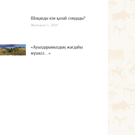
Шоқанды кім қалай сомдады?
Желтоқсан 1, 2020
«Ауылдарымыздың жағдайы
мүшкіл…»
Қараша 22, 2020
Мамин шекараны мықтаймыз
деді…
Қараша 20, 2020
Тағы оқу