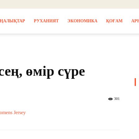
ҢАЛЫҚТАР
РУХАНИЯТ
ЭКОНОМИКА
ҚОҒАМ
АР
сең, өмір сүре
301
omens Jersey