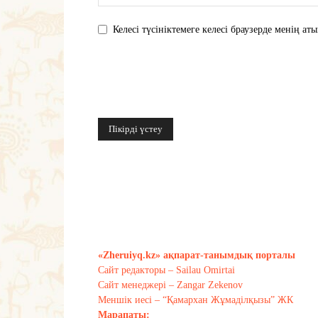
Келесі түсініктемеге келесі браузерде менің 
«Zheruiyq.kz» ақпарат-танымдық порталы
Сайт редакторы – Sailau Omirtai
Сайт менеджері – Zangar Zekenov
Меншік иесі – “Қамархан Жұмаділқызы” ЖК
Марапаты: