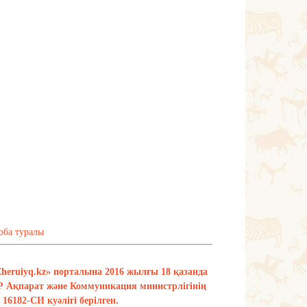
оба туралы
Zheruiyq.kz» порталына 2016 жылғы 18 қазанда
Р Ақпарат және Коммуникация министрлігінің
16182-СИ куәлігі берілген.