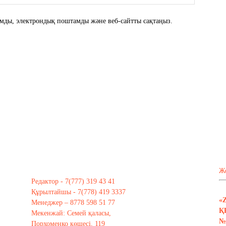
атымды, электрондық поштамды және веб-сайтты сақтаңыз.
Ж
Редактор - 7(777) 319 43 41
Құрылтайшы - 7(778) 419 3337
«
Менеджер – 8778 598 51 77
Қ
Мекенжай: Семей қаласы,
№ 
Порхоменко көшесі, 119