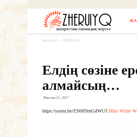
Жерұйық
ЖА
Басты бет
МҰҚАБА
Елдің сөзіне ер
алмайсың…
Маусым 21, 2017
https://youtu.be/ZS6H9mGdWUI
Mike White W