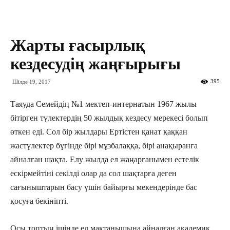
Жарты ғасырлық
кездесудің жаңғырығы
395
Шілде 19, 2017
Таяуда Семейдің №1 мектеп-интернатын 1967 жылы
бітірген түлектердің 50 жылдық кездесу мерекесі болып
өткен еді. Сол бір жылдары Ертістен қанат қаққан
жастүлектер бүгінде бірі мұзбалаққа, бірі анақыранға
айналған шақта. Елу жылда ел жаңарғанымен естелік
ескірмейтіні секілді олар да сол шақтарға деген
сағыныштарын басу үшін байырғы мекендерінде бас
қосуға бекініпті.
Осы топтың ішінде ел мақтанышына айналған академик