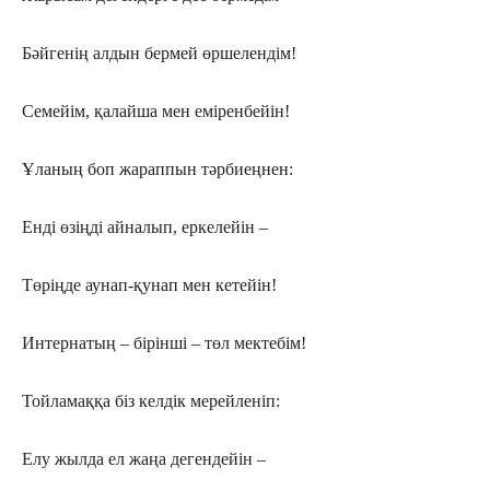
Бәйгенің алдын бермей өршелендім!
Семейім, қалайша мен еміренбейін!
Ұланың боп жараппын тәрбиеңнен:
Енді өзіңді айналып, еркелейін –
Төріңде аунап-қунап мен кетейін!
Интернатың – бірінші – төл мектебім!
Тойламаққа біз келдік мерейленіп:
Елу жылда ел жаңа дегендейін –