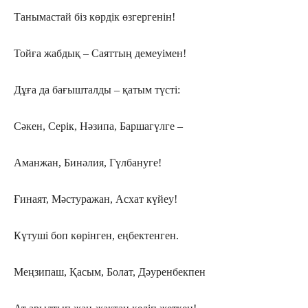
Танымастай біз көрдік өзгергенін!
Тойға жабдық – Саяттың демеуімен!
Дұға да бағышталды – қатым түсті:
Сәкен, Серік, Нәзипа, Баршагүлге –
Аманжан, Бинәлия, Гүлбануге!
Ғинаят, Мәстуражан, Асхат күйеу!
Күтуші боп көрінген, еңбектенген.
Меңзипаш, Қасым, Болат, Дәуренбекпен