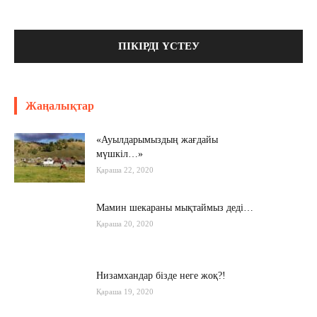
Жаңалықтар
«Ауылдарымыздың жағдайы
мүшкіл…»
Қараша 22, 2020
Мамин шекараны мықтаймыз деді…
Қараша 20, 2020
Низамхандар бізде неге жоқ?!
Қараша 19, 2020