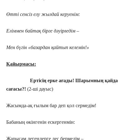
Өтті сенсіз елу жылдай керуенім:
Еліммен байтақ бірге дәуірледім –
Мен бүгін «базардан қайтып келемін!»
Қайырмасы:
Ертісің ерке ағады! Шарымның қайда
сағасы?!
(2-ші дауыс)
Жасымда-ақ ғылым бар деп қол сермедім!
Бабаның өкінгенін ескергенмін:
Жарысам дегендерге дес бермедім –