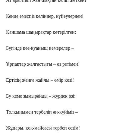
Ат арылтып жан-жақтан келіп жеткен!
Кенде емеспіз келіндер, күйеулерден!
Қаншама шаңырақтар көтерілген:
Бүгінде көз-қуаныш немерелер –
Ұрпақтар жалғастығы – өз ретімен!
Ертісің жанға жайлы – өмір көзі!
Бу кеме зымырайды – жүрдек өзі:
Толқынымен тербеліп ән-күйіміз –
Жұпары, көк-майсасы тербеп сезім!