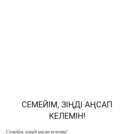
СЕМЕЙІМ, ӨЗІҢДІ АҢСАП
КЕЛЕМІН!
Семейім, өзіңді аңсап келемін!