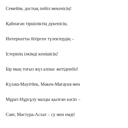
Семейім, достық пейіл мекенісің!
Қайнаған тіршіліктің дүкенісің.
Интернатты бітірген түлектердің –
Істерінің ілкімді кенішісің!
Бір мың тоғыз жүз алпыс жетіденбіз!
Күләш-Мәуітбек, Мәкен-Мағауия мен
Мұрат-Нұрсұлу малды қылған кәсіп –
Саят, Мәстура-Асхат – су мен емді!