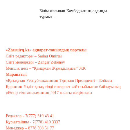
Білім жағынан Камбоджаның алдында
тұрмыз…
Қараша 17, 2020
Хабарасу тарихы
Қараша 14, 2020
«Zheruiyq.kz» ақпарат-танымдық порталы
Сайт редакторы – Sailau Omirtai
Сайт менеджері – Zangar Zekenov
Тағы оқу
Меншік иесі – “Қамархан Жұмаділқызы” ЖК
Марапаты:
«Қазақстан Республикасының Тұңғыш Президенті – Елбасы
Қорының Үздік қазақ тілді интернет-сайт сыйлығы» байқауының
«Өткір тіл» аталымының 2017 жылғы жеңімпазы.
Редактор - 7(777) 319 43 41
Құрылтайшы - 7(778) 419 3337
Менеджер – 8778 598 51 77