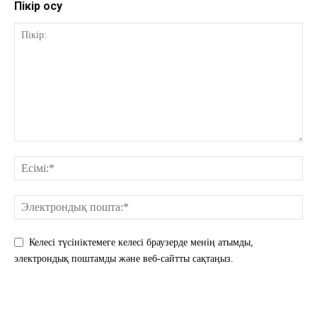
Пікір қосу
Келесі түсініктемеге келесі браузерде менің атымды,
электрондық поштамды және веб-сайтты сақтаңыз.