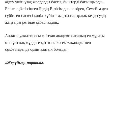
ақтау үшін ұзақ жолдарды басты, биіктерді бағындырды.
Еліне еңбегі сіңген Ердің Ертісім деп елжіреп, Семейім деп
сүйінген сәттегі көңіл-күйін – жарты ғасырлық кездесудің
жаңғыры ретінде қабыл алдық.
Алдағы уақытта осы сайттан академик ағаның ел мұраты
мен ұлттық мүддеге қатысты кесек мақалары мен
сұхбаттары да орын алатын болады.
«Жерұйық» порталы.