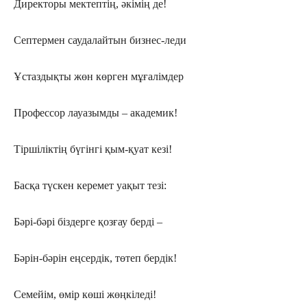
Директоры мектептің, әкімің де!
Септермен саудалайтын бизнес-леди
Ұстаздықты жөн көрген мұғалімдер
Профессор лауазымды – академик!
Тіршіліктің бүгінгі қым-қуат кезі!
Басқа түскен керемет уақыт тезі:
Бәрі-бәрі біздерге қозғау берді –
Бәрін-бәрін еңсердік, төтеп бердік!
Семейім, өмір көші жөңкіледі!