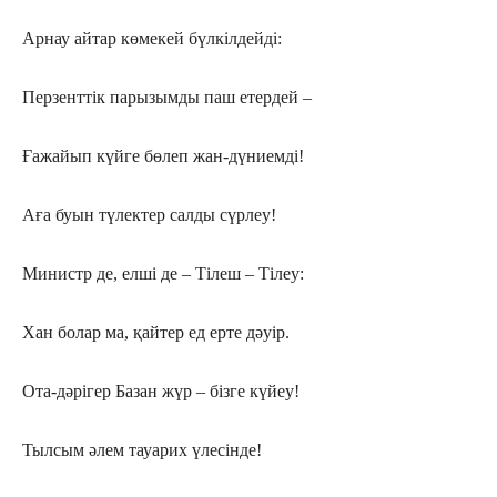
Арнау айтар көмекей бүлкілдейді:
Перзенттік парызымды паш етердей –
Ғажайып күйге бөлеп жан-дүниемді!
Аға буын түлектер салды сүрлеу!
Министр де, елші де – Тілеш – Тілеу:
Хан болар ма, қайтер ед ерте дәуір.
Ота-дәрігер Базан жүр – бізге күйеу!
Тылсым әлем тауарих үлесінде!