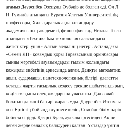
ағамыз Дәуренбек Әзенұлы Әубәкір де болған еді. Ол Л.
Н. Гумилёв атындағы Еуразия Ұлттық Университетінің
профессоры, Халықаралық ақпараттандыру
академиясының академигі, философия ғ.д., Никола Тесла
атындағы «Техника һәм технология саласындағы
жетістіктері үшін» Алтын медалінің иегері. Астанадағы
«Семей-ЯП» қоғамдық қоры Төрағасының орынбасары
сынды мәртебелі лауазымдарды ғылым жолындағы
қажырлы еңбегінің арқасында алған. Даңқты математик,
ақын, аудармашы, нанатехнологияның білгірі, ұлағатты
ұстазды жарты ғасырлық кездесу ерекше шабыттандырып,
көңіл толқыны өлең жолдарына ұласыпты. Дәл солай
болатын да жөні бар әрі жарасымды. Дәуренбек Әзенұлы
осы Ертістің бойында дүниеге келіп, Семейде білім нәрін
бойына сіңірді. Қазіргі Бұлақ аулылы іргесіндегі Ақши
деген жерде балалық балдәурені қалған. Ұстаздар үмітін