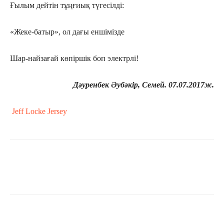
Ғылым дейтін тұңғиық түгесілді:
«Жеке-батыр», ол дағы еншімізде
Шар-найзағай көпіршік боп электрлі!
Дәуренбек Әубәкір, Семей. 07.07.2017ж.
Jeff Locke Jersey