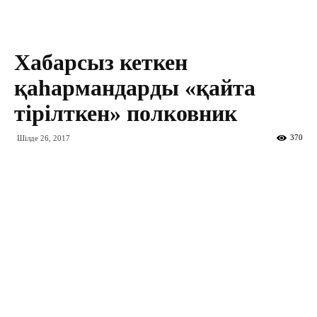
Хабарсыз кеткен
қаһармандарды «қайта
тірілткен» полковник
370
Шілде 26, 2017