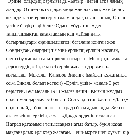
-Әрине, олардың барлығы да «Батыр» деген атқа лайық
жандар. От пен оқтың арасында жан алысып, жан берісу
кезінде талай ерліктер жазылмай да қалғаны анық. Оның
үстіне біздің елді Кеңес Одағы «бұратана» деп
танығандықтан қазақтардың қан майдандағы
батырлықтары оңайшылықпен бағалана қойған жоқ.
Сондықтан, олардың тізіміне ерліктің ерлігін жасаған,
шепті бұзғандар ғана тіркеліп отырған. Менің қолымдағы
деректердің өзінде көзсіз ерлік жасағандар жетіп-
артылады. Мысалы, Қапаров Зикенге (майдан құжатында
есімі Зикель болып кеткен) «Ерлігі үшін» медаль 3 рет
берілген. Бұл медаль 1943 жылға дейін «Қызыл жұлдыз»
орденімен дәрежелес болған. Сол уақыттан бастап «Даңқ»
ордені пайда болып, осы награда басымдық алды. Зикен
ата төртінші ерлігінде осы «Даңқ» орденін иеленген.
Наград қағазымен таныссаңыз нағыз батыр, бүкіл қазақ
мақтанарлық ерліктер жасаған. Неше мәрте шеп бұзып, бір