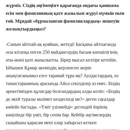
жүрміз. Сіздің әңгімеңізге қарағанда ондағы қаншама
есім мен фамилияның қате жазылып жүруі мүмкін екен
ғой. Мұндай «бұрмаланған фамилиялардың» нешеуін
жолықтырдыңыз?
-Санын айтпай-ақ қояйын, жетеді! Басқаны айтпағанда
осы кітапқа енген 250 майдангердің басым көпшілігінің
аты-жөні қате жазылыпты. Бірер мысал келтіре кетейін.
Ыбышев Құмар әкеміздің жерленген жерін
анықтағанымыз елге тарамай тұра ма? Аулдастардың, өз
таныстарымның арасында Айса секілділер аз емес. Біздің
әрекетімізден құлағдар болғандардың алды келіп: «Біздің
де әкей туралы мәлімет кездеспеді ме?» деген сауалдар
көбейе бастады. «Үміт үзілмейді» дегендей бәрінің
көңілінде бір үміт, бір сенім бар. Кейбір әңгімелердің
сыңайына қарасам мені олар хабарсыз кеткен