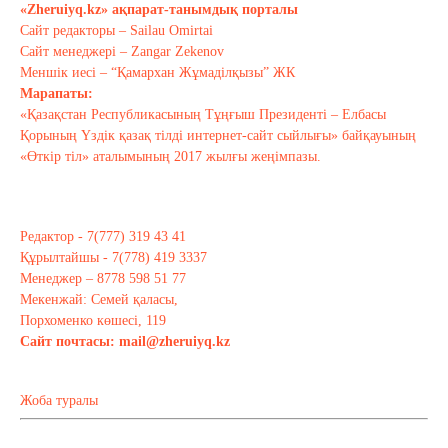
«Zheruiyq.kz» ақпарат-танымдық порталы
Сайт редакторы – Sailau Omirtai
Сайт менеджері – Zangar Zekenov
Тағы оқу
Меншік иесі – “Қамархан Жұмаділқызы” ЖК
Марапаты:
«Қазақстан Республикасының Тұңғыш Президенті – Елбасы
Қорының Үздік қазақ тілді интернет-сайт сыйлығы» байқауының
«Өткір тіл» аталымының 2017 жылғы жеңімпазы.
Редактор - 7(777) 319 43 41
Құрылтайшы - 7(778) 419 3337
Менеджер – 8778 598 51 77
Мекенжай: Семей қаласы,
Порхоменко көшесі, 119
Сайт почтасы:
mail@zheruiyq.kz
Жоба туралы