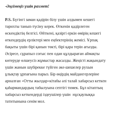
-Әңгімеңіз
үшін рахмет!
P.S.
Бүгінгі заман қадірін білу үшін алдымен кешегі
тарихты танып-түсіну керек. Өткенін қадірлеген
өскендіктің белгісі. Өйткені, қазіргі еркін өмірің кешегі
өткендердің ерліктері мен еңбектерінің жемісі. Ұрпақ
бақыты үшін бірі қанын төкті, бірі қара терін ағызды.
Әсіресе, сұрапыл соғыс пен одан құлдыраған аймақты
көтеруде өлшеусіз жұмыстар жасалды. Жеңісті жақындату
үшін жанын шүбірекке түйген әке-шешелер рухын
ұлықтау ұрпағына парыз. Бір өңірдің майдангерлеріне
арналған «Отты жылдар»кітабы әлі талай хабарсыз кеткен
қаһармандардың табылуына септігі тимек. Бұл кітаптың
хабарсыз кеткендерді іздеушілер үшін нұсқаулыққа
татитынына сенім мол.