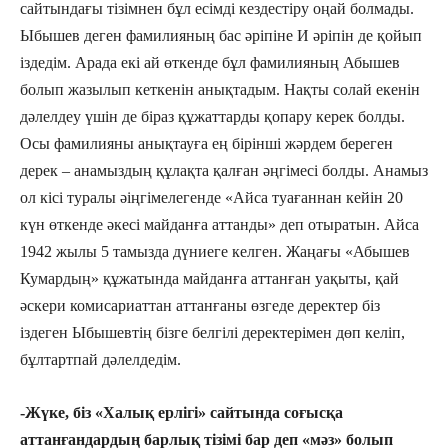
сайтындағы тізімнен бұл есімді кездестіру оңай болмады.
Ыбышев деген фамилияның бас әріпіне И әріпін де қойып
іздедім. Арада екі ай өткенде бұл фамилияның Абышев
болып жазылып кеткенін анықтадым. Нақты солай екенін
дәлелдеу үшін де біраз құжаттарды қопару керек болды.
Осы фамилияны анықтауға ең бірінші жәрдем береген
дерек – анамыздың құлақта қалған әңгімесі болды. Анамыз
ол кісі туралы әіңгімелегенде «Айса туағаннан кейін 20
күн өткенде әкесі майданға аттанды» деп отыратын. Айса
1942 жылы 5 тамызда дүниеге келген. Жаңағы «Абышев
Кумардың» құжатында майданға аттанған уақыты, қай
әскери комисариаттан аттанғаны өзгеде деректер біз
іздеген Ыбышевтің бізге белгілі деректерімен дөп келіп,
бұлтартпай дәлелдедім.
-Жүке, біз «Халық ерлігі» сайтында соғысқа
аттанғандардың барлық тізімі бар деп «мәз» болып