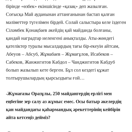
бірінде «өзбек» екіншісінде «қазақ» деп жазылған.
Соғысқа Май ауданынан аттанғанынан бастап қалған
мәліметтер түгелімен бірдей. Солай салыстыра келе іздеген
Сіләмбек Қонақбаев әкейдің қай майданда болғаны,
қандай наградтар иеленгені анықталды. Аты-жөндегі
қателіктер туралы мысалдардың тағы бір-екеуін айтсам,
Абеуов – Абсуб, Жұмабаев – Жұмағұлов, Исабеков –
Сабеков, Жанжигитов Кабдол – Чанджигитов Кабдуб
болып жазылып кете берген. Бұл сол кездегі құжат
толтырушылардың қырсыздығы ғой…
-Жұмағазы Оразұлы, 250 майдангердің ерлігі мен
еңбегіне зер салу аз жұмыс емес. Осы батыр әкелердің
қан майдандағы қаһармандық әрекеттерінің кейбірін
айта кетсеңіз дейміз?