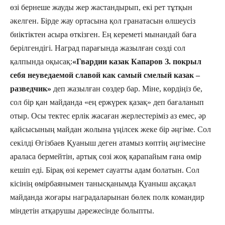
өзі бернеше жауды жер жастандырып, екі рет тұтқын
әкелген. Бірде жау ортасына қол гранатасын өлшеусіз
биіктіктен асыра өткізген. Ең кереметі мынандай баға
берілгендігі. Наград парағында жазылған сөзді сол
қалпында оқысақ:
«Гвардии казак Капаров З. покрыл
себя неуведаемой славой как самый смелый казак –
разведчик»
деп жазылған сөздер бар. Міне, көрдіңіз бе,
сол бір қан майданда «ең ержүрек қазақ» деп бағаланып
отыр. Осы тектес ерлік жасаған жерлестеріміз аз емес, әр
қайсысының майдан жолына үңілсек жеке бір әңгіме. Сол
секілді Өгізбаев Қуаныш деген атамыз көптің әңгімесіне
араласа бермейтін, артық сөзі жоқ қарапайым ғана өмір
кешіп еді. Бірақ өзі керемет сауатты адам болатын. Сол
кісінің өмірбаянымен танысқанымда Қуаныш ақсақал
майданда жоғары наградаларынан бөлек полк командир
міндетін атқарушы дәрежесінде болыпты.