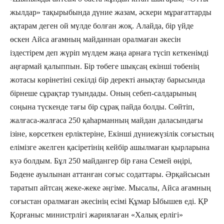
жылдар» тақырыбында дүние жазам, әскери мұрағаттарды
ақтарам деген ой мүлде болған жоқ. Алайда, бір үйде
өскен Айса ағамның майданнан оралмаған әкесін
іздестірем деп жүріп мүлдем жаңа арнаға түсіп кеткенімді
аңғармай қалыппын. Бір төбеге шықсаң екінші төбенің
жотасы көрінетіні секілді бір деректі анықтау барысында
бірнеше сұрақтар туындады. Оның себеп-салдарының
соңына түскенде тағы бір сұрақ пайда болды. Сөйтіп,
жалғаса-жалғаса 250 қаһарманның майдан даласындағы
ізіне, көрсеткен ерліктеріне, Екінші дүниежүзілік соғыстың
елімізге әкелген қасіретінің кейбір ашылмаған қырларына
куә болдым. Бұл 250 майдангер бір ғана Семей өңірі,
Бөдене ауылынан аттанған соғыс содаттары. Әрқайсысын
таратып айтсаң жеке-жеке әңгіме. Мысалы, Айса ағамның
соғыстан оралмаған әкесінің есімі Құмар Ыбышев еді. ҚР
Қорғаныс министрлігі жариялаған «Халық ерлігі»