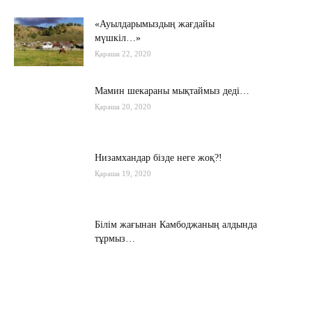
«Ауылдарымыздың жағдайы
мүшкіл…»
Қараша 22, 2020
Мамин шекараны мықтаймыз деді…
Қараша 20, 2020
Низамхандар бізде неге жоқ?!
Қараша 19, 2020
Білім жағынан Камбоджаның алдында
тұрмыз…
Қараша 17, 2020
Хабарасу тарихы
Қараша 14, 2020