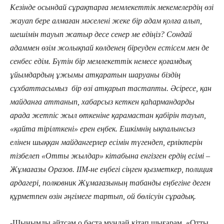
Кезінде осындай сұрақтарға мемлекеттік мекемелердің өзі
жауап бере алмаған мәселені жеке бір адам қолға алып,
шешімін тауып жатыр десе сенер ме едіңіз? Сондай
адаммен өзім жолықпай көлденең біреуден естісем мен де
сенбес едім. Бүтін бір мемлекеттік немесе қоғамдық
ұйымдардың ұжымы атқаратын шаруаны біздің
сұхбаттасымыз бір өзі атқарып тастапты. Әсіресе, қан
майданға аттанып, хабарсыз кеткен қаһармандарды
арада жетпіс жыл өткеніне қарамастан қабірін тауып,
«қайта тірілткені» ерен еңбек. Ешкімнің ықпалынсыз
елінен шыққан майдангерлер есімін түгендеп, ерліктерін
тізбелеп «Отты жылдар» кітабына енгізген ердің есімі –
Жұмағазы Оразов. ІІМ-не еңбегі сіңген қызметкер, полиция
ардагері, полковник Жұмағазының табанды еңбегіне деген
құрметпен өзін әңгімеге тартып, ой бөлісуін сұрадық.
-Шынымды айтсам о баста мұндай кітап шығарам, «Отты