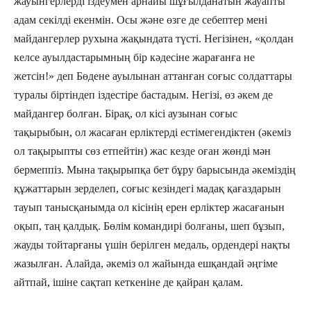
жауынгерлерді іздеумен арнайы шұғылданатын жауапты
адам секілді екенмін. Осы және өзге де себептер мені
майдангерлер рухына жақындата түсті. Негізінен, «қолдан
келсе ауылдастарымның бір кәдесіне жарағанға не
жетсін!» деп Бөдене ауылынан аттанған соғыс солдаттары
туралы біртіндеп іздестіре бастадым. Негізі, өз әкем де
майдангер болған. Бірақ, ол кісі аузынан соғыс
тақырыбын, ол жасаған ерліктерді естімегендіктен (әкеміз
ол тақырыпты сөз етпейтін) жас кезде оған жөнді мән
бермеппіз. Мына тақырыпқа бет бұру барысында әкеміздің
құжаттарын зерделеп, соғыс кезіндегі мадақ қағаздарын
тауып танысқанымда ол кісінің ерен ерліктер жасағанын
оқып, таң қалдық. Бөлім командирі болғаны, шеп бұзып,
жауды тойтарғаны үшін берілген медаль, ордендері нақты
жазылған. Алайда, әкеміз ол жайында ешқандай әңгіме
айтпай, ішіне сақтап кеткеніне де қайран қалам.