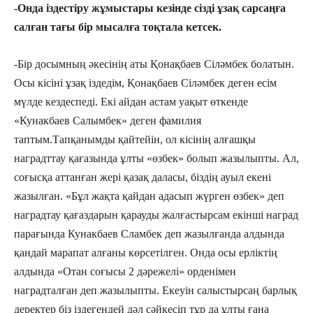
-Онда іздестіру жұмыстары кезінде сізді ұзақ сарсаңға
салған тағы бір мысалға тоқтала кетсек.
-Бір досымның әкесінің аты Қонақбаев Сіләмбек болатын.
Осы кісіні ұзақ іздедім, Қонақбаев Сіләмбек деген есім
мүлде кездеспеді. Екі айдан астам уақыт өткенде
«Кунакбаев Салымбек» деген фамилия
таптым.Тапқанымды қайтейін, ол кісінің алғашқы
наградттау қағазында ұлты «өзбек» болып жазылыпты. Ал,
соғысқа аттанған жері қазақ даласы, біздің ауыл екені
жазылған. «Бұл жақта қайдан адасып жүрген өзбек» деп
наградтау қағаздарын қарауды жалғастырсам екінші наград
парағында Кунакбаев Сламбек деп жазылғанда алдында
қандай марапат алғаны көрсетілген. Онда осы ерліктің
алдында «Отан соғысы 2 дәрежелі» орденімен
наградталған деп жазылыпты. Екеуін салыстырсаң барлық
деректер біз іздегендей дәл сәйкесіп тұр да ұлты ғана