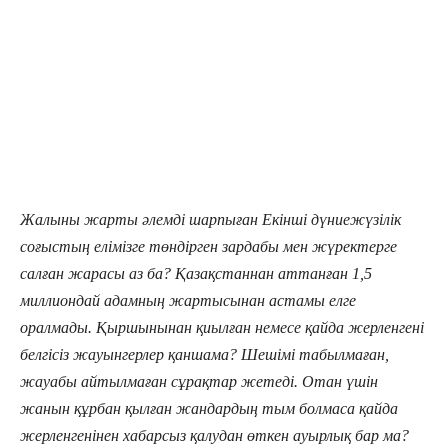
Жалыны жарты әлемді шарпыған Екінші дүниежүзілік
соғыстың елімізге төндірген зардабы мен жүректерге
салған жарасы аз ба? Қазақстаннан аттанған 1,5
миллиондай адамның жартысынан астамы елге
оралмады. Қыршынынан қиылған немесе қайда жерленгені
белгісіз жауынгерлер қаншама? Шешімі табылмаған,
жауабы айтылмаған сұрақтар жетеді. Отан үшін
жанын құрбан қылған жандардың тым болмаса қайда
жерленгенінен хабарсыз қалудан өткен ауырлық бар ма?