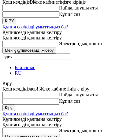
Қош келдіңіз!
Жеке кабинетіңізге кіріңіз
Пайдаланушы аты
Құпия сөз
Құпия сөзіңізді ұмыттыңыз ба?
Құпиясөзді қалпына келтіру
Құпиясөзді қалпына келтіру
Электрондық пошта
іздеу
Байланыс
RU
Кіру
Қош келдіңіздер! Жеке кабинетіңізге кіру
Пайдаланушы аты
Құпия сөз
Құпия сөзіңізді ұмыттыңыз ба?
Құпиясөзді қалпына келтіру
Құпиясөзді қалпына келтіру
Электрондық пошта