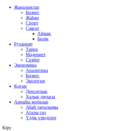
Жаңалықтар
Бизнес
Жаһан
Спорт
Саясат
Аймақ
Билік
Руханият
Тарих
Мәдениет
Сұхбат
Экономика
Аналитика
Бизнес
Экология
Қоғам
Денсаулық
Халық дауысы
Арнайы жобалар
Абай тағылымы
Аталы сөз
Үздік үзінділер
Кіру