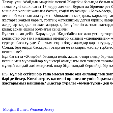
Таяуда ұлы Абайдың мәңгілік мекені Жидебай басында болып қ
тамыз күні кешкі сағат 17-лерде жеткен. Бұрын да бірнеше рет б
мына бір көрініс жанына батып, көңілі құлазиды. «Басқа-басқа
деген ой мазасын ала түскен. Ышқынған ысқырық, қарқылдаған 
жастарға жақын барып, топтың жетекшісі-ау деген бірінің назары
жерде артық қылық жасамаңдар, қайта үйленіп жатқан жастарды
құлақ асқан ешкім болмаған сыңайлы.
Бұл топ оған дейін Қарауылдан Жидебайға тас жол үстінде төрт к
көріністер бір ғана қаршадай оператор қыздың «сценариімен» 
сүреңге баса түсуде. Сыртымыздан бөгде адамдар қарап тұр-ау
Сонда, бұл өңірді басқарып отырған ел ағалары, жастар тәрби
келгені ме?
Бұл бағытта «Жидебай басында иелік жасап отырғандар бар ем
кесене мен мұражайлар мүліктері амандығы мен төңірек тазалы
мұндай жағдай жиі кездеседі, олар бізді тыңдай бермейді, бір нә
P.S. Бұл біз естіген бір ғана мысал және бұл ойланарлық жа
бәрі де бекер. Киелі жерге, қасиетті орынға не үшін бара
жастарымыз қаншама? Жастар туралы «бәлен-түген» деп бейт
Morgan Burnett Womens Jersey