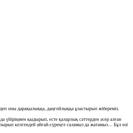
н деп оны дарақылыққа, даңғойлыққа ұластырып жібереміз.
да үйіріңмен қыдырып, есте қаларлық сәттерден әсер алған
жапырып келгендей айғай-сүреңге саламыз да жатамыз… Бұл өзі