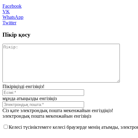
Facebook
VK
WhatsApp
Twitter
Пікір қосу
Пікіріңізді енгізіңіз!
мұнда атыңызды енгізіңіз
Сіз қате электрондық пошта мекенжайын енгіздіңіз!
электрондық пошта мекенжайын енгізіңіз
Келесі түсініктемеге келесі браузерде менің атымды, элект