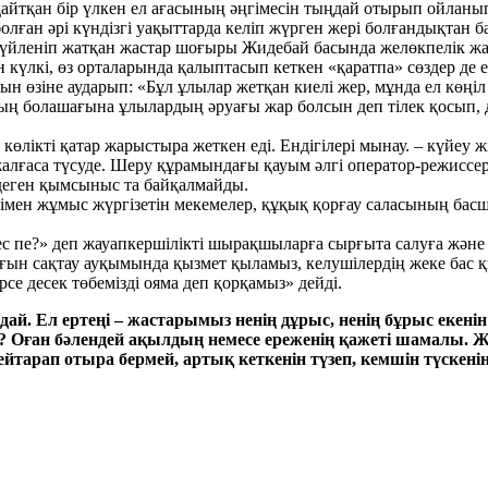
айтқан бір үлкен ел ағасының әңгімесін тыңдай отырып ойланы
олған әрі күндізгі уақыттарда келіп жүрген жері болғандықтан ба
, үйленіп жатқан жастар шоғыры Жидебай басында желөкпелік жас
күлкі, өз орталарында қалыптасып кеткен «қаратпа» сөздер де ес
н өзіне аударып: «Бұл ұлылар жетқан киелі жер, мұнда ел көңіл к
ң болашағына ұлылардың әруағы жар болсын деп тілек қосып, дұ
өлікті қатар жарыстыра жеткен еді. Ендігілері мынау. – күйеу жі
жалғаса түсуде. Шеру құрамындағы қауым әлгі оператор-режиссе
 деген қымсыныс та байқалмайды.
есімен жұмыс жүргізетін мекемелер, құқық қорғау саласының бас
ес пе?» деп жауапкершілікті шырақшыларға сырғыта салуға жән
ғын сақтау ауқымында қызмет қыламыз, келушілердің жеке бас қы
рсе десек төбемізді ояма деп қорқамыз» дейді.
ғдай. Ел ертеңі – жастарымыз ненің дұрыс, ненің бұрыс екені
мыз? Оған бәлендей ақылдың немесе ереженің қажеті шамалы. 
арап отыра бермей, артық кеткенін түзеп, кемшін түскеніне 