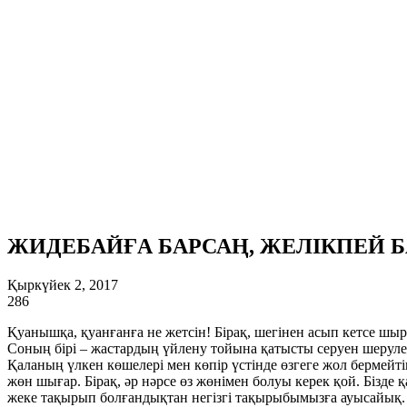
ЖИДЕБАЙҒА БАРСАҢ, ЖЕЛІКПЕЙ Б
Қыркүйек 2, 2017
286
Қуанышқа, қуанғанға не жетсін! Бірақ, шегінен асып кетсе шы
Соның бірі – жастардың үйлену тойына қатысты серуен шерулері
Қаланың үлкен көшелері мен көпір үстінде өзгеге жол бермейт
жөн шығар. Бірақ, әр нәрсе өз жөнімен болуы керек қой. Бізде
жеке тақырып болғандықтан негізгі тақырыбымызға ауысайық.