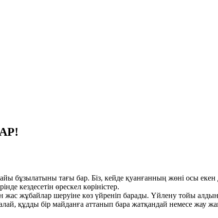
АР!
райы бұзылатыны тағы бар. Біз, кейде қуанғанның жөні осы еке
нде кездесетін өрескел көріністер.
ін жас жұбайлар шеруіне көз үйреніп барады. Үйлену тойы алдын
 қалай, құдды бір майданға аттанып бара жатқандай немесе жау 