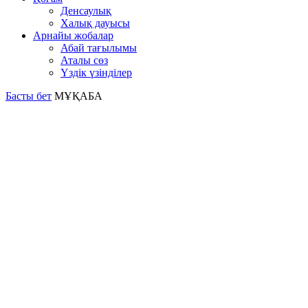
Денсаулық
Халық дауысы
Арнайы жобалар
Абай тағылымы
Аталы сөз
Үздік үзінділер
Басты бет
МҰҚАБА