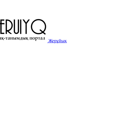
Жерұйық