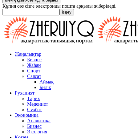
Құпия сөз сізге электронды пошта арқылы жіберіледі.
Жаңалықтар
Бизнес
Жаһан
Спорт
Саясат
Аймақ
Билік
Руханият
Тарих
Мәдениет
Сұхбат
Экономика
Аналитика
Бизнес
Экология
Қоғам