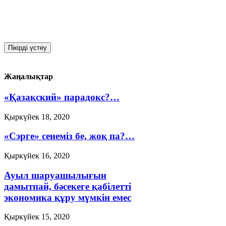
Жаңалықтар
«Қазақский» парадокс?…
Қыркүйек 18, 2020
«Сэрге» сенеміз бе, жоқ па?…
Қыркүйек 16, 2020
Ауыл шаруашылығын
дамытпай, бәсекеге қабілетті
экономика құру мүмкін емес
Қыркүйек 15, 2020