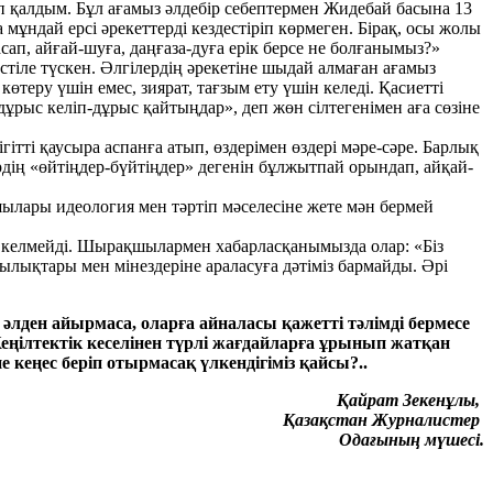
п қалдым. Бұл ағамыз әлдебір себептермен Жидебай басына 13
 мұндай ерсі әрекеттерді кездестіріп көрмеген. Бірақ, осы жолы
ап, айғай-шуға, даңғаза-дуға ерік берсе не болғанымыз?»
тіле түскен. Әлгілердің әрекетіне шыдай алмаған ағамыз
өтеру үшін емес, зиярат, тағзым ету үшін келеді. Қасиетті
рыс келіп-дұрыс қайтыңдар», деп жөн сілтегенімен аға сөзіне
гітті қаусыра аспанға атып, өздерімен өздері мәре-сәре. Барлық
рдің «өйтіңдер-бүйтіңдер» дегенін бұлжытпай орындап, айқай-
шылары идеология мен тәртіп мәселесіне жете мән бермей
е келмейді. Шырақшылармен хабарласқанымызда олар: «Біз
лықтары мен мінездеріне араласуға дәтіміз бармайды. Әрі
н әлден айырмаса, оларға айналасы қажетті тәлімді бермесе
Жеңілтектік кеселінен түрлі жағдайларға ұрынып жатқан
кеңес беріп отырмасақ үлкендігіміз қайсы?..
Қайрат Зекенұлы,
Қазақстан Журналистер
Одағының мүшесі.