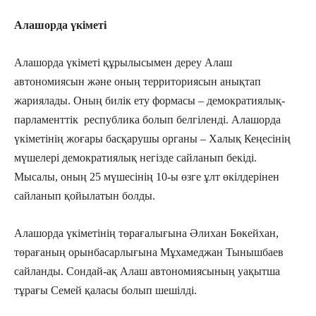
Алашорда үкіметі
Алашорда үкіметі құрылысымен дереу Алаш
автономиясын және оның территориясын анықтап
жариялады. Оның билік ету формасы – демократиялық-
парламенттік республика болып белгіленді. Алашорда
үкіметінің жоғары басқарушы органы – Халық Кеңесінің
мүшелері демократиялық негізде сайланып бекіді.
Мысалы, оның 25 мүшесінің 10-ы өзге ұлт өкілдерінен
сайланып қойылатын болды.
Алашорда үкіметінің төрағалығына Әлихан Бөкейхан,
төрағаның орынбасарлығына Мұхамеджан Тынышбаев
сайланды. Сондай-ақ Алаш автономиясының уақытша
тұрағы Семей қаласы болып шешілді.