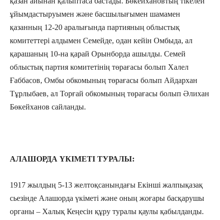
қазан айынан қалыптаса бастады. Бөкейхановтың тікелей
ұйымдастыруымен және басшылығымен шамамен
қазанның 12-20 аралығында партияның облыстық
комитеттері алдымен Семейде, одан кейін Омбыда, ал
қарашаның 10-на қарай Орынборда ашылды. Семей
облыстық партия комитетінің төрағасы болып Халел
Ғаббасов, Омбы обкомының төрағасы болып Айдархан
Тұрлыбаев, ал Торғай обкомының төрағасы болып Әлихан
Бөкейханов сайланды.
АЛАШОРДА ҮКІМЕТІ ТУРАЛЫ:
1917 жылдың 5-13 желтоқсанындағы Екінші жалпықазақ
сьезінде Алашорда үкіметі және оның жоғары басқарушы
органы – Халық Кеңесін құру туралы қаулы қабылданды.