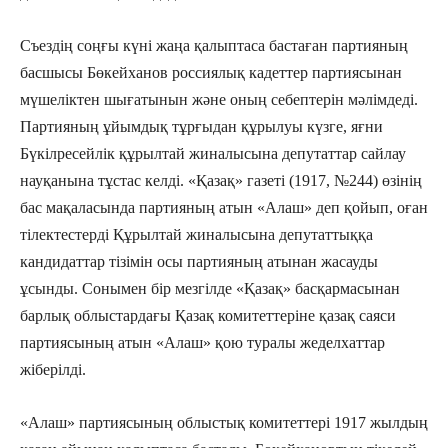
Съездің соңғы күні жаңа қалыптаса бастаған партияның
басшысы Бөкейханов россиялық кадеттер партиясынан
мүшеліктен шығатынын және оның себептерін мәлімдеді.
Партияның ұйымдық тұрғыдан құрылуы күзге, яғни
Бүкілресейлік құрылтай жиналысына депутаттар сайлау
науқанына тұстас келді. «Қазақ» газеті (1917, №244) өзінің
бас мақаласында партияның атын «Алаш» деп қойып, оған
тілектестерді Құрылтай жиналысына депутаттыққа
кандидаттар тізімін осы партияның атынан жасауды
ұсынды. Сонымен бір мезгілде «Қазақ» басқармасынан
барлық облыстардағы Қазақ комитеттеріне қазақ саяси
партиясының атын «Алаш» қою туралы жеделхаттар
жіберілді.
«Алаш» партиясының облыстық комитеттері 1917 жылдың