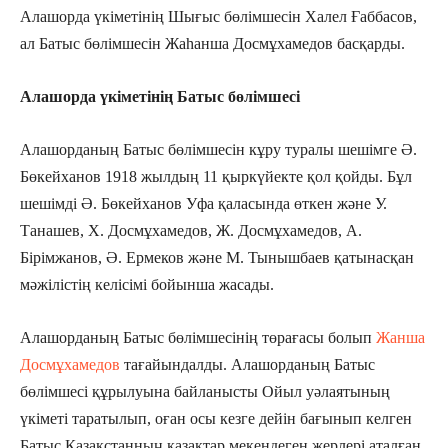
Алашорда үкіметінің Шығыс бөлімшесін Халел Ғаббасов,
ал Батыс бөлімшесін Жаһанша Досмұхамедов басқарды.
Алашорда үкіметінің Батыс бөлімшесі
Алашорданың Батыс бөлімшесін кұру туралы шешімге Ә.
Бөкейханов 1918 жылдың 11 қыркүйекте қол қойды. Бұл
шешімді Ә. Бөкейханов Уфа қаласында өткен және У.
Танашев, X. Досмұхамедов, Ж. Досмұхамедов, А.
Бірімжанов, Ә. Ермеков және М. Тынышбаев қатынасқан
мәжілістің келісімі бойынша жасады.
Алашорданың Батыс бөлімшесінің төрағасы болып
Жанша
Досмұхамедов
тағайындалды. Алашорданың Батыс
бөлімшесі құрылуына байланысты Ойыл уәлаятының
үкіметі таратылып, оған осы кезге дейін бағынып келген
Батыс Қазақстанның қазақтар мекендеген жерлері аталған