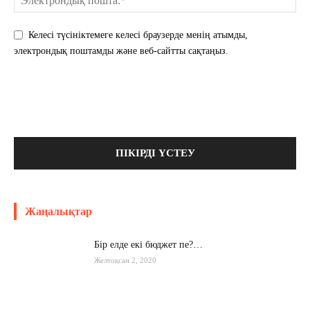
Келесі түсініктемеге келесі браузерде менің атымды,
электрондық поштамды және веб-сайтты сақтаңыз.
Жаңалықтар
Бір елде екі бюджет пе?…
Желтоқсан 2, 2020