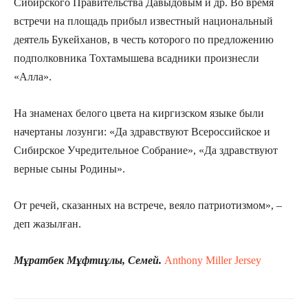
Сибирского Правительства Давыдовым и др. Во время
встречи на площадь прибыл известный национальный
деятель Букейханов, в честь которого по предложению
подполковника Тохтамышева всадники произнесли
«Алла».
На знаменах белого цвета на киргизском языке были
начертаны лозунги: «Да здравствуют Всероссийское и
Сибирское Учредительное Собрание», «Да здравствуют
верные сыны Родины».
От речей, сказанных на встрече, веяло патриотизмом», –
деп жазылған.
Мұратбек Мұфтиұлы, Семей.
Anthony Miller Jersey