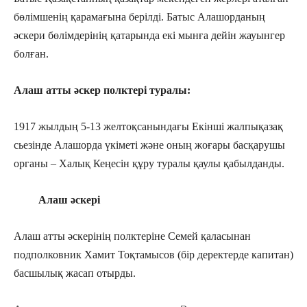
бөлімшенің қарамағына берілді. Батыс Алашорданың
әскери бөлімдерінің қатарында екі мынға дейін жауынгер
болған.
Алаш атты әскер полктері туралы:
1917 жылдың 5-13 желтоқсанындағы Екінші жалпықазақ
сьезінде Алашорда үкіметі және оның жоғары басқарушы
органы – Халық Кеңесін құру туралы қаулы қабылданды.
Алаш әскері
Алаш атты әскерінің полктеріне Семей қаласынан
подполковник Хамит Тоқтамысов (бір деректерде капитан)
басшылық жасап отырды.