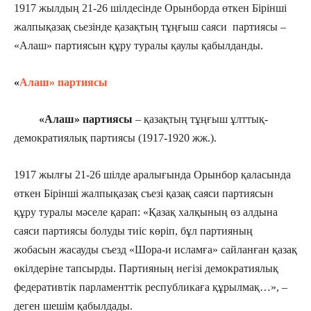
1917 жылдың 21-26 шілдесінде Орынборда өткен Бірінші
жалпықазақ сьезінде қазақтың тұңғыш саяси партиясы –
«Алаш» партиясын құру туралы қаулы қабылданды.
«
Алаш» партиясы
«Алаш» партиясы
– қазақтың тұңғыш ұлттық-
демократиялық партиясы (1917-1920 жж.).
1917 жылғы 21-26 шілде аралығында Орынбор қаласында
өткен Бірінші жалпықазақ съезі қазақ саяси партиясын
құру туралы мәселе қарап: «Қазақ халқының өз алдына
саяси партиясы болуды тиіс көріп, бұл партияның
жобасын жасауды съезд «Шора-и исламға» сайланған қазақ
өкілдеріне тапсырды. Партияның негізі демократиялық
федеративтік парламенттік республикаға құрылмақ…», –
деген шешім қабылдады.