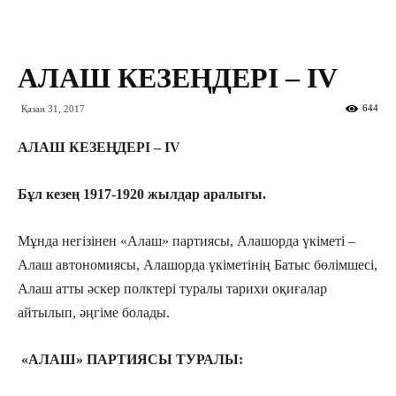
АЛАШ КЕЗЕҢДЕРІ – IV
644
Қазан 31, 2017
АЛАШ КЕЗЕҢДЕРІ
– I
V
Бұл кезең 1917-1920 жылдар аралығы.
Мұнда негізінен «Алаш» партиясы, Алашорда үкіметі –
Алаш автономиясы, Алашорда үкіметінің Батыс бөлімшесі,
Алаш атты әскер полктері туралы тарихи оқиғалар
айтылып, әңгіме болады.
«АЛАШ» ПАРТИЯСЫ ТУРАЛЫ: