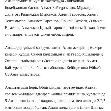
Алаш армиясын құрып жасақтауда Әлиханнан
Бөкейханнан бастап Ахмет Байтұрсынов, Міржақып
Дулатов, Райымжан Мәрсеков, Халел Ғаббасов, Хамит
Тоқтамысов, Биахмет Сәрсенов, Әбікей Сәтбаев, Әлімхан
Ермеков, Ахметжан Қозыбағаров тәрізді тағы басқадай ұлт
зиялылары өлшеусіз үлкен еңбек сіңірді.
Алашорда үкіметі өз қаулысымен Алаш әскерінің Әскери
кеңесін құрды. Семей қаласындағы ақ гвардияшылардың
Әскери штабында осы Әскери кеңестің атынан Ахмет
Байтұрсынов өкіл болып сайланды. Кейінде оны Әбікей
Сәтбаев алмастырды.
Алаштанушы Берік Әбдіғалидың зерттеуінде, Азамат
соғысы жылдары адмирал Колчак армиясының құрамында
5 Алаш полкі және 1 кадрлық полк, шамамен алғанда 2-2,5
мың қазақ әскері болған. Алаш полктері негізінен Шығыс