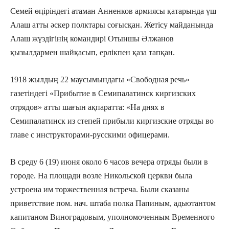
Семей өңіріндегі атаман Анненков армиясы қатарында үш
Алаш атты әскер полктары соғысқан. Жетісу майданында
Алаш жүздігінің командирі Отыншы Әлжанов
қызылдармен шайқасып, ерлікпен қаза тапқан.
1918 жылдың 22 маусымындағы «Свободная речь»
газетіндегі «Прибытие в Семипалатинск киргизских
отрядов» атты шағын ақпаратта: «На днях в
Семипалатинск из степей прибыли киргизские отряды во
главе с инструкторами-русскими офицерами.
В среду 6 (19) июня около 6 часов вечера отряды были в
городе. На площади возле Никольской церкви была
устроена им торжественная встреча. Были сказаны
приветствие пом. нач. штаба полка Папиным, адьютантом
капитаном Виноградовым, уполномоченным Временного