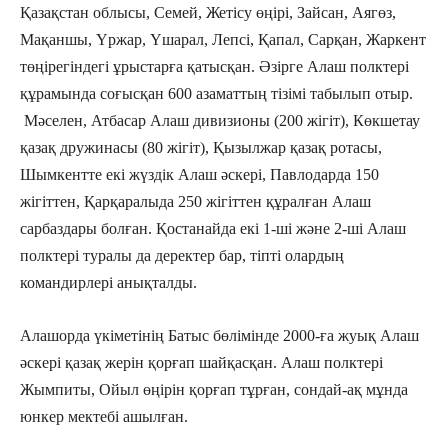
Қазақстан облысы, Семей, Жетісу өңірі, Зайсан, Аягөз,
Мақаншы, Үржар, Үшарал, Лепсі, Қапал, Сарқан, Жаркент
төңірегіндегі ұрыстарға қатысқан. Әзірге Алаш полктері
құрамында соғысқан 600 азаматтың тізімі табылып отыр.
Мәселен, Атбасар Алаш дивизионы (200 жігіт), Көкшетау
қазақ дружинасы (80 жігіт), Қызылжар қазақ ротасы,
Шымкентте екі жүздік Алаш әскері, Павлодарда 150
жігіттен, Қарқаралыда 250 жігіттен құралған Алаш
сарбаздары болған. Қостанайда екі 1-ші және 2-ші Алаш
полктері туралы да деректер бар, тіпті олардың
командирлері анықталды.
Алашорда үкіметінің Батыс бөлімінде 2000-ға жуық Алаш
әскері қазақ жерін қорғап шайқасқан. Алаш полктері
Жымпиты, Ойыл өңірін қорғап тұрған, сондай-ақ мұнда
юнкер мектебі ашылған.