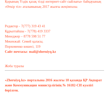
Қорының Үздік қазақ тілді интернет-сайт сыйлығы» байқауының
«Өткір тіл» аталымының 2017 жылғы жеңімпазы.
Редактор - 7(777) 319 43 41
Құрылтайшы - 7(778) 419 3337
Менеджер – 8778 598 51 77
Мекенжай: Семей қаласы,
Порхоменко көшесі, 119
Сайт почтасы:
mail@zheruiyq.kz
Жоба туралы
«Zheruiyq.kz» порталына 2016 жылғы 18 қазанда ҚР Ақпарат
және Коммуникация министрлігінің № 16182-СИ куәлігі
берілген.