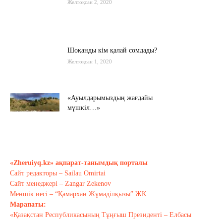
Желтоқсан 2, 2020
Шоқанды кім қалай сомдады?
Желтоқсан 1, 2020
«Ауылдарымыздың жағдайы
мүшкіл…»
Қараша 22, 2020
Мамин шекараны мықтаймыз деді…
Қараша 20, 2020
«Zheruiyq.kz» ақпарат-танымдық порталы
Сайт редакторы – Sailau Omirtai
Сайт менеджері – Zangar Zekenov
Тағы оқу
Меншік иесі – “Қамархан Жұмаділқызы” ЖК
Марапаты:
«Қазақстан Республикасының Тұңғыш Президенті – Елбасы