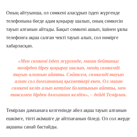
Оның айтуынша, ол сөмкені аласұрып іздеп жүргенде
телефонына бөгде адам қоңырау шалып, оның сөмкесін
тауып алғанын айтады. Бақыт сөмкені ашып, ішінен ұялы
телефонға ақша салған чекті тауып алып, сол нөмірге
хабарласқан.
«Мен сөмкені іздеп жүргенде, маған бейтаныс
нөмірден біреу қоңырау шалып, менің сөмкемді
тауып алғанын айтты. Сөйтсем, сөмкемді тауып
алған сол дәмхананың қызметкері екен. Ол маған
сөмкені келіп алып кетуіме болатынын айтты, мен
таксимен бірден дәмханаға келдім», – дейді Темірлан.
Темірлан дәмханаға келгенінде әйел ақша тауып алғанын
ешкімге, тіпті әкімшіге де айтпағанын біледі. Ол сол жерде
ақшаны санай бастайды.