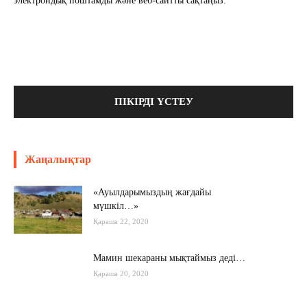
электрондық поштамды және веб-сайтты сақтаңыз.
Жаңалықтар
«Ауылдарымыздың жағдайы
мүшкіл…»
Қараша 22, 2020
Мамин шекараны мықтаймыз деді…
Қараша 20, 2020