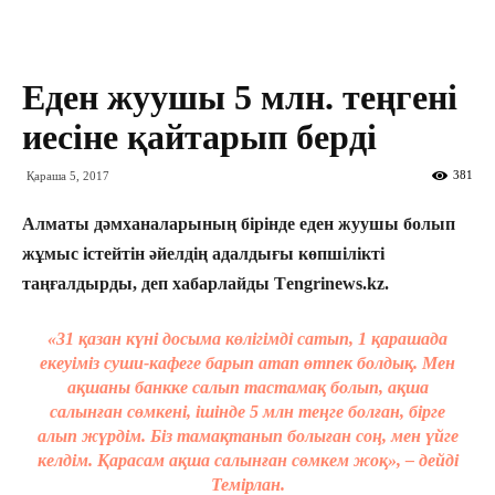
Еден жуушы 5 млн. теңгені
иесіне қайтарып берді
381
Қараша 5, 2017
Алматы дәмханаларының бірінде еден жуушы болып
жұмыс істейтін әйелдің адалдығы көпшілікті
таңғалдырды, деп хабарлайды Тengrinews.kz.
«31 қазан күні досыма көлігімді сатып, 1 қарашада
екеуіміз суши-кафеге барып атап өтпек болдық. Мен
ақшаны банкке салып тастамақ болып, ақша
салынған сөмкені, ішінде 5 млн теңге болған, бірге
алып жүрдім. Біз тамақтанып болыған соң, мен үйге
келдім. Қарасам ақша салынған сөмкем жоқ», – дейді
Темірлан.