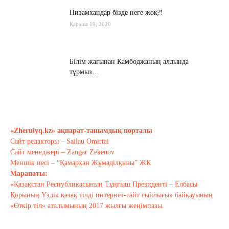
Низамхандар бізде неге жоқ?!
Қараша 19, 2020
Білім жағынан Камбоджаның алдында
тұрмыз…
Қараша 17, 2020
Хабарасу тарихы
Қараша 14, 2020
«Zheruiyq.kz» ақпарат-танымдық порталы
Сайт редакторы – Sailau Omirtai
Сайт менеджері – Zangar Zekenov
Тағы оқу
Меншік иесі – “Қамархан Жұмаділқызы” ЖК
Марапаты:
«Қазақстан Республикасының Тұңғыш Президенті – Елбасы
Қорының Үздік қазақ тілді интернет-сайт сыйлығы» байқауының
«Өткір тіл» аталымының 2017 жылғы жеңімпазы.