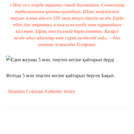
«Мен сол жерде ақшаны санай бастадым. Сөмкемнің
табылғанына қатты қуандым. Шын көңіліммен
тауып алған әйелге 100 мың теңге бергім келді. Беріп
едім, бас тартты, алғысы келмеді, өте қарапайым
кісі екен. Бірақ мен болмай беріп кеттім. Қазіргі
кезде адал адамдар өте сирек кездеседі ғой», – деп
ағынан жарылды Темірлан.
Фотода 5 млн теңгені иесіне қайтарып берген Бақыт.
Brandon Coleman Authentic Jersey