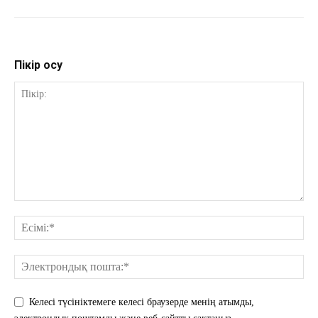
Пікір қосу
Келесі түсініктемеге келесі браузерде менің атымды,