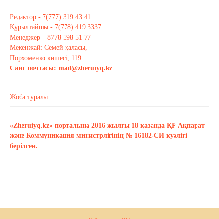
Редактор - 7(777) 319 43 41
Құрылтайшы - 7(778) 419 3337
Менеджер – 8778 598 51 77
Мекенжай: Семей қаласы,
Порхоменко көшесі, 119
Сайт почтасы:
mail@zheruiyq.kz
Жоба туралы
«Zheruiyq.kz» порталына 2016 жылғы 18 қазанда ҚР Ақпарат
және Коммуникация министрлігінің № 16182-СИ куәлігі
берілген.