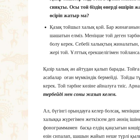
сияқты. Осы той біздің өнерді өшіріп ж
өсіріп жатыр ма?
Қазақ тойшыл халық қой. Бар жинағанын
шашатын елміз. Меніңше той деген тәрби
болу керек. Себебі халықтың жиналатын,
жері той. Ұлттық ерекшелігімен тойланса
Қазір халық ән айтудан қалып барады. Тойға
асабалар оған мүмкіндік бермейді. Тойды тү
керек. Той тәрбие көзіне айналуға тиіс. Ар
тербейді мен соны жазып келем.
Ал, бүгінгі орындауға келер болсақ, меніңше
халыққа жүрегімен жеткізсем деп әннің ішіне 
фонограммамен басқа елдің қаңсығын көшіріп
өзін сипалап, шашын жайып неше түрлі қыл