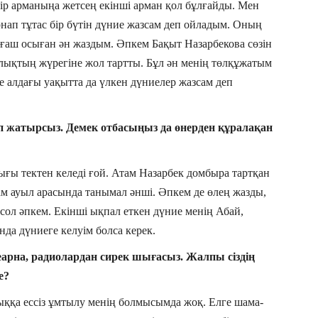
Бір арманыңа жетсең екінші арман қол бұлғайды. Мен
арнап тұтас бір бүтін дүние жазсам деп ойладым. Оның
Алғаш осыған ән жаздым. Әпкем Бақыт Назарбекова сөзін
лықтың жүрегіне жол тартты. Бұл ән менің төлқұжатым
не алдағы уақытта да үлкен дүниелер жазсам деп
еп жатырсыз. Демек отбасыңыз да өнерден құралақан
ғы тектен келеді ғой. Атам Назарбек домбыра тартқан
м ауыл арасында танымал әнші. Әпкем де өлең жазды,
сол әпкем. Екінші ықпал еткен дүние менің Абай,
да дүниеге келуім болса керек.
елеарна, радиолардан сирек шығасыз. Жалпы сіздің
е?
қа ессіз ұмтылу менің болмысымда жоқ. Елге шама-