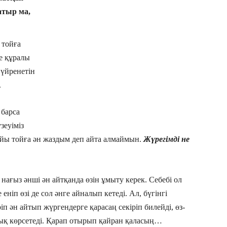
атыр ма,
 тойға
е құралы
 үйренетін
.
 барса
зеуіміз
найы тойға ән жаздым деп айта алмаймын.
Жүрегімді не
 нағыз әнші ән айтқанда өзін ұмыту керек. Себебі ол
еніп өзі де сол әнге айналып кетеді. Ал, бүгінгі
 ән айтып жүргендерге қарасаң секіріп билейді, өз-
ық көрсетеді. Қарап отырып қайран қаласың…