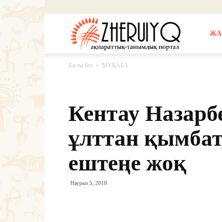
Жерұйық
ЖА
Басты бет
МҰҚАБА
Кентау Назарбе
ұлттан қымбат
ештеңе жоқ
Наурыз 5, 2018