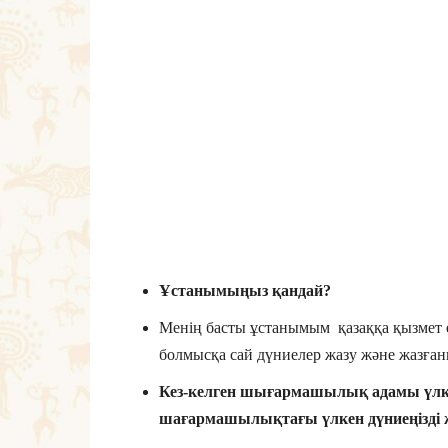
Ұстанымыңыз қандай?
Менің басты ұстанымым қазаққа қызмет е
болмысқа сай дүниелер жазу және жазғаны
Кез-келген шығармашылық адамы үлкен
шағармашылықтағы үлкен дүниеңізді ж