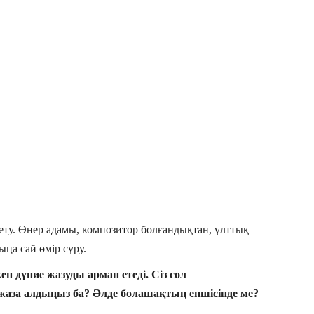
ту. Өнер адамы, композитор болғандықтан, ұлттық
ңа сай өмір сүру.
 дүние жазуды арман етеді. Сіз сол
аза алдыңыз ба? Әлде болашақтың еншісінде ме?