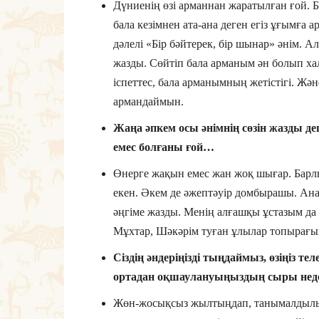
Дүниенің өзі арманнан жаратылған ғой. 
бала кезімнен ата-ана деген егіз ұғымға 
дәлелі «Бір бәйтерек, бір шынар» әнім. 
жазды. Сөйтіп бала арманым ән болып ха
іспеттес, бала арманымның жетістігі. Жә
армандаймын.
Жаңа әпкем осы әнімнің сөзін жазды д
емес болғаны ғой…
Өнерге жақын емес жан жоқ шығар. Барлы
екен. Әкем де әжептәуір домбырашы. Ана
әңгіме жазды. Менің алғашқы ұстазым да 
Мұхтар, Шәкәрім туған ұлылар топырағын
Сіздің әндеріңізді тыңдаймыз, өзіңіз т
ортадан оқшаулануыңыздың сыры нед
Жөн-жосықсыз жылтыңдап, танымалдылық