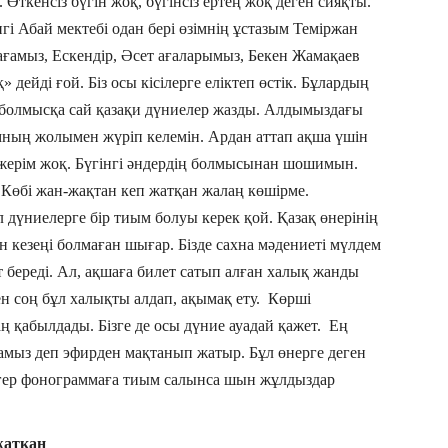
Өткенсіз бүгін жоқ, бүгінсіз ертең жоқ деген сияқты.
нгі Абай мектебі одан бері өзімнің ұстазым Теміржан
 ағамыз, Ескендір, Әсет ағаларымыз, Бекен Жамақаев
 дейді ғой. Біз осы кісілерге еліктеп өстік. Бұлардың
 болмысқа сай қазақи дүниелер жазды. Алдымыздағы
ның жолымен жүріп келемін. Ардан аттап ақша үшін
жерім жоқ. Бүгінгі әндердің болмысынан шошимын.
Көбі жан-жақтан кеп жатқан жалаң көшірме.
дүниелерге бір тиым болуы керек қой. Қазақ өнерінің
 кезеңі болмаған шығар. Бізде сахна мәдениеті мүлдем
 береді. Ал, ақшаға билет сатып алған халық жанды
н соң бұл халықты алдап, ақымақ ету. Көрші
аң қабылдады. Бізге де осы дүние ауадай қажет. Ең
замыз деп эфирден мақтанып жатыр. Бұл өнерге деген
 Егер фонограммаға тиым салынса шын жұлдыздар
жатқан