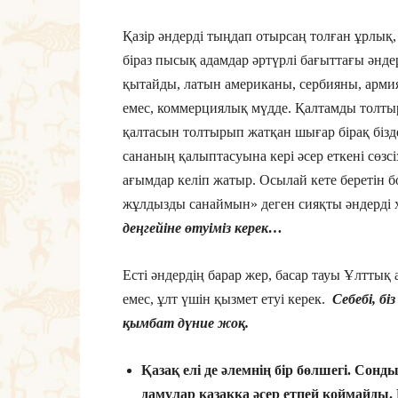
Қазір әндерді тыңдап отырсаң толған ұрлық
біраз пысық адамдар әртүрлі бағыттағы әндер
қытайды, латын американы, сербияны, арми
емес, коммерциялық мүдде. Қалтамды толты
қалтасын толтырып жатқан шығар бірақ бізд
сананың қалыптасуына кері әсер еткені сөзсіз
ағымдар келіп жатыр. Осылай кете беретін б
жұлдызды санаймын» деген сияқты әндерді 
деңгейіне өтуіміз керек…
Есті әндердің барар жер, басар тауы Ұлтты
емес, ұлт үшін қызмет етуі керек.
Себебі, б
қымбат дүние жоқ.
Қазақ елі де әлемнің бір бөлшегі. Сонд
дамулар қазаққа әсер етпей қоймайды.