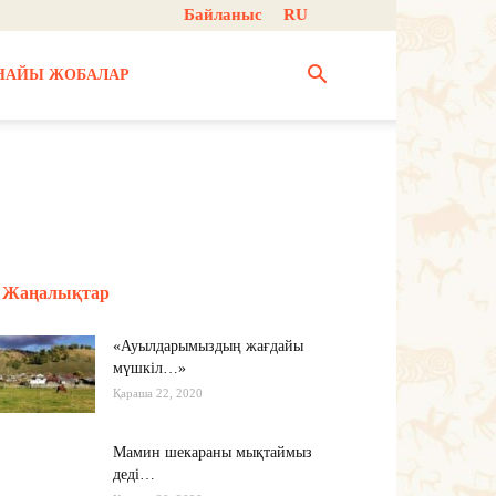
Байланыс
RU
НАЙЫ ЖОБАЛАР
Жаңалықтар
«Ауылдарымыздың жағдайы
мүшкіл…»
Қараша 22, 2020
Мамин шекараны мықтаймыз
деді…