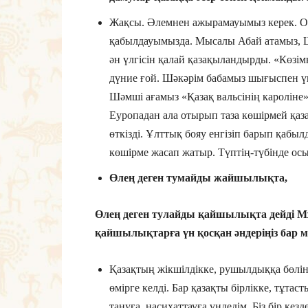
Жақсы. Әлемнен ажырамауымыз керек. Ол
қабылдауымызда. Мысалы Абай атамыз, 
ән үлгісін қалай қазақыландырды. «Көзі
дүние ғой. Шәкәрім бабамыз шығыспен үнд
Шәмші ағамыз «Қазақ вальсінің кароліне
Еуропадан ала отырып таза көшірмей қазақ
өткізді. Ұлттық бояу енгізіп барып қабыл
көшірме жасап жатыр. Түптің-түбінде ос
Өлең деген тумайды жайшылықта,
Өлең деген тулайды қайшылықта дейді Мұ
қайшылықтарға үн қосқан әндеріңіз бар 
Қазақтың жікшілдікке, рушылдыққа бөлін
өмірге келді. Бар қазақты бірлікке, тұт
тануға, насихаттауға үндедім. Біз бір кез