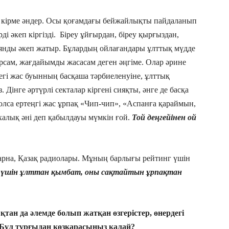
, кірме әндер. Осы қоғамдағы бейжайлықты пайдаланып
ді әкеп кіргізді. Біреу ұйғырдан, біреу қырғыздан,
янды әкеп жатыр. Бұлардың ойлағандары ұлттық мүдде
рсам, жағдайымды жасасам деген әңгіме. Олар әрине
егі жас буынның басқаша тәрбиеленуіне, ұлттық
. Дінге әртүрлі секталар кіргені сияқты, әнге де басқа
олса ертеңгі жас ұрпақ «Чип-чип», «Аспанға қараймын,
халық әні деп қабылдауы мүмкін ғой.
Той деңгейінен ой
қ арна, Қазақ радиолары. Мұның барлығы рейтинг үшін
із үшін ұлттан қымбат, оны сақтайтын ұрпақтан
ықтан да әлемде болып жатқан өзгерістер, өнердегі
 Бұл тұрғыдан көзқарасыңыз қалай?