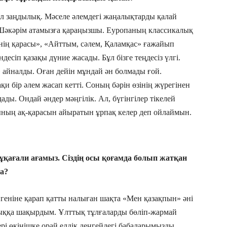
 заңдылық. Мәселе әлемдегі жаңалықтарды қалай
Шәкәрім атамызға қараңызшы. Еуропаның классикалық
мнің қарасы», «Айттым, сәлем, Қаламқас» ғажайып
есіп қазақы дүние жасады. Бұл бізге теңдесіз үлгі.
» айналды. Оған дейін мұндай ән болмады ғой.
и бір әлем жасап кетті. Соның бәрін өзінің жүрегінен
дады. Ондай әндер мәңгілік. Ал, бүгінгілер тікелей
ының ақ-қарасын айыратын ұрпақ келер деп ойлаймын.
қағали ағамыз. Сіздің осы қоғамда болып жатқан
ма?
геніне қарап қатты налыған шақта «Мен қазақпын» әні
астыққа шақырдым. Ұлттық тұлғаларды бөліп-жармай
дері өкінішке орай елдік деңгейдегі бабаларымызды