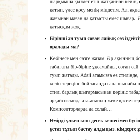
шарқымша қызмет етіп жатқаннан кейін, 
қатып, үлес қосу менің міндетім. Ал, ақ
жағынан маған да қатысты емес шығар. Ә
қатысқам жоқ.
Бірінші ән туып соған лайық сөз іздейс
оралады ма?
Көбінесе мен сөзге жазам. Әр ақынның 
табиғаты бір-біріне ұқсамайды, соған сай 
туып жатады. Абай атамызға өз стилінде,
келіп тереңіне бойлағанда ғана шынайы 
стилі барлық шығармасынан көрініс табад
әрқайсысында ата-ананың жеке қасиеттері,
Композиторларда да солай…
Өмірді үлкен көш десек кешегімен бүгі
ұстаз тұтып бастау алдыңыз, кімдерге 