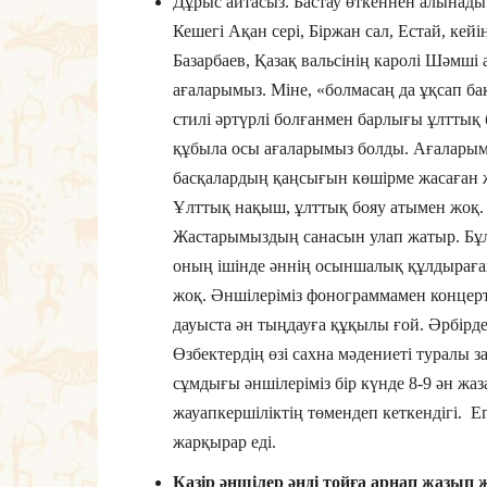
Дұрыс айтасыз. Бастау өткеннен алынады. 
Кешегі Ақан сері, Біржан сал, Естай, кейі
Базарбаев, Қазақ вальсінің каролі Шәмші
ағаларымыз. Міне, «болмасаң да ұқсап бақ»
стилі әртүрлі болғанмен барлығы ұлттық
құбыла осы ағаларымыз болды. Ағаларым
басқалардың қаңсығын көшірме жасаған 
Ұлттық нақыш, ұлттық бояу атымен жоқ. 
Жастарымыздың санасын улап жатыр. Бұл 
оның ішінде әннің осыншалық құлдыраған
жоқ. Әншілеріміз фонограммамен концерт
дауыста ән тыңдауға құқылы ғой. Әрбірде
Өзбектердің өзі сахна мәдениеті туралы з
сұмдығы әншілеріміз бір күнде 8-9 ән жа
жауапкершіліктің төмендеп кеткендігі.
жарқырар еді.
Қазір әншілер әнді тойға арнап жазып 