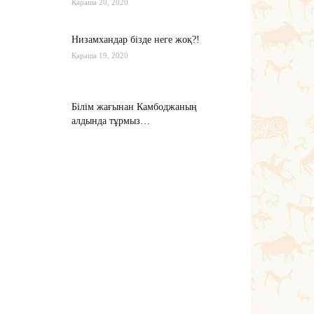
Қараша 20, 2020
Низамхандар бізде неге жоқ?!
Қараша 19, 2020
Білім жағынан Камбоджаның
алдында тұрмыз…
Қараша 17, 2020
Хабарасу тарихы
Қараша 14, 2020
Тағы оқу