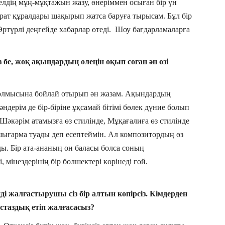
елдің мұң-мұқтажын жазу, өнеріммен осыған бір үн
парат құралдары шақырып жатса баруға тырысам. Бұл бір
ртүрлі деңгейде хабарлар өтеді. Шоу бағдарламаларға
із бе, жоқ ақындардың өлеңін оқып соған ән өзі
болмысына бойлай отырып ән жазам. Ақындардың
әндерім де бір-біріне ұқсамай бітімі бөлек дүние болып
 Шәкәрім атамызға өз стилінде, Мұқағалиға өз стилінде
шығарма туады деп есептеймін. Ал композитордың өз
ы. Бір ата-ананың он баласы болса соның
 мінездерінің бір бөлшектері көрінеді ғой.
нді жалғастырушы сіз бір алтын көпірсіз. Кімдерден
ұстаздық етіп жалғасасыз?