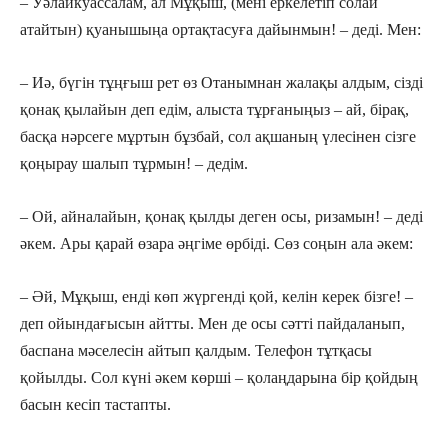
– Уəлайкуассалам, ал Мұқыш, (мені еркелетіп солай
атайтын) қуанышыңа ортақтасуға дайынмын! – деді. Мен:
– Иə, бүгін тұңғыш рет өз Отанымнан жалақы алдым, сізді
қонақ қылайын деп едім, алыста тұрғаныңыз – ай, бірақ,
басқа нəрсеге мұртын бұзбай, сол ақшаның үлесінен сізге
қоңырау шалып тұрмын! – дедім.
– Ой, айналайын, қонақ қылды деген осы, ризамын! – деді
əкем. Ары қарай өзара əңгіме өрбіді. Сөз соңын ала əкем:
– Əй, Мұқыш, енді көп жүргенді қой, келін керек бізге! –
деп ойындағысын айтты. Мен де осы сəтті пайдаланып,
баспана мəселесін айтып қалдым. Телефон тұтқасы
қойылды. Сол күні əкем көрші – қолаңдарына бір қойдың
басын кесіп тастапты.