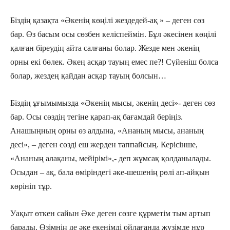
Біздің қазақта «Əкенің көңілі жездедей-ақ » – деген сөз
бар. Өз басым осы сөзбен келіспеймін. Бұл əкесінен көңілі
қалған біреудің айта салғаны болар. Жезде мен əкенің
орны екі бөлек. Әкең асқар тауың емес пе?! Сүйеніш болса
болар, жездең қайдан асқар тауың болсын…
Біздің ұғымымызда «Əкенің мысы, əкенің десі»- деген сөз
бар. Осы сөздің тегіне қарап-ақ бағамдай беріңіз.
Анашыңның орны өз алдына, «Ананың мысы, ананың
десі», – деген сөзді еш жерден таппайсың. Керісінше,
«Ананың алақаны, мейірімі»,- деп жұмсақ қолданылады.
Осыдан – ақ, бала өміріндегі əке-шешенің рөлі ап-айқын
көрініп тұр.
Уақыт өткен сайын Әке деген сөзге құрметім тым артып
барады. Өзімнің де əке екенімді ойлағанда жүзімде нұр