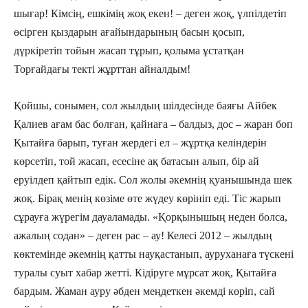
шығар! Кімсің, ешкімің жоқ екен! – деген жоқ, үлпілдетіп
өсірген қыздарын ағайындарының басын қосып,
дүркіретіп тойын жасап тұрып, қолыма ұстатқан
Торғайдағы текті жұрттан айналдым!
Қойшы, сонымен, сол жылдың шілдесінде баяғы Айбек
Қалиев ағам бас болған, қайнаға – балдыз, дос – жаран боп
Қытайға барып, туған жердегі ел – жұртқа келіндерін
көрсетіп, той жасап, есесіне ақ батасын алып, бір ай
еруілдеп қайтып едік. Сол жолы əкемнің қуанышында шек
жоқ. Бірақ менің көзіме өте жүдеу көрініп еді. Тіс жарып
сұрауға жүрегім дауаламады. «Қорқынышың неден болса,
ажалың содан» – деген рас – ау! Келесі 2012 – жылдың
көктемінде əкемнің қатты науқастанып, ауруханаға түскені
туралы суыт хабар жетті. Кідіруге мұрсат жоқ, Қытайға
бардым. Жаман ауру əбден меңдеткен əкемді көріп, сай