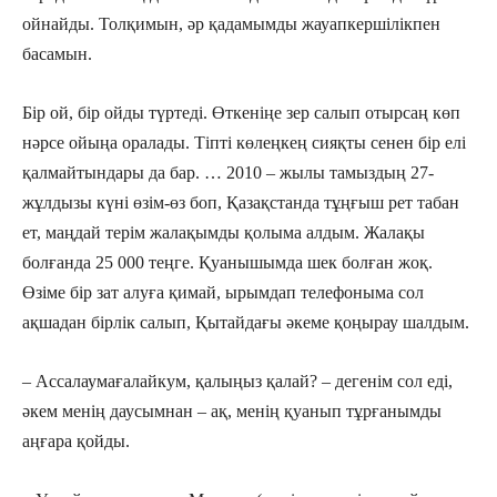
ойнайды. Толқимын, əр қадамымды жауапкершілікпен
басамын.
Бір ой, бір ойды түртеді. Өткеніңе зер салып отырсаң көп
нəрсе ойыңа оралады. Тіпті көлеңкең сияқты сенен бір елі
қалмайтындары да бар. … 2010 – жылы тамыздың 27-
жұлдызы күні өзім-өз боп, Қазақстанда тұңғыш рет табан
ет, маңдай терім жалақымды қолыма алдым. Жалақы
болғанда 25 000 теңге. Қуанышымда шек болған жоқ.
Өзіме бір зат алуға қимай, ырымдап телефоныма сол
ақшадан бірлік салып, Қытайдағы əкеме қоңырау шалдым.
– Ассалаумағалайкум, қалыңыз қалай? – дегенім сол еді,
əкем менің даусымнан – ақ, менің қуанып тұрғанымды
аңғара қойды.