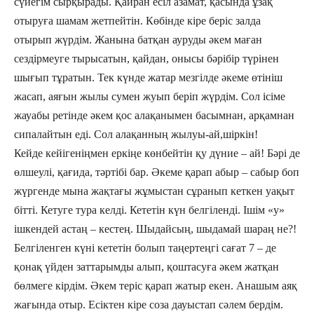
сүйегім сырқырады. Қайран есіл азамат, қасында ұзақ
отыруға шамам жетпейтін. Көбінде кіре беріс залда
отырып жүрдім. Жанына батқан ауруды əкем маған
сездірмеуге тырысатын, қайдан, онысы бəрібір түрінен
шығып тұратын. Тек күнде жатар мезгілде əкеме өтініш
жасап, аяғын жылы сумен жуып беріп жүрдім. Сол ісіме
жауабы ретінде əкем қос алақанымен басымнан, арқамнан
сипалайтын еді. Сол алақанның жылуы-ай,шіркін!
Кейде кейігеніңмен еркіңе көнбейтін қу дүние – ай! Бəрі де
өлшеулі, қағида, тəртібі бар. Əкеме қарап абыр – сабыр боп
жүргенде мына жақтағы жұмыстан сұранып кеткен уақыт
бітті. Кетуге тура келді. Кететін күн белгіленді. Ішім «у»
ішкендей астаң – кестең. Шыдайсың, шыдамай шараң не?!
Белгіленген күні кететін болып таңертеңгі сағат 7 – де
қонақ үйден заттарымды алып, қоштасуға əкем жатқан
бөлмеге кірдім. Əкем теріс қарап жатыр екен. Анашым аяқ
жағында отыр. Есіктен кіре соза дауыстап сəлем бердім.