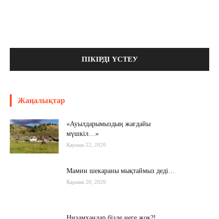
Жаңалықтар
«Ауылдарымыздың жағдайы
мүшкіл…»
Қараша 22, 2020
Мамин шекараны мықтаймыз деді…
Қараша 20, 2020
Низамхандар бізде неге жоқ?!