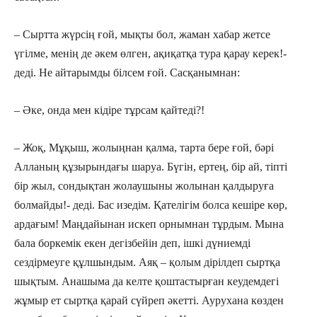
– Сыртта жүрсің ғой, мықты бол, жаман хабар жетсе
үгілме, менің де əкем өлген, ақиқатқа тура қарау керек!-
деді. Не айтарымды білсем ғой. Сасқанымнан:
– Əке, онда мен кідіре тұрсам қайтеді?!
– Жоқ, Мұқыш, жолыңнан қалма, тарта бере ғой, бəрі
Алланың құзырындағы шаруа. Бүгін, ертең, бір ай, тіпті
бір жыл, сондықтан жолаушыны жолынан қалдыруға
болмайды!- деді. Бас изедім. Қателігім болса кешіре көр,
ардағым! Маңдайынан искеп орнымнан тұрдым. Мына
бала боркемік екен дегізбейін деп, ішкі дүниемді
сездірмеуге құлшындым. Аяқ – қолым дірілдеп сыртқа
шықтым. Анашыма да келте қоштастырған кеудемдегі
жұмыр ет сыртқа қарай сүйреп əкетті. Аурухана көзден