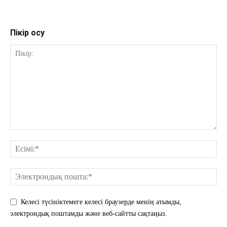
Пікір қосу
Келесі түсініктемеге келесі браузерде менің атымды,
электрондық поштамды және веб-сайтты сақтаңыз.