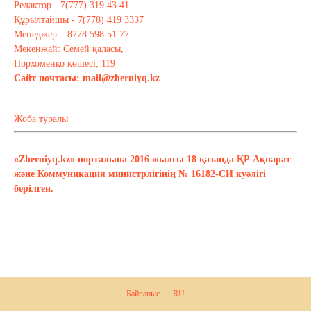
Редактор - 7(777) 319 43 41
Құрылтайшы - 7(778) 419 3337
Менеджер – 8778 598 51 77
Мекенжай: Семей қаласы,
Порхоменко көшесі, 119
Сайт почтасы:
mail@zheruiyq.kz
Жоба туралы
«Zheruiyq.kz» порталына 2016 жылғы 18 қазанда ҚР Ақпарат
және Коммуникация министрлігінің № 16182-СИ куәлігі
берілген.
Байланыс
RU