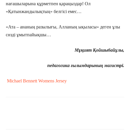
нағашыларына құрметпен қараңыздар! Ол
«Қатынжандылықтың» белгісі емес…
«Ата – ананың разылығы, Алланың ықыласы» деген ұлы
сөзді ұмытпайықшы…
Мұқият Қойшыбайұлы,
п
едагогика ғылымдарының магистрі.
Michael Bennett Womens Jersey