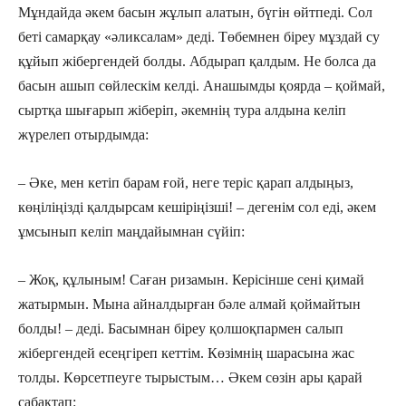
Мұндайда əкем басын жұлып алатын, бүгін өйтпеді. Сол
беті самарқау «əликсалам» деді. Төбемнен біреу мұздай су
құйып жібергендей болды. Абдырап қалдым. Не болса да
басын ашып сөйлескім келді. Анашымды қоярда – қоймай,
сыртқа шығарып жіберіп, əкемнің тура алдына келіп
жүрелеп отырдымда:
– Әке, мен кетіп барам ғой, неге теріс қарап алдыңыз,
көңіліңізді қалдырсам кешіріңізші! – дегенім сол еді, əкем
ұмсынып келіп маңдайымнан сүйіп:
– Жоқ, құлыным! Саған ризамын. Керісінше сені қимай
жатырмын. Мына айналдырған бəле алмай қоймайтын
болды! – деді. Басымнан біреу қолшоқпармен салып
жібергендей есеңгіреп кеттім. Көзімнің шарасына жас
толды. Көрсетпеуге тырыстым… Əкем сөзін ары қарай
сабақтап: