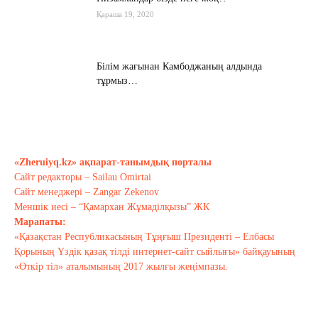
Қараша 19, 2020
Білім жағынан Камбоджаның алдында
тұрмыз…
Қараша 17, 2020
Хабарасу тарихы
Қараша 14, 2020
«Zheruiyq.kz» ақпарат-танымдық порталы
Сайт редакторы – Sailau Omirtai
Сайт менеджері – Zangar Zekenov
Тағы оқу
Меншік иесі – “Қамархан Жұмаділқызы” ЖК
Марапаты:
«Қазақстан Республикасының Тұңғыш Президенті – Елбасы
Қорының Үздік қазақ тілді интернет-сайт сыйлығы» байқауының
«Өткір тіл» аталымының 2017 жылғы жеңімпазы.