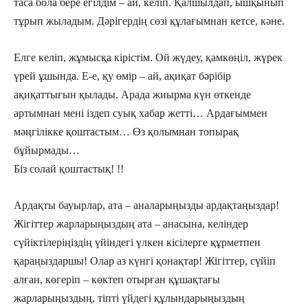
таса бола бере егілдім – ай, келіп. Қалшылдап, ышқынып
тұрып жыладым. Дəрігердің сөзі құлағымнан кетсе, кəне.
Елге келіп, жұмысқа кірістім. Ой жүдеу, қамкөңіл, жүрек
үрей ұшында. Е-е, қу өмір – ай, ақиқат бəрібір
ақиқаттығын қылады. Арада жиырма күн өткенде
артымнан мені іздеп суық хабар жетті… Ардағыммен
мəңгілікке қоштастым… Өз қолымнан топырақ
бұйырмады…
Біз солай қоштастық! !!
Ардақты бауырлар, ата – аналарыңызды ардақтаңыздар!
Жігіттер жарларыңыздың ата – анасына, келіндер
сүйіктілеріңіздің үйіндегі үлкен кісілерге құрметпен
қараңыздаршы! Олар аз күнгі қонақтар! Жігіттер, сүйіп
алған, көгеріп – көктеп отырған құшақтағы
жарларыңыздың, тіпті үйдегі құлындарыңыздың