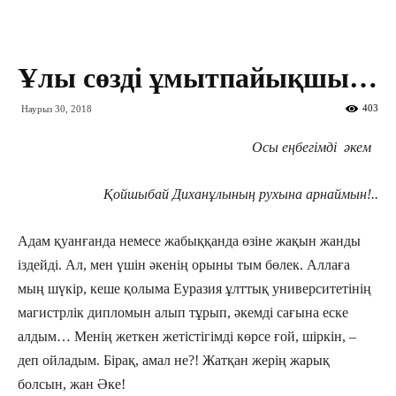
Ұлы сөзді ұмытпайықшы…
403
Наурыз 30, 2018
Осы еңбегімді әкем
Қойшыбай Диханұлының рухына арнаймын!..
Адам қуанғанда немесе жабыққанда өзіне жақын жанды
іздейді. Ал, мен үшін əкенің орыны тым бөлек. Аллаға
мың шүкір, кеше қолыма Еуразия ұлттық университетінің
магистрлік дипломын алып тұрып, əкемді сағына еске
алдым… Менің жеткен жетістігімді көрсе ғой, шіркін, –
деп ойладым. Бірақ, амал не?! Жатқан жерің жарық
болсын, жан Әке!