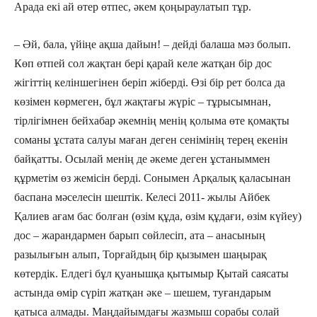
Арада екі ай өтер өтпес, əкем қоңыраулатып тұр.
– Əй, бала, үйіңе ақша дайын! – дейді балаша мəз болып.
Көп өтпей сол жақтан бері қарай келе жатқан бір дос
жігіттің келіншегінен беріп жіберді. Өзі бір рет болса да
көзімен көрмеген, бұл жақтағы жүріс – тұрысымнан,
тірлігімнен бейхабар əкемнің менің қолыма өте қомақты
соманы ұстата салуы маған деген сенімінің терең екенін
байқатты. Осылай менің де əкеме деген ұстаныммен
құрметім өз жемісін берді. Сонымен Арқалық қаласынан
баспана мəселесін шештік. Келесі 2011- жылы Айбек
Қалиев ағам бас болған (өзім құда, өзім құдағи, өзім күйеу)
дос – жарандармен барып сөйлесіп, ата – анасының
разылығын алып, Торғайдың бір қызымен шаңырақ
көтердік. Елдегі бұл қуанышқа қытымыр Қытай саясаты
астында өмір сүріп жатқан əке – шешем, туғандарым
қатыса алмады. Маңдайымдағы жазмыш сорабы солай