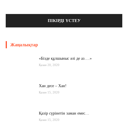
Жаңалықтар
«Бізде құлшыныс әлі де аз….»
Қазан 20, 2020
Хан десе – Хан!
Қазан 15, 2020
Қазір сүрінетін заман емес…
Қазан 15, 2020