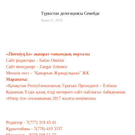
Түркістан делегациясы Семейде
Қазан 11, 2020
Қырғызстан: сарапшылар тоқтамы
қандай?
«Zheruiyq.kz» ақпарат-танымдық порталы
Қазан 10, 2020
Сайт редакторы – Sailau Omirtai
Сайт менеджері – Zangar Zekenov
Тағы оқу
Меншік иесі – “Қамархан Жұмаділқызы” ЖК
Марапаты:
«Қазақстан Республикасының Тұңғыш Президенті – Елбасы
Қорының Үздік қазақ тілді интернет-сайт сыйлығы» байқауының
«Өткір тіл» аталымының 2017 жылғы жеңімпазы.
Редактор - 7(777) 319 43 41
Құрылтайшы - 7(778) 419 3337