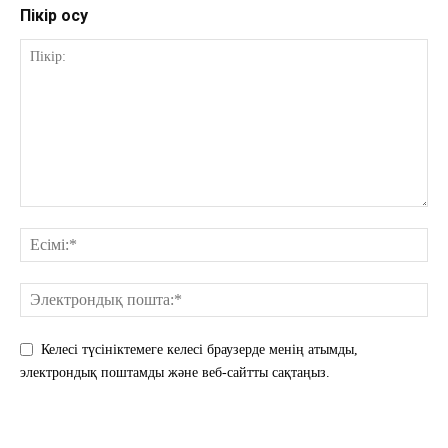
Пікір қосу
Келесі түсініктемеге келесі браузерде менің атымды,
электрондық поштамды және веб-сайтты сақтаңыз.