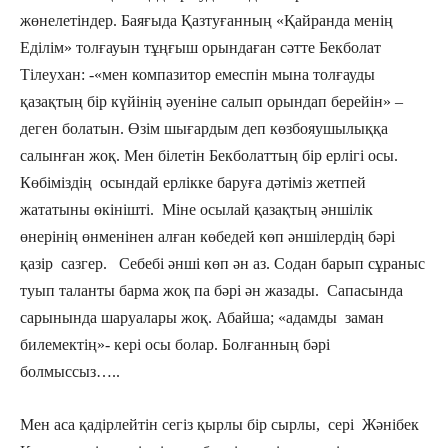
жөнелетіндер. Баяғыда Қазтуғанның «Қайранда менің
Еділім» толғауын тұңғыш орындаған сәтте Бекболат
Тілеухан: -«мен компазитор емеспін мына толғауды
қазақтың бір күйінің әуеніне салып орындап берейін» –
деген болатын. Өзім шығардым деп көзбояушылыққа
салынған жоқ. Мен білетін Бекболаттың бір ерлігі осы.
Көбіміздің осындай ерлікке баруға дәтіміз жетпей
жататыны өкінішті. Міне осылай қазақтың әншілік
өнерінің өнменінен алған көбедей көп әншілердің бәрі
қазір сазгер. Себебі әнші көп ән аз. Содан барып сұраныс
туып таланты барма жоқ па бәрі ән жазады. Сапасында
сарынында шаруалары жоқ. Абайша; «адамды заман
билемектің»- кері осы болар. Болғанның бәрі
болмыссыз…..
Мен аса қадірлейтін сегіз қырлы бір сырлы, сері Жәнібек