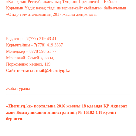
«Қазақстан Республикасының Тұңғыш Президенті – Елбасы
Қорының Үздік қазақ тілді интернет-сайт сыйлығы» байқауының
«Өткір тіл» аталымының 2017 жылғы жеңімпазы.
Редактор - 7(777) 319 43 41
Құрылтайшы - 7(778) 419 3337
Менеджер – 8778 598 51 77
Мекенжай: Семей қаласы,
Порхоменко көшесі, 119
Сайт почтасы:
mail@zheruiyq.kz
Жоба туралы
«Zheruiyq.kz» порталына 2016 жылғы 18 қазанда ҚР Ақпарат
және Коммуникация министрлігінің № 16182-СИ куәлігі
берілген.