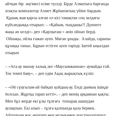
айтқан бір әңгімесі есіме түседі. Бірде Алматыға барғанда
атақты компазитор Ахмет Жұбановтың үйіне бардым.
Құшақ жая қарсы алған ол кісі тамақтан соң залдағы
күйсандыққа отырып: – «Қайым, тыңдашы?! Дүниеге
жаңа ән келді»- деп «Қарлығаш » әнін ойнап берді.
Ойнақы, ойлы ғажап әуен. Маған ұнады. Алайда, сарыны
құлаққа таныс. Бұрын естіген әуен тәрізді. Іштей ыңылдап
отырып
– «Аға-ау мынау халық әні «Маусымжаннан» аумайды ғой.
Тек темпі баяу», – деп едім Ақаң жарықтық күліп:
– «Әй сүңғылам-ай байқап қойдың-ау. Енді дымың ішіңде
болсын. Жұртқа тарап кетті», – деп менің арқамнан қақты.
Мен бұл жерде екі ұлы тұлғаға топырақ шашудан
аулақпын. Екі алып – тұлға қалпында қала бермек.
Айтпағым жас әншілер мен музыкамен әуестенушілерге: