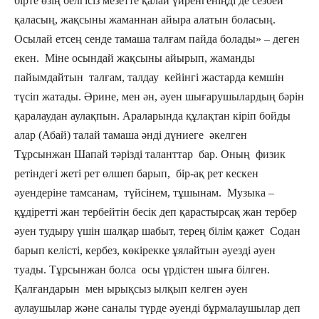
бірте өзің белгісіз мезетте қалай үйренгеніңді де сезбей
қаласың, жақсыны жаманнан айыра алатын боласың.
Осылай етсең сенде тамаша талғам пайда болады» – деген
екен. Міне осындай жақсыны айырып, жаманды
пайымдайтын талғам, талдау кейінгі жастарда кемшін
түсіп жатады. Әрине, мен ән, әуен шығарушылардың бәрін
қаралаудан аулақпын. Араларында құлақтан кіріп бойды
алар (Абай) талай тамаша әнді дүниеге әкелген
Тұрсынжан Шапай тәрізді таланттар бар. Оның физик
ретіндегі жеті рет өлшеп барып, бір-ақ рет кескен
әуендеріне тамсанам, түйсінем, тұшынам. Музыка –
құдіретті жан тербейтін бесік деп қарастырсақ жан тербер
әуен тудыру үшін шалқар шабыт, терең білім қажет Содан
барып келісті, кербез, көкірекке ұялайтын әуезді әуен
туады. Тұрсынжан болса осы үрдістен шыға білген.
Қалғандарын мен ырықсыз ылқып келген әуен
аулаушылар және саналы түрде әуенді бұрмалаушылар деп