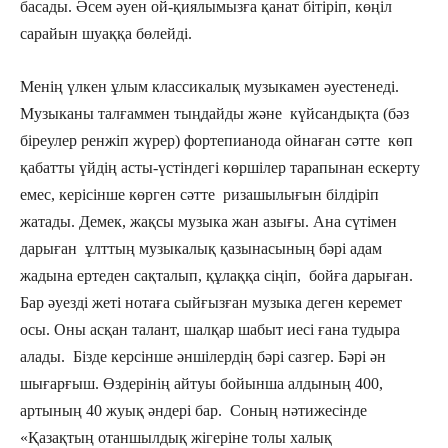
басады. Әсем әуен ой-қиялымызға қанат бітіріп, көңіл
сарайын шуаққа бөлейді.
Менің үлкен ұлым классикалық музыкамен әуестенеді.
Музыканы талғаммен тыңдайды және күйсандықта (бәз
біреулер ренжіп жүрер) фортепианода ойнаған сәтте көп
қабатты үйдің асты-үстіндегі көршілер тарапынан ескерту
емес, керісінше көрген сәтте ризашылығын білдіріп
жатады. Демек, жақсы музыка жан азығы. Ана сүтімен
дарыған ұлттың музыкалық қазынасының бәрі адам
жадына ертеден сақталып, құлаққа сіңіп, бойға дарыған.
Бар әуезді жеті нотаға сыйғызған музыка деген керемет
осы. Оны асқан талант, шалқар шабыт иесі ғана тудыра
алады. Бізде керсінше әншілердің бәрі сазгер. Бәрі ән
шығарғыш. Өздерінің айтуы бойынша алдының 400,
артының 40 жуық әндері бар. Соның нәтижесінде
«Қазақтың отаншылдық жігеріне толы халық