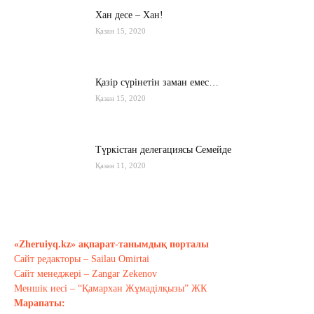
Хан десе – Хан!
Қазан 15, 2020
Қазір сүрінетін заман емес…
Қазан 15, 2020
Түркістан делегациясы Семейде
Қазан 11, 2020
Қырғызстан: сарапшылар тоқтамы
қандай?
«Zheruiyq.kz» ақпарат-танымдық порталы
Қазан 10, 2020
Сайт редакторы – Sailau Omirtai
Сайт менеджері – Zangar Zekenov
Тағы оқу
Меншік иесі – “Қамархан Жұмаділқызы” ЖК
Марапаты: