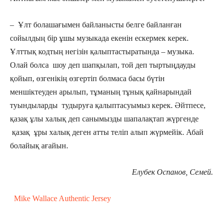
– Ұлт болашағымен байланысты белге байланған
сойылдың бір ұшы музыкада екенін ескермек керек.
Ұлттық кодтың негізін қалыптастыратында – музыка.
Олай болса шоу деп шапқылап, той деп тыртыңдауды
қойып, өзгенікің өзгертіп болмаса басы бүтін
меншіктеуден арылып, тұманың тұнық қайнарындай
туындыларды тудыруға қалыптасуымыз керек. Әйтпесе,
қазақ ұлы халық деп санымызды шапалақтап жүргенде
қазақ ұры халық деген атты теліп алып жүрмейік. Абай
болайық ағайын.
Елубек Оспанов, Семей.
Mike Wallace Authentic Jersey