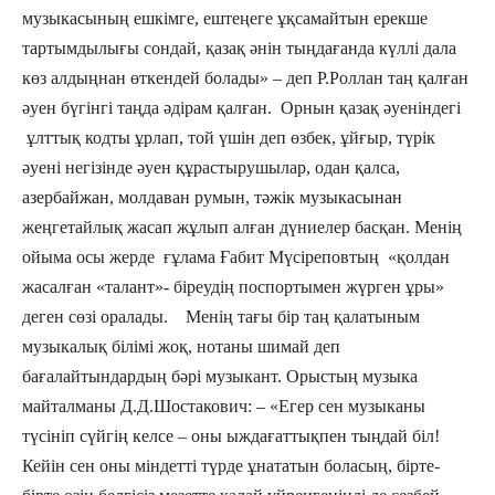
музыкасының ешкімге, ештеңеге ұқсамайтын ерекше
тартымдылығы сондай, қазақ әнін тыңдағанда күллі дала
көз алдыңнан өткендей болады» – деп Р.Роллан таң қалған
әуен бүгінгі таңда әдірам қалған. Орнын қазақ әуеніндегі
ұлттық кодты ұрлап, той үшін деп өзбек, ұйғыр, түрік
әуені негізінде әуен құрастырушылар, одан қалса,
азербайжан, молдаван румын, тәжік музыкасынан
жеңгетайлық жасап жұлып алған дүниелер басқан. Менің
ойыма осы жерде ғұлама Ғабит Мүсіреповтың «қолдан
жасалған «талант»- біреудің поспортымен жүрген ұры»
деген сөзі оралады. Менің тағы бір таң қалатыным
музыкалық білімі жоқ, нотаны шимай деп
бағалайтындардың бәрі музыкант. Орыстың музыка
майталманы Д.Д.Шостакович: – «Егер сен музыканы
түсініп сүйгің келсе – оны ыждағаттықпен тыңдай біл!
Кейін сен оны міндетті түрде ұнататын боласың, бірте-