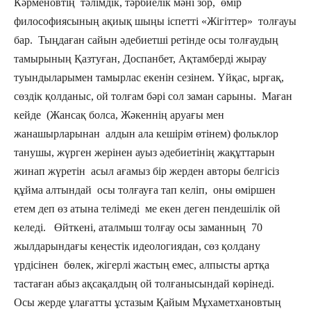
Кәрменовтің тәлімдік, тәрбиелік мәні зор, өмір
философиясының ақиық шыңы іспетті «Жігіттер» толғауы
бар. Тыңдаған сайын әдебиетші ретінде осы толғаудың
тамырының Қазтуған, Доспанбет, Ақтамберді жырау
туындыларымен тамырлас екенін сезінем. Үйқас, ырғақ,
сөздік қолданыс, ой толғам бәрі сол заман сарыны. Маған
кейде (Жансақ болса, Жәкеннің аруағы мен
жанашырларынан алдын ала кешірім өтінем) фольклор
танушы, жүрген жерінен ауыз әдебиетінің жақұттарын
жинап жүретін асыл ағамыз бір жерден авторы белгісіз
құйма алтындай осы толғауға тап келіп, оны өміршен
етем деп өз атына телімеді ме екен деген пендешілік ой
келеді. Өйткені, аталмыш толғау осы заманның 70
жылдарындағы кеңестік идеологиядан, сөз қолдану
үрдісінен бөлек, жігерлі жастың емес, алпысты артқа
тастаған абыз ақсақалдың ой толғанысындай көрінеді.
Осы жерде ұлағатты ұстазым Қайым Мұхаметхановтың