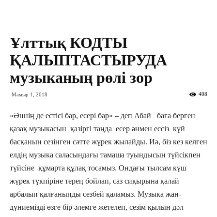
Ұлттық КОДТЫ
ҚАЛЫПТАСТЫРУДА
музыканың рөлі зор
408
Мамыр 1, 2018
«Әннің де естісі бар, есері бар» – деп Абай баға берген
қазақ музыкасын қазіргі таңда есер әнмен ессіз күй
басқанын сезінген сәтте жүрек жылайды. Иә, біз кез келген
елдің музыка саласындағы тамаша туындысын түйсікпен
түйсіне құмарта құлақ тосамыз. Ондағы тылсам күш
жүрек түкпіріне терең бойлап, саз сиқырына қалай
арбалып қалғаныңды сезбей қаламыз. Музыка жан-
дүниемізді өзге бір әлемге жетелеп, сезім қылын дәл