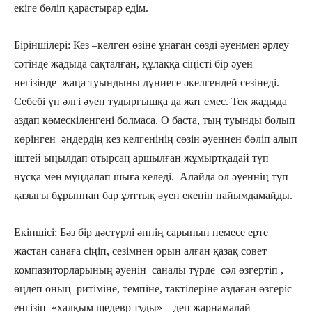
екіге бөліп қарастырар едім.
Біріншілері: Кез –келген өзіне ұнаған сөзді әуенмен әрлеу
сәтінде жадыда сақталған, құлаққа сіңісті бір әуен
негізінде жаңа туындыны дүниеге әкелгендей сезінеді.
Себебі үн әлгі әуен тудырғышқа да жат емес. Тек жадыда
аздап көмескіленгені болмаса. О баста, тың туынды болып
көрінген әндердің кез келгенінің сөзін әуеннен бөліп алып
іштей ыңылдап отырсаң аршылған жұмыртқадай түп
нұсқа мен мұңдалап шыға келеді. Алайда ол әуеннің түп
қазығы бұрыннан бар ұлттық әуен екенін пайымдамайды.
Екіншісі: Бәз бір дәстүрлі әннің сарынын немесе ерте
жастан санаға сіңіп, сезімнен орын алған қазақ совет
компазиторларының әуенін саналы түрде сәл өзгертіп ,
өңдеп оның ритіміне, темпіне, тактілеріне аздаған өзгеріс
енгізіп «халқым щедевр туды» – деп жарнамалай