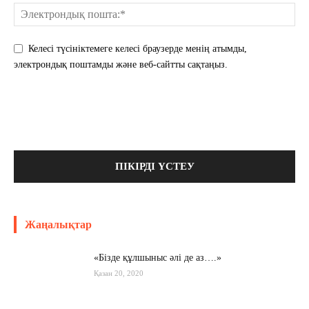
Келесі түсініктемеге келесі браузерде менің атымды,
электрондық поштамды және веб-сайтты сақтаңыз.
Жаңалықтар
«Бізде құлшыныс әлі де аз….»
Қазан 20, 2020