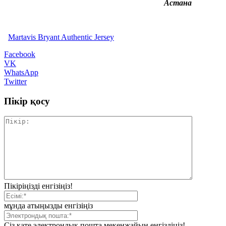
Астана
Martavis Bryant Authentic Jersey
Facebook
VK
WhatsApp
Twitter
Пікір қосу
Пікіріңізді енгізіңіз!
мұнда атыңызды енгізіңіз
Сіз қате электрондық пошта мекенжайын енгіздіңіз!