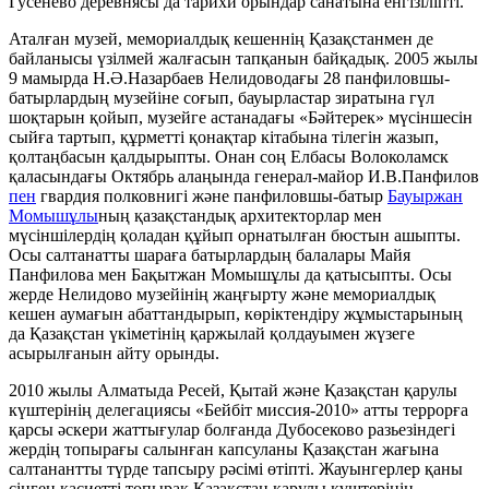
Гусенево деревнясы да тарихи орындар санатына енгізіліпті.
Аталған музей, мемориалдық кешеннің Қазақстанмен де
байланысы үзілмей жалғасын тапқанын байқадық. 2005 жылы
9 мамырда Н.Ә.Назарбаев Нелидоводағы 28 панфиловшы-
батырлардың музейіне соғып, бауырластар зиратына гүл
шоқтарын қойып, музейге астанадағы «Бәйтерек» мүсіншесін
сыйға тартып, құрметті қонақтар кітабына тілегін жазып,
қолтаңбасын қалдырыпты. Онан соң Елбасы Волоколамск
қаласындағы Октябрь алаңында генерал-майор И.В.Панфилов
пен
гвардия полковнигі және панфиловшы-батыр
Бауыржан
Момышұлы
ның қазақстандық архитекторлар мен
мүсіншілердің қоладан құйып орнатылған бюстын ашыпты.
Осы салтанатты шараға батырлардың балалары Майя
Панфилова мен Бақытжан Момышұлы да қатысыпты. Осы
жерде Нелидово музейінің жаңғырту және мемориалдық
кешен аумағын абаттандырып, көріктендіру жұмыстарының
да Қазақстан үкіметінің қаржылай қолдауымен жүзеге
асырылғанын айту орынды.
2010 жылы Алматыда Ресей, Қытай және Қазақстан қарулы
күштерінің делегациясы «Бейбіт миссия-2010» атты террорға
қарсы әскери жаттығулар болғанда Дубосеково разьезіндегі
жердің топырағы салынған капсуланы Қазақстан жағына
салтанантты түрде тапсыру рәсімі өтіпті. Жауынгерлер қаны
сіңген қасиетті топырақ Қазақстан қарулы күштерінің