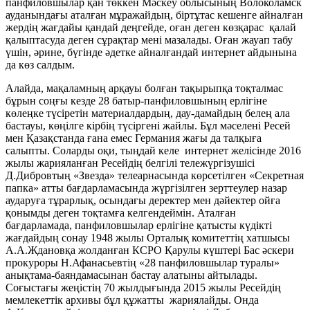
панфиловшылар қан төккен Мәскеу облысының Волоколамск
ауданындағы аталған мұражайдың, біртұтас кешенге айналған
жердің жағдайы қандай деңгейде, оған деген көзқарас қалай
қалыптасуда деген сұрақтар мені мазалады. Оған жауап табу
үшін, әрине, бүгінде әдетке айналғандай интернет айдынына
да көз салдым.
Алайда, мақаламның арқауы болған тақырыпқа тоқталмас
бұрын соңғы кезде 28 батыр-панфиловшының ерлігіне
көлеңке түсіретін материалдардың, дау-дамайдың белең ала
бастауы, көңілге кірбің түсіргені жайлы. Бұл мәселені Ресей
мен Қазақстанда ғана емес Германия жағы да талқыға
салыпты. Соларды оқи, тыңдай келе интернет желісінде 2016
жылы жарияланған Ресейдің белгілі тележүргізушісі
Д.Дибровтың «Звезда» телеарнасында көрсетілген «Секретная
папка» атты бағдарламасында жүргізілген зерттеулер назар
аударуға тұрарлық, осындағы деректер мен дәйектер ойға
қонымды деген тоқтамға келгендеймін. Аталған
бағдарламада, панфиловшылар ерлігіне қатысты күдікті
жағдайдың сонау 1948 жылы Орталық комитеттің хатшысы
А.А.Ждановқа жолданған КСРО Қарулы күштері Бас әскери
прокуроры Н.Афанасьевтің «28 панфиловшылар туралы»
анықтама-баяндамасынан бастау алатыны айтылады.
Соғыстағы жеңістің 70 жылдығында 2015 жылы Ресейдің
мемлекеттік архивы бұл құжатты жариялайды. Онда