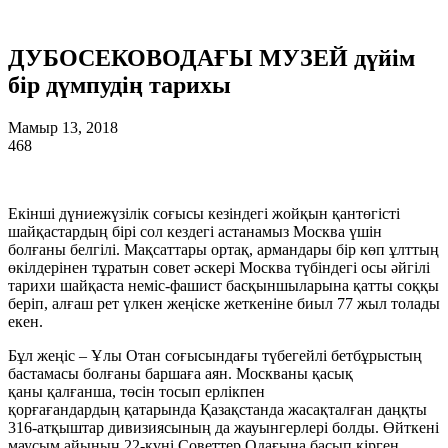
ДУБОСЕКОВОДАҒЫ МУЗЕЙ дүйім
бір дүмпудің тарихы
Мамыр 13, 2018
468
Екінші дүниежүзілік соғысы кезіндегі жойқын қантөгісті
шайқастардың бірі сол кездегі астанамыз Москва үшін
болғаны белгілі. Мақсаттары ортақ, армандары бір көп ұлттың
өкілдерінен тұратын совет әскері Москва түбіндегі осы әйгілі
тарихи шайқаста неміс-фашист басқыншыларына қатты соққы
беріп, алғаш рет үлкен жеңіске жеткеніне биыл 77 жыл толады
екен.
Бұл жеңіс – Ұлы Отан соғысындағы түбегейлі бетбұрыстың
бастамасы болғаны баршаға аян. Москваны қасық
қаны қалғанша, төсін тосып ерлікпен
қорғағандардың қатарында Қазақстанда жасақталған даңқты
316-атқыштар дивизиясының да жауынгерлері болды. Өйткені
маусым айының 22-күні Советтер Одағына басып кірген