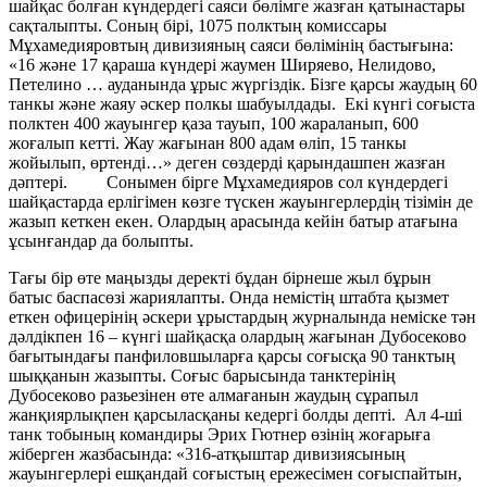
шайқас болған күндердегі саяси бөлімге жазған қатынастары
сақталыпты. Соның бірі, 1075 полктың комиссары
Мұхамедияровтың дивизияның саяси бөлімінің бастығына:
«16 және 17 қараша күндері жаумен Ширяево, Нелидово,
Петелино … ауданында ұрыс жүргіздік. Бізге қарсы жаудың 60
танкы және жаяу әскер полкы шабуылдады. Екі күнгі соғыста
полктен 400 жауынгер қаза тауып, 100 жараланып, 600
жоғалып кетті. Жау жағынан 800 адам өліп, 15 танкы
жойылып, өртенді…» деген сөздерді қарындашпен жазған
дәптері. Сонымен бірге Мұхамедияров сол күндердегі
шайқастарда ерлігімен көзге түскен жауынгерлердің тізімін де
жазып кеткен екен. Олардың арасында кейін батыр атағына
ұсынғандар да болыпты.
Тағы бір өте маңызды деректі бұдан бірнеше жыл бұрын
батыс баспасөзі жариялапты. Онда немістің штабта қызмет
еткен офицерінің әскери ұрыстардың журналында неміске тән
дәлдікпен 16 – күнгі шайқасқа олардың жағынан Дубосеково
бағытындағы панфиловшыларға қарсы соғысқа 90 танктың
шыққанын жазыпты. Соғыс барысында танктерінің
Дубосеково разьезінен өте алмағанын жаудың сұрапыл
жанқиярлықпен қарсыласқаны кедергі болды депті. Ал 4-ші
танк тобының командиры Эрих Гютнер өзінің жоғарыға
жіберген жазбасында: «316-атқыштар дивизиясының
жауынгерлері ешқандай соғыстың ережесімен соғыспайтын,