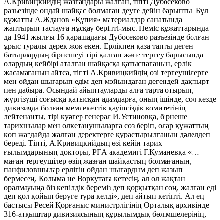
А.Кривицкийдің жазғандары жалған, тіпті Дубосеково
разьезінде ондай шайқас болмаған деуге дейін барыпты. Бұл
құжатты А.Жданов «Құпия» материалдар санатында
жаптырып тастауға нұсқау беріпті-мыс. Неміс құжаттарында
да 1941 жылғы 16 қарашадағы Дубосеково разъезінде болған
ұрыс туралы дерек жоқ екен. Ерлікпен қаза тапты деген
батырлардың бірнешеуі тірі қалған және тергеу барысында
олардың кейбірі аталған шайқасқа қатыспағанын, ерлік
жасамағанын айтса, тіпті А.Кривицкийдің өзі тергеушілерге
мен ойдан шығарып едім деп мойындаған дегендей дақпырт
пен дабыра. Осындай айыптауларды алға тарта отырып,
жүргізуші соғысқа қатысқан адамдарға, оның ішінде, сол кезде
дивизияда болған мемлекеттік қауіпсіздік комитетінің
лейтенанты, тірі куәгер генерал И.Устиновқа, бірнеше
тарихшылар мен өлкетанушыларға сөз беріп, олар құжаттың
көп жағдайда жалған деректерге құрастырылғанын дәлелдеп
береді. Тіпті, А.Кривицкийдың өзі кейін тарих
ғылымдарының докторы, РҒА академигі Г.Куманевқа «…
маған тергеушілер өзің жазған шайқастың болмағанын,
панфиловшылар ерлігін ойдан шығардым деп жазып
бермесең, Колыма не Воркутаға кетесің, ал ол жақтан
оралмауыңа біз кепілдік береміз деп қорқытқан соң, жалған еді
деп қол қойып беруге тура келді», деп айтып кетіпті. Ал ең
бастысы Ресей Қорғаныс министрлігінің Орталық архивінде
316-атқыштар дивизиясының құрылымдық бөлімшелерінің,