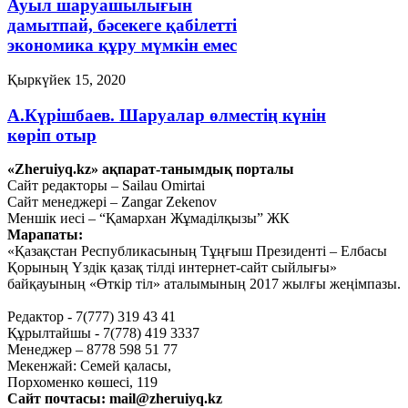
Ауыл шаруашылығын
дамытпай, бәсекеге қабілетті
экономика құру мүмкін емес
Қыркүйек 15, 2020
А.Күрішбаев. Шаруалар өлместің күнін
көріп отыр
«Zheruiyq.kz» ақпарат-танымдық порталы
Қыркүйек 14, 2020
Сайт редакторы – Sailau Omirtai
Сайт менеджері – Zangar Zekenov
Қысқасы, «полный хаос»!
Меншік иесі – “Қамархан Жұмаділқызы” ЖК
Марапаты:
Қыркүйек 10, 2020
«Қазақстан Республикасының Тұңғыш Президенті – Елбасы
Тағы оқу
Қорының Үздік қазақ тілді интернет-сайт сыйлығы»
байқауының «Өткір тіл» аталымының 2017 жылғы жеңімпазы.
Редактор - 7(777) 319 43 41
Құрылтайшы - 7(778) 419 3337
Менеджер – 8778 598 51 77
Мекенжай: Семей қаласы,
Порхоменко көшесі, 119
Сайт почтасы:
mail@zheruiyq.kz