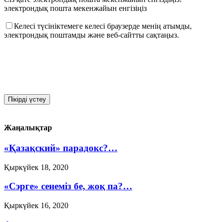
электрондық пошта мекенжайын енгізіңіз
Келесі түсініктемеге келесі браузерде менің атымды,
электрондық поштамды және веб-сайтты сақтаңыз.
Жаңалықтар
«Қазақский» парадокс?…
Қыркүйек 18, 2020
«Сэрге» сенеміз бе, жоқ па?…
Қыркүйек 16, 2020