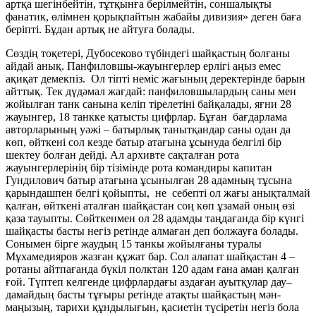
артқа шегінбейтін, тұтқынға берілмейтін, соншалықты
фанатик, өлімнен қорықпайтын жабайы дивизия» деген баға
беріпті. Бұдан артық не айтуға болады.
Сөздің тоқетері, Дубосеково түбіндегі шайқастың болғаны
айдай анық. Панфиловшы-жауынгерлер ерлігі аңыз емес
ақиқат демекпіз. Ол тіпті неміс жағының деректерінде барын
айттық. Тек дүдәмал жағдай: панфиловшылардың саны мен
жойылған танк санына келіп тірелетіні байқалады, яғни 28
жауынгер, 18 танкке қатысты цифрлар. Бұған бағдарлама
авторларының уәжі – батырлық танытқандар саны одан да
көп, өйткені сол кезде батыр атағына ұсынуда белгілі бір
шектеу болған дейді. Ал архивте сақталған рота
жауынгерлерінің бір тізімінде рота командиры капитан
Гундилович батыр атағына ұсынылған 28 адамның тұсына
қарындашпен белгі қойыпты, не себепті ол жағы анықталмай
қалған, өйткені аталған шайқастан соң көп ұзамай оның өзі
қаза тауыпты. Сөйткенмен ол 28 адамды таңдағанда бір күнгі
шайқасты басты негіз ретінде алмаған деп болжауға болады.
Сонымен бірге жаудың 15 танкы жойылғаны туралы
Мұхамедияров жазған құжат бар. Сол алапат шайқастан 4 –
ротаны айтпағанда бүкіл полктан 120 адам ғана аман қалған
ғой. Түптеп келгенде цифрлардағы аздаған ауытқулар дау–
дамайдың басты тұғыры ретінде атақты шайқастың мән-
маңызың, тарихи құндылығын, қасиетін түсіретін негіз бола