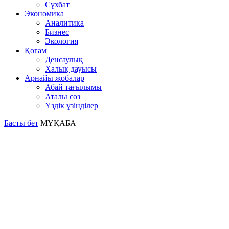
Сұхбат
Экономика
Аналитика
Бизнес
Экология
Қоғам
Денсаулық
Халық дауысы
Арнайы жобалар
Абай тағылымы
Аталы сөз
Үздік үзінділер
Басты бет
МҰҚАБА