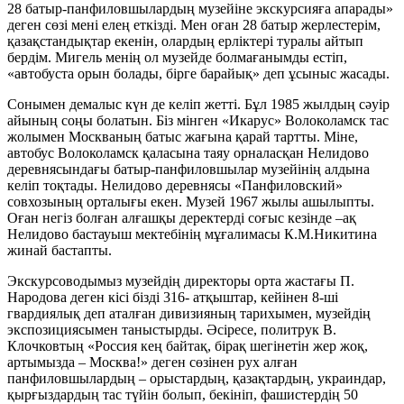
28 батыр-панфиловшылардың музейіне экскурсияға апарады»
деген сөзі мені елең еткізді. Мен оған 28 батыр жерлестерім,
қазақстандықтар екенін, олардың ерліктері туралы айтып
бердім. Мигель менің ол музейде болмағанымды естіп,
«автобуста орын болады, бірге барайық» деп ұсыныс жасады.
Сонымен демалыс күн де келіп жетті. Бұл 1985 жылдың сәуір
айының соңы болатын. Біз мінген «Икарус» Волоколамск тас
жолымен Москваның батыс жағына қарай тартты. Міне,
автобус Волоколамск қаласына таяу орналасқан Нелидово
деревнясындағы батыр-панфиловшылар музейінің алдына
келіп тоқтады. Нелидово деревнясы «Панфиловский»
совхозының орталығы екен. Музей 1967 жылы ашылыпты.
Оған негіз болған алғашқы деректерді соғыс кезінде –ақ
Нелидово бастауыш мектебінің мұғалимасы К.М.Никитина
жинай бастапты.
Экскурсоводымыз музейдің директоры орта жастағы П.
Народова деген кісі бізді 316- атқыштар, кейінен 8-ші
гвардиялық деп аталған дивизияның тарихымен, музейдің
экспозициясымен таныстырды. Әсіресе, политрук В.
Клочковтың «Россия кең байтақ, бірақ шегінетін жер жоқ,
артымызда – Москва!» деген сөзінен рух алған
панфиловшылардың – орыстардың, қазақтардың, украиндар,
қырғыздардың тас түйін болып, бекініп, фашистердің 50