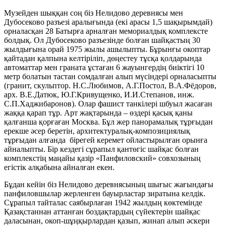
Музейден шыққан соң біз Нелидово деревнясы мен
Дубосеково разъезі аралығында (екі арасы 1,5 шақырымдай)
орналасқан 28 Батырға арналған мемориалдық комплексте
болдық. Ол Дубосеково разъезінде болған шайқастың 30
жылдығына орай 1975 жылы ашылыпты. Бұрынғы окоптар
қайтадан қалпына келтіріліп, дөңестеу тұсқа қолдарында
автоматтар мен граната ұстаған 6 жауынгердің биіктігі 10
метр болатын тастан сомдалған алып мүсіндері орналасыпты
(гранит, скульптор. Н.С.Любимов, А.Г.Постол, В.А.Фёдоров,
арх. В.Е.Датюк, Ю.Г.Кривущенко, И.И.Степанов, инж.
С.П.Хаджибаронов). Олар фашист танкілері шбуыл жасаған
жаққа қарап тұр. Арт жақтарында – өздері қасық қаны
қалғанша қорғаған Москва. Бұл жер панорамалық тұрғыдан
ерекше әсер беретін, архитектуралық-композициялық
тұрғыдан алғанда бірегей керемет ойластырылған орынға
айналыпты. Бір кездегі сұрапыл қантөгіс шайқас болған
комплекстің маңайы қазір «Панфиловский» совхозының
егістік алқабына айналған екен.
Бұдан кейін біз Нелидово деревнясының шығыс жағындағы
панфиловшылар жерленген бауырластар зиратына келдік.
Сұрапыл тайталас саябырлаған 1942 жылдың көктемінде
Қазақстаннан аттанған боздақтардың сүйектерін шайқас
даласынан, окоп-шұңқырлардан қазып, жинап алып әскери