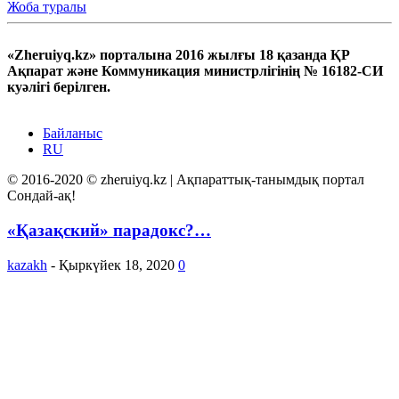
Жоба туралы
«Zheruiyq.kz» порталына 2016 жылғы 18 қазанда ҚР
Ақпарат және Коммуникация министрлігінің № 16182-СИ
куәлігі берілген.
Байланыс
RU
© 2016-2020 © zheruiyq.kz | Ақпараттық-танымдық портал
Сондай-ақ!
«Қазақский» парадокс?…
kazakh
-
Қыркүйек 18, 2020
0