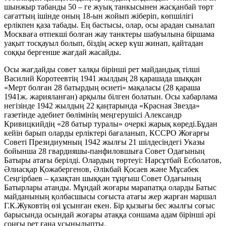
шынжыр табанды 50 – ге жуық танкысынен жасқанбай төрт
сағаттың ішінде оның 18-ын жойып жіберіп, көпшілігі
ерлікпен қаза табады. Ең бастысы, олар, осы арадан сыналап
Москваға өтпекші болған жау танктеры шабуылына біршама
уақыт тосқауыл болып, біздің әскер күш жинап, қайтадан
соққы бергенше жағдай жасайды.
Осы жағдайды совет халқы бірінші рет майдандық тілші
Василий Коротеевтің 1941 жылдың 28 қарашада шыққан
«Мерт болған 28 батырдың өсиеті» мақаласы (28 қараша
1941ж. жарияланған) арқылы білген болатын. Осы хабарлама
негізінде 1942 жылдың 22 қаңтарында «Красная Звезда»
газетінде әдебиет бөлімінің меңгерушісі Александр
Кривицкийдің «28 батыр туралы» очеркі жарық көреді.Бұдан
кейін барып оларды ерліктері бағаланып, КССРО Жоғарғы
Советі Президиумның 1942 жылғы 21 шілдесіндегі Указы
бойынша 28 гвардияшы-панфиловшыға Совет Одағының
Батыры атағы берілді. Олардың төртеуі: Нарсұтбай Есболатов,
Әлиасқар Қожабергенов, Әлікбай Қосаев және Мұсабек
Сеңгірбаев – қазақтан шыққан тұңғыш Совет Одағының
Батырлары атанды. Мұндай жоғары марапатқа оларды Батыс
майданының қолбасшысы соғыста атағы жер жарған маршал
Г.К.Жуковтің өзі ұсынған екен. Бір қызығы бес жылғы соғыс
барысында осындай жоғары атаққа соншама адам бірінші әрі
соңғы рет ғана ұсынылыпты.