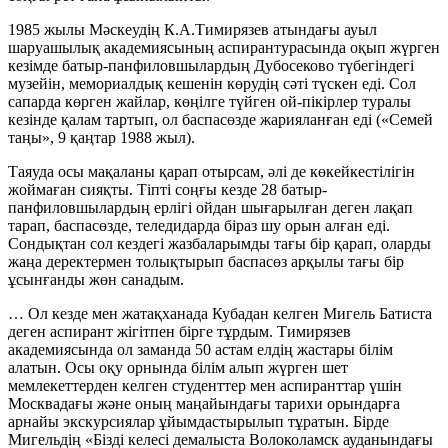
1985 жылы Мәскеудің К.А.Тимирязев атындағы ауыл
шаруашылық академиясының аспирантурасында оқып жүрген
кезімде батыр-панфиловшылардың Дубосеково түбегіндегі
музейін, мемориалдық кешенін көрудің сәті түскен еді. Сол
сапарда көрген жайлар, көңілге түйген ой-пікірлер туралы
кезінде қалам тартып, ол баспасөзде жарияланған еді («Семей
таңы», 9 қаңтар 1988 жыл).
Таяуда осы мақаланы қарап отырсам, әлі де көкейкестілігін
жоймаған сияқты. Тіпті соңғы кезде 28 батыр-
панфиловшылардың ерлігі ойдан шығарылған деген лақап
тарап, баспасөзде, теледидарда біраз шу орын алған еді.
Сондықтан сол кездегі жазбаларымды тағы бір қарап, оларды
жаңа деректермен толықтырып баспасөз арқылы тағы бір
ұсынғанды жөн санадым.
… Ол кезде мен жатақханада Кубадан келген Мигель Батиста
деген аспирант жігітпен бірге тұрдым. Тимирязев
академиясында ол заманда 50 астам елдің жастары білім
алатын. Осы оқу орнында білім алып жүрген шет
мемлекеттерден келген студенттер мен аспиранттар үшін
Москвадағы және оның маңайындағы тарихи орындарға
арнайы экскурсиялар ұйымдастырылып тұратын. Бірде
Мигельдің «Бізді келесі демалыста Волоколамск ауданындағы