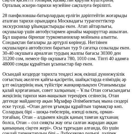
Орталық әскери-тарихи музейіне сақталуға беріліпті.
28 панфиловшы-батырлардың ерлігін дәріптейтін жоғарыды
аталған тарихи орындарға Москвадағы турагенттіктер
экскурсиялар ұйымдастырады екен. Атап айтарлығы,
оқушылар үшін автобустармен арнайы маршруттар ашылған.
Бұл шараны бірнеше туркомпаниялар мойнына алыпты.
Сондықтан бағалары да әртүрлі көрінеді. Негізінен
оқушыларға автобуспен баратын тур 9 сағатқа созылады екен.
30-40 оқушыға арналған турдың жалпы бағасы 30300 ден
31200 сом, немесе бір оқушыға 780, 1010 сом. Тіпті 40 адамға
48000 сомды құрайтын ұсыныстар бар екен.
Осындай кездерде тарихта теңдесі жоқ екінші дүниежүзілік
соғыстың әкелген қайғы-қасіретін, шайқастарда еліміздің әр
ұлт өкілдерінің иық түйістіре жанқиярлықпен Отанымызды
қалай қорғағанын, совет халқының – Ұлы Отан соғысындағы
жеңісінің тарихи мән-маңызын тереңірек сезінесің. Отан
дегенде майдангер ақын Мұзафар Әлімбаевтың мына сөздері
еске түседі. «Отан деген ұғымды құрайтын тармақтар көп.
Солардың бірі – шоқы-төбелерің, өзенді өлкең, орман-
тоғайың. Отан – алдымен кіндік қаның тамған құтханаң
болса, Отан – сол сияқты жау оғы салған жарадан аққан
қаныңның сіңген жері». Осы тұрғыдан алғанда, біз үшін
сондай тармақтардың бірі – Дубосеково разъезі, дәлірек