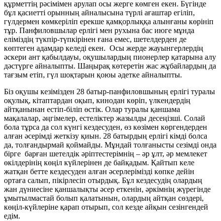
құрметтің рәсімімен арулап осы жерге көмген екен. Бүгінде
бұл қасиетті орынның айналысына түрлі ағаштар егіліп,
гүлдермен көмкеріліп ерекше қамқорлыққа алынғаны көрініп
тұр. Панфиловшылар ерлігі мен рухына бас июге мұнда
еліміздің түкпір-түпкірінен ғана емес, шетелдерден де
көптеген адамдар келеді екен. Осы жерде жауынгерлердің
әскери ант қабылдауы, оқушылардың пионерлер қатарына алу
дәстүрге айналыпты. Шаңырақ көтеретін жас жұбайлардың да
тағзым етіп, гүл шоқтарын қоюы әдетке айналыпты.
Біз оқушы кезімізден 28 батыр-панфиловшының ерлігі туралы
оқулық, кітаптардан оқып, кинодан көріп, үлкендердің
айтқанынан естіп-біліп өстік. Олар туралы қаншама
мақалалар, әңгімелер, естеліктер жазылды десеңізші. Солай
бола тұрса да сол күнгі кездесуден, өз көзімен көргендерден
алған әсерімді жеткізу қиын. 28 батырдың ерлігі кімді болса
да, толғандырмай қоймайды. Мұндай толғанысты сезімді онда
бірге барған шетелдік әріптестерімнің – әр ұлт, әр мемлекет
өкілдерінің көңіл күйлерінен де байқадым. Қайтып келе
жатқан бетте кездесуден алған әсерлерімізді көпке дейін
ортаға салып, пікірлесіп отырдық. Бұл кездесудің олардың
жан дүниесіне қаншалықты әсер еткенін, әркімнің жүрегінде
ұмытылмастай болып қалатынын, олардың айтқан сөздері,
көңіл-күйлеріне қарап отырып, сол кезде айқын сезінгендей
едім.