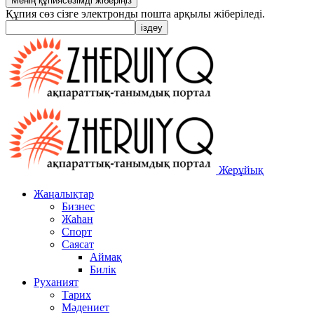
Құпия сөз сізге электронды пошта арқылы жіберіледі.
Жерұйық
Жаңалықтар
Бизнес
Жаһан
Спорт
Саясат
Аймақ
Билік
Руханият
Тарих
Мәдениет