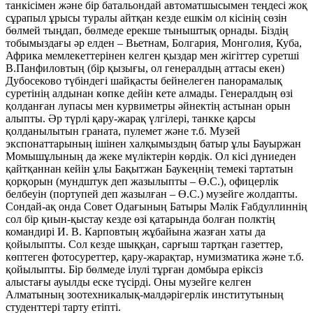
танкісімен және бір батальондай автоматшысымен теңдесі жоқ
сұрапыл ұрысы туралы айтқан кезде ешкім ол кісінің сөзін
бөлмей тыңдап, бөлмеде ерекше тыныштық орнады. Біздің
тобымыздағы әр елден – Вьетнам, Болгария, Монголия, Куба,
Африка мемлекеттерінен келген қыздар мен жігіттер суретші
В.Панфиловтың (бір қызығы, ол генералдың аттасы екен)
Дубосеково түбіндегі шайқасты бейнелеген панорамалық
суретінің алдынан көпке дейін кете алмады. Генералдың өзі
қолданған лупасы мен курвиметры әйнектің астынан орын
алыпты. Әр түрлі қару-жарақ үлгілері, танкке қарсы
қолданылытын граната, пулемет және т.б. Музей
экспонаттарының ішінен халқымыздың батыр ұлы Бауыржан
Момышұлының да жеке мүліктерін көрдік. Ол кісі дүниеден
қайтқаннан кейін ұлы Бақытжан Баукеңнің темекі тартатын
қорқорын (мундштук деп жазылыпты – Ө.С.), офицерлік
белбеуін (портупей деп жазылған – Ө.С.) музейге жолдапты.
Сондай-ақ онда Совет Одағының Батыры Мәлік Ғабдуллиннің
сол бір қиын-қыстау кезде өзі қатарында болған полктің
командирі И. В. Карповтың жұбайына жазған хаты да
қойылыпты. Сол кезде шыққан, сарғыш тартқан газеттер,
көптеген фотосуреттер, қару-жарақтар, нумизматика және т.б.
қойылыпты. Бір бөлмеде ілулі тұрған домбыра еріксіз
алыстағы ауылды еске түсірді. Оны музейге келген
Алматының зоотехникалық-малдәрігерлік институтының
студенттері тарту етіпті.