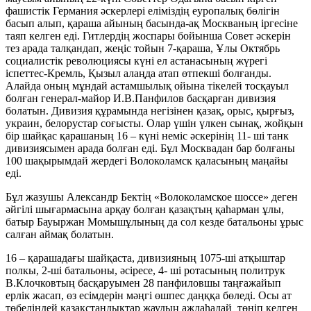
фашистік Германия әскерлері еліміздің еуропалық бөлігін
басып алып, қараша айының басында-ақ Москваның іргесіне
таяп келген еді. Гитлердің жоспары бойынша Совет әскерін
тез арада талқандап, жеңіс тойын 7-қараша, Ұлы Октябрь
социалистік революциясы күні ел астанасының жүрегі
іспеттес-Кремль, Қызыл алаңда атап өтпекші болғанды.
Алайда оның мұндай астамшылық ойына тікелей тосқауыл
болған генерал-майор И.В.Панфилов басқарған дивизия
болатын. Дивизия құрамында негізінен қазақ, орыс, қырғыз,
украин, белорустар соғысты. Олар үшін үлкен сынақ, жойқын
бір шайқас қарашаның 16 – күні неміс әскерінің 11- ші танк
дивизиясымен арада болған еді. Бұл Москвадан бар болғаны
100 шақырымдай жердегі Волоколамск қаласының маңайы
еді.
Бұл жазушы Александр Бектің «Волоколамское шоссе» деген
әйгілі шығармасына арқау болған қазақтың қаhарман ұлы,
батыр Бауыржан Момышұлының да сол кезде батальоны ұрыс
салған аймақ болатын.
16 – қарашадағы шайқаста, дивизияның 1075-ші атқыштар
полкы, 2-ші батальоны, әсіресе, 4- ші ротасының политрук
В.Клочковтың басқаруымен 28 панфиловшы таңғажайып
ерлік жасап, өз есімдерін мәңгі өшпес даңққа бөледі. Осы ат
төбеліндей қазақстандықтар жаудың аждаhадай төніп келген