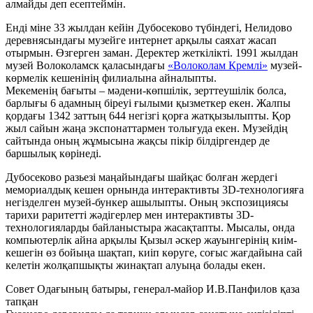
алмайды деп есептеймін.
Енді міне 33 жылдан кейін Дубосеково түбіндегі, Нелидово
деревнясындағы музейге интернет арқылы саяхат жасап
отырмын. Өзгерген заман. Деректер жеткілікті. 1991 жылдан
музей Волоколамск қаласындағы
«Волоколам Кремлі»
музей-
көрмелік кешенінің филиалына айналыпты.
Мекеменің бағыты – мәдени-көпшілік, зерттеушілік болса,
барлығы 6 адамның біреуі ғылыми қызметкер екен. Жалпы
қордағы 1342 заттың 644 негізгі қорға жатқызылыпты. Қор
жыл сайын жаңа экспонаттармен толығуда екен. Музейдің
сайтында оның жұмысына жақсы пікір білдіргендер де
баршылық көрінеді.
Дубосеково разьезі маңайындағы шайқас болған жердегі
мемориалдық кешен орнында интерактивты 3D-технологияға
негізделген музей-бункер ашылыпты. Оның экспозициясы
тарихи раритетті жәдігерлер мен интерактивты 3D-
технологияларды байланыстыра жасақтапты. Мысалы, онда
компьютерлік айна арқылы Қызыл әскер жауынгерінің киім-
кешегін өз бойыңа шақтап, киіп көруге, соғыс жағдайына сай
келетін жолқапшықты жинақтап алуыңа болады екен.
Совет Одағының батыры, генерал-майор И.В.Панфилов қаза
тапқан