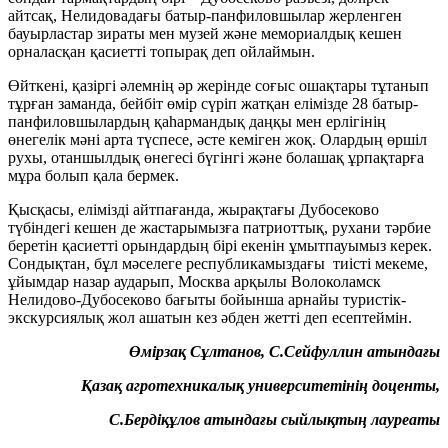
айтсақ, Нелидовадағы батыр-панфиловшылар жерленген
бауырластар зираты мен музей және мемориалдық кешен
орналасқан қасиетті топырақ деп ойлаймын.
Өйткені, қазіргі әлемнің әр жерінде соғыс ошақтары тұтанып
тұрған заманда, бейбіт өмір сүріп жатқан елімізде 28 батыр-
панфиловшылардың қаһармандық даңқы мен ерлігінің
өнегелік мәні арта түспесе, әсте кеміген жоқ. Олардың өршіл
рухы, отаншылдық өнегесі бүгінгі және болашақ ұрпақтарға
мұра болып қала бермек.
Қысқасы, елімізді айтпағанда, жырақтағы Дубосеково
түбіндегі кешен де жастарымызға патриоттық, рухани тәрбие
беретін қасиетті орындардың бірі екенін ұмытпауымыз керек.
Сондықтан, бұл мәселеге республикамыздағы тиісті мекеме,
ұйымдар назар аударып, Москва арқылы Волоколамск
Нелидово-Дубосеково бағыты бойынша арнайы туристік-
экскурсиялық жол ашатын кез әбден жетті деп есептеймін.
Өмірзақ Сұлтанов,
С.Сейфуллин атындағы
Қазақ агротехникалық университетінің доценты,
С.Бердіқұлов атындағы сыйлықтың лауреаты