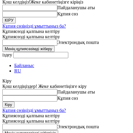
Қош келдіңіз!
Жеке кабинетіңізге кіріңіз
Пайдаланушы аты
Құпия сөз
Құпия сөзіңізді ұмыттыңыз ба?
Құпиясөзді қалпына келтіру
Құпиясөзді қалпына келтіру
Электрондық пошта
іздеу
Байланыс
RU
Кіру
Қош келдіңіздер! Жеке кабинетіңізге кіру
Пайдаланушы аты
Құпия сөз
Құпия сөзіңізді ұмыттыңыз ба?
Құпиясөзді қалпына келтіру
Құпиясөзді қалпына келтіру
Электрондық пошта