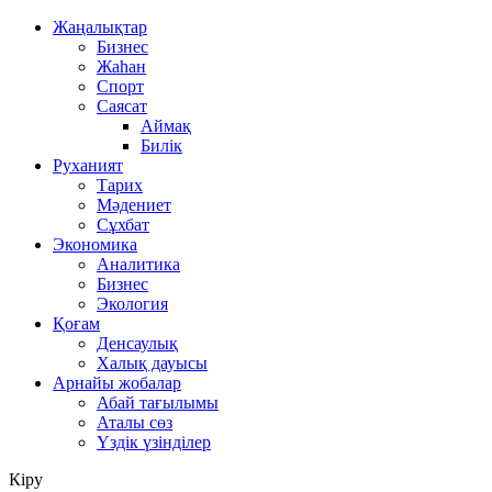
Жаңалықтар
Бизнес
Жаһан
Спорт
Саясат
Аймақ
Билік
Руханият
Тарих
Мәдениет
Сұхбат
Экономика
Аналитика
Бизнес
Экология
Қоғам
Денсаулық
Халық дауысы
Арнайы жобалар
Абай тағылымы
Аталы сөз
Үздік үзінділер
Кіру