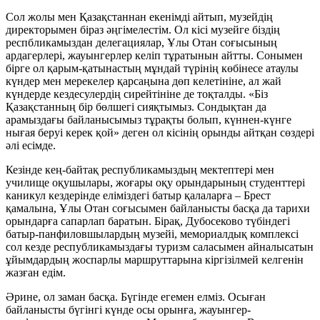
Сол жолы мен Қазақстаннан екенімді айтып, музейдің
директорымен біраз әңгімелестім. Ол кісі музейге біздің
респбликамыздан делегациялар, Ұлы Отан соғысының
ардагерлері, жауынгерлер келіп тұратынын айтты. Сонымен
бірге ол қарым-қатынастың мұндай түрінің көбінесе атаулы
күндер мен мерекелер қарсаңына дөп келетініне, ал жай
күндерде кездесулердің сирейтініне де тоқталды. «Біз
Қазақстанның бір бөлшегі сияқтымыз. Сондықтан да
арамыздағы байланысымыз тұрақты болып, күннен-күнге
нығая беруі керек қой» деген ол кісінің орынды айтқан сөздері
әлі есімде.
Кезінде кең-байтақ республикамыздың мектептері мен
училище оқушылары, жоғары оқу орындарының студенттері
каникул кездерінде еліміздегі батыр қалаларға – Брест
қамалына, Ұлы Отан соғысымен байланысты басқа да тарихи
орындарға сапарлап баратын. Бірақ, Дубосеково түбіндегі
батыр-панфиловшылардың музейі, мемориалдық комплексі
сол кезде республикамыздағы туризм саласымен айналысатын
ұйымдардың жоспарлы маршруттарына кіргізілмей келгенін
жазған едім.
Әрине, ол заман басқа. Бүгінде егемен елміз. Осыған
байланысты бүгінгі күнде осы орынға, жауынгер-