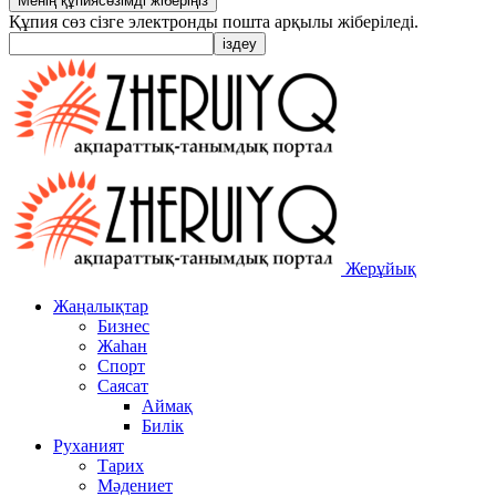
Құпия сөз сізге электронды пошта арқылы жіберіледі.
Жерұйық
Жаңалықтар
Бизнес
Жаһан
Спорт
Саясат
Аймақ
Билік
Руханият
Тарих
Мәдениет