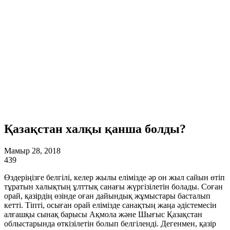
Қазақстан халқы қанша болды?
Мамыр 28, 2018
439
Өздеріңізге белгілі, келер жылы елімізде әр он жыл сайын өтіп
тұратын халықтың ұлттық санағы жүргізі­летін болады. Соған
орай, қазірдің өзінде оған дайындық жұ­мыс­тары басталып
кетті. Тіпті, осыған орай елі­мізде санақ­тың жа­ңа әдістемесін
алғаш­қы сынақ бары­сы Ақмола және Шы­ғыс Қазақ­стан
облыс­­тарында өткізілетін болып бел­гіленді. Дегенмен, қазір