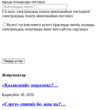
мұнда атыңызды енгізіңіз
Сіз қате электрондық пошта мекенжайын енгіздіңіз!
электрондық пошта мекенжайын енгізіңіз
Келесі түсініктемеге келесі браузерде менің атымды,
электрондық поштамды және веб-сайтты сақтаңыз.
Жаңалықтар
«Қазақский» парадокс?…
Қыркүйек 18, 2020
«Сэрге» сенеміз бе, жоқ па?…