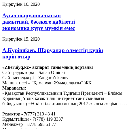
Қыркүйек 16, 2020
Ауыл шаруашылығын
дамытпай, бәсекеге қабілетті
экономика құру мүмкін емес
Қыркүйек 15, 2020
А.Күрішбаев. Шаруалар өлместің күнін
көріп отыр
«Zheruiyq.kz» ақпарат-танымдық порталы
Қыркүйек 14, 2020
Сайт редакторы – Sailau Omirtai
Сайт менеджері – Zangar Zekenov
Қысқасы, «полный хаос»!
Меншік иесі – “Қамархан Жұмаділқызы” ЖК
Марапаты:
Қыркүйек 10, 2020
«Қазақстан Республикасының Тұңғыш Президенті – Елбасы
Тағы оқу
Қорының Үздік қазақ тілді интернет-сайт сыйлығы»
байқауының «Өткір тіл» аталымының 2017 жылғы жеңімпазы.
Редактор - 7(777) 319 43 41
Құрылтайшы - 7(778) 419 3337
Менеджер – 8778 598 51 77