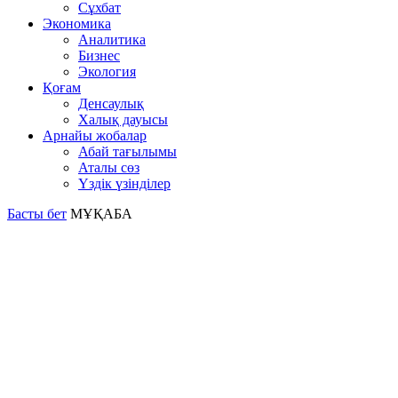
Сұхбат
Экономика
Аналитика
Бизнес
Экология
Қоғам
Денсаулық
Халық дауысы
Арнайы жобалар
Абай тағылымы
Аталы сөз
Үздік үзінділер
Басты бет
МҰҚАБА