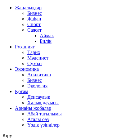
Жаңалықтар
Бизнес
Жаһан
Спорт
Саясат
Аймақ
Билік
Руханият
Тарих
Мәдениет
Сұхбат
Экономика
Аналитика
Бизнес
Экология
Қоғам
Денсаулық
Халық дауысы
Арнайы жобалар
Абай тағылымы
Аталы сөз
Үздік үзінділер
Кіру