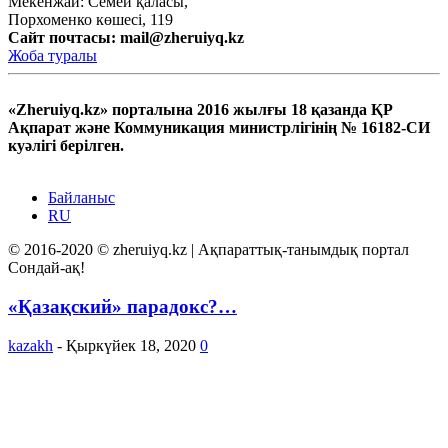
Мекенжай: Семей қаласы,
Порхоменко көшесі, 119
Сайт почтасы:
mail@zheruiyq.kz
Жоба туралы
«Zheruiyq.kz» порталына 2016 жылғы 18 қазанда ҚР
Ақпарат және Коммуникация министрлігінің № 16182-СИ
куәлігі берілген.
Байланыс
RU
© 2016-2020 © zheruiyq.kz | Ақпараттық-танымдық портал
Сондай-ақ!
«Қазақский» парадокс?…
kazakh
-
Қыркүйек 18, 2020
0