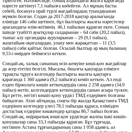
тіркелген. Нәтижесінде, соның ал­дын­­дағы жылға қарағанда
нәресте шетінеуі 7,1 пайыз­ға көбейген. Ал мұның басты
себебі, босануға орай түрлі жағдайлардың туын­дауынан
мүмкін болған. Содан да 2017-2018 қаңтар аралығында
елімізде 146 сәби шетінеп, бұл был­тырғы жылғы нәресте­лер
арасындағы өлім-жітімнің 46,1 пайызын құраған екен. Соның
ішінде туабітті ауытқулар салда­рынан – 64 сәби (20,2 пайыз),
ты­ныс алу орган­дары ауру­лары­нан – 29 (9,1 пайыз),
жазатайым оқиға­лардан, улану мен жара­қаттан – 11 (3,5
пайыз) сәби қайтыс болған. Осылай былтыр әр мың баланың
9,53-і өмірден беймезгіл кеткен.
Сондай-ақ, халық са­нының өсіп-кемуіне көші-қон жағдайлар
да әсер ететіні белгілі. Мысалы, биылғы қаңтарда елімізге
тұрақты тұруға келгендер былтырғы жылғы қаңтарға
қарағанда 1 360 адамға (9,2 пайызға) кеміп кеткен. Ал енді
елден біржолата көшіп кеткендердің саны 2 258 адамға (34,9
пайыз) жетіп, келгендерден кет­кендердің санын асыра түскен.
Бұл ретте, негізгі көшіп-қону үрдісі ТМД елдерімен болғаны
бай­қалған. Атап айтқанда, соңғы бір жылда Қазақ­станға ТМД
елдері­нен келгендер үлесі 78,1 пайызды құраса, елімізден
достастық елдеріне көш­кендер қатары 86,7 пайыз болған.
Сондай-ақ, өңір­аралық көші-қон үрдісінде жалпы ішкі көшіп-
қону­шылар саны 33,3 пайызды құраған. Бұл тұрғыда,
негізінен Астана тұрғын­дарының саны 1 058 адам­ға, ал