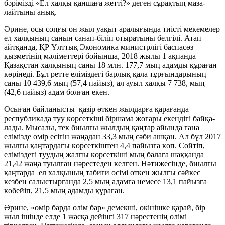
бәрімізді «Ел халқы қаншаға жетті?» деген сұрақ­тың маза­
лайтыны анық.
Әрине, осы соңғы он жыл уақыт аралығында тиісті мекемелер
ел халқының санын санап-біліп отыратыны белгілі. Атап
айтқанда, ҚР Ұлттық Экономика министрлігі баспасөз
қызметінің мәлі­меттері бойынша, 2018 жылы 1 ақпанда
Қазақстан халқының саны 18 млн. 177,7 мың адамды құраған
көрінеді. Бұл ретте еліміз­дегі барлық қала тұрғын­дарының
саны 10 439,6 мың (57,4 пайыз), ал ауыл халқы 7 738, мың
(42,6 пайыз) адам болған екен.
Осыған байланысты қазір өткен жылдарға қарағанда
республикада туу көрсеткіші біршама жоғары екендігі байқа­
лады. Мы­салы, тек биылғы жылдың қаңтар айында ғана
елімізде өмір есігін жаңадан 33,3 мың сәби ашқан. Ал бұл 2017
жылғы қаңтардағы көрсеткіштен 4,4 пайызға көп. Сөйтіп,
еліміздегі туудың жалпы көрсеткіші мың балаға шаққанда
21,42 жаңа туыл­ған нәрестеден келген. Нәтижесінде, биыл­ғы
қаңтарда ел халқының табиғи өсімі өткен жылғы сәйкес
кезбен салыс­тыр­ғанда 2,5 мың адамға не­месе 13,1 пайызға
көбейіп, 21,5 мың адамды құраған.
Әрине, «өмір барда өлім бар» демекші, өкініш­ке қарай, бір
жыл ішінде елде 1 жасқа дейінгі 317 нәрес­тенің өлімі