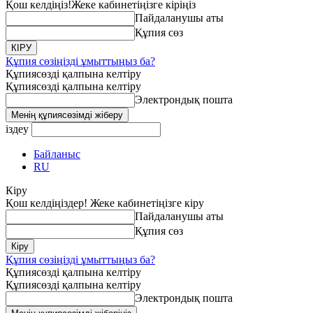
Қош келдіңіз!
Жеке кабинетіңізге кіріңіз
Пайдаланушы аты
Құпия сөз
Құпия сөзіңізді ұмыттыңыз ба?
Құпиясөзді қалпына келтіру
Құпиясөзді қалпына келтіру
Электрондық пошта
іздеу
Байланыс
RU
Кіру
Қош келдіңіздер! Жеке кабинетіңізге кіру
Пайдаланушы аты
Құпия сөз
Құпия сөзіңізді ұмыттыңыз ба?
Құпиясөзді қалпына келтіру
Құпиясөзді қалпына келтіру
Электрондық пошта