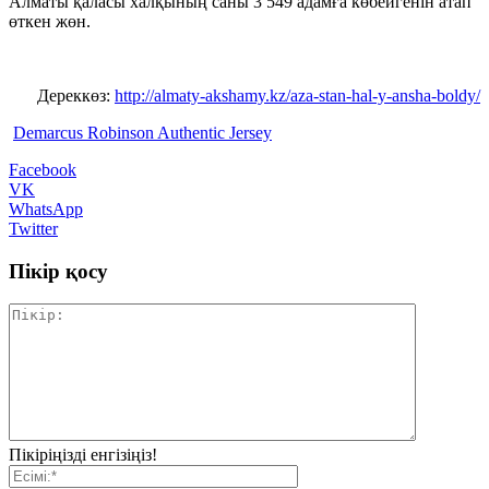
Алматы қаласы халқы­ның саны 3 549 адамға көбейгенін атап
өткен жөн.
Дереккөз:
http://almaty-akshamy.kz/aza-stan-hal-y-ansha-boldy/
Demarcus Robinson Authentic Jersey
Facebook
VK
WhatsApp
Twitter
Пікір қосу
Пікіріңізді енгізіңіз!