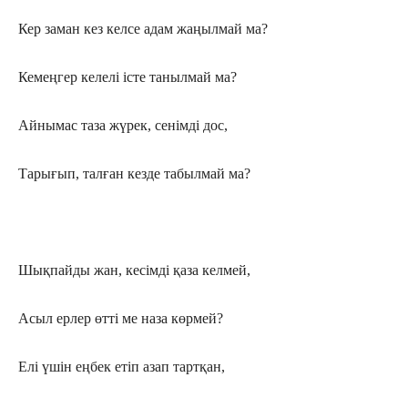
Кер заман кез келсе адам жаңылмай ма?
Кемеңгер келелі істе танылмай ма?
Айнымас таза жүрек, сенімді дос,
Тарығып, талған кезде табылмай ма?
Шықпайды жан, кесімді қаза келмей,
Асыл ерлер өтті ме наза көрмей?
Елі үшін еңбек етіп азап тартқан,