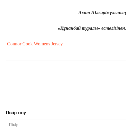
Ахат Шәкәрімұлының
«Құнанбай туралы» естелігінен.
Connor Cook Womens Jersey
Пікір қосу