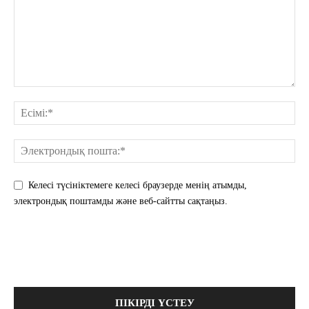
Келесі түсініктемеге келесі браузерде менің атымды,
электрондық поштамды және веб-сайтты сақтаңыз.