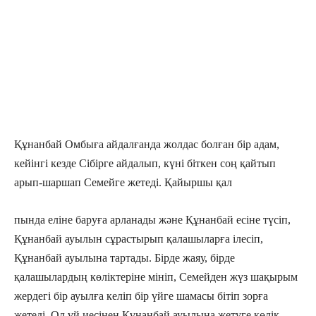
Құнанбай Омбыға айдалғанда жолдас болған бір адам,
кейінгі кезде Сібірге айдалып, күні біткен соң қайтып
арып-шаршап Семейге жетеді. Қайыршы қал
пында еліне баруға арланады және Құнанбай есіне түсіп,
Құнанбай ауылын сұрастырып қалашыларға ілесіп,
Құнанбай ауылына тартады. Бірде жаяу, бірде
қалашылардың көліктеріне мініп, Семейден жүз шақырым
жердегі бір ауылға келіп бір үйге шамасы бітіп зорға
жетеді. Ол үй иесінен Құнанбай ауылына жетуге көлік