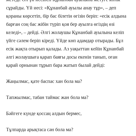
сұрайды. Үй иесі: «Құнанбай ауылы анау тұр», – деп
қораны көрсетіп, бір бас білетін өгізін беріп: «есік алдына
барған соң бас жібін түріп қоя бер ауылға өгіздің өзі
келеді», – дейді. Әлгі жолаушы Құнанбай ауылына келіп
үйге сәлем беріп кіреді. Үйде көп адамдар отырады. Бұл
есік жақта отырып қалады. Аз уақыттан кейін Құнанбай
әлгі жолаушыға қарап баяғы досы екенін танып, оған
қарай орнынан тұрып бара жатып былай дейді:
Жаңылмас, қате баспас хан бола ма?
Тапжылмас, табан таймас жан бола ма?
Бәйгеге күнде қоссаң алдын бермес,
Тұлпарда арықтаса сән бола ма?