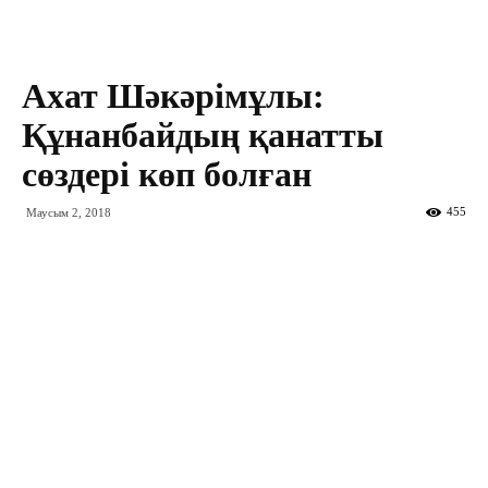
Ахат Шәкәрімұлы:
Құнанбайдың қанатты
сөздері көп болған
455
Маусым 2, 2018