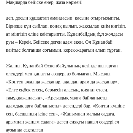
Мақшарда бейіске енер, жаза көрмей! –
деп, досын құшақтап амандасып, қасына отырғызыпты.
Бірнеше күн сыйлап, қонақ қылып, жақсылап киім кигізіп,
ат мінгізіп еліне қайтарыпты. Құнанбайдың бұл жолдасы
руы – Керей, Бейсеке деген адам екен. Ол Құнанбай
қайтыс болғанша соғымын, керек-жарағын алып тұрған.
Жалпы, Құнанбай Өскенбайұлының кезінде шығарған
өлеңдері мен қанатты сөздері аз болмаған. Мысалы,
«Көптен ажал да жасқанар, адалдан арам да жасқанар»,
«Елге еңбек етсең, бермесін аласың, қиянат етсең,
тамұққажанасың», «Арсыздық малға байланысты,
адамдық арға байланысты» дегендері бар. «Көптің күшіне
сен, басшының ісіне сен», «Жанымнан малым садаға,
арымнан жаным садаға» деген сияқты нақыл сөздері ел
аузында сақталған.