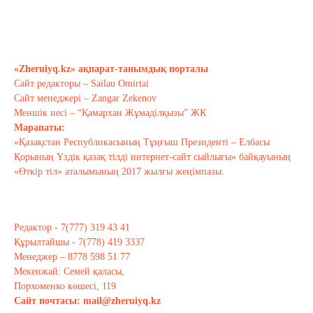
Қараша 22, 2020
Мамин шекараны мықтаймыз деді…
Қараша 20, 2020
«Zheruiyq.kz» ақпарат-танымдық порталы
Сайт редакторы – Sailau Omirtai
Сайт менеджері – Zangar Zekenov
Тағы оқу
Меншік иесі – “Қамархан Жұмаділқызы” ЖК
Марапаты:
«Қазақстан Республикасының Тұңғыш Президенті – Елбасы
Қорының Үздік қазақ тілді интернет-сайт сыйлығы» байқауының
«Өткір тіл» аталымының 2017 жылғы жеңімпазы.
Редактор - 7(777) 319 43 41
Құрылтайшы - 7(778) 419 3337
Менеджер – 8778 598 51 77
Мекенжай: Семей қаласы,
Порхоменко көшесі, 119
Сайт почтасы:
mail@zheruiyq.kz