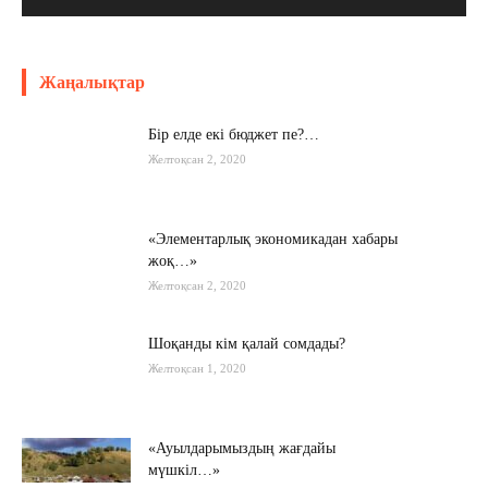
Жаңалықтар
Бір елде екі бюджет пе?…
Желтоқсан 2, 2020
«Элементарлық экономикадан хабары
жоқ…»
Желтоқсан 2, 2020
Шоқанды кім қалай сомдады?
Желтоқсан 1, 2020
«Ауылдарымыздың жағдайы
мүшкіл…»