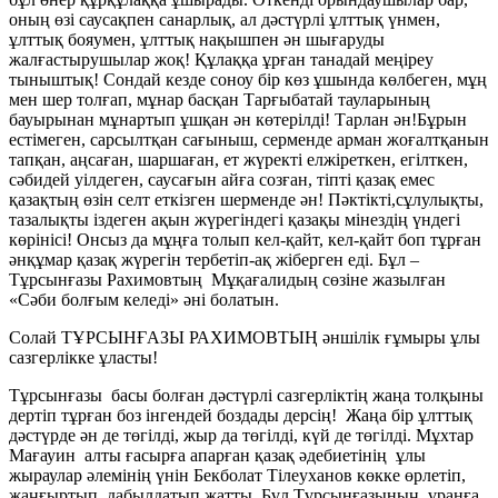
оның өзі саусақпен санарлық, ал дәстүрлі ұлттық үнмен,
ұлттық бояумен, ұлттық нақышпен ән шығаруды
жалғастырушылар жоқ! Құлаққа ұрған танадай меңіреу
тыныштық! Сондай кезде соноу бір көз ұшында көлбеген, мұң
мен шер толғап, мұнар басқан Тарғыбатай тауларының
бауырынан мұнартып ұшқан ән көтерілді! Тарлан ән!Бұрын
естімеген, сарсылтқан сағыныш, серменде арман жоғалтқанын
тапқан, аңсаған, шаршаған, ет жүректі елжіреткен, егілткен,
сәбидей уілдеген, саусағын айға созған, тіпті қазақ емес
қазақтың өзін селт еткізген шерменде ән! Пәктікті,сұлулықты,
тазалықты іздеген ақын жүрегіндегі қазақы мінездің үндегі
көрінісі! Онсыз да мұңға толып кел-қайт, кел-қайт боп тұрған
әнқұмар қазақ жүрегін тербетіп-ақ жіберген еді. Бұл –
Тұрсынғазы Рахимовтың Мұқағалидың сөзіне жазылған
«Сәби болғым келеді» әні болатын.
Солай ТҰРСЫНҒАЗЫ РАХИМОВТЫҢ әншілік ғұмыры ұлы
сазгерлікке ұласты!
Тұрсынғазы басы болған дәстүрлі сазгерліктің жаңа толқыны
дертіп тұрған боз інгендей боздады дерсің! Жаңа бір ұлттық
дәстүрде ән де төгілді, жыр да төгілді, күй де төгілді. Мұхтар
Мағауин алты ғасырға апарған қазақ әдебиетінің ұлы
жыраулар әлемінің үнін Бекболат Тілеуханов көкке өрлетіп,
жаңғыртып, дабылдатып жатты, Бұл Тұрсынғазының ұранға