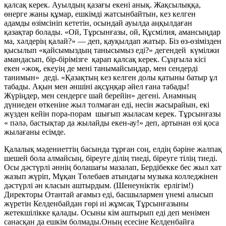
қалсақ керек. Ауылдың қазағы екені анық. Жақсылыққа,
өнерге жаны құмар, ешкімді жатсынбайтын, кез келген
адамды өзімсініп кететін, осындай ауылда аңқылдаған
қазақтар болады. «Ой, Тұрсынғазы, ой, Құсмілия, амансыңдар
ма, хәлдерің қалай?» — деп, қауқылдап жатыр. Біз өз-өзімізден
қысылып «қайсымыздың танысымыз еді?» дегендей күмілжи
амандасып, бір-бірімізге қарап қалсақ керек. Сұңғыла кісі
екен «жоқ, екеуің де мені танымайсыңдар, мен сендерді
танимын» деді. «Қазақтың кез келген долы қатыны батыр ұл
табады. Ақын мен әншіні ақсұңқар әйел ғана табады!
Жүріңдер, мен сендерге шай берейін» дегені. Анамның
дүниеден өткеніне жыл толмаған еді, несін жасырайын, екі
жүзден кейін пора-порам шығып жыласам керек. Тұрсынғазы
« пәлә, бастықтар да жылайды екен-ау!» деп, артынан өзі қоса
жылағаны есімде.
Қалалық мәдениеттің басында тұрған соң, елдің бәріне жалпақ
шешей бола алмайсың, біреуге ділің тиеді, біреуге тілің тиеді.
Осы дәстүрлі әннің болашағы мазалап, Бердібекке бес жыл хат
жазып жүріп, Мұқан Төлебаев атындағы музыка колледжінен
дәстүрлі ән класын аштырдым. (Шенеуніктік ерлігім!)
Директоры Отантай ағамыз еді, басшылармен үнемі алысып
жүретін Келденбайдан гөрі иі жұмсақ Тұрсынғазыны
жетекшілікке қалады. Осыны кім аштырып еді деп менімен
санасқан да ешкім болмады.Оның есесіне Келденбайға