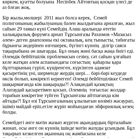
көркем, қуатты болуына Несіпбек Айтовтың қосқан үлесі де
аз блған жоқ.
Бір жылы,мөлшері 2011 жыл болса керек, Семей
полигонының жабылуының бәлен жылдығына арналған, жыл
сайын 29 тамыз күні Семейдің Алаш аралында өтетін
халықаралық форумға арнап Тұрсынғазы Рахимов «Мазасыз
әлем» деген диапозоны екі октавалық, кең тынысты, табиғаты
бұрынғы әндерінен өзгешерек, бүгінгі күннің ділгір саяси
тақырыбына ән шығарды. Бұл оның жөні басқа жаңа биігі еді.
Әлемдік бейбітшілік проблемасын сезіну, сәт сайын ұлғайып
келе жатқан әлем аспанындағы соғыстың қаһарлы қара
бұлттарының гүрілі, күңіренген, күрсінген адамзат
қасыретінің үні, шерменде жердің шері… бәрі-бәрі кеудеде
өксік болып, көкіректі кернеген! Әлемді бейбітшілікке Семей
шақырмағанда кім шақырады?! Алақандай қазақтың
Алатаудай қасыретімен қосып, Әлемнің тоғыспас жолдар
торабын көкірегіне түйген Тұрсынғазы айтпағанда кім
айтады?! Бұл өзі Тұрсынғазының ұлылығын көзіміз жасаурап,
ішіміз майдай еріп,егіле жүріп мойындаған эйфориялық кезең
болды.
Семейдегі әнге мәтін жазып жүрген ақындардың бірталайын
жинап, осы әнге он күннің ішінде мәтін жазуды ұсындым. Бұл
тақырып кезкелген ақынның оң жамбасына келе