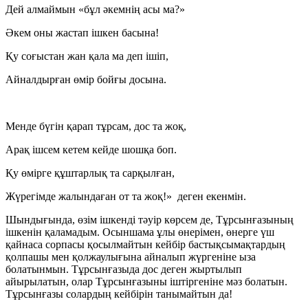
Дей алмаймын «бұл әкемнің асы ма?»
Әкем оны жастап ішкен басына!
Қу соғыстан жан қала ма деп ішіп,
Айналдырған өмір бойғы досына.
Менде бүгін қарап тұрсам, дос та жоқ,
Арақ ішсем кетем кейде шошқа боп.
Қу өмірге құштарлық та сарқылған,
Жүрегімде жалындаған от та жоқ!» деген екенмін.
Шындығында, өзім ішкенді тәуір көрсем де, Тұрсынғазының
ішкенін қаламадым. Осыншама ұлы өнерімен, өнерге үш
қайнаса сорпасы қосылмайтын кейбір бастықсымақтардың
қолпашы мен қолжаулығына айналып жүргеніне ыза
болатынмын. Тұрсынғазыда дос деген жыртылып
айырылатын, олар Тұрсынғазыны іштіргеніне мәз болатын.
Тұрсынғазы солардың кейбірін танымайтын да!