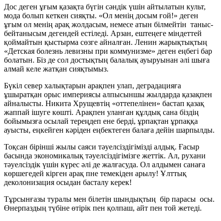
Дос деген ұғым қазақта бүгін сәндік үшін айтылатын культ,
мода болып кеткен сияқты. «Ол менің досым ғой!» деген
ұғым ол менің арақ жолдасым, немесе атын білмейтін таныс-
бейтанысым дегендей естіледі. Арзан, ештеңеге міндеттей
қоймайтын қыстырма сөзге айналған. Ленин жарықтықтың
«Детская болезнь левизны при коммунизме» деген еңбегі бар
болатын. Біз де сол достықтың балалық ауыруынан әлі шыға
алмай келе жатқан сияқтымыз.
Бүкіл север халықтарын арақпен улап, деградацияға
ұшыратқан орыс империясы алпысыншы жылдарда қазақпен
айналысты. Никита Хрущевтің «оттепелінен» бастап қазақ
жаппай ішуге көшті. Арақпен уланған құлдық сана біздің
бойымызға осылай тереңдеп ене берді, ұрпақтан ұрпаққа
ауысты, еңкейген кәріден еңбектеген балаға дейін шарпылды.
Тоқсан бірінші жылы саяси тәуелсіздігімізді алдық. Ғасыр
басында экономикалық тәуелсіздігімізге жеттік. Ал, рухани
тәуелсіздік үшін күрес әлі де жалғасуда. Ол алдымен санаға
көршегедей кірген арақ пне темекіден арылу! Ұлттық
деколонизация осыдан басталу керек!
Тұрсынғазы туралы мен білетін шындықтың бір парасы осы.
Өнерпаздың түбіне өтірік пен қолпаш, айт пен той жетеді.