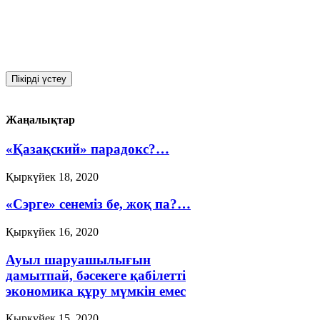
Жаңалықтар
«Қазақский» парадокс?…
Қыркүйек 18, 2020
«Сэрге» сенеміз бе, жоқ па?…
Қыркүйек 16, 2020
Ауыл шаруашылығын
дамытпай, бәсекеге қабілетті
экономика құру мүмкін емес
Қыркүйек 15, 2020