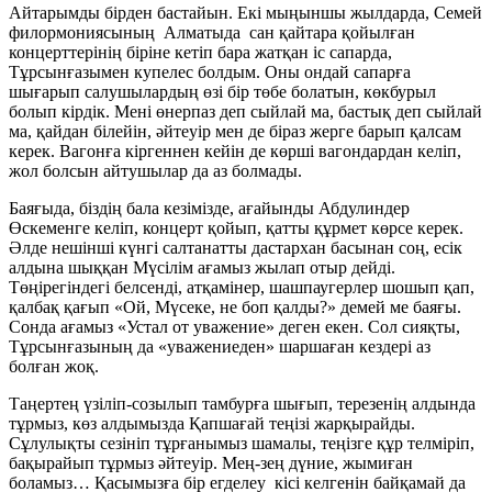
Айтарымды бірден бастайын. Екі мыңыншы жылдарда, Семей
филормо
ниясының Алматыда сан қайтара қойылған
концерттерінің біріне кетіп бара жатқан іс сапарда,
Тұрсынғазымен купелес болдым. Оны ондай сапарға
шығарып салушылардың өзі бір төбе болатын, көкбурыл
болып кірдік. Мені өнерпаз деп сыйлай ма, бастық деп сыйлай
ма, қайдан білейін, әйтеуір мен де біраз жерге барып қалсам
керек. Вагонға кіргеннен кейін де көрші вагондардан келіп,
жол болсын айтушылар да аз болмады.
Баяғыда, біздің бала кезімізде, ағайынды Абдулиндер
Өскеменге келіп, концерт қойып, қатты құрмет көрсе керек.
Әлде нешінші күнгі салтанатты дастархан басынан соң, есік
алдына шыққан Мүсілім ағамыз жылап отыр дейді.
Төңірегіндегі белсенді, атқамінер, шашпаугерлер шошып қап,
қалбақ қағып «Ой, Мүсеке, не боп қалды?» демей ме баяғы.
Сонда ағамыз «Устал от уважение» деген екен. Сол сияқты,
Тұрсынғазының да «уважениеден» шаршаған кездері аз
болған жоқ.
Таңертең үзіліп-созылып тамбурға шығып, терезенің алдында
тұрмыз, көз алдымызда Қапшағай теңізі жарқырайды.
Сұлулықты сезініп тұрғанымыз шамалы, теңізге құр телміріп,
бақырайып тұрмыз әйтеуір. Мең-зең дүние, жымиған
боламыз… Қасымызға бір егделеу кісі келгенін байқамай да