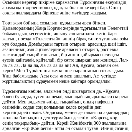
Осындай кереғар пікіріме қарамастан Тұрсынғазы екеуміздің
арамызда творчестволық одақ та болған кездері бар. Оның
соңғы жылдардағы бірнеше әніне мәтіндер жаздым.
Төрт жыл бойына созылып, құрылысы әрең біткен,
Қызылорданың Жаңа Қорған жерінде тұрғызылған Төлегетай
бабамыздың кесенесінің ашылу салтанатына кетіп бара
жатып, поезда «Төлегентай» әнінің бірақ сәтте туғанына өзім
куә болдым. Домбыраны тартып отырып, арасында шай ішіп,
ағайынның әзіл әңгімелеріне араласып отырып, распевка
жасағандай сыңай танытып, бір әннің қайырмасы сияқты
әуезін қайталай, қайталай, бір сәтте шырқап ала жөнелді. Лал-
ла-ла-ла, Ла-ла-ла, Ла-ла-ла-ла-ай! Ал, Құсаға, осыған сөз
керек! Мен Түркістанға жеткенше тыраштанып сөз жаздым.
Ұлы бабамыздың Асы осы әнмен ашылып, Ас үстінде
жұртшылықтың сұрауымен неше қайтара орындалды.
Тұрсынғазы көбіне, алдымен әнді шығаратын да, «Құсаға,
бәлен буынды, түген өлшемді, мынадай тақырыпқа сөз керек»
дейтін. Мен алдымен әніңді тыңдайын, оның пафосын
сезінейін, содан соң қолымнан келсе көрейін деп
кергиіңкірейтінмін. Ондағым, менен де талантты ақындардың
жолына бастықпын деп тұрмайын дегенім. «Көрсең, көр,
сенің тақырыбың» дейтін. Керей Жәнібектің 300 жылдығына
арналған «Ер Жәнібегім» атты ән осылай туған. Әннің сөзінің