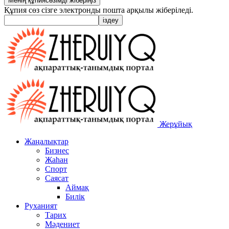
Құпия сөз сізге электронды пошта арқылы жіберіледі.
Жерұйық
Жаңалықтар
Бизнес
Жаһан
Спорт
Саясат
Аймақ
Билік
Руханият
Тарих
Мәдениет