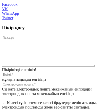
Facebook
VK
WhatsApp
Twitter
Пікір қосу
Пікіріңізді енгізіңіз!
мұнда атыңызды енгізіңіз
Сіз қате электрондық пошта мекенжайын енгіздіңіз!
электрондық пошта мекенжайын енгізіңіз
Келесі түсініктемеге келесі браузерде менің атымды,
электрондық поштамды және веб-сайтты сақтаңыз.