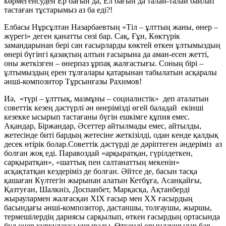
көрмегенсуден Ер бағын да, Ел бағын да талай-талай байлап
тастаған тұстарымыз аз ба еді?!
Елбасы Нұрсұлтан Назарбаевтың «Тіл – ұлттың жаны, өнер –
жүрегі» деген қанатты сөзі бар. Сақ, Ғұн, Көктүрік
замандарынан бері сан ғасырларды көктей өткен ұлтымыздың
өнері бүгінгі қазақтың алтын ғасырына да аман-есен жетті,
оны жеткізген – өнерпаз ұрпақ жалғастығы. Соның бірі –
ұлтымыздың ерен тұлғалары қатарынан табылатын асқаралы
әнші-композитор Тұрсынғазы Рахимов!
Иә, «түрі – ұлттық, мазмұны – социалистік» деп аталатын
советтік кезең дәстүрлі ән өнерімізді өгей баладай екінші
кезекке ысырып тастағаны бүгін ешкімге құпия емес.
Ақандар, Біржандар, Әсеттер айтылмады емес, айтылды,
жетесінде биті бардың жетесіне жеткізілді, одан кенде қалдық
десек өтірік болар.Советтік дәстүрді де дәріптеген әндеріміз аз
болған жоқ еді. Паравоздай «арқыратқан, гүрілдеткен,
сарқыратқан», «шаттық пен салтанаттың мекенін»
асқақтатқан кездеріміз де болған. Әйтсе де, басын тасқа
қашаған Күлтегін жырынан алатын Кетбұға, Асанқайғы,
Қазтуған, Шалкиіз, Доспанбет, Марқасқа, Ақтанберді
жыраулармен жалғасқан ХІХ ғасыр мен ХХ ғасырдың
басындағы әнші-композитор, дастаншы, толғаушы, жыршы,
термешілердің дариясы сарқылып, өткен ғасырдың ортасында
бұл өнер құрқұлаққа ұшырады. Өткенді орындаушылар бар,