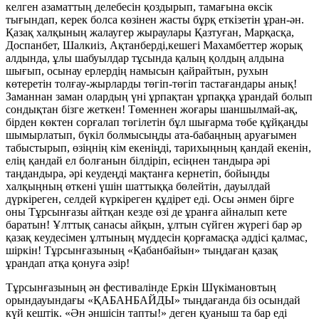
келген азаматтың делебесін қоздырып, тамағына өксік
тығындап, керек болса көзінен жасты бұрқ еткізетін ұран-ән.
Қазақ халқының жалаугер жыраулары Қазтуған, Марқасқа,
Доспанбет, Шалкиіз, Ақтанберді,кешегі Махамбеттер жорық
алдында, ұлы шабуылдар тұсында қалың қолдың алдына
шығып, осынау ерлердің намысын қайрайтын, рухын
көтеретін толғау-жырларды төгіп-төгіп тастағандары анық!
Заманнан заман олардың үні ұрпақтан ұрпаққа ұрандай болып
сондықтан бізге жеткен! Төменнен жоғары шаншылмай-ақ,
бірден көктен сорғалап төгілетін бұл шығарма төбе құйқаңды
шымырлатып, бүкіл болмысыңды ата-бабаңның аруағымен
табыстырып, өзіңнің кім екеніңді, тарихыңның қандай екенін,
елің қандай ел болғанын білдіріп, есіңнен тандыра әрі
таңдандыра, әрі кеудеңді мақтанға кернетіп, бойыңды
халқыңның өткені үшін шаттыққа бөлейтін, дауылдай
дүркіреген, селдей күркіреген құдірет еді. Осы әнмен бірге
оны Тұрсынғазы айтқан кезде өзі де ұранға айналып кете
баратын! Ұлттық санасы айқын, ұлтын сүйген жүрегі бар әр
қазақ кеудесімен ұлтының мүддесін қорғамасқа әддісі қалмас,
шіркін! Тұрсынғазының «Қабанбайын» тыңдаған қазақ
ұрандап атқа қонуға әзір!
Тұрсынғазының ән фестивалінде Еркін Шүкімановтың
орындауындағы «ҚАБАНБАЙДЫ» тыңдағанда біз осындай
күй кештік. «Ән әншісін тапты!» деген қуаныш та бар еді