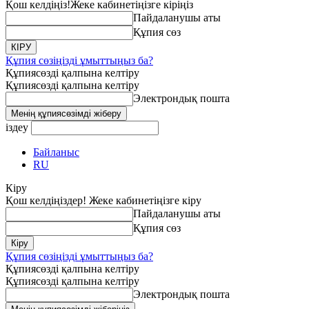
Қош келдіңіз!
Жеке кабинетіңізге кіріңіз
Пайдаланушы аты
Құпия сөз
Құпия сөзіңізді ұмыттыңыз ба?
Құпиясөзді қалпына келтіру
Құпиясөзді қалпына келтіру
Электрондық пошта
іздеу
Байланыс
RU
Кіру
Қош келдіңіздер! Жеке кабинетіңізге кіру
Пайдаланушы аты
Құпия сөз
Құпия сөзіңізді ұмыттыңыз ба?
Құпиясөзді қалпына келтіру
Құпиясөзді қалпына келтіру
Электрондық пошта