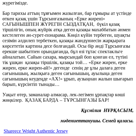
жүрегімізде.
Бар тарихы аттың тұяғымен жазылған, бар ғұмыры ат үстінде
өткен қазақ үшін Тұрсынғазының «Ерке жирені»
САҒЫНЫШПЕН ЖҮРЕГІН СЫЗДАТҚАН, бүкіл қазақ
тіршілігін, оның жүйрік атқа деген қазақы махаббатын әнмен
кестелеген ән-сурет-понарама. Көңіл күйін тербеген, шуақты
сезімін әлдилеп тербеткен, қазақы жандүниесін жарқырата
көрсететін картина десе болғандай. Осы бір әнді Тұрсынғазы
ерекше шабытпен орындағанда, бұл өзі тұтас спектакльге
айналатын. Сайын сахара, мырсындай боп қонған ел, түтіні
тік ұшқан қазақы тіршілік, қазақы той… «Ерке жирен, ерке
жирен, ерке жирен-ай!» дегенде сенің де ұлы далаға деген
сағынышың, жылқыға деген сағынышың, ауылыңа деген
сағынышың кеудеңде «АХ!» ұрып, аузыңнан жалын шығарып
барып, күрсінтіп тынады…
Уақыт өтер, заманалар алмасар, лек-легімен ұрпақтар көші
жөңкілер. ҚАЗАҚ БАРДА – ТҰРСЫНҒАЗЫ БАР!
Құсмілия НҰРҚАСЫМ,
мәдениеттанушы. Семей қаласы.
Shareece Wright Authentic Jersey