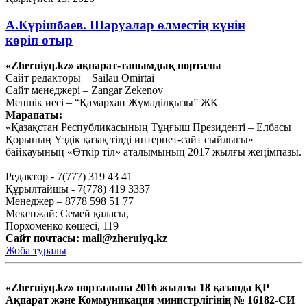
А.Күрішбаев. Шаруалар өлместің күнін
көріп отыр
«Zheruiyq.kz» ақпарат-танымдық порталы
Қыркүйек 14, 2020
Сайт редакторы – Sailau Omirtai
Сайт менеджері – Zangar Zekenov
Қысқасы, «полный хаос»!
Меншік иесі – “Қамархан Жұмаділқызы” ЖК
Марапаты:
Қыркүйек 10, 2020
«Қазақстан Республикасының Тұңғыш Президенті – Елбасы
Тағы оқу
Қорының Үздік қазақ тілді интернет-сайт сыйлығы»
байқауының «Өткір тіл» аталымының 2017 жылғы жеңімпазы.
Редактор - 7(777) 319 43 41
Құрылтайшы - 7(778) 419 3337
Менеджер – 8778 598 51 77
Мекенжай: Семей қаласы,
Порхоменко көшесі, 119
Сайт почтасы:
mail@zheruiyq.kz
Жоба туралы
«Zheruiyq.kz» порталына 2016 жылғы 18 қазанда ҚР
Ақпарат және Коммуникация министрлігінің № 16182-СИ