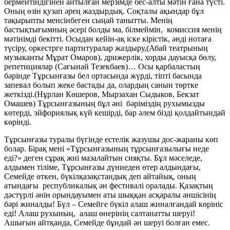
бермейтіндігінен айтылған мерзімде бес-алты мәтін ғана түсті.
Оның өзін қузап әрең жаздырдық. Соқталы ақындар бұл
тақырыпты менсінбеген сыңай танытты. Менің
бастықтығымның әсері болды ма, білмеймін, комиссия менің
мәтінімді бекітті. Осыдан кейін-ақ іске кірістік, әнді нотаға
түсіру, оркестрге партитуралар жаздыру,(Абай театрының
музыканты Мұрат Омаров), дрижерлік, хорды дауысқа бөлу,
репетициялар (Сағынай Тезекбаев)… Осы қарбаластың
бәрінде Тұрсынғазы бел ортасында жүрді, тіпті басында
запевал болып жеке бастады да, олардың санын төртке
жеткізді.(Нұрлан Көшеров, Мырзахан Сыдыков, Бекзат
Омашев) Тұрсынғазының бұл әні бәріміздің рухымызды
көтерді, эйфориялық күй кешірді, бар әлем бізді қолдайтындай
көрінді.
Тұрсынғазы туралы бүгінде естелік жазушы дос-жараны көп
болар. Бірақ мені «Тұрсынғазының тұрсынғазылығы неде
еді?» деген сұрақ жиі мазалайтын сияқты. Бұл мәселеде,
алдымен тіліме, Тұрсынғазы дүниеден өтер алдындағы,
Семейде өткен, бүкілқазақстандық деп айтайық, оның
атындағы республикалық ән фестивалі оралады. Қазақтың
дәстүрлі әнін орындауымен аты шыққан асқаралы әншісінің
бәрі жиналды! Бүл – Семейге бүкіл алаш жиналғандай көрініс
еді! Алаш рухының, алаш өнерінің салтанатты шеруі!
Ашығын айтқанда, Семейде бұндай ән шеруі болған емес.