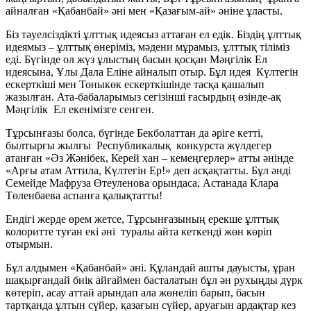
айналған «Қабанбай» әні мен «Қазағым-ай» әніне ұласты.
Біз тәуелсіздікті ұлттық идеясыз аттаған ел едік. Біздің ұлттық
идеямыз – ұлттық өнеріміз, мәдени мұрамыз, ұлттық тіліміз
еді. Бүгінде ол жүз ұлыстың басын қосқан Мәңгілік Ел
идеясына, Ұлы Дала Еліне айналып отыр. Бұл идея Күлтегін
ескерткіші мен Тоныкөк ескерткішінде тасқа қашалып
жазылған. Ата-бабаларымыз сегізінші ғасырдың өзінде-ақ
Мәңгілік Ел екенімізге сенген.
Тұрсынғазы болса, бүгінде Бекболаттан да әріге кетті,
былтырғы жылғы Республикалық конкурста жүлдегер
атанған «Әз Жәнібек, Керей хан – кемеңгерлер» атты әнінде
«Арғы атам Аттила, Күлтегін Ер!» деп асқақтатты. Бұл әнді
Семейде Мафруза Өтеуленова орындаса, Астанада Клара
Төленбаева аспанға қалықтатты!
Ендігі жерде өрем жетсе, Тұрсынғазының ерекше ұлттық
колоритте туған екі әні туралы айта кеткенді жөн көріп
отырмын.
Бұл алдымен «Қабанбай» әні. Құландай ашты дауысты, ұран
шақырғандай биік айғаймен басталатын бұл ән рухыңды дүрк
көтеріп, асау аттай арындап ала жөнеліп барып, басын
тартқанда ұлтын сүйер, қазағын сүйер, аруағын ардақтар кез