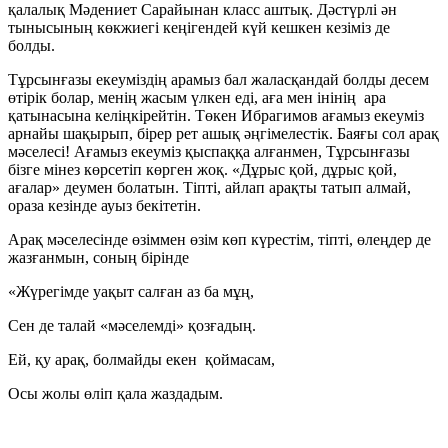
қалалық Мәдениет Сарайынан класс аштық. Дәстүрлі ән
тынысының көкжиегі кеңігендей күй кешкен кезіміз де
болды.
Тұрсынғазы екеуміздің арамыз бал жаласқандай болды десем
өтірік болар, менің жасым үлкен еді, аға мен інінің ара
қатынасына келіңкірейтін. Төкен Ибрагимов ағамыз екеуміз
арнайы шақырып, бірер рет ашық әңгімелестік. Баяғы сол арақ
мәселесі! Ағамыз екеуміз қыспаққа алғанмен, Тұрсынғазы
бізге мінез көрсетіп көрген жоқ. «Дұрыс қой, дұрыс қой,
ағалар» деумен болатын. Тіпті, айлап арақты татып алмай,
ораза кезінде ауыз бекітетін.
Арақ мәселесінде өзіммен өзім көп күрестім, тіпті, өлеңдер де
жазғанмын, соның бірінде
«Жүрегімде уақыт салған аз ба мұң,
Сен де талай «мәселемді» қозғадың.
Ей, қу арақ, болмайды екен қоймасам,
Осы жолы өліп қала жаздадым.