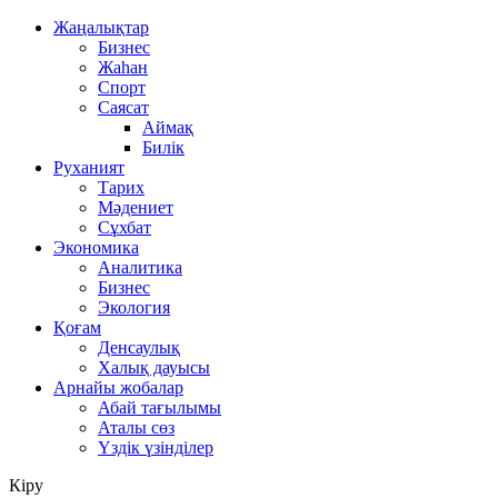
Жаңалықтар
Бизнес
Жаһан
Спорт
Саясат
Аймақ
Билік
Руханият
Тарих
Мәдениет
Сұхбат
Экономика
Аналитика
Бизнес
Экология
Қоғам
Денсаулық
Халық дауысы
Арнайы жобалар
Абай тағылымы
Аталы сөз
Үздік үзінділер
Кіру