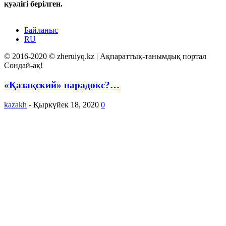
куәлігі берілген.
Байланыс
RU
© 2016-2020 © zheruiyq.kz | Ақпараттық-танымдық портал
Сондай-ақ!
«Қазақский» парадокс?…
kazakh
-
Қыркүйек 18, 2020
0