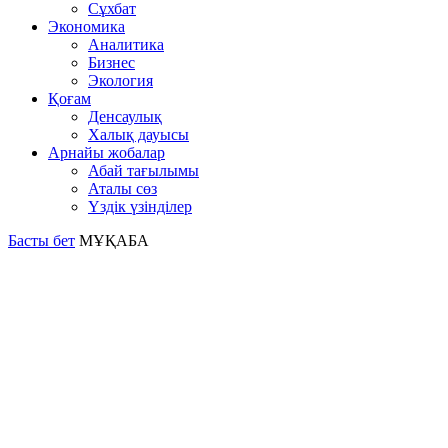
Сұхбат
Экономика
Аналитика
Бизнес
Экология
Қоғам
Денсаулық
Халық дауысы
Арнайы жобалар
Абай тағылымы
Аталы сөз
Үздік үзінділер
Басты бет
МҰҚАБА