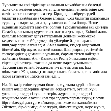
Тұрсынғазы көзі тірісінде халқының махаббатына бөленді
және оны көзімен көріп кетті, ұлы өнерінің өлмейтініне көзі
жетіп кеткен кемеңгер сазгер. Бірақ, қайсыбіреулердей
биліктің махаббатына бөлене алмады. Сол биліктің құрамында
тұрып үш мәрте марапатқа ұсынған жайым болды.Неше
ауданның құрметті азаматы болған Тұрсынғазыны екі қайтара
Семей қаласының құрметті азаматына ұсындық. Екінші жолы
қалалық маслихат депутаттарының денімен жеке-жеке
кездесіп, тіпті кейбіреулерінің үйлеріне барып, арағын
ішіп,уәделерін алған едім. Амал қанша, кімдер алдағанын
білмеймін, бір дауыс жетпей қалды. Шыңғырсаң естімейтін
таскереңдіктің қамалына ұрынып, бармақ тістеп қайтқан
жайымыз болды. Ал, «Қазақстан Республикасына еңбегі
сіңген қайраткер» атағына да неше мәрте ұсынылып,
Тұрсынғазы өтпей, басқалары түгел өтіп жатты. Бұл
облыстағы Жақсылықтың жақсылығы болатын, ешкімнің ала
жібін аттамаған Тұрсынғазы еді…
Иә, біз қазір еліне тұрман болған, жұртына құрбан болған
кешегі алаш ерлерінің аруағын асқақтатып, бүгінгі күні
ұлтының өнердегі туын көтеріп, жұртының өнердегі
жоқшысы бола алатын көзі тірі ардақтыларымыздың тілеуін
бірге тілесуді дәстүрге айналдырып келе жатқандаймыз.
Әйтпесе, бір-бірімізді біле жүріп, білмегенсуден, көре жүріп,