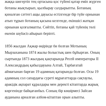
жаққа шөгертіп тең ортасына қос түйені қатар еміп жүрген
ботаны жықтырып, қылбырау салдырыпты. Ботаның
қиналған сәттегі ащы дауысы естілгенде бір түйе орнынан
атып тұрып ботаның қасына келгенде, екіншісі жатқан
орнынан қозғалмапты. Сөйтіп, ботаны қай түйенің төлі
екенін шүбәсіз айырып беріпті.
1856 жылдан Ақжар өңірінде би болған Мотының
Мырзаханына 1874 жылы болыстық шен бұйырған. Оның
сыртында 1873 жылдың қаңтарында Ресей императоры ІІ
Александрдың қабылдауына Алтай, Тарбағатай
аймағынан барған 19 адамның қатарында болған. Осы 19
адамның сол сапардағы суреті мұрағаттарда сақтаулы,
аракідік ақпарат құралдары мен деректі кітаптарда жарық
көргенінде байқағанбыз. Соның бір көшірмесі Зайсан
ауданына арналған албом-кітаптан орын алыпты.