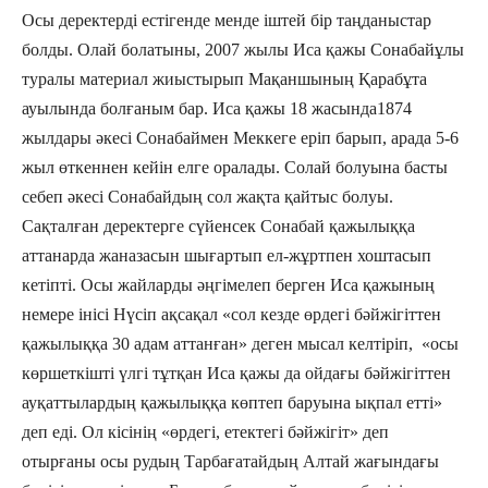
Осы деректерді естігенде менде іштей бір таңданыстар
болды. Олай болатыны, 2007 жылы Иса қажы Сонабайұлы
туралы материал жиыстырып Мақаншының Қарабұта
ауылында болғаным бар. Иса қажы 18 жасында1874
жылдары әкесі Сонабаймен Меккеге еріп барып, арада 5-6
жыл өткеннен кейін елге оралады. Солай болуына басты
себеп әкесі Сонабайдың сол жақта қайтыс болуы.
Сақталған деректерге сүйенсек Сонабай қажылыққа
аттанарда жаназасын шығартып ел-жұртпен хоштасып
кетіпті. Осы жайларды әңгімелеп берген Иса қажының
немере інісі Нүсіп ақсақал «сол кезде өрдегі бәйжігіттен
қажылыққа 30 адам аттанған» деген мысал келтіріп, «осы
көршеткішті үлгі тұтқан Иса қажы да ойдағы бәйжігіттен
ауқаттылардың қажылыққа көптеп баруына ықпал етті»
деп еді. Ол кісінің «өрдегі, етектегі бәйжігіт» деп
отырғаны осы рудың Тарбағатайдың Алтай жағындағы