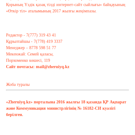
Қорының Үздік қазақ тілді интернет-сайт сыйлығы» байқауының
«Өткір тіл» аталымының 2017 жылғы жеңімпазы.
Редактор - 7(777) 319 43 41
Құрылтайшы - 7(778) 419 3337
Менеджер – 8778 598 51 77
Мекенжай: Семей қаласы,
Порхоменко көшесі, 119
Сайт почтасы:
mail@zheruiyq.kz
Жоба туралы
«Zheruiyq.kz» порталына 2016 жылғы 18 қазанда ҚР Ақпарат
және Коммуникация министрлігінің № 16182-СИ куәлігі
берілген.