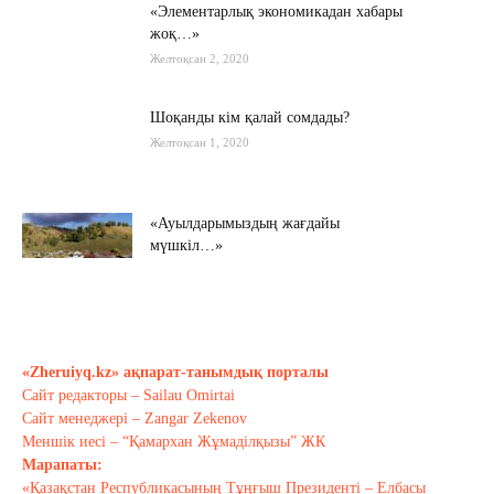
«Элементарлық экономикадан хабары
жоқ…»
Желтоқсан 2, 2020
Шоқанды кім қалай сомдады?
Желтоқсан 1, 2020
«Ауылдарымыздың жағдайы
мүшкіл…»
Қараша 22, 2020
Мамин шекараны мықтаймыз деді…
Қараша 20, 2020
«Zheruiyq.kz» ақпарат-танымдық порталы
Сайт редакторы – Sailau Omirtai
Сайт менеджері – Zangar Zekenov
Тағы оқу
Меншік иесі – “Қамархан Жұмаділқызы” ЖК
Марапаты:
«Қазақстан Республикасының Тұңғыш Президенті – Елбасы