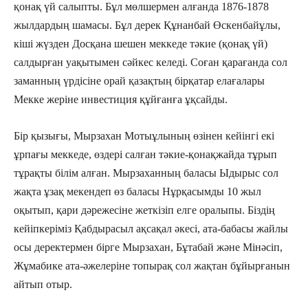
қонақ үй салыпты. Бұл мөлшермен алғанда 1876-1878
жылдардың шамасы. Бұл дерек Құнанбай Өскенбайұлы,
кіші жүзден Досқана шешен меккеде тәкие (қонақ үй)
салдырған уақытымен сәйкес келеді. Соған қарағанда сол
заманның үрдісіне орай қазақтың бірқатар елағалары
Мекке жеріне инвестиция құйғанға ұқсайды.
Бір қызығы, Мырзахан Мотыұлының өзінен кейінгі екі
ұрпағы меккеде, өздері салған тәкие-қонақжайда тұрып
тұрақты білім алған. Мырзаханның баласы Ыдырыс сол
жақта ұзақ мекендеп өз баласы Нұрқасымды 10 жыл
оқытып, қари дәрежесіне жеткізіп елге оралыпы. Біздің
кейіпкеріміз Қабдырасыл ақсақал әкесі, ата-бабасы жайлы
осы деректермен бірге Мырзахан, Бұтабай және Мінәсіп,
Жұмабике ата-әжелеріне топырақ сол жақтан бұйырғанын
айтып отыр.