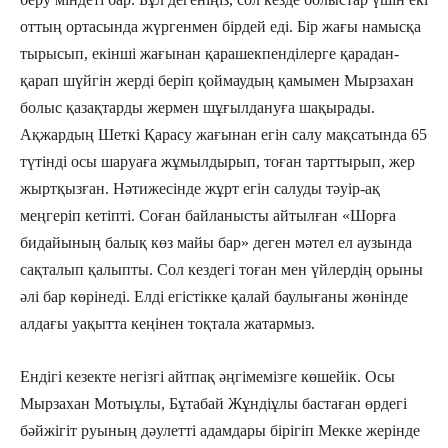
оттың ортасында жүргенмен бірдей еді. Бір жағы намысқа
тырысып, екінші жағынан қарашекпенділерге қарадан-
қарап шүйгін жерді беріп қоймаудың қамымен Мырзахан
болыс қазақтарды жермен шұғылдануға шақырады.
Ақжардың Шеткі Қарасу жағынан егін салу мақсатында 65
түтінді осы шаруаға жұмылдырып, тоған тарттырып, жер
жыртқызған. Нәтижесінде жұрт егін салуды тәуір-ақ
меңгеріп кетіпті. Соған байланысты айтылған «Шорға
бидайының балық көз майы бар» деген мәтел ел аузында
сақталып қалыпты. Сол кездегі тоған мен үйлердің орыны
әлі бар көрінеді. Елді егістікке қалай баулығаны жөнінде
алдағы уақытта кеңінен тоқтала жатармыз.
Ендігі кезекте негізгі айтпақ әңгімемізге көшейік. Осы
Мырзахан Мотыұлы, Бұтабай Жұндіұлы бастаған өрдегі
бәйжігіт руының дәулетті адамдары бірігіп Мекке жерінде