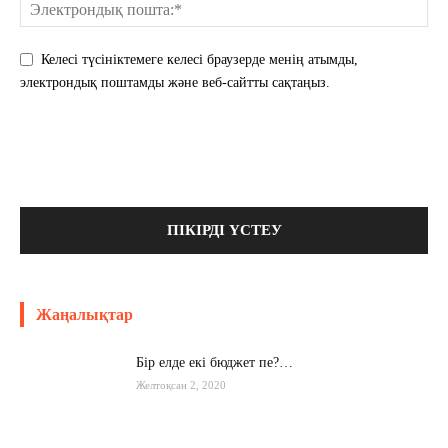
Келесі түсініктемеге келесі браузерде менің атымды,
электрондық поштамды және веб-сайтты сақтаңыз.
Жаңалықтар
Бір елде екі бюджет пе?…
Желтоқсан 2, 2020