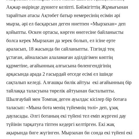
Ақжар өңірінде дүниеге келіпті. Бәйжігіттің Жұмығынан
тарайтын атасы Ақтөбет батыр немересінің есімін әрі
мырза, әрі ел басқарсын деген ниетпен «Мырзахан» деп
қойыпты. Өскен ортасы, көрген өнегесіне байланысты
болса керек Мырзахан да зерек болып, ел ісіне ерте
араласып, 18 жасында би сайланыпты. Тізгінді тең
ұстаған, айналасын алаламаған әділдігімен көптің
құрметіне, ағайынның алғысына бөленгендігінің
арқасында арада 2 ғасырдай өтседе есімі ел ішінде
сақталып келеді. Алғашқы билік айтуы екі ағайынның бір
тайлаққа таласуына төрелік айтуынан басталыпты.
Шылғаубай мен Томпақ деген ауылдас кісілер бір ботаға
таласып: «Мына бота менің түйемнің төлі» деп, ұзақ
дауласады. Әлгі ботаның екі түйені тел еміп жүргені дау
түйінін тарқатуға тіптен кедергі келтірген. Екі жақ
ақырында биге жүгінген. Мырзахан би сонда екі түйені екі