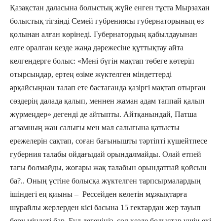
Қазақстан даласына болыстық жүйе енген тұста Мырзахан
болыстық тігзінді Семей губрениясы губернаторының өз
қолынан алған көрінеді. Губернатордың қабылдауынан
елге оралған кезде жаңа дәрежесіне құттықтау айта
келгендерге болыс: «Мені бүгін мақтап төбеге көтеріп
отырсыңдар, ертең өзіме жүктелген міндеттерді
әрқайсыңнан талап ете бастағанда қазіргі мақтап отырған
сөздерің далада қалып, меннен жаман адам таппай қалып
жүрмеңдер» дегенді де айтыпты. Айтқанындай, Патша
ағзамның жан салығы мен мал салығына қатысты
ережелерін сақтап, соған бағынышты тәртіпті күшейтпесе
губерния талабы ойдағыдай орындалмайды. Олай етпей
тағы болмайды, жоғары жақ талабын орындатпай қойсын
ба?.. Оның үстіне болысқа жүктелген тарпсырмалардың
ішіндегі ең қиыны – Рессейден келетін мұжықтарға
шұрайлы жерлерден кісі басына 15 гектардан жер тауып
беру міндеті бар. Бұл дегеніңіз, сол кезде болыстар үшін екі