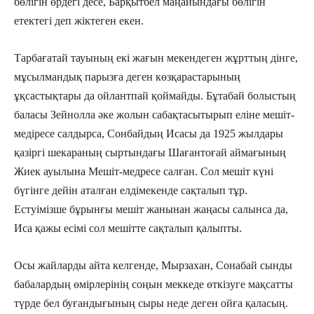
бөлігін өрдегі десе, Барқытбел маңайындағы бөлігін
етектегі деп жіктеген екен.
Тарбағатай тауының екі жағын мекендеген жұрттың дінге,
мұсылмандық парызға деген көзқарастарының
ұқсастықтары да ойлантпай қоймайды. Бұтабай болыстың
баласы Зейнолла әке жолын сабақтасытырып еліне мешіт-
медіресе салдырса, Сонбайдың Исасы да 1925 жылдары
қазіргі шекараның сыртындағы Шағантоғай аймағының
Жиек ауылына Мешіт-медресе салған. Сол мешіт күні
бүгінге дейін аталған елдімекенде сақталып тұр.
Естуімізше бұрынғы мешіт жанынан жаңасы салынса да,
Иса қажы есімі сол мешітте сақталып қалыпты.
Осы жайларды айта келгенде, Мырзахан, Сонабай сынды
бабалардың өмірлерінің соңын меккеде өткізуге мақсатты
түрде бел буғандығының сыры неде деген ойға қаласың.