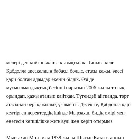
мелері ден қойған жанға қызықты-ақ. Таныса келе
Қабдолла ақсақалдың бабасы болыс, атасы қажы, әкесі
қари болған адамдар екенін білдік. Өзі де
мұсмылмандықтың бесінші парызын 2006 жылы толық
орындап, қажы атанып қайтқан. Түгендей айтқанда, төрт
атасынан бері қажылық үзілмепті. Десек те, Қабдолла қарт
келтірген деректердің ішінде Мырзахан бидің өмірі мен
өнегесін көпшілікке жеткізуді жөн көріп отырмыз.
Мырзахан Мотыұлы 1838 жылы Шығыс Қазақстанның