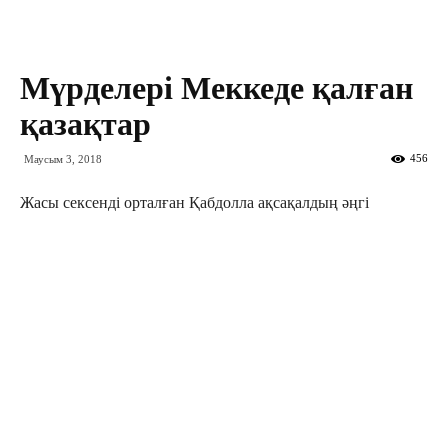
Мүрделері Меккеде қалған
қазақтар
456
Маусым 3, 2018
Жасы сексенді орталған Қабдолла ақсақалдың әңгі