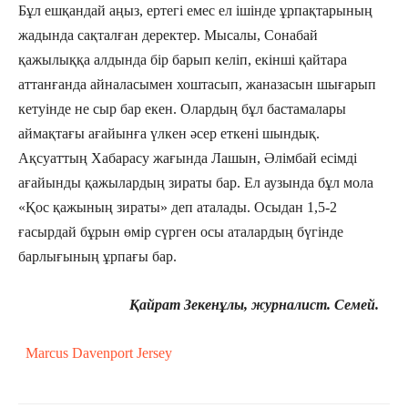
Бұл ешқандай аңыз, ертегі емес ел ішінде ұрпақтарының
жадында сақталған деректер. Мысалы, Сонабай
қажылыққа алдында бір барып келіп, екінші қайтара
аттанғанда айналасымен хоштасып, жаназасын шығарып
кетуінде не сыр бар екен. Олардың бұл бастамалары
аймақтағы ағайынға үлкен әсер еткені шындық.
Ақсуаттың Хабарасу жағында Лашын, Әлімбай есімді
ағайынды қажылардың зираты бар. Ел аузында бұл мола
«Қос қажының зираты» деп аталады. Осыдан 1,5-2
ғасырдай бұрын өмір сүрген осы аталардың бүгінде
барлығының ұрпағы бар.
Қайрат Зекенұлы, журналист. Семей.
Marcus Davenport Jersey