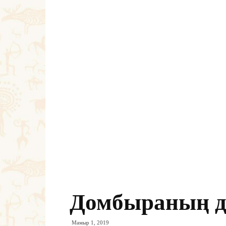
Домбыраның д
Мамыр 1, 2019