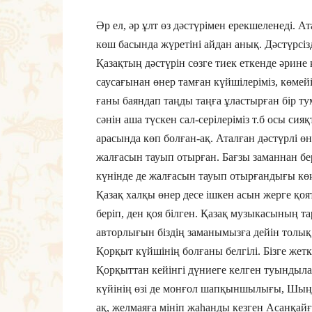
Әр ел, әр ұлт өз дәстүрімен ерек­ше­ле­неді. 
көш басында жүретіні айдан анық. Дәс­түрсіз
Қазақтың дәстүрін сөзге тиек ет­кенде әрине
саусағынан өнер тамған күйшілеріміз, көмейін
ғаны баяндап таңды таңға ұластырған бір 
сәнін аша түскен сал-серілеріміз т.б осы сия
арасында көп болған-ақ. Аталған дәстүрлі өне
жалғасын тауып отырған. Бағзы заманнан бер
күнінде де жалғасын тауып отырғандығы көң
Қазақ халқы өнер десе ішкен асын жерге қоя
беріп, ден қоя білген. Қазақ музыкасының т
авторлығын біздің заманы­мызға дейін толы
Қорқыт күйшінің бол­ғаны белгілі. Бізге жет
Қорқыттан кейін­гі дү­ние­ге келген туындыла
күйінің өзі де монғол шапқыншылығы, Шың­
ақ, желмаяға мініп жаһанды кезген Асанқай