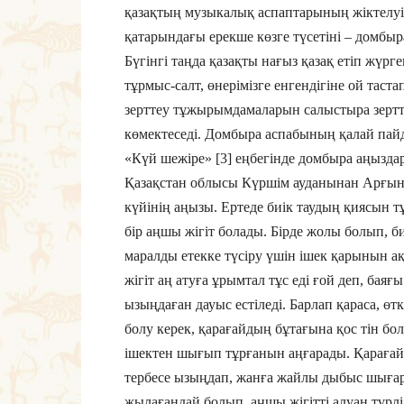
қазақтың музыкалық аспаптарының жікте­луі
қатарындағы ерекше көзге түсетіні – домбыр
Бүгінгі таңда қазақты нағыз қазақ етіп жүрг
тұрмыс-салт, өнерімізге енгендігіне ой таста
зерттеу тұжырымдамаларын салыстыра зертте
көмектеседі. Домбыра аспабының қалай пайд
«Күй шежіре» [3] еңбегінде домбыра аңыз­да
Қазақстан облысы Күршім ауданынан Арғынб
күйінің аңызы. Ертеде биік таудың қиясын т
бір аңшы жігіт болады. Бірде жолы болып, б
маралды етекке түсіру үшін ішек қарынын ақ
жігіт аң атуға ұрымтал тұс еді ғой деп, баяғ
ызыңдаған дауыс естіледі. Барлап қараса, өт
болу керек, қарағайдың бұтағына қос тін б
ішектен шығып тұр­ғанын аңғарады. Қарағайды
тербесе ызыңдап, жанға жайлы дыбыс шығарад
жылағандай болып, аңшы жігітті алуан түрлі