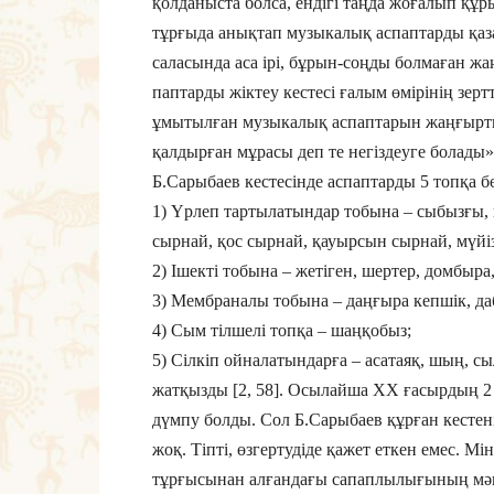
қолданыста болса, ендігі таңда жоғалып құ
тұрғыда анықтап музыкалық аспаптарды қаз
саласында аса ірі, бұрын-соңды болмаған 
паптарды жіктеу кестесі ғалым өмірінің зер
ұмытылған музыкалық аспаптарын жаң­ғырт­қа
қалдырған мұрасы деп те негіздеуге болады»
Б.Сарыбаев кестесінде аспаптарды 5 топқа бө
1) Үрлеп тартылатындар тобына – сы­бызғы, қ
сырнай, қос сырнай, қауырсын сырнай, мүйіз
2) Ішекті тобына – жетіген, шертер, домбыра
3) Мембраналы тобына – даңғыра кепшік, да
4) Сым тілшелі топқа – шаңқобыз;
5) Сілкіп ойналатындарға – асатаяқ, шың,
жатқызды [2, 58]. Осылайша ХХ ғасырдың 2 
дүмпу болды. Сол Б.Сарыбаев құрған кестен
жоқ. Тіпті, өзгертудіде қажет еткен емес. М
тұрғысынан алғандағы сапаплылығының мәні 