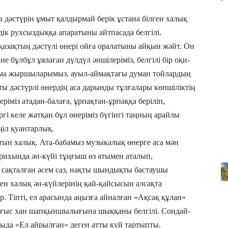
Ата дәстүрін ұмыт қал­дырмай берік ұстана білген халық
дік рухсыздыққа апаратыны айтпасада бел­гілі.
 қаза­қтың дәстүлі өнері ойға оралатыны ай­қын жәйт. Он
е бұлбұл ұялаған дүлдүл әншілеріміз, белгілі бір оқи­
тума жыршыларымыз, ауыл-аймақтағы думан тойлардың
қты дәстүрлі өнердің аса дарынды тұлғалары көп­шіліктің
ріміз атадан-балаға, ұрпақтан-ұрпаққа беріліп,
гі келе жатқан бұл өнеріміз бүгінгі таңның арайлы
іл қуан­тарлық.
тын халық. Ата-бабамыз музыкалық өнер­ге аса мән
арихында ән-күйі тұңғыш өз атымен аталып,
қ сақталған әсем саз, нақты шындықты бастаушы
кен халық ән-күй­лерінің қай-қайсысын алсақта
р. Тіпті, ел арасын­да аңызға айналған «Ақсақ құлан»
ғыс хан шап­қыншылығына шық­қаны белгілі. Сондай-
ғыда «Ел айрылған» деген атты күй тартыпты.