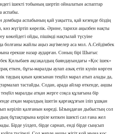
ндегі ішекті тобының шертіп ойналатын аспаптар
а аспабы.
ен домбыра аспабының қай уақытта, қай кезеңде біздің
п, көз жүгіртіп көрелік. Әрине, тарихи аңызбен нақты
у көкейдегі ойды, пішімді нақтылай түсуіне
а болғаны жайлы аңыз әңгімелер аса мол. А.Сейдімбек
рына ерекше назар аудар­ған. Соның бірі Шығыс
ек Қилыбаев ақсақалдың баян­дауындағы «Қос ішек»
ұрақ еткен, бұғы-маралды аулап азық етіп күнін көрген
иік таудың қиын қиясынан теңбіл марал атып алады да,
тармалап тастайды. Содан, арада айлар өткенде, аңшы
ы теңбіл маралды атқан жерге соқса құлағына бір
кенде атқан маралдың ішегін қарғақұзғын іліп ұшқан
олып керіліп қалғанын көреді. Ызыңдаған дыбыстың сол
ң бұ­тақтарына кері­ле кепкен ішекті сәл ғана жел
ы. Бірде уілдеп, бірде сарнап, енді бірде сың­сып
 күйге түсіреді. Сол жерде аңшы жігіт қой мына қос