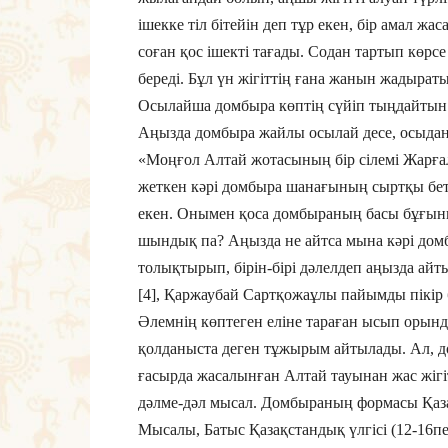
ішекке тіл бітейін деп тұр екен, бір амал жас
соған қос ішекті тағады. Содан тартып көрс
береді. Бұл үн жігіттің ғана жанын жадыра
Осылайша домбыра көптің сүйіп тыңдайтын 
Аңызда домбыра жайлы осылай десе, осыдан
«Моңғол Алтай жота­сының бір сілемі Жарға
жеткен кәрі домбыра шанағының сыртқы бет
екен. Онымен қоса домбыраның басы бұғыны
шындық па? Аңызда не айтса мына кәрі домбы
толықтырып, бірін-бірі дәлелдеп аңызда айт
[4], Қаржаубай Сартқожаұлы пайымды пікір б
Әлемнің көптеген еліне тараған ысып орында
қолданыста деген тұжырым айтылады. Ал, д
ғасырда жасалынған Алтай тауынан жас жігі
дәлме-дәл мысал. Домбыраның формасы Қазақс
Мысалы, Батыс Қазақстандық үлгісі (12-16пе