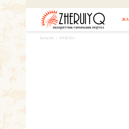
Жерұйық
ЖА
Басты бет
МҰҚАБА