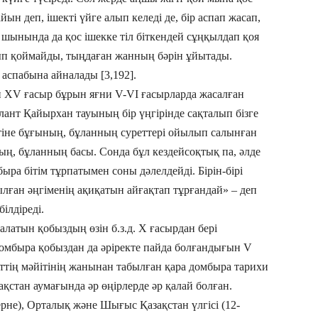
айын деп, ішекті үйге алып келеді де, бір аспап жасап,
е шынында да қос ішекке тіл біткендей сұңқылдап қоя
тып қоймайды, тыңдаған жанның бәрін ұйытады.
аспабына айналады [3,192].
 ХV ғасыр бұрын яғни V-VI ғасыр­ларда жасалған
лант Қайырхан тауының бір үңгірінде сақталып бізге
іне бұғының, бұланның суреттері ойылып салынған
ң, бұланның басы. Сонда бұл кездейсоқтық па, әлде
ра бітім тұрпатымен соны дәлелдейді. Бірін-бірі
ылған әңгіменің ақиқатын айғақтап тұрғандай» – деп
ілдіреді.
латын қобыздың өзін б.з.д. Х ға­сырдан бері
омбыра қобыздан да әріректе пайда болғандығын V
ттің мәйітінің жанынан табылған қара домбыра тарихи
тан аума­ғын­да әр өңір­лерде әр қалай болған.
рне), Орталық және Шығыс Қазақстан үлгісі (12-