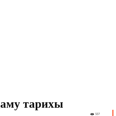
аму тарихы
557