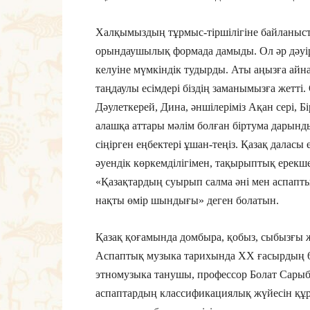
Халқымыздың тұрмыс-тіршілігіне байланысты
орындаушылық формада дамыды. Ол әр дәуір­
келуіне мүмкіндік тудырды. Аты аңызға айн
таңдаулы есімдері біз­дің заманымызға жетті.
Дәулеткерей, Дина, әншілеріміз Ақан сері, 
алашқа аттары мәлім болған біртума дарынд
сіңірген еңбектері ұшан-теңіз. Қазақ далас
әуендік көркемділігімен, тақырыптық ерекш
«Қазақтардың суырып салма әні мен аспапт
нақты өмір шындығы» деген болатын.
Қазақ қоғамында домбыра, қобыз, сыбызғы ж
Аспаптық музыка тарихында ХХ ғасырдың 60
этномузыка танушы, профессор Болат Сарыба
аспаптардың клас­сификациялық жүйесін құр