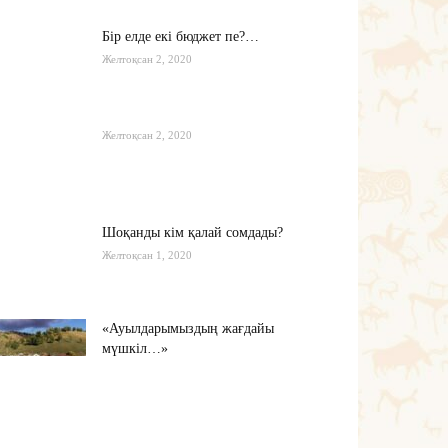
Бір елде екі бюджет пе?…
Желтоқсан 2, 2020
Желтоқсан 2, 2020
Шоқанды кім қалай сомдады?
Желтоқсан 1, 2020
«Ауылдарымыздың жағдайы
мүшкіл…»
Қараша 22, 2020
Мамин шекараны мықтаймыз
деді…