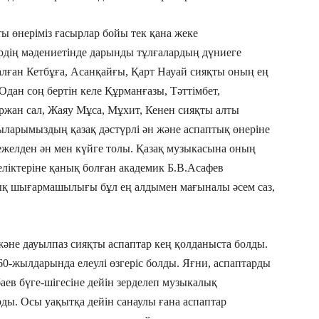
 өнеріміз ғасырлар бойы тек қана жеке
дің мәдениетінде дарынды тұл­ғалардың дү­ниеге
алған Кетбұға, Асанқайғы, Қарт Науай сияқты оның ең
 Одан соң бертін келе Құрманғазы, Тәттімбет,
Біржан сал, Жаяу Мұса, Мұхит, Кенен сияқты алты
ыларымыздың қазақ дәстүрлі ән және аспаптық өнеріне
ы ежелден ән мен күйге толы. Қазақ музыкасына оның
еліктеріне қанық болған академик Б.В.Асафев
ық шығармашылығы бұл ең алдымен мағыналы әсем саз,
әне дауылпаз сияқты аспаптар кең қол­даныста болды.
-жылдарында елеулі өзгеріс бол­ды. Яғни, аспаптарды
ев бүге-шігесіне дейін зерделеп музыкалық
ды. Осы уа­қытқа дейін санаулы ғана аспаптар