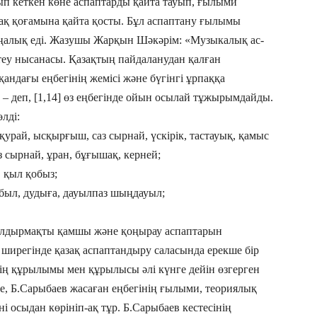
рып кеткен көне аспаптарды қайта тауып, ғылыми
ақ қоғамына қайта қосты. Бұл аспаптану ғылымы
жаңалық еді. Жазушы Жарқын Шәкәрім: «Музыкалық ас­
т­теу нысанасы. Қазақтың пайдаланудан қалған
н­дағы еңбегінің жемісі және бүгінгі ұр­паққа
 – деп, [1,14] өз еңбегінде ойын осылай тұжырымдайды.
лді:
урай, ысқырғыш, саз сырнай, үс­кірік, тастауық, қамыс
 сырнай, ұран, бұғышақ, керней;
, қыл қобыз;
был, дудыға, дауылпаз шыңдауыл;
 сылдырмақты қамшы және қоңырау аспаптарын
ширегінде қа­зақ аспаптандыру саласында ерекше бір
ің құрылымы мен құрылысы әлі күнге дейін өзгерген
іне, Б.Сарыбаев жасаған еңбегінің ғылыми, теориялық
осыдан көрініп-ақ тұр. Б.Сарыбаев кестесінің