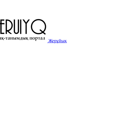
Жерұйық