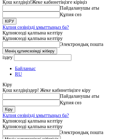
Қош келдіңіз!
Жеке кабинетіңізге кіріңіз
Пайдаланушы аты
Құпия сөз
Құпия сөзіңізді ұмыттыңыз ба?
Құпиясөзді қалпына келтіру
Құпиясөзді қалпына келтіру
Электрондық пошта
іздеу
Байланыс
RU
Кіру
Қош келдіңіздер! Жеке кабинетіңізге кіру
Пайдаланушы аты
Құпия сөз
Құпия сөзіңізді ұмыттыңыз ба?
Құпиясөзді қалпына келтіру
Құпиясөзді қалпына келтіру
Электрондық пошта