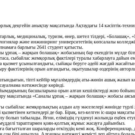
орлық деңгейін анықтау мақсатында Ақтаудағы 14 кәсіптік-техн
арлық, медициналық, туризм, өнер, шетел тілдері, «Болашақ», 
ологиялар және инжиниринг университетінің көпсалалы колледж
алнамаға барлығы 2641 студент қатысты.
налы ұрпақ – жарқын болашақ» жобасының бар екендігін мүлде бі
са, сыбайлас жемқорлық фактілері туралы хабарлауға дайын еме
ша қызмет ұсынылғандығы, сыйақы беруге әдейі жағдай жасайт
ру фактілерінің орын алғандығы, оқытушылар өздерінің авторлық
атындығын, тіпті кейбір мұғалімдердің аты-жөнін ашық жазып кө
сауалнама нәтижесінде көрінді.
ұйымдарының басшыларына орын алған кешіліктерді жою бойынша
стыру мақсатында «Саналы ұрпақ – жарқын болашақ» жобасы аяс
ы сыбайлас жемқорлықтың алдын алу мәселелері жөнінде түрлі ж
қызметінен кеткендері де бар. Бірақ, кез-келген іс-шара мақсаты 
болып табылады. Яғни, еліміздің гүлденуі жолында еңбек етуге
мүдделі тараптармен қоян-қолтық жұмыс жасауға дайынбыз.
а бағытталған шараларды өткізудің кемі жоқ. Конференциялар, 
н соң бірі ашылуда. Алғашқы нәтижесі жемісті деп айтуға болады