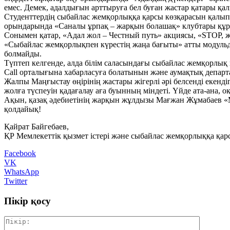
емес. Демек, адалдығын арттыруға бел буған жастар қатары қал
Студенттердің сыбайлас жемқорлыққа қарсы көзқарасын қалыпта
орындарында «Саналы ұрпақ – жарқын болашақ» клубтары құры
Сонымен қатар, «Адал жол – Честный путь» акциясы, «STOP, же
«Сыбайлас жемқорлықпен күрестің жаңа бағыты» атты модульд
болмайды.
Түптеп келгенде, алда білім саласындағы сыбайлас жемқорлық к
Call орталығына хабарласуға болатынын және аумақтық депар
Жалпы Маңғыстау өңірінің жастары жігерлі әрі белсенді екенд
жолға түспеуін қадағалау аға буынның міндеті. Үйде ата-ана, о
Ақын, қазақ әдебиетінің жарқын жұлдызы Мағжан Жұмабаев «Мен
қолдайық!
Қайрат Байгебаев,
ҚР Мемлекеттік қызмет істері және сыбайлас жемқорлыққа қа
Facebook
VK
WhatsApp
Twitter
Пікір қосу