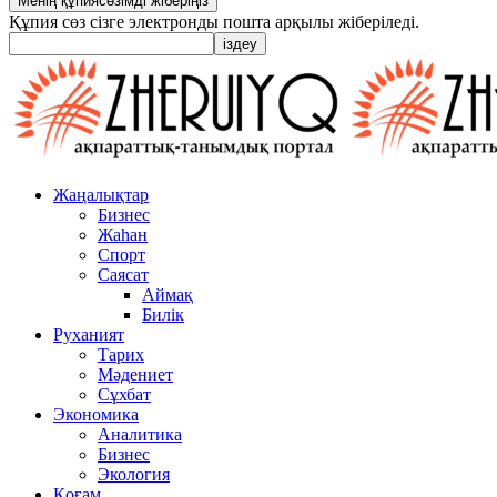
Құпия сөз сізге электронды пошта арқылы жіберіледі.
Жаңалықтар
Бизнес
Жаһан
Спорт
Саясат
Аймақ
Билік
Руханият
Тарих
Мәдениет
Сұхбат
Экономика
Аналитика
Бизнес
Экология
Қоғам