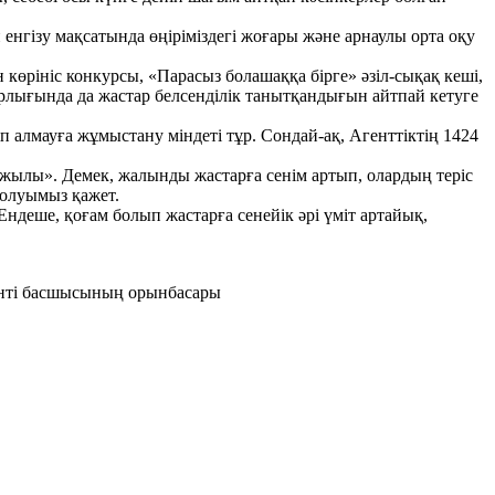
нгізу мақсатында өңіріміздегі жоғары және арнаулы орта оқу
өрініс конкурсы, «Парасыз болашаққа бірге» әзіл-сықақ кеші,
лығында да жастар белсенділік танытқандығын айтпай кетуге
п алмауға жұмыстану міндеті тұр. Сондай-ақ, Агенттіктің 1424
р жылы». Демек, жалынды жастарға сенім артып, олардың теріс
 болуымыз қажет.
ндеше, қоғам болып жастарға сенейік әрі үміт артайық,
менті басшысының орынбасары