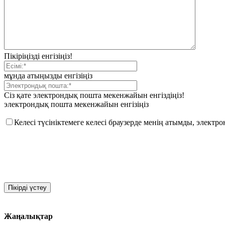
Пікіріңізді енгізіңіз!
мұнда атыңызды енгізіңіз
Сіз қате электрондық пошта мекенжайын енгіздіңіз!
электрондық пошта мекенжайын енгізіңіз
Келесі түсініктемеге келесі браузерде менің атымды, элект
Жаңалықтар