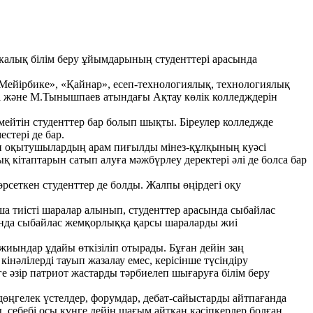
икалық білім беру ұйымдарының студенттері арасында
«Мейірбике», «Қайнар», есеп-технологиялық, технологиялық
і және М.Тынышпаев атындағы Ақтау көлік колледждерін
лмейтін студенттер бар болып шықты. Біреулер колледжде
стері де бар.
ын оқытушылардың арам пиғылды мінез-құлқының куәсі
 кітаптарын сатып алуға мәжбүрлеу деректері әлі де болса бар
рсеткен студенттер де болды. Жалпы өңірдегі оқу
 тиісті шаралар алынып, студенттер арасында сыбайлас
ында сыбайлас жемқорлыққа қарсы шараларды жиі
иындар ұдайы өткізіліп отырады. Бұған дейін заң
кінәлілерді тауып жазалау емес, керісінше түсіндіру
 әзір патриот жастарды тәрбиелеп шығаруға білім беру
дөңгелек үстелдер, форумдар, дебат-сайыстарды айтпағанда
, себебі осы күнге дейін шағым айтқан кәсіпкерлер болған