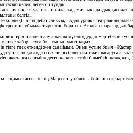
ыптасып келеді деген ой түйдік.
стыру және студенттік ортада академиялық адалдық қағидатын е
лғаны белгілі.
мқорлық!» атты дебат сайысы, «Адал ұрпақ» театрландырылған к
ік тренингі ұйымдастырылған болатын. Аталған шаралардың бар
өріністерінің алдын алу арқылы мұғалімдердің мәртебесін түсірі
таментке хабарласуға болатынын ұмытпаңыз.
ігін тілге тиек еткенді жөн санаймын. Оның үстіне биыл «Жаста
қуда ұстаз, ал қоғамда сіз және біз болып нәтиже шығаруға асық
 жастарға сенемін» деген қанатты сөзін білмейтін қазақ жоқ. Е
рсы іс-қимыл агенттігінің Маңғыстау облысы бойынша департа