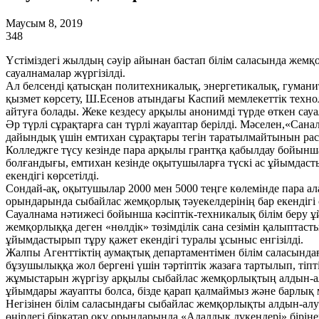
Маусым 8, 2019
348
Үстіміздегі жылдың сәуір айынан бастап білім саласында жемқ
сауалнамалар жүргізілді.
Ал белсенді қатысқан политехникалық, энергетикалық, гуманит
қызмет көрсету, Ш.Есенов атындағы Каспий мемлекеттік техн
айтуға болады. Жеке кездесу арқылы анонимді түрде өткен сау
Әр түрлі сұрақтарға сан түрлі жауаптар берілді. Мәселен,«Са
дайындық үшін емтихан сұрақтары тегін таратылмайтынын раста
Колледжге түсу кезінде пара арқылы грантқа қабылдау бойын
болғандығы, емтихан кезінде оқытушыларға түскі ас ұйымдасты
екендігі көрсетілді.
Сондай-ақ, оқытушылар 2000 мен 5000 теңге көлемінде пара ал
орындарында сыбайлас жемқорлық тәуекелдерінің бар екендігі 
Сауалнама нәтижесі бойынша кәсіптік-техникалық білім беру 
жемқорлыққа деген «нөлдік» төзімділік сана сезімін қалыпта
ұйымдастырып тұру қажет екендігі туралы ұсыныс енгізілді.
Жалпы Агенттіктің аумақтық департаментімен білім саласындағ
бұзушылыққа жол бергені үшін тәртіптік жазаға тартылып, тіпті 
жұмыстарын жүргізу арқылы сыбайлас жемқорлықтың алдын-алу 
ұйымдары жауапты болса, бізде қарап қалмаймыз және барлық 
Негізінен білім саласындағы сыбайлас жемқорлықты алдын-алуғ
өңірдегі бірқатар оқу орындарында «Адалдық дүкендері» біріне