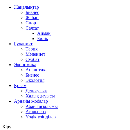
Жаңалықтар
Бизнес
Жаһан
Спорт
Саясат
Аймақ
Билік
Руханият
Тарих
Мәдениет
Сұхбат
Экономика
Аналитика
Бизнес
Экология
Қоғам
Денсаулық
Халық дауысы
Арнайы жобалар
Абай тағылымы
Аталы сөз
Үздік үзінділер
Кіру