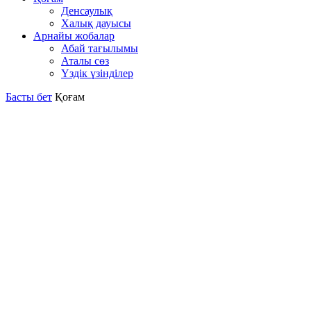
Денсаулық
Халық дауысы
Арнайы жобалар
Абай тағылымы
Аталы сөз
Үздік үзінділер
Басты бет
Қоғам