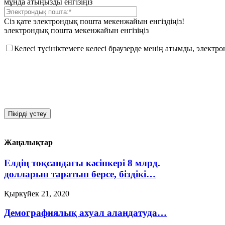
мұнда атыңызды енгізіңіз
Сіз қате электрондық пошта мекенжайын енгіздіңіз!
электрондық пошта мекенжайын енгізіңіз
Келесі түсініктемеге келесі браузерде менің атымды, элект
Жаңалықтар
Елдің тоқсандағы кәсіпкері 8 млрд.
долларын таратып берсе, біздікі…
Қыркүйек 21, 2020
Демографиялық ахуал алаңдатуда…