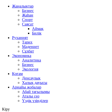
Жаңалықтар
Бизнес
Жаһан
Спорт
Саясат
Аймақ
Билік
Руханият
Тарих
Мәдениет
Сұхбат
Экономика
Аналитика
Бизнес
Экология
Қоғам
Денсаулық
Халық дауысы
Арнайы жобалар
Абай тағылымы
Аталы сөз
Үздік үзінділер
Кіру