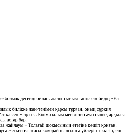
не болмақ дегенді ойлап, жаны тыным таппаған бидің «Ел
иялық билікке жан-тәнімен қарсы тұрған, оның сұрқия
. Ұлтқа сенім артты. Білім-ғылым мен діни сауаттылық арқылы
сы астар бар.
аз жайлауы – Толағай шоқысының етегіне көшіп қонған.
ға жеткен ел ағасы көкорай шалғынға үйлерін тіккізіп, еш