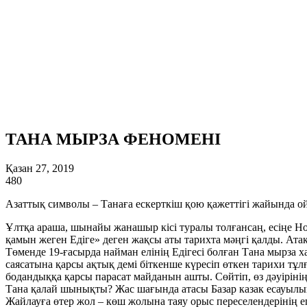
ТАНА МЫРЗА ФЕНОМЕНІ
Қазан 27, 2019
480
Азаттық символы – Танаға ескерткіш қою қажеттігі жайында о
Ұлтқа араша, шынайы жанашыр кісі туралы толғансаң, есіңе Н
қамын жеген Едіге» деген жақсы аты тарихта мәңгі қалды. Атақ
Төменде 19-ғасырда найман елінің Едігесі болған Тана мырза х
саясатына қарсы ақтық демі біткенше күресіп өткен тарихи тұлғ
бодандыққа қарсы парасат майданын ашты. Сөйтіп, өз дәуірінің
Тана қалай шынықты? Жас шағында атасы Базар казак есауылы
Жайлауға өтер жол – көш жолына таяу орыс переселендерінің ег