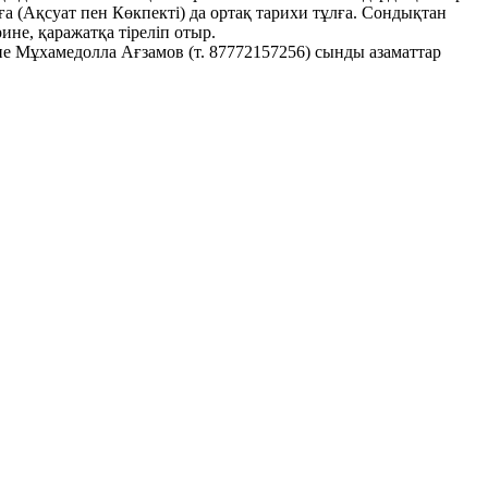
нға (Ақсуат пен Көкпекті) да ортақ тарихи тұлға. Сондықтан
ине, қаражатқа тіреліп отыр.
әне Мұхамедолла Ағзамов (т. 87772157256) сынды азаматтар