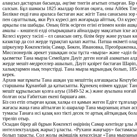
алаңсыз дастархан басында, әңгіме тиегін ағытып отырған. Бір
салсын. Бұл шамасы 1825 жылдар болған оқиға, оны Айбек Тлеу
Билікке енді ғана араласа бастаған жас жігіт Тана санасына зор
пен сауаттылық, яки Рух күресі деп жоғарыда айттық. Ол күрес
арқылы оза шабады. Оның бітік өсірген егіні егінмен көзін а
амалы – көшпелі елді отырықшыға айналдыру мақсатын іске ас
Келесі күресу тәсілі – ел санасын ояту, білім беру және рухын
казактар да сол жерде тұрақтап қалап жатты. Патша өкіметі о
шіркеулер Көкпектінің Самар, Бөкен, Ивановка, Преображенка,
Миссионерлік әрекет ушыққан осы тұста «мырза» және «әділ би
қызметке Тана мырза Семейден Дәуіт деген ноғай азаматын алдыр
жерде мешіт-медреселер ашылып, Дәуіт қазірет бастаған Шәріп, Ғ
халықтармен иық теңестірді. Тана мырза мұрындық болып, 1854 
керек.
Архив мағлұматы Тана ашқан үш мешіттің алғашқысы Кеңтүбек
старшыны Құнанбай да қатысыпты. Құнекең өзімен құрдас Тана
мешіт құрылысын қолға алуы (1849-52 ж.) және ауылына ноғай
болған осы Ғабитхан екені баршаға аян.
Біз сөз етіп отырған қазақ халқы ел қамын жеген Едіге тұлғалар
жағасы жаңа ғана айтылған іс-шаралар Тана мырзаның атын аспа
тумасы Танаға исі қазақ көз тікті десек те артық айтқандық бо
тіреліп отыр.
Осыдан бірер ай бұрын Көкпекті өңірінің Самар кентінде ұлы А
интеллектуалдық жарыс) ұласты. «Рухани жаңғыру» бастамасы
болып тарасты. Сол жолы әкімшілік кеңсесінде «Тана мырзаның