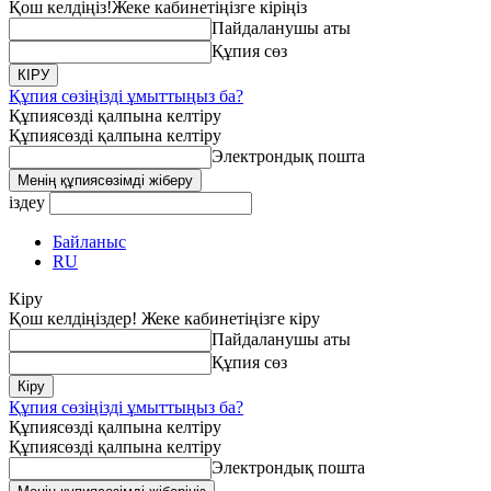
Қош келдіңіз!
Жеке кабинетіңізге кіріңіз
Пайдаланушы аты
Құпия сөз
Құпия сөзіңізді ұмыттыңыз ба?
Құпиясөзді қалпына келтіру
Құпиясөзді қалпына келтіру
Электрондық пошта
іздеу
Байланыс
RU
Кіру
Қош келдіңіздер! Жеке кабинетіңізге кіру
Пайдаланушы аты
Құпия сөз
Құпия сөзіңізді ұмыттыңыз ба?
Құпиясөзді қалпына келтіру
Құпиясөзді қалпына келтіру
Электрондық пошта