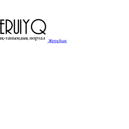
Жерұйық