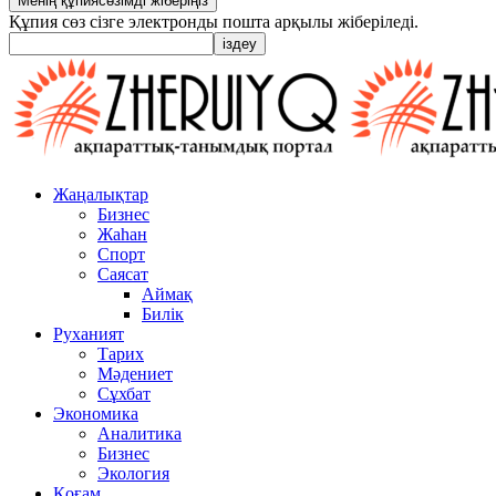
Құпия сөз сізге электронды пошта арқылы жіберіледі.
Жаңалықтар
Бизнес
Жаһан
Спорт
Саясат
Аймақ
Билік
Руханият
Тарих
Мәдениет
Сұхбат
Экономика
Аналитика
Бизнес
Экология
Қоғам