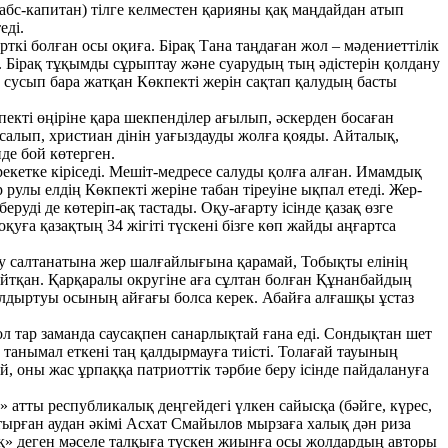
табс-капитан) тілге келместен қарияны қақ маңдайдан атып
еді.
рткі болған осы оқиға. Бірақ Тана таңдаған жол – мәдениеттілік
ы. Бірақ тұқымды сұрыптау және суарудың тың әдістерін қолдану
н сусып бара жатқан Көкпекті жерін сақтап қалудың басты
кпекті өңіріне қара шекпенділер ағылып, әскерден босаған
 салып, христиан дінін уағыздауды жолға қояды. Айталық,
де бой көтерген.
екетке кіріседі. Мешіт-медресе салуды қолға алған. Имамдық
рулы елдің Көкпекті жеріне табан тіреуіне ықпал етеді. Жер-
руді де көтеріп-ақ тастады. Оқу-ағарту ісінде қазақ өзге
уға қазақтың 34 жігіті түскені бізге көп жайды аңғартса
у салтанатына жер шалғайлығына қарамай, Тобықты елінің
йтқан. Қарқаралы округіне аға сұлтан болған Құнанбайдың
алдыртуы осының айғағы болса керек. Абайға алғашқы ұстаз
 сол тар заманда саусақпен санарлықтай ғана еді. Сондықтан шет
 танымал еткені таң қалдырмауға тиісті. Толағай тауының
ай, оны жас ұрпаққа патриоттік тәрбие беру ісінде пайдалануға
» атты республикалық деңгейдегі үлкен сайысқа (бәйге, күрес,
рған аудан әкімі Асхат Смайылов мырзаға халық дән риза
жоқ» деген мәселе талқыға түскен жиынға осы жолдардың авторы