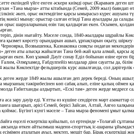
 сәтте екпіндей үйге енген әскери киімді орыс (Караваев деген ш
хан «Тана мырза» атты кітабында (Семей, 2009 жыл) баяндап өт
 сілкініс әкеп, орыс өктемдігіне қарсы ымырасыз күрес ашуына тү
тің мәнісі мынау: орыстар салған егінді Тана ауылдары да салад
шқан орыс шаруаларының өзін таң қалдырған екен. Осымен, қолда
ырған.
 көтеріп, дінін нығайту. Мәселе сонда, 1840-жылдары шұрайлы Кө
ларға қызмет көрсету орындарын ашып, ұрпақтарын оқыту, шіркеу
 Черноярка, Возвышенка, Казнаковка сияқты ондаған мекендерін
» деген аты алысқа жайылған Тана бей-жай қала алмай, қарсы әр
ған екен. Көп ұзамай Дәуіт сонау Еділ бойынан өзіне ерген бір 
алим, Әлмұхамед, Ғабдулпейіз молдалар діни сауатты да, білім бе
жылы Көкпектіде фельдшерлік курс ашылғанда, сол дәрігерлік оқ
 деген жерде 1849 жылы ашылған деп дерек береді. Оның ашыл
 мырзаның тәжірибесінен көп сабақ алып, еліне қалың оймен қа
 молда Ғабитханды алдыртып, «Ескі там» деген жерде медресе с
ға аса зәру дәуір еді. Ұлтты өз күшіне сендірген мәрт азаматтар
нға шығарып, әрісі Семей, берісі Зайсан, Алтай, Аягөз халқына
ла қоймас. Бүгінгі күнгі мәселе – Тана мырза феномені ұмыт қалм
байға еңселі ескерткіш қойылып, ол ертеңінде «Толағай сұлтаны
 аясында өткен айтылмыш мәдени-спорттық іс-шараны ұйымдасты
 есімімен аталатын ауыл, мектеп, мешіт бар. Бірақ ескерткіші 