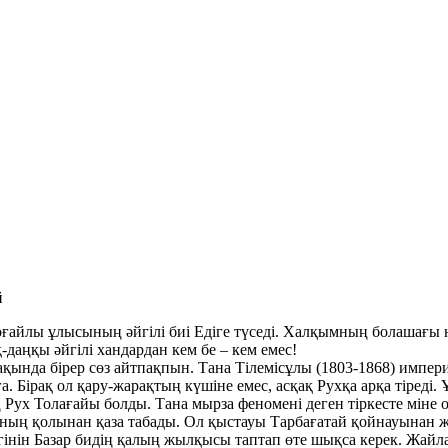
й
оғайлы ұлысының әйгілі биі Едіге түседі. Халқымның болашағы 
-даңқы әйгілі хандардан кем бе – кем емес!
ақында бірер сөз айтпақпын. Тана Тілемісұлы (1803-1868) импер
а. Бірақ ол қару-жарақтың күшіне емес, асқақ Рухқа арқа тіреді
 Рух Толағайы болды. Тана мырза феномені деген тіркесте міне о
ның қолынан қаза табады. Ол қыстауы Тарбағатай қойнауынан ж
інін Базар бидің қалың жылқысы таптап өте шықса керек. Жайлау