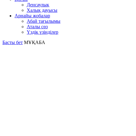
Денсаулық
Халық дауысы
Арнайы жобалар
Абай тағылымы
Аталы сөз
Үздік үзінділер
Басты бет
МҰҚАБА