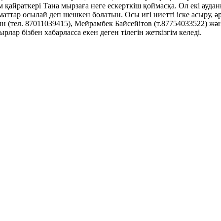
ам қайраткері Тана мырзаға неге ескерткіш қоймасқа. Ол екі ауда
аттар осылай деп шешкен болатын. Осы игі ниетті іске асыру, әр
ин (тел. 87011039415), Мейрамбек Байсейітов (т.87754033522) ж
ар бізбен хабарласса екен деген тілегін жеткізгім келеді.