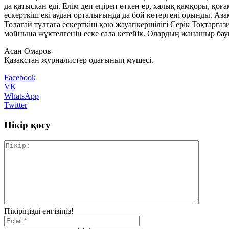
да қатысқан еді. Елім деп еңіреп өткен ер, халық қамқоры, қоғ
ескерткіш екі аудан орталығында да бой көтергені орынды. Азам
Толағай тұлғаға ескерткіш қою жауапкершілігі Серік Тоқтарғаз
мойнына жүктелгенін еске сала кетейік. Олардың жанашыр бауырл
Асан Омаров –
Қазақстан журналистер одағының мүшесі.
Facebook
VK
WhatsApp
Twitter
Пікір қосу
Пікіріңізді енгізіңіз!