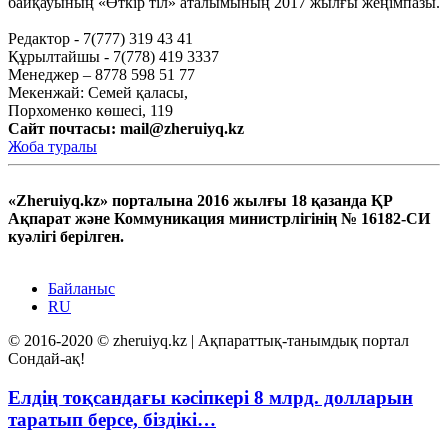
байқауының «Өткір тіл» аталымының 2017 жылғы жеңімпазы.
Редактор - 7(777) 319 43 41
Құрылтайшы - 7(778) 419 3337
Менеджер – 8778 598 51 77
Мекенжай: Семей қаласы,
Порхоменко көшесі, 119
Сайт почтасы:
mail@zheruiyq.kz
Жоба туралы
«Zheruiyq.kz» порталына 2016 жылғы 18 қазанда ҚР
Ақпарат және Коммуникация министрлігінің № 16182-СИ
куәлігі берілген.
Байланыс
RU
© 2016-2020 © zheruiyq.kz | Ақпараттық-танымдық портал
Сондай-ақ!
Елдің тоқсандағы кәсіпкері 8 млрд. долларын
таратып берсе, біздікі…