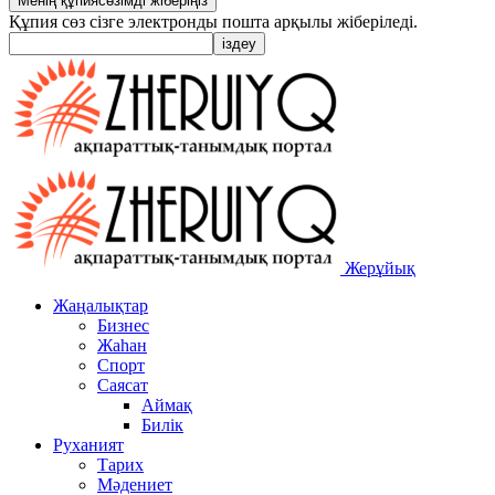
Құпия сөз сізге электронды пошта арқылы жіберіледі.
Жерұйық
Жаңалықтар
Бизнес
Жаһан
Спорт
Саясат
Аймақ
Билік
Руханият
Тарих
Мәдениет