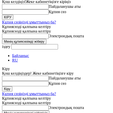
Қош келдіңіз!
Жеке кабинетіңізге кіріңіз
Пайдаланушы аты
Құпия сөз
Құпия сөзіңізді ұмыттыңыз ба?
Құпиясөзді қалпына келтіру
Құпиясөзді қалпына келтіру
Электрондық пошта
іздеу
Байланыс
RU
Кіру
Қош келдіңіздер! Жеке кабинетіңізге кіру
Пайдаланушы аты
Құпия сөз
Құпия сөзіңізді ұмыттыңыз ба?
Құпиясөзді қалпына келтіру
Құпиясөзді қалпына келтіру
Электрондық пошта