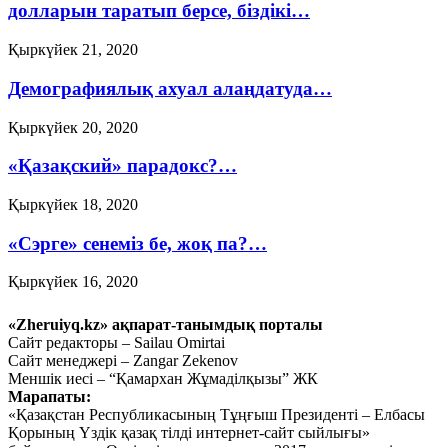
долларын таратып берсе, біздікі…
Қыркүйек 21, 2020
Демографиялық ахуал алаңдатуда…
Қыркүйек 20, 2020
«Қазақский» парадокс?…
Қыркүйек 18, 2020
«Сэрге» сенеміз бе, жоқ па?…
Қыркүйек 16, 2020
Ауыл шаруашылығын
«Zheruiyq.kz» ақпарат-танымдық порталы
дамытпай, бәсекеге қабілетті
Сайт редакторы – Sailau Omirtai
Сайт менеджері – Zangar Zekenov
экономика құру мүмкін емес
Меншік иесі – “Қамархан Жұмаділқызы” ЖК
Марапаты:
Қыркүйек 15, 2020
«Қазақстан Республикасының Тұңғыш Президенті – Елбасы
Тағы оқу
Қорының Үздік қазақ тілді интернет-сайт сыйлығы»