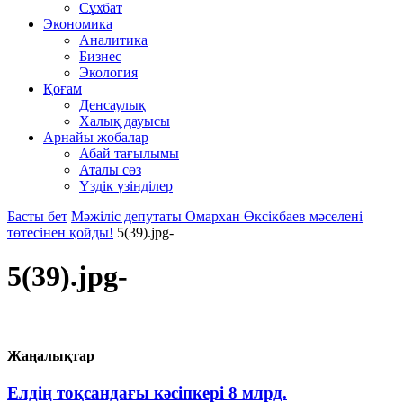
Сұхбат
Экономика
Аналитика
Бизнес
Экология
Қоғам
Денсаулық
Халық дауысы
Арнайы жобалар
Абай тағылымы
Аталы сөз
Үздік үзінділер
Басты бет
Мәжіліс депутаты Омархан Өксікбаев мәселені
төтесінен қойды!
5(39).jpg-
5(39).jpg-
Жаңалықтар
Елдің тоқсандағы кәсіпкері 8 млрд.