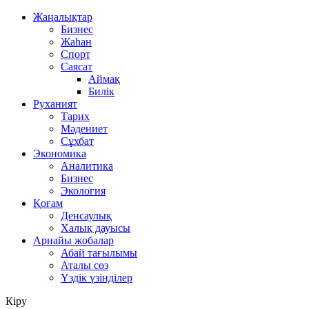
Жаңалықтар
Бизнес
Жаһан
Спорт
Саясат
Аймақ
Билік
Руханият
Тарих
Мәдениет
Сұхбат
Экономика
Аналитика
Бизнес
Экология
Қоғам
Денсаулық
Халық дауысы
Арнайы жобалар
Абай тағылымы
Аталы сөз
Үздік үзінділер
Кіру