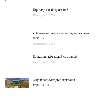
Бір елде екі бюджет пе?…
Желтоқсан 2, 2020
«Элементарлық экономикадан хабары
жоқ…»
Желтоқсан 2, 2020
Шоқанды кім қалай сомдады?
Желтоқсан 1, 2020
«Ауылдарымыздың жағдайы
мүшкіл…»
Қараша 22, 2020
Мамин шекараны мықтаймыз деді…
Қараша 20, 2020