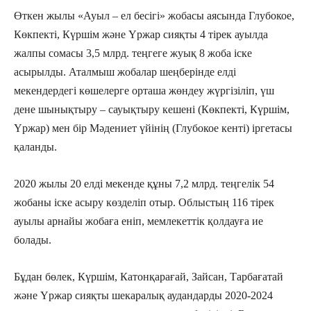
Өткен жылы «Ауыл – ел бесігі» жобасы аясында Глубокое,
Көкпекті, Күршім және Үржар сияқты 4 тірек ауылда
жалпы сомасы 3,5 млрд. теңгеге жуық 8 жоба іске
асырылды. Аталмыш жобалар шеңберінде елді
мекендердегі көшелерге орташа жөндеу жүргізіліп, үш
дене шынықтыру – сауықтыру кешені (Көкпекті, Күршім,
Үржар) мен бір Мәдениет үйінің (Глубокое кенті) іргетасы
қаланды.
2020 жылы 20 елді мекенде құны 7,2 млрд. теңгелік 54
жобаны іске асыру көзделіп отыр. Облыстың 116 тірек
ауылы арнайы жобаға еніп, мемлекеттік қолдауға ие
болады.
Бұдан бөлек, Күршім, Катонқарағай, Зайсан, Тарбағатай
және Үржар сияқты шекаралық аудандарды 2020-2024