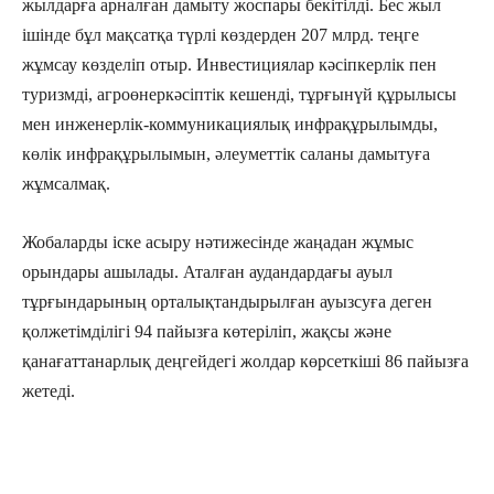
жылдарға арналған дамыту жоспары бекітілді. Бес жыл
ішінде бұл мақсатқа түрлі көздерден 207 млрд. теңге
жұмсау көзделіп отыр. Инвестициялар кәсіпкерлік пен
туризмді, агроөнеркәсіптік кешенді, тұрғынүй құрылысы
мен инженерлік-коммуникациялық инфрақұрылымды,
көлік инфрақұрылымын, әлеуметтік саланы дамытуға
жұмсалмақ.
Жобаларды іске асыру нәтижесінде жаңадан жұмыс
орындары ашылады. Аталған аудандардағы ауыл
тұрғындарының орталықтандырылған ауызсуға деген
қолжетімділігі 94 пайызға көтеріліп, жақсы және
қанағаттанарлық деңгейдегі жолдар көрсеткіші 86 пайызға
жетеді.