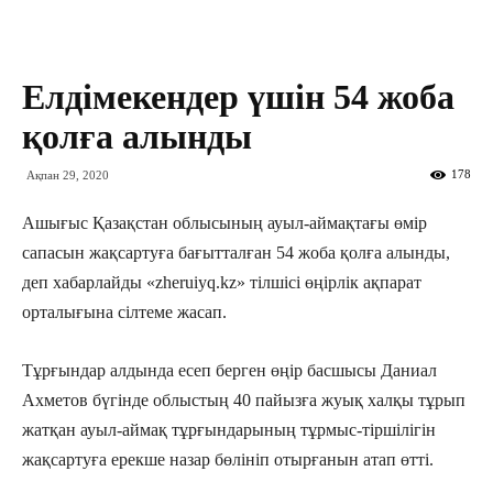
Елдімекендер үшін 54 жоба
қолға алынды
178
Ақпан 29, 2020
Ашығыс Қазақстан облысының ауыл-аймақтағы өмір
сапасын жақсартуға бағытталған 54 жоба қолға алынды,
деп хабарлайды «zheruiyq.kz» тілшісі өңірлік ақпарат
орталығына сілтеме жасап.
Тұрғындар алдында есеп берген өңір басшысы Даниал
Ахметов бүгінде облыстың 40 пайызға жуық халқы тұрып
жатқан ауыл-аймақ тұрғындарының тұрмыс-тіршілігін
жақсартуға ерекше назар бөлініп отырғанын атап өтті.