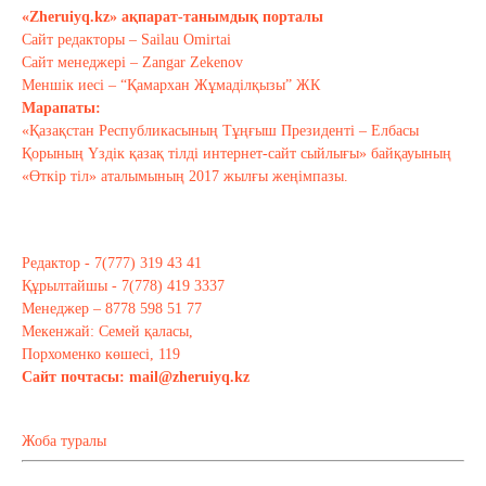
«Zheruiyq.kz» ақпарат-танымдық порталы
Сайт редакторы – Sailau Omirtai
Сайт менеджері – Zangar Zekenov
Тағы оқу
Меншік иесі – “Қамархан Жұмаділқызы” ЖК
Марапаты:
«Қазақстан Республикасының Тұңғыш Президенті – Елбасы
Қорының Үздік қазақ тілді интернет-сайт сыйлығы» байқауының
«Өткір тіл» аталымының 2017 жылғы жеңімпазы.
Редактор - 7(777) 319 43 41
Құрылтайшы - 7(778) 419 3337
Менеджер – 8778 598 51 77
Мекенжай: Семей қаласы,
Порхоменко көшесі, 119
Сайт почтасы:
mail@zheruiyq.kz
Жоба туралы