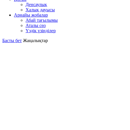
Денсаулық
Халық дауысы
Арнайы жобалар
Абай тағылымы
Аталы сөз
Үздік үзінділер
Басты бет
Жаңалықтар