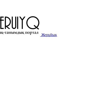
Жерұйық