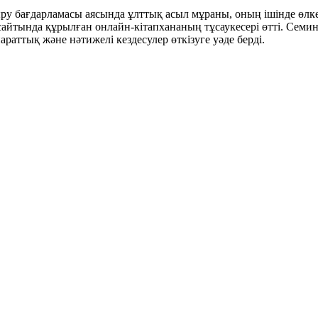
 бағдарламасы аясында ұлттық асыл мұраны, оның ішінде өлкет
сайтында құрылған онлайн-кітапхананың тұсаукесері өтті. Семи
раттық және нәтижелі кездесулер өткізуге уәде берді.