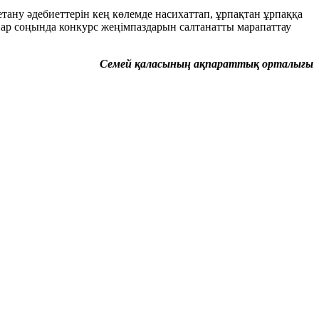
ану әдебиеттерін кең көлемде насихаттап, ұрпақтан ұрпаққа
нар соңында конкурс жеңімпаздарын салтанатты марапаттау
Семей қаласының ақпараттық орталығы