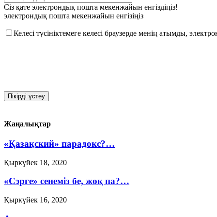
Сіз қате электрондық пошта мекенжайын енгіздіңіз!
электрондық пошта мекенжайын енгізіңіз
Келесі түсініктемеге келесі браузерде менің атымды, элект
Жаңалықтар
«Қазақский» парадокс?…
Қыркүйек 18, 2020
«Сэрге» сенеміз бе, жоқ па?…
Қыркүйек 16, 2020