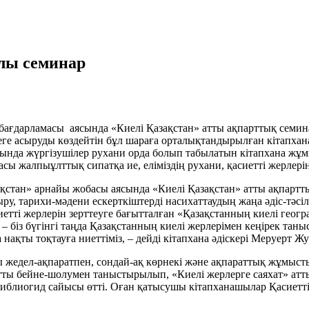
лы семинар
бағдарламасы аясында «Киелі Қазақстан» атты ақпарттық семин
ге асыруды көздейтін бұл шараға орталықтандырылған кітапхана
ында жүргізушілер рухани орда болып табылатын кітапхана жұм
сы жалпыұлттық сипатқа ие, еліміздің рухани, қасиетті жерлерін
ақстан» арнайы жобасы аясында «Киелі Қазақстан» атты ақпартт
ру, тарихи-мәдени ескерткіштерді насихаттаудың жаңа әдіс-тәс
асиетті жерлерін зерттеуге бағытталған «Қазақстанның киелі гео
бар – біз бүгінгі таңда Қазақстанның киелі жерлерімен кеңірек т
 нақты тоқтауға ниеттіміз, – дейді кітапхана әдіскері Меруерт Ж
жедел-ақпаратпен, сондай-ақ көрнекі және ақпараттық жұмыстың 
ты бейне-шолумен таныстырылып, «Киелі жерлерге саяхат» атты
блиогид сайысы өтті. Оған қатысушы кітапханашылар Қасиетті Қ