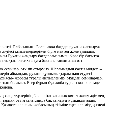
ар өтті. Елбасының «Болашаққа бағдар: рухани жағңыру»
 жүйесі қызметкерлерімен бірге мектеп және ауылдық
ысы Рухани жаңғыру бағдарламасымен бірге бір бағытта
 анықтап, насихаттауға бағатталғанын атап өтті.
ық семинар өткізіп отырмыз. Шарамыздың басты міндеті –
ілдерін айқындап, рухани құндылықтарды паш етудегі
графиясы» жобасы туралы әңгімелейміз. Мұндай семинарлар,
анысатын боламыз. Егер бұрын бұл жоба туралы көп көлемде
укенова.
жаңа түрлерінің бірі – кітапханалық квилт жасау әдісімен,
 тарихи баттл сайысында бақ сынауға мүмкіндік алды.
азақстан арнайы жобасының тізіміне еңген еліміздің киелі