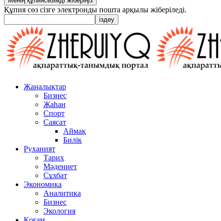
Құпия сөз сізге электронды пошта арқылы жіберіледі.
Жаңалықтар
Бизнес
Жаһан
Спорт
Саясат
Аймақ
Билік
Руханият
Тарих
Мәдениет
Сұхбат
Экономика
Аналитика
Бизнес
Экология
Қоғам