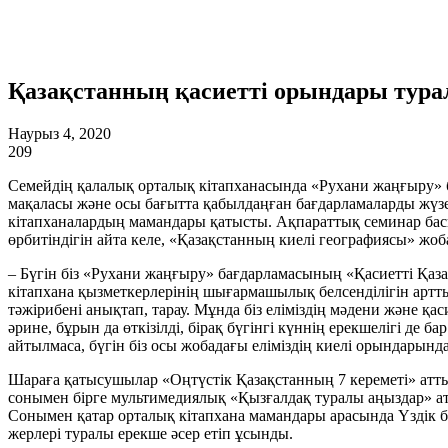
Қазақстанның қасиетті орындары тура
Наурыз 4, 2020
209
Семейдің қалалық орталық кітапханасында «Рухани жаңғыру» 
мақаласы және осы бағытта қабылдаңған бағдарламаларды жүзе
кітапханалардың мамандары қатысты. Ақпараттық семинар бас
өрбитіндігін айта келе, «Қазақстанның киелі географиясы» жоба
– Бүгін біз «Рухани жаңғыру» бағдарламасының «Қасиетті Қаз
кітапхана қызметкерлерінің шығармашылық белсенділігін артты
тәжірибені анықтап, тарау. Мұнда біз еліміздің мәдени және қ
әрине, бұрын да өткізілді, бірақ бүгінгі күннің ерекшелігі де 
айтылмаса, бүгін біз осы жобадағы еліміздің киелі орындарында
Шараға қатысушылар «Оңтүстік Қазақстанның 7 кереметі» атты 
сонымен бірге мультимедиялық «Қызғалдақ туралы аңыздар» ат
Сонымен қатар орталық кітапхана мамандары арасында Үздік би
жерлері туралы ерекше әсер етіп ұсынды.