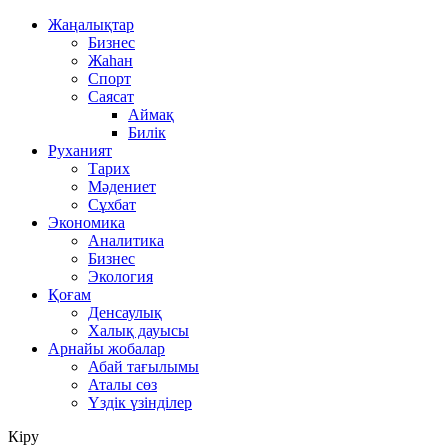
Жаңалықтар
Бизнес
Жаһан
Спорт
Саясат
Аймақ
Билік
Руханият
Тарих
Мәдениет
Сұхбат
Экономика
Аналитика
Бизнес
Экология
Қоғам
Денсаулық
Халық дауысы
Арнайы жобалар
Абай тағылымы
Аталы сөз
Үздік үзінділер
Кіру