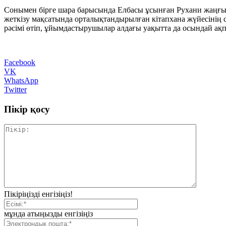
Сонымен бірге шара барысында Елбасы ұсынған Рухани жаңғыру
жеткізу мақсатында орталықтандырылған кітапхана жүйесінің 
рәсімі өтіп, ұйымдастырушылар алдағы уақытта да осындай ақпа
Facebook
VK
WhatsApp
Twitter
Пікір қосу
Пікіріңізді енгізіңіз!
мұнда атыңызды енгізіңіз