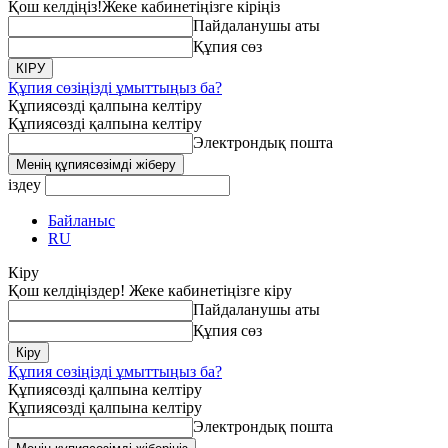
Қош келдіңіз!
Жеке кабинетіңізге кіріңіз
Пайдаланушы аты
Құпия сөз
Құпия сөзіңізді ұмыттыңыз ба?
Құпиясөзді қалпына келтіру
Құпиясөзді қалпына келтіру
Электрондық пошта
іздеу
Байланыс
RU
Кіру
Қош келдіңіздер! Жеке кабинетіңізге кіру
Пайдаланушы аты
Құпия сөз
Құпия сөзіңізді ұмыттыңыз ба?
Құпиясөзді қалпына келтіру
Құпиясөзді қалпына келтіру
Электрондық пошта