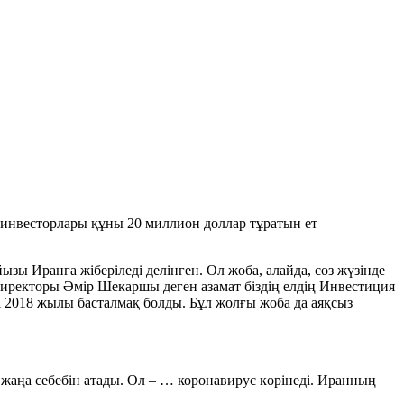
инвесторлары құны 20 миллион доллар тұратын ет
зы Иранға жіберіледі делінген. Ол жоба, алайда, сөз жүзінде
директоры Әмір Шекаршы деген азамат біздің елдің Инвестиция
 2018 жылы басталмақ болды. Бұл жолғы жоба да аяқсыз
 жаңа себебін атады. Ол – … коронавирус көрінеді. Иранның