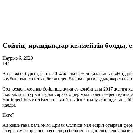
Сөйтіп, ирандықтар келмейтін болды, 
Наурыз 6, 2020
144
Алты жыл бұрын, яғни, 2014 жылы Семей қаласының «Өндіріст
комбинатын салатын болды деп басшыларымыздың жар салған ке
Сол кездегі жоспар бойынша жаңа ет комбинаты 2017 жылға қара
«қалықтап» тұрып-тұрып, араға бірер жыл салып барып қайта 
жөніндегі Комитетімен осы жобаны іске асыру жөнінде тағы б
қалды.
Неге?
Ал кеше ғана қала әкімі Ермак Сәлімов мал өсіріп отырған фе
іскер азаматтары осы кеселдің себебінен біздің елге келе алмай