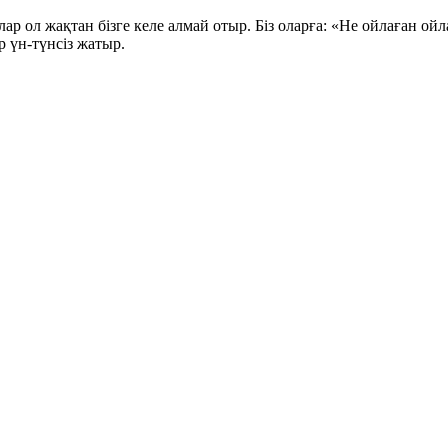
лар ол жақтан бізге келе алмай отыр. Біз оларға: «Не ойлаған 
р үн-түнсіз жатыр.