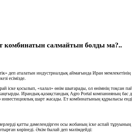
ет комбинатын салмайтын болды ма?..
ік» деп аталатын индустриалдық аймағында Иран мемлекетінің 
зі есімізде.
й іске қосылып, «халал» өнім шығарады, ол өнімнің тоқсан пайы
жаңғырды. Ирандық-қазақстандық Agro Portal компанияның бас 
ір инвестициялық шарт жасады. Ет комбинатының құрылысы енді
рмерлерді қатты дәмелендірген осы жобаның іске аспай тұруының
 отырған көрінеді. Әкім былай деп мәлімдейді: