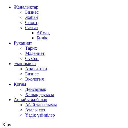
Жаңалықтар
Бизнес
Жаһан
Спорт
Саясат
Аймақ
Билік
Руханият
Тарих
Мәдениет
Сұхбат
Экономика
Аналитика
Бизнес
Экология
Қоғам
Денсаулық
Халық дауысы
Арнайы жобалар
Абай тағылымы
Аталы сөз
Үздік үзінділер
Кіру