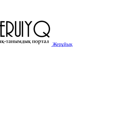
Жерұйық