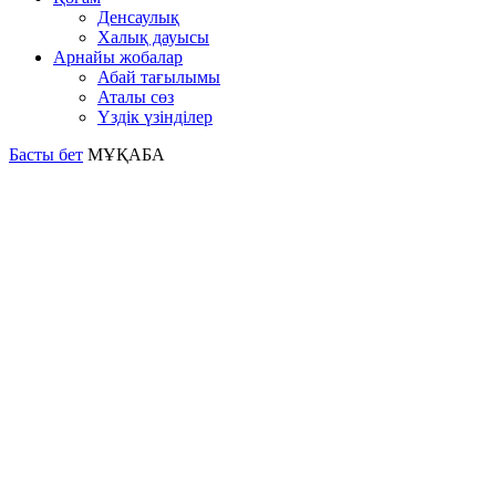
Денсаулық
Халық дауысы
Арнайы жобалар
Абай тағылымы
Аталы сөз
Үздік үзінділер
Басты бет
МҰҚАБА