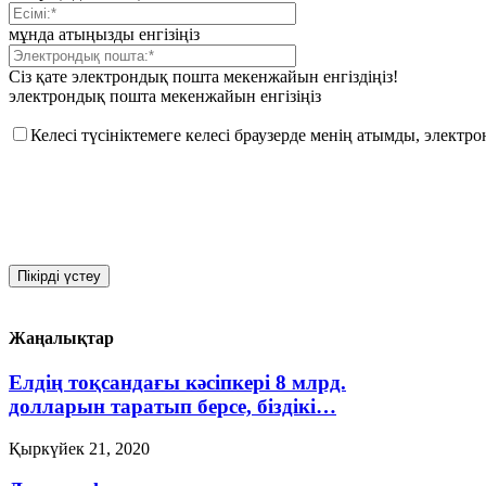
мұнда атыңызды енгізіңіз
Сіз қате электрондық пошта мекенжайын енгіздіңіз!
электрондық пошта мекенжайын енгізіңіз
Келесі түсініктемеге келесі браузерде менің атымды, элект
Жаңалықтар
Елдің тоқсандағы кәсіпкері 8 млрд.
долларын таратып берсе, біздікі…
Қыркүйек 21, 2020