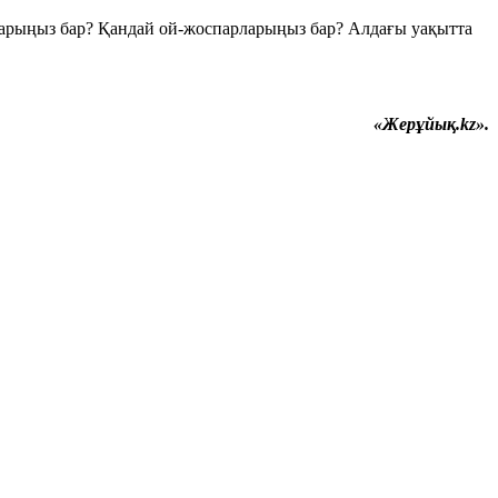
ойларыңыз бар? Қандай ой-жоспарларыңыз бар? Алдағы уақытта
«Жерұйық.kz».