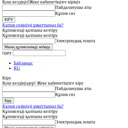
Қош келдіңіз!
Жеке кабинетіңізге кіріңіз
Пайдаланушы аты
Құпия сөз
Құпия сөзіңізді ұмыттыңыз ба?
Құпиясөзді қалпына келтіру
Құпиясөзді қалпына келтіру
Электрондық пошта
іздеу
Байланыс
RU
Кіру
Қош келдіңіздер! Жеке кабинетіңізге кіру
Пайдаланушы аты
Құпия сөз
Құпия сөзіңізді ұмыттыңыз ба?
Құпиясөзді қалпына келтіру
Құпиясөзді қалпына келтіру
Электрондық пошта