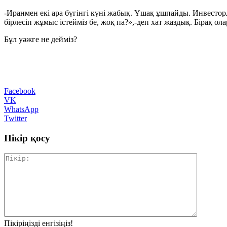
-Иранмен екі ара бүгінгі күні жабық. Ұшақ ұшпайды. Инвестор
бірлесіп жұмыс істейміз бе, жоқ па?»,-деп хат жаздық. Бірақ ола
Бұл уәжге не дейміз?
Facebook
VK
WhatsApp
Twitter
Пікір қосу
Пікіріңізді енгізіңіз!