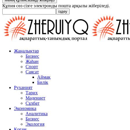
Құпия сөз сізге электронды пошта арқылы жіберіледі.
Жаңалықтар
Бизнес
Жаһан
Спорт
Саясат
Аймақ
Билік
Руханият
Тарих
Мәдениет
Сұхбат
Экономика
Аналитика
Бизнес
Экология
Қоғам