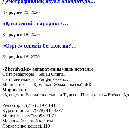
Демографиялық ахуал алаңдатуда…
Қыркүйек 20, 2020
«Қазақский» парадокс?…
Қыркүйек 18, 2020
«Сэрге» сенеміз бе, жоқ па?…
Қыркүйек 16, 2020
Ауыл шаруашылығын
«Zheruiyq.kz» ақпарат-танымдық порталы
дамытпай, бәсекеге қабілетті
Сайт редакторы – Sailau Omirtai
Сайт менеджері – Zangar Zekenov
экономика құру мүмкін емес
Меншік иесі – “Қамархан Жұмаділқызы” ЖК
Марапаты:
Қыркүйек 15, 2020
«Қазақстан Республикасының Тұңғыш Президенті – Елбасы Қор
Тағы оқу
Редактор - 7(777) 319 43 41
Құрылтайшы - 7(778) 419 3337
Менеджер – 8778 598 51 77
Мекенжай: Семей қаласы,
Порхоменко көшесі, 119