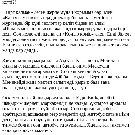
кетті?!
«Төрт қалмақ» деген жерде мұнай қорымыз бар. Мен
«Қалғұты» совхозында директор болып қызмет істеп
жүргенде, бір күні геологтар келіп бізден ет алды.
«Шәкірмыстың» шығыс жағында көмірдің үлкен қоры бар
деді. Сол кезде әлі пыспаған «Қоңыр көмір» екен. Енді бір елу
жылда әбден пісіп-жетіледі деді. Сол елу жылың міне өтті ғой.
Египетте кездесетін, шыны зауытына қажетті шикізат та осы
маңда бар дейді…
Зайсан көлінің маңындағы Ақсуат, Қызылөгіз, Мөнөкей
сияқты ауылдарда өңделетін балық өнімі Мәскеудің
көрмелеріне шығарылатын. Сол кішкентай Ақсуат
ауылындағы мектепте де 400 бала оқыды. Бертінгі жылдары
Мөнөкейді жаңа мектеп салып еді, қырық бала ғана
оқығандықтан, жабылудың алдында тұр.
Өскеменнен 230 шақырым жердегі Күршімнің де, 400
шақырым жердегі Марқакөлдің де халқы Бұқтырма арқылы
өткізетін паромға сүйеніп отыр. Сол паромның өзін
арабтардың ақшасына әзер жөндетіп еді. Автобус қатынайын
десе, паром автобус үшін өте қымбат баға сұрайды. Баға
тиімсіз болған соң, автобус та жүрмейді. Халық тек таксимен
ғана қатынауға мәжбүр.