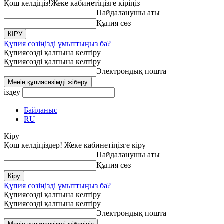
Қош келдіңіз!
Жеке кабинетіңізге кіріңіз
Пайдаланушы аты
Құпия сөз
Құпия сөзіңізді ұмыттыңыз ба?
Құпиясөзді қалпына келтіру
Құпиясөзді қалпына келтіру
Электрондық пошта
іздеу
Байланыс
RU
Кіру
Қош келдіңіздер! Жеке кабинетіңізге кіру
Пайдаланушы аты
Құпия сөз
Құпия сөзіңізді ұмыттыңыз ба?
Құпиясөзді қалпына келтіру
Құпиясөзді қалпына келтіру
Электрондық пошта