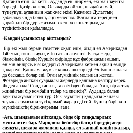
Қытайға өтіп ол кетті. Ауданда екі диірмен, екі май зауыты
бар еді. Қазір ол жоқ. Осыларды ойлап, шыдай алмай,
түнеукүні ауданның жап-жас әкімі Қажанов Дулаттың
қабылдауында болып, әңгімелестім. Жағдайға тереңінен
қарайтын бір дұрыс азамат екен, ұсыныстарымды
түсіністікпен қабылдады.
-Қандай ұсыныстар айттыңыз?
-Бір-екі жыл бұрын газеттен оқып едім, біздің ел Америкадан
140 мың тонна тауық етін сатып әкеліпті. Басқа жерді
білмеймін, біздің Күршім өңірінде құс фабрикасын ашып,
өнімін өндірсе, кім кедергі?! Америкаға кеткен ақшаң өзіңде
қалар еді. Қаншама жұмыс қолы ашылар еді. Өнімнің сапасы
да басқаша болар еді. Оған мүмкіндік молынан жетеді.
Жоғарыда айтқан суармалы жерлерді қалпына келтіру керек.
Жедел арада! Сонда астық та өзімізден болады. Ал қазір астық
жинайтын бір комбайн табар ма екенсің?! Ауданда балық
зауыты жұмыс істеп тұр. Осы зауыттың қалдығы жаңағы
тауық фермасына түгі қалмай жарар еді ғой. Бұның бәрі көп
мүмкіндіктің бірлі-жарымы ғана.
-Аға, шындығын айтқанда, бізде бір таңқаларлық
менталитет бар. Марқакөл бейнебір басқа біреудің жері
сияқты, шекара жалаңаш қалды, ел жаппай көшіп жатыр,