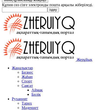
Құпия сөз сізге электронды пошта арқылы жіберіледі.
Жерұйық
Жаңалықтар
Бизнес
Жаһан
Спорт
Саясат
Аймақ
Билік
Руханият
Тарих
Мәдениет