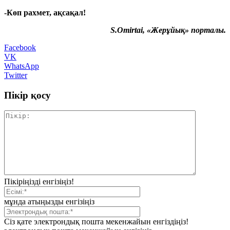
-Көп рахмет, ақсақал!
S.Omirtai, «Жерұйық» порталы.
Facebook
VK
WhatsApp
Twitter
Пікір қосу
Пікіріңізді енгізіңіз!
мұнда атыңызды енгізіңіз
Сіз қате электрондық пошта мекенжайын енгіздіңіз!