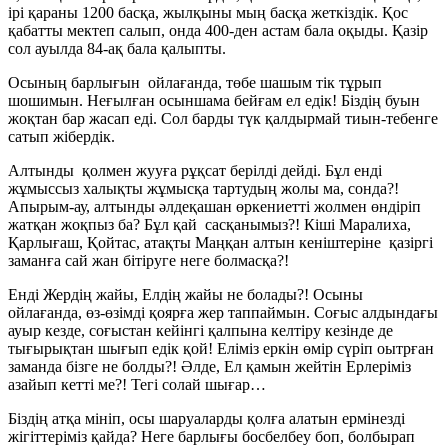
ірі қараны 1200 басқа, жылқыны мың басқа жеткіздік. Қос
қабатты мектеп салып, онда 400-ден астам бала оқыды. Қазір
сол ауылда 84-ақ бала қалыпты.
Осының барлығын ойлағанда, төбе шашым тік тұрып
шошимын. Неғылған осыншама бейғам ел едік! Біздің буын
жоқтан бар жасап еді. Сол барды түк қалдырмай тиын-тебенге
сатып жібердік.
Алтынды қолмен жууға рұқсат берілді дейді. Бұл енді
жұмыссыз халықты жұмысқа тартудың жолы ма, сонда?!
Апырым-ау, алтынды әлдеқашан өркениетті жолмен өндіріп
жатқан жоқпыз ба? Бұл қай сасқанымыз?! Кіші Маралиха,
Қарлығаш, Қойтас, атақты Маңқан алтын кеніштеріне қазіргі
заманға сай жан бітіруге неге болмасқа?!
Енді Жердің жайы, Елдің жайы не болады?! Осыны
ойлағанда, өз-өзімді қоярға жер таппаймын. Соғыс алдындағы
ауыр кезде, соғыстан кейінгі қалпына келтіру кезінде де
тығырықтан шығып едік қой! Еліміз еркін өмір сүріп оытрған
заманда бізге не болды?! Әлде, Ел қамын жейтін Ерлеріміз
азайып кетті ме?! Тегі солай шығар…
Біздің атқа мініп, осы шаруаларды қолға алатын ермінезді
жігіттеріміз қайда? Неге барлығы босбелбеу боп, болбырап