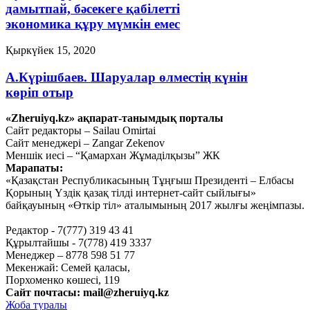
дамытпай, бәсекеге қабілетті
экономика құру мүмкін емес
Қыркүйек 15, 2020
А.Күрішбаев. Шаруалар өлместің күнін
көріп отыр
«Zheruiyq.kz» ақпарат-танымдық порталы
Қыркүйек 14, 2020
Сайт редакторы – Sailau Omirtai
Сайт менеджері – Zangar Zekenov
Қысқасы, «полный хаос»!
Меншік иесі – “Қамархан Жұмаділқызы” ЖК
Марапаты:
Қыркүйек 10, 2020
«Қазақстан Республикасының Тұңғыш Президенті – Елбасы
Тағы оқу
Қорының Үздік қазақ тілді интернет-сайт сыйлығы»
байқауының «Өткір тіл» аталымының 2017 жылғы жеңімпазы.
Редактор - 7(777) 319 43 41
Құрылтайшы - 7(778) 419 3337
Менеджер – 8778 598 51 77
Мекенжай: Семей қаласы,
Порхоменко көшесі, 119
Сайт почтасы:
mail@zheruiyq.kz
Жоба туралы