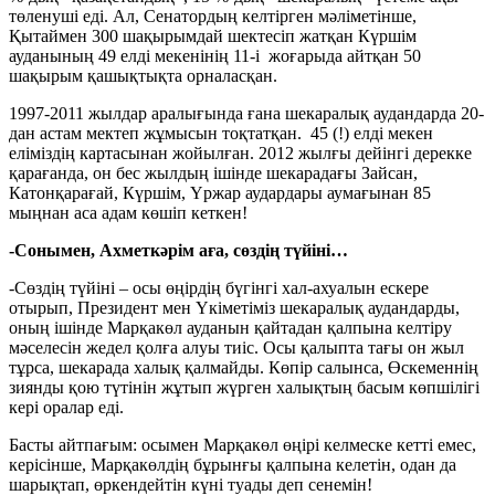
төленуші еді. Ал, Сенатордың келтірген мәліметінше,
Қытаймен 300 шақырымдай шектесіп жатқан Күршім
ауданының 49 елді мекенінің 11-і жоғарыда айтқан 50
шақырым қашықтықта орналасқан.
1997-2011 жылдар аралығында ғана шекаралық аудандарда 20-
дан астам мектеп жұмысын тоқтатқан. 45 (!) елді мекен
еліміздің картасынан жойылған. 2012 жылғы дейінгі дерекке
қарағанда, он бес жылдың ішінде шекарадағы Зайсан,
Катонқарағай, Күршім, Үржар аудардары аумағынан 85
мыңнан аса адам көшіп кеткен!
-Сонымен, Ахметкәрім аға, сөздің түйіні…
-Сөздің түйіні – осы өңірдің бүгінгі хал-ахуалын ескере
отырып, Президент мен Үкіметіміз шекаралық аудандарды,
оның ішінде Марқакөл ауданын қайтадан қалпына келтіру
мәселесін жедел қолға алуы тиіс. Осы қалыпта тағы он жыл
тұрса, шекарада халық қалмайды. Көпір салынса, Өскеменнің
зиянды қою түтінін жұтып жүрген халықтың басым көпшілігі
кері оралар еді.
Басты айтпағым: осымен Марқакөл өңірі келмеске кетті емес,
керісінше, Марқакөлдің бұрынғы қалпына келетін, одан да
шарықтап, өркендейтін күні туады деп сенемін!