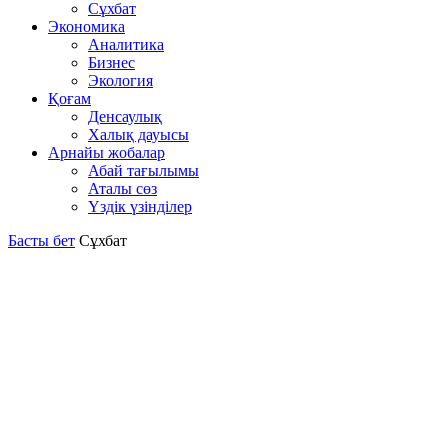
Сұхбат
Экономика
Аналитика
Бизнес
Экология
Қоғам
Денсаулық
Халық дауысы
Арнайы жобалар
Абай тағылымы
Аталы сөз
Үздік үзінділер
Басты бет
Сұхбат