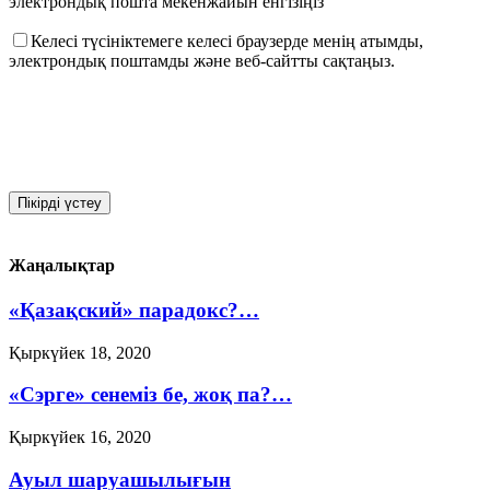
электрондық пошта мекенжайын енгізіңіз
Келесі түсініктемеге келесі браузерде менің атымды,
электрондық поштамды және веб-сайтты сақтаңыз.
Жаңалықтар
«Қазақский» парадокс?…
Қыркүйек 18, 2020
«Сэрге» сенеміз бе, жоқ па?…
Қыркүйек 16, 2020
Ауыл шаруашылығын