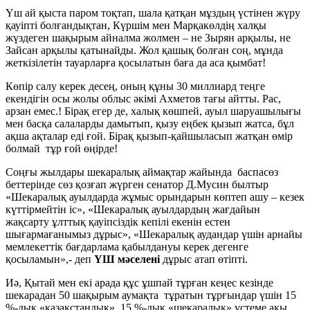
Үш ай қыста паром тоқтап, шала қатқан мұздың үстінен жүру
қауіпті болғандықтан, Күршім мен Марқакөлдің халқы
жүздеген шақырым айналма жолмен – не Зырян арқылы, не
Зайсан арқылы қатынайды. Жол қашық болған соң, мұнда
жеткізілетін тауарларға қосылатын баға да аса қымбат!
Көпір салу керек десең, оның құны 30 миллиард теңге
екендігін осы жолы облыс әкімі Ахметов тағы айтты. Рас,
арзан емес.! Бірақ егер де, халық көшпей, ауыл шаруашылығы
мен басқа салаларды дамытып, қызу еңбек қызып жатса, бұл
ақша ақталар еді ғой. Бірақ қызып-қайшыласып жатқан өмір
болмай тұр ғой өңірде!
Соңғы жылдары шекаралық аймақтар жайында баспасөз
беттерінде сөз қозғап жүрген сенатор Д.Мусин былтыр
«Шекаралық ауылдарда жұмыс орындарын көптеп ашу – кезек
күттірмейтін іс», «Шекаралық ауылдардың жағдайын
жақсарту ұлттық қауіпсіздік кепілі екенін естен
шығармағанымыз дұрыс», «Шекаралық аудандар үшін арнайы
мемлекеттік бағдарлама қабылдануы керек дегенге
қосыламын»,- деп
ҮШ мәселені
дұрыс атап өтіпті.
Иә, Қытай мен екі арада құс ұшпай тұрған кеңес кезінде
шекарадан 50 шақырым аумақта тұратын тұрғындар үшін 15
%-дық «қазақстандық», 15 %-дық «шекаралық» үстеме ақы