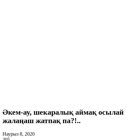
Әкем-ау, шекаралық аймақ осылай
жалаңаш жатпақ па?!..
Наурыз 8, 2020
305