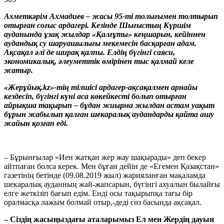
Ахмет
кәрім Ахмадиев – жасы 95-ті толығымен толтырып
отырған соғыс ардагері. Кезінде Шығыстың Күршім
ауданында ұзақ жылдар «Қалғұты» кеңшарын, кейіннен
аудандық су шаруа
шылығы мекемесін басқарған адам.
Ақсақал әлі де ширақ қалпы. Елдің бүгінгі саяси,
экономикалық, әлеуметтік өмірінен тыс қалмай келе
жатыр.
«Жерұ
йық.kz»-тің тілшісі ардагер-ақсақалмен арнайы
кездесіп, бүгінгі күні аса көкейкесті болып отырған
айрықша тақырып – бұдан жиырма жылдан астам уақыт
бұрын жабылып қалған шекаралық аудандарды қайта ашу
жайын қозғап еді.
– Бұрынғылар «Иен жатқан жер жау шақырады» деп бекер
айтпаған болса керек. Мен бұған дейін де «Егемен Қазақстан»
газетінің бетінде (09.08.2019 жыл) жарияланған мақаламда
шекаралық ауданның жай-жапсарын, бүгінгі ахуалын былайғы
елге жеткізіп бағып едім. Енді осы тақырыпқа тағы бір
оралмасқа лажым болмай отыр,-деді сөз басында ақсақал.
– Сіздің жасыңыздағы аталарымыз Ел мен Жердің дауын