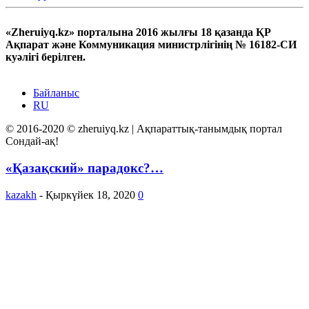
«Zheruiyq.kz» порталына 2016 жылғы 18 қазанда ҚР
Ақпарат және Коммуникация министрлігінің № 16182-СИ
куәлігі берілген.
Байланыс
RU
© 2016-2020 © zheruiyq.kz | Ақпараттық-танымдық портал
Сондай-ақ!
«Қазақский» парадокс?…
kazakh
-
Қыркүйек 18, 2020
0