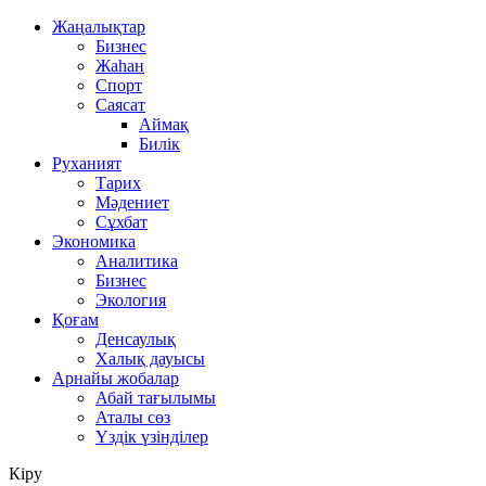
Жаңалықтар
Бизнес
Жаһан
Спорт
Саясат
Аймақ
Билік
Руханият
Тарих
Мәдениет
Сұхбат
Экономика
Аналитика
Бизнес
Экология
Қоғам
Денсаулық
Халық дауысы
Арнайы жобалар
Абай тағылымы
Аталы сөз
Үздік үзінділер
Кіру