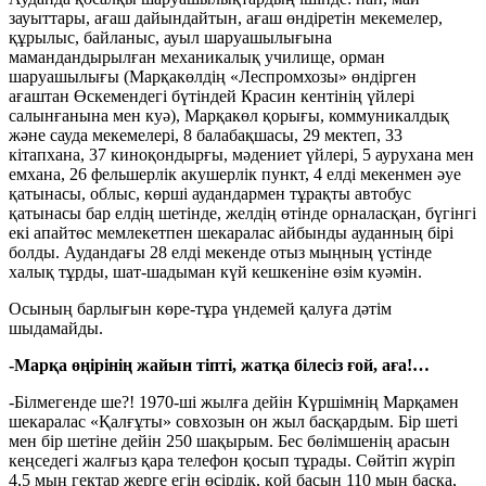
зауыттары, ағаш дайындайтын, ағаш өндіретін мекемелер,
құрылыс, байланыс, ауыл шаруашылығына
мамандандырылған механикалық училище, орман
шаруашылығы (Марқакөлдің «Леспромхозы» өндірген
ағаштан Өскемендегі бүтіндей Красин кентінің үйлері
салынғанына мен куә), Марқакөл қорығы, коммуникалдық
және сауда мекемелері, 8 балабақшасы, 29 мектеп, 33
кітапхана, 37 киноқондырғы, мәдениет үйлері, 5 аурухана мен
емхана, 26 фельшерлік акушерлік пункт, 4 елді мекенмен әуе
қатынасы, облыс, көрші аудандармен тұрақты автобус
қатынасы бар елдің шетінде, желдің өтінде орналасқан, бүгінгі
екі апайтөс мемлекетпен шекаралас айбынды ауданның бірі
болды. Аудандағы 28 елді мекенде отыз мыңның үстінде
халық тұрды, шат-шадыман күй кешкеніне өзім куәмін.
Осының барлығын көре-тұра үндемей қалуға дәтім
шыдамайды.
-Марқа өңірінің жайын тіпті, жатқа білесіз ғой, аға!…
-Білмегенде ше?! 1970-ші жылға дейін Күршімнің Марқамен
шекаралас «Қалғұты» совхозын он жыл басқардым. Бір шеті
мен бір шетіне дейін 250 шақырым. Бес бөлімшенің арасын
кеңседегі жалғыз қара телефон қосып тұрады. Сөйтіп жүріп
4,5 мың гектар жерге егін өсірдік, қой басын 110 мың басқа,