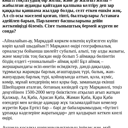
көшті тоқтатудың бір жолы, және де жалғыз жолы –
жабылған ауданды қайтадан қалпына келтіру деп зар
қаққалы қаншама жылдар болды, селт еткен ешкім жоқ.
Ал сіз осы мәселені қозғап, тіпті, былтырлары Астанаға
әдейілеп барып, Парламент басшыларына дейін
жеткеніңізді білеміз. Сізге тыныштық бермей жүрген не
сонда?
-Айналайын-ау, Марқадай көркем өлкенің күйзелген күйін
көріп қалай шыдайын?! Марқакөл өңірі географикалық
орналасуы бойынша шөлейт субальпі, альпі, тау алды жазығы,
және мәңгілік тоң басқан өңір болып 5 аймаққа бөлінетін
біздің елдегі «уникальный» аймақ қой! Бұл аймақ –
жершарындағы өсіп-өнетін өсімдіктер, дәнді-дақылдар,
тұрмысқа жарамды барлық ағаштардың түрі, балық, жан-
жануардың барлық түрі, қойнауында алтын, қола, күміс,
көмір, мұнай кендерінің мол қоры бар, заманында екінші
Швейцария аталған, ботаның көзіндей сұлу Марқакөлі, теңіз
деңгейінен 1500-2000 метр биіктіктен атқылап ағып жатқан
Қалжыр, Ақ Қаба, Арасан Қаба, Жаман Қаба, Қара Қаба
өзендері мен кезінде адамдар жүк тасымалдайтын кемелер
жүретін Қара Ертісі бар – бәрі де бабаларымыздың «бүгінгі
ұрпаққа кәделеріне жаратыңдар» деп қалдырып кеткен киелі
өңірі.
Ауданда қосалқы шаруашылықтардың ішінде: нан, май