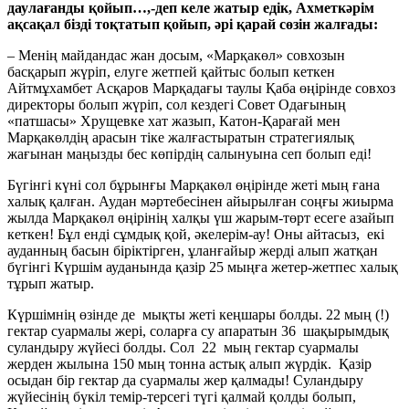
даулағанды қойып…,-деп келе жатыр едік, Ахметкәрім
ақс
ақал бізді тоқтатып қойып, әрі қарай сөзін жалғады:
– Менің майдандас жан досым, «Марқакөл» совхозын
басқарып жүріп, елуге жетпей қайтыс болып кеткен
Айтмұхамбет Асқаров Марқадағы таулы Қаба өңірінде совхоз
директоры болып жүріп, сол кездегі Совет Одағының
«патшасы» Хрущевке хат жазып, Катон-Қарағай мен
Марқакөлдің арасын тіке жалғастыратын стратегиялық
жағынан маңызды бес көпірдің салынуына сеп болып еді!
Бүгінгі күні сол бұрынғы Марқакөл өңірінде жеті мың ғана
халық қалған. Аудан мәртебесінен айырылған соңғы жиырма
жылда Марқакөл өңірінің халқы үш жарым-төрт есеге азайып
кеткен! Бұл енді сұмдық қой, әкелерім-ау! Оны айтасыз, екі
ауданның басын біріктірген, ұланғайыр жерді алып жатқан
бүгінгі Күршім ауданында қазір 25 мыңға жетер-жетпес халық
тұрып жатыр.
Күршімнің өзінде де мықты жеті кеңшары болды. 22 мың (!)
гектар суармалы жері, соларға су апаратын 36 шақырымдық
суландыру жүйесі болды. Сол 22 мың гектар суармалы
жерден жылына 150 мың тонна астық алып жүрдік. Қазір
осыдан бір гектар да суармалы жер қалмады! Суландыру
жүйесінің бүкіл темір-терсегі түгі қалмай қолды болып,