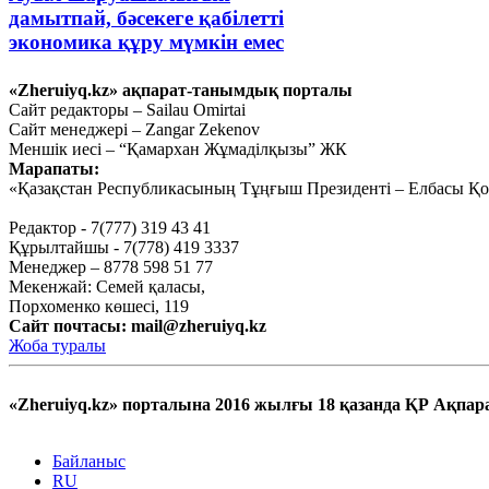
дамытпай, бәсекеге қабілетті
экономика құру мүмкін емес
Қыркүйек 15, 2020
«Zheruiyq.kz» ақпарат-танымдық порталы
Сайт редакторы – Sailau Omirtai
А.Күрішбаев. Шаруалар өлместің күнін
Сайт менеджері – Zangar Zekenov
көріп отыр
Меншік иесі – “Қамархан Жұмаділқызы” ЖК
Марапаты:
«Қазақстан Республикасының Тұңғыш Президенті – Елбасы Қор
Қыркүйек 14, 2020
Редактор - 7(777) 319 43 41
Қысқасы, «полный хаос»!
Құрылтайшы - 7(778) 419 3337
Менеджер – 8778 598 51 77
Қыркүйек 10, 2020
Мекенжай: Семей қаласы,
Тағы оқу
Порхоменко көшесі, 119
Сайт почтасы:
mail@zheruiyq.kz
Жоба туралы
«Zheruiyq.kz» порталына 2016 жылғы 18 қазанда ҚР Ақпара
Байланыс
RU