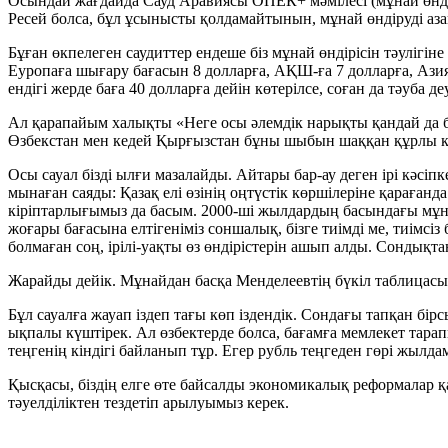
Осындай жағдайда Сауд Аравиясы ОПЕК+ мәмілесі (мұнай өндіру
Ресей болса, бұл ұсынысты қолдамайтынын, мұнай өндіруді аза
Бұған өкпелеген саудиттер ендеше біз мұнай өндірісін тәулігіне
Еуропаға шығару бағасын 8 долларға, АҚШ-ға 7 долларға, Азияғ
ендігі жерде баға 40 долларға дейін көтерілсе, соған да тәуба д
Ал қарапайым халықты «Неге осы әлемдік нарықты қандай да бір 
Өзбекстан мен кедей Қырғызстан бұны шыбын шаққан құрлы көр
Осы сауал бізді ылғи мазалайды. Айтары бар-ау деген ірі кәсіп
мынаған саяды: Қазақ елі өзінің оңтүстік көршілеріне қарағанд
кіріптарлығымыз да басым. 2000-ші жылдардың басындағы мұна
жоғары бағасына елтігеніміз соншалық, бізге тиімді ме, тиімсі
болмаған соң, ірілі-уақты өз өндірістерін ашып алды. Сондық
Жарайды дейік. Мұнайдан басқа Менделеевтің бүкіл таблицасы
Бұл сауалға жауап іздеп тағы көп іздендік. Сондағы тапқан бі
ықпалы күштірек. Ал өзбектерде болса, бағамға мемлекет тара
теңгенің кіндігі байланып тұр. Егер рубль теңгеден гөрі жылда
Қысқасы, біздің елге өте байсалды экономикалық реформалар қ
тәуелділіктен тездетіп арылуымыз керек.