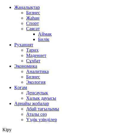
Жаңалықтар
Бизнес
Жаһан
Спорт
Саясат
Аймақ
Билік
Руханият
Тарих
Мәдениет
Сұхбат
Экономика
Аналитика
Бизнес
Экология
Қоғам
Денсаулық
Халық дауысы
Арнайы жобалар
Абай тағылымы
Аталы сөз
Үздік үзінділер
Кіру