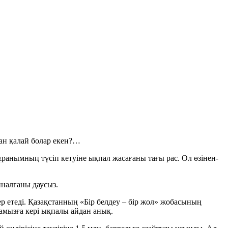
ған қалай болар екен?…
ұранымның түсіп кетуіне ықпал жасағаны тағы рас. Ол өзінен-
йналғаны даусыз.
ер етеді. Қазақстанның «Бір белдеу – бір жол» жобасының
амызға кері ықпалы айдан анық.