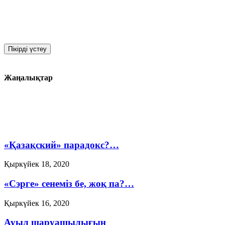
Жаңалықтар
«Қазақский» парадокс?…
Қыркүйек 18, 2020
«Сэрге» сенеміз бе, жоқ па?…
Қыркүйек 16, 2020
Ауыл шаруашылығын