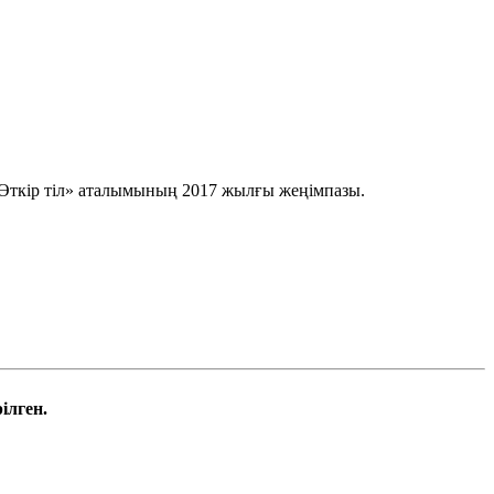
Өткір тіл» аталымының 2017 жылғы жеңімпазы.
ілген.