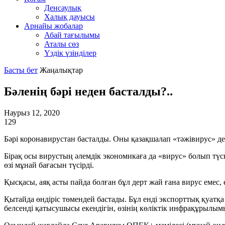
Денсаулық
Халық дауысы
Арнайы жобалар
Абай тағылымы
Аталы сөз
Үздік үзінділер
Басты бет
Жаңалықтар
Бәленің бәрі неден басталды?..
Наурыз 12, 2020
129
Бәрі коронавирустан басталды. Оны қазақшалап «тәжівирус» деп
Бірақ осы вирустың әлемдік экономикаға да «вирус» болып түс
өзі мұнай бағасын түсірді.
Қысқасы, аяқ асты пайда болған бұл дерт жай ғана вирус емес, 
Қытайда өндіріс төмендей бастады. Бұл енді экспорттық қуатқа
белсенді қатысушысы екендігін, өзінің көліктік инфрақұрылы