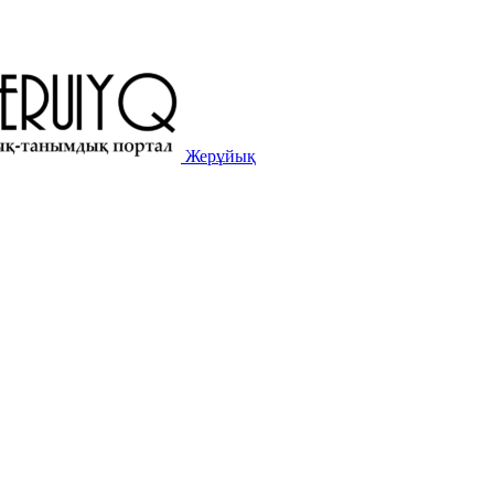
Жерұйық