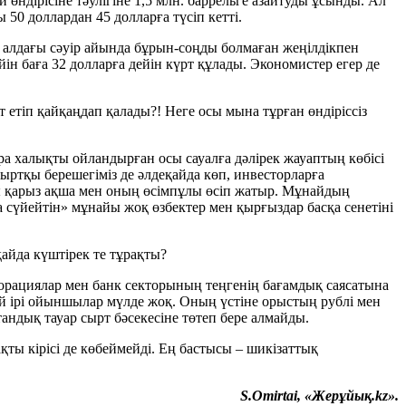
ндірісіне тәулігіне 1,5 млн. баррельге азайтуды ұсынды. Ал
50 доллардан 45 долларға түсіп кетті.
 де, алдағы сәуір айында бұрын-соңды болмаған жеңілдікпен
йін баға 32 долларға дейін күрт құлады. Экономистер егер де
т етіп қайқаңдап қалады?! Неге осы мына тұрған өндіріссіз
Қара халықты ойландырған осы сауалға дәлірек жауаптың көбісі
 сыртқы берешегіміз де әлдеқайда көп, инвесторларға
ы қарыз ақша мен оның өсімпұлы өсіп жатыр. Мұнайдың
қа сүйейтін» мұнайы жоқ өзбектер мен қырғыздар басқа сенетіні
айда күштірек те тұрақты?
рпорациялар мен банк секторының теңгенің бағамдық саясатына
ей ірі ойыншылар мүлде жоқ. Оның үстіне орыстың рублі мен
тандық тауар сырт бәсекесіне төтеп бере алмайды.
ты кірісі де көбеймейді. Ең бастысы – шикізаттық
S.Omirtai, «Жерұйық.kz».