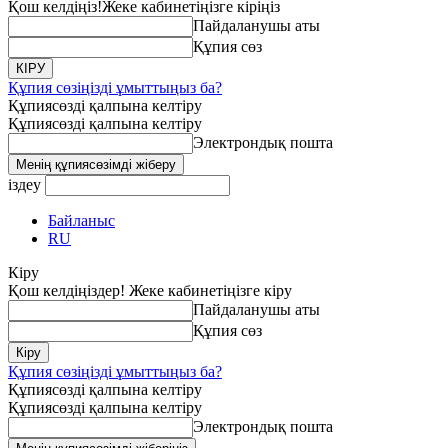
Қош келдіңіз!
Жеке кабинетіңізге кіріңіз
Пайдаланушы аты
Құпия сөз
Құпия сөзіңізді ұмыттыңыз ба?
Құпиясөзді қалпына келтіру
Құпиясөзді қалпына келтіру
Электрондық пошта
іздеу
Байланыс
RU
Кіру
Қош келдіңіздер! Жеке кабинетіңізге кіру
Пайдаланушы аты
Құпия сөз
Құпия сөзіңізді ұмыттыңыз ба?
Құпиясөзді қалпына келтіру
Құпиясөзді қалпына келтіру
Электрондық пошта