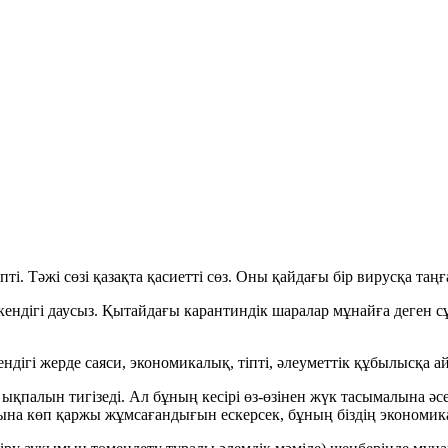
ті. Тәжі сөзі қазақта қасиетті сөз. Оны қайдағы бір вирусқа таң
кендігі даусыз. Қытайдағы карантиндік шаралар мұнайға деген с
ендігі жерде саяси, экономикалық, тіпті, әлеуметтік құбылысқа а
 ықпалын тигізеді. Ал бұның кесірі өз-өзінен жүк тасымалына әс
мына көп қаржы жұмсағандығын ескерсек, бұның біздің экономик