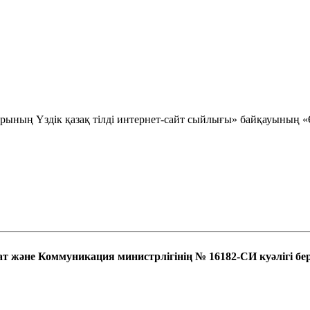
ының Үздік қазақ тілді интернет-сайт сыйлығы» байқауының «
т және Коммуникация министрлігінің № 16182-СИ куәлігі бер