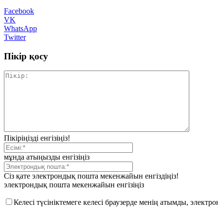
Facebook
VK
WhatsApp
Twitter
Пікір қосу
Пікіріңізді енгізіңіз!
мұнда атыңызды енгізіңіз
Сіз қате электрондық пошта мекенжайын енгіздіңіз!
электрондық пошта мекенжайын енгізіңіз
Келесі түсініктемеге келесі браузерде менің атымды, элект