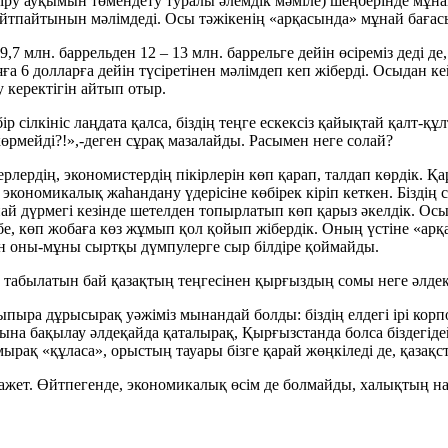
 ауқымын төмендету туралы әлемдік мәміле) шеңберінде мұнай ө
йтпайтынын мәлімдеді. Осы тәжікенің «арқасында» мұнай бағасы 
 9,7 млн. баррельден 12 – 13 млн. баррельге дейін өсіреміз деді
а 6 долларға дейін түсіретінен мәлімдеп кеп жіберді. Осыдан ке
еу керектігін айтып отыр.
сілкініс лаңдата қалса, біздің теңге ескексіз қайықтай қалт-құл
мейді?!»,-деген сұрақ мазалайды. Расымен неге солай?
керлердің, экономистердің пікірлерін көп қарап, талдап көрдік. 
а экономикалық жаһандану үдерісіне көбірек кіріп кеткен. Біздің
й дүрмегі кезінде шетелден топырлатып көп қарыз әкелдік. Ос
з бе, көп жобаға көз жұмып қол қойып жібердік. Оның үстіне «ар
тан оны-мұны сыртқы дүмпулерге сыр білдіре қоймайды.
 табылатын бай қазақтың теңгесінен қырғыздың сомы неге әлдеқ
рсыпыра дұрысырақ уәжіміз мынандай болды: біздің елдегі ірі ко
пына бақылау әлдеқайда қаталырақ, Қырғызстанда болса біздегід
мырақ «құласа», орыстың тауары бізге қарай жөңкіледі де, қазақс
ажет. Өйтпегенде, экономикалық өсім де болмайды, халықтың нақ