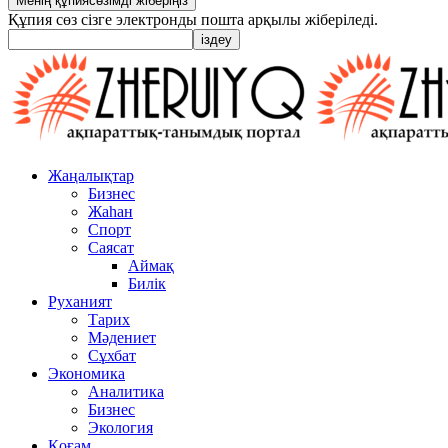
Құпия сөз сізге электронды пошта арқылы жіберіледі.
Жаңалықтар
Бизнес
Жаһан
Спорт
Саясат
Аймақ
Билік
Руханият
Тарих
Мәдениет
Сұхбат
Экономика
Аналитика
Бизнес
Экология
Қоғам