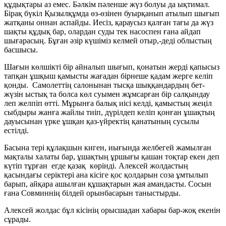
құдықтары аз емес. Бәлкім пәленше жүз болуы да ықтимал.
Бірақ бүкіл Қызылқұмда өз-өзінен буырқанып атылып шығып
жатқаны оннан аспайды. Иесіз, қараусыз қалған тағы да жүз
шақты құдық бар, олардан суды тек насоспен ғана айдап
шығарасың. Бұған әзір күшіміз келмей отыр,-деді облыстың
басшысы.
Шағын көлшікті бір айналып шығып, қонатын жерді қапысыз
тапқан ұшқыш қамысты жағадан бірнеше қадам жерге келіп
қонды. Самолеттің салонынан тысқа шыққандардың бет-
жүзін ыстық та болса көл суымен жұмсарған бір салқындау
леп желпіп өтті. Мұрынға балық иісі келді, қамыстың жеңіл
сыбдыры жанға жайлы тиіп, дүрілдеп келіп қонған ұшақтың
дауысынан үрке ұшқан қаз-үйректің қанатының сусылы
естілді.
Басына тері құлақшын киген, иығында желбегей жамылған
мақталы халаты бар, ұшақтың ұршығы қашан тоқтар екен деп
күтіп тұрған егде қазақ көрінді. Алексей жолдастың
қасындағы серіктері ана кісіге қос қолдарын соза ұмтылып
барып, айқара ашылған құшақтарын жая амандасты. Сосын
ғана Совминнің білдей орынбасарын таныстырды.
Алексей жолдас бұл кісінің орысшадан хабары бар-жоқ екенін
сұрады.