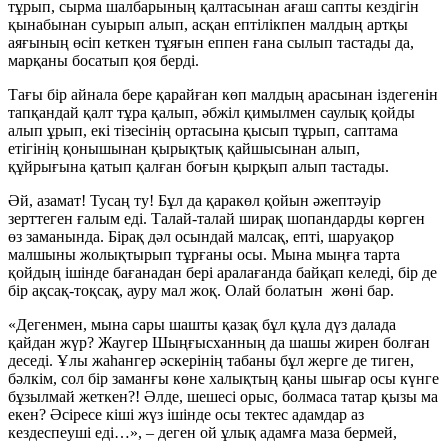
тұрып, сырма шалбарының қалтасынан ағаш сапты кездігін
қынабынан суырып алып, асқан ептілікпен малдың артқы
аяғының өсіп кеткен тұяғын еппен ғана сылып тастады да,
марқаны босатып қоя берді.
Тағы бір айнала бере қарайған көп малдың арасынан іздегенін
тапқандай қалт тұра қалып, әбжіл қимылмен саулық қойды
алып ұрып, екі тізесінің ортасына қысып тұрып, саптама
етігінің қонышынан қырықтық қайшысынан алып,
құйрығына қатып қалған боғын қырқып алып тастады.
Әй, азамат! Тусаң ту! Бұл да қаракөл қойын әжептәуір
зерттеген ғалым еді. Талай-талай ширақ шопандарды көрген
өз заманында. Бірақ дәл осындай малсақ, епті, шаруақор
малшыны жолықтырып тұрғаны осы. Мына мыңға тарта
қойдың ішінде бағанадан бері аралағанда байқап келеді, бір де
бір ақсақ-тоқсақ, ауру мал жоқ. Олай болатын жөні бар.
«Дегенмен, мына сары шашты қазақ бұл құла дүз далада
қайдан жүр? Жаугер Шыңғысханның да шашы жирен болған
деседі. Ұлы жаһангер әскерінің табаны бұл жерге де тиген,
бәлкім, сол бір заманғы көне халықтың қаны шығар осы күнге
бұзылмай жеткен?! Әлде, шешесі орыс, болмаса татар қызы ма
екен? Әсіресе кіші жүз ішінде осы тектес адамдар аз
кездеспеуші еді…», – деген ой ұлық адамға маза бермей,