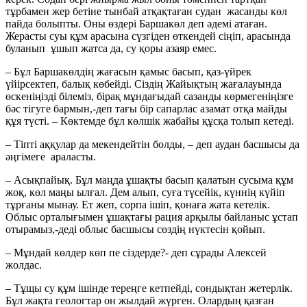
тұрбамен жер бетіне тынбай атқақтаған судан жасанды көл
пайда болыпты. Оны өздері Баршакөл деп әдемі атаған.
Жерасты суы құм арасына сүзгіден өткендей сіңіп, арасында
буланып ұшып жатса да, су қоры азаяр емес.
– Бұл Баршакөлдің жағасын қамыс басып, қаз-үйрек
үйірсектеп, балық көбейді. Сіздің Жайықтың жағалауында
өскеніңізді білеміз, бірақ мұндағыдай сазанды көрмегеніңізге
бәс тігуге бармын,-деп тағы бір сапарлас азамат отқа майды
құя түсті. – Көктемде бұл көлшік жабайы құсқа толып кетеді.
– Тіпті аққулар да мекендейтін болды, – деп аудан басшысы да
әңгімеге араласты.
– Асықпайық. Бұл маңда ұшақты басып қалатын сусыма құм
жоқ, көл маңы ылғал. Дем алып, суға түсейік, күннің күйіп
тұрғаны мынау. Ет жеп, сорпа ішіп, қонаға жата кетелік.
Облыс орталығымен ұшақтағы рация арқылы байланыс ұстап
отырамыз,-деді облыс басшысы сөздің нүктесін қойып.
– Мұндай көлдер көп пе сіздерде?- деп сұрады Алексей
жолдас.
– Тұщы су құм ішінде тереңге кетпейді, сондықтан жетерлік.
Бұл жақта геологтар он жылдай жүрген. Олардың қазған