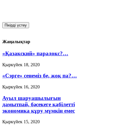
Жаңалықтар
«Қазақский» парадокс?…
Қыркүйек 18, 2020
«Сэрге» сенеміз бе, жоқ па?…
Қыркүйек 16, 2020
Ауыл шаруашылығын
дамытпай, бәсекеге қабілетті
экономика құру мүмкін емес
Қыркүйек 15, 2020