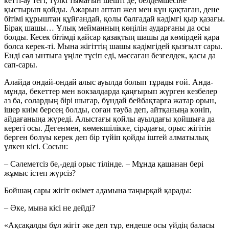
кетті-ау тегі, түлкі тымағын шешті де, белдемшесіне
қыстырып қойды. Ажарын аптап жел мен күн қақтаған, дене
бітімі құрыштан құйғандай, қолы балғадай кәдімгі қыр қазағы.
Бірақ шашы… Ұлық мейманның көңілін аударғаны да осы
болды. Кесек бітімді қайсар қазақтың шашы да көмірдей қара
болса керек-ті. Мына жігіттің шашы кәдімгідей қызғылт сары.
Енді сәл ынтыға үңіле түсіп еді, мәссаған безгелдек, қасы да
сап-сары.
Алайда ондай-ондай алыс ауылда болып тұрады ғой. Анда-
мұнда, бекеттер мен вокзалдарда қаңғырып жүрген кезбелер
аз ба, солардың бірі шығар, бұндай бейбақтарға жатар орын,
ішер киім берсең болды, соған тәуба деп, айтқаныңа көніп,
айдағаныңа жүреді. Алыстағы қойлы ауылдағы қойшыға да
керегі осы. Дегенмен, көмекшілікке, сірәдағы, орыс жігітін
берген болуы керек деп бір түйіп қойды іштей алматылық
үлкен кісі. Сосын:
– Сәлеметсіз бе,-деді орыс тілінде. – Мұнда қашанан бері
жұмыс істеп жүрсіз?
Бойшаң сары жігіт өкімет адамына таңырқай қарады:
– Әке, мына кісі не дейді?
«Ақсақалды бұл жігіт әке деп тұр, ендеше осы үйдің баласы