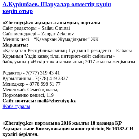
А.Күрішбаев. Шаруалар өлместің күнін
көріп отыр
«Zheruiyq.kz» ақпарат-танымдық порталы
Қыркүйек 14, 2020
Сайт редакторы – Sailau Omirtai
Сайт менеджері – Zangar Zekenov
Қысқасы, «полный хаос»!
Меншік иесі – “Қамархан Жұмаділқызы” ЖК
Марапаты:
Қыркүйек 10, 2020
«Қазақстан Республикасының Тұңғыш Президенті – Елбасы
Тағы оқу
Қорының Үздік қазақ тілді интернет-сайт сыйлығы»
байқауының «Өткір тіл» аталымының 2017 жылғы жеңімпазы.
Редактор - 7(777) 319 43 41
Құрылтайшы - 7(778) 419 3337
Менеджер – 8778 598 51 77
Мекенжай: Семей қаласы,
Порхоменко көшесі, 119
Сайт почтасы:
mail@zheruiyq.kz
Жоба туралы
«Zheruiyq.kz» порталына 2016 жылғы 18 қазанда ҚР
Ақпарат және Коммуникация министрлігінің № 16182-СИ
куәлігі берілген.