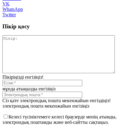
VK
WhatsApp
Twitter
Пікір қосу
Пікіріңізді енгізіңіз!
мұнда атыңызды енгізіңіз
Сіз қате электрондық пошта мекенжайын енгіздіңіз!
электрондық пошта мекенжайын енгізіңіз
Келесі түсініктемеге келесі браузерде менің атымды,
электрондық поштамды және веб-сайтты сақтаңыз.