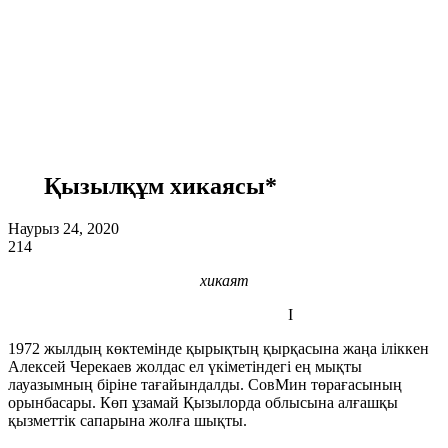
Қызылқұм хикаясы*
Наурыз 24, 2020
214
хикаят
І
1972 жылдың көктемінде қырықтың қырқасына жаңа іліккен
Алексей Черекаев жолдас ел үкіметіндегі ең мықты
лауазымның біріне тағайындалды. СовМин төрағасының
орынбасары. Көп ұзамай Қызылорда облысына алғашқы
қызметтік сапарына жолға шықты.