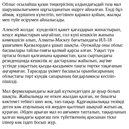
Облыс осылайша қазан төңкерісінің алдындағыдай таза мал
шаруашылығымен шұғылданатын өңірге айналған. Енді бұл
аймақ күрішпен күнелтіп, негізінен қаракөл қойын, жылқы
мен түйе өсірумен айналысады.
Алексей жолдас күнделікті қажет қағаздарын жинастырып,
кеңсе жұмыстарын ыңғайлап, сол күні кешкісін жанына
көмекшісін алып, Алматы-Мәскеу бағытындағы ИЛ-18
ұшағымен Қызылордаға ұшып шықты. Әуежайда оны облыс
басшылары тайлы-таяғы қалмай қарсы алған. Уақыт түн
ортасы болып қалғанына қарамастан, қала сыртындағы
резиденцияда кешкілік ас дастарханы жайылып, әңгіме
үстінде уақыттың қызды-қыздымен таңғы төртке тақағанын
аңғармаған. Тарасарда үкімет басшысы орынбасарының
облыстағы төрт күндік сапарының бағдарламасы кесіліп-
пішілді.
Мал фермаларындағы жағдай күткендегіден де ауыр болып
шықты. Жайылымда не өткен жылдан қалған, не биылғы
көктемгі тебінгі шөп жоқ, тап-тақыр. Құрғақшылыққа төзімді
деген көк атаулының өзі жерден қылтиып шықпай жатып-ақ
қураған. Әбден арыған мал өз аяғымен тапталып, тақырланып
қалған маңдағы қарағаш пен түйетікеннің арасынан тіске
ілінер көк іздеп босып жүр.