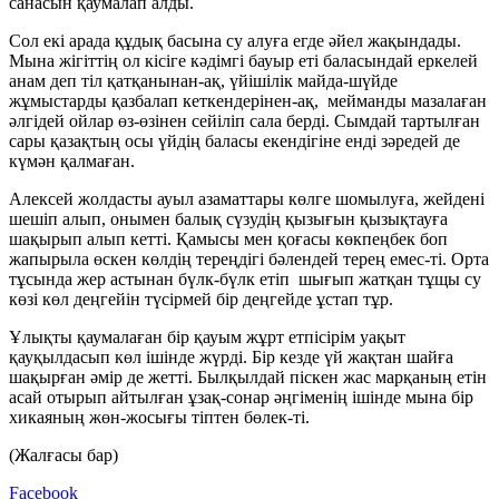
санасын қаумалап алды.
Сол екі арада құдық басына су алуға егде әйел жақындады.
Мына жігіттің ол кісіге кәдімгі бауыр еті баласындай еркелей
анам деп тіл қатқанынан-ақ, үйішілік майда-шүйде
жұмыстарды қазбалап кеткендерінен-ақ, мейманды мазалаған
әлгідей ойлар өз-өзінен сейіліп сала берді. Сымдай тартылған
сары қазақтың осы үйдің баласы екендігіне енді зәредей де
күмән қалмаған.
Алексей жолдасты ауыл азаматтары көлге шомылуға, жейдені
шешіп алып, онымен балық сүзудің қызығын қызықтауға
шақырып алып кетті. Қамысы мен қоғасы көкпеңбек боп
жапырыла өскен көлдің тереңдігі бәлендей терең емес-ті. Орта
тұсында жер астынан бүлк-бүлк етіп шығып жатқан тұщы су
көзі көл деңгейін түсірмей бір деңгейде ұстап тұр.
Ұлықты қаумалаған бір қауым жұрт етпісірім уақыт
қауқылдасып көл ішінде жүрді. Бір кезде үй жақтан шайға
шақырған әмір де жетті. Былқылдай піскен жас марқаның етін
асай отырып айтылған ұзақ-сонар әңгіменің ішінде мына бір
хикаяның жөн-жосығы тіптен бөлек-ті.
(Жалғасы бар)
Facebook