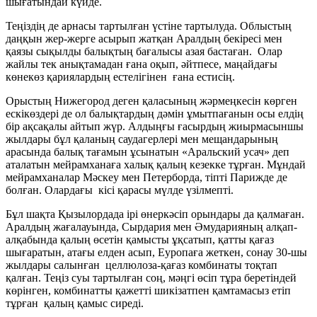
шығатындай күйде.
Теңіздің де арнасы тартылған үстіне тартылуда. Облыстың
даңқын жер-жерге асырып жатқан Аралдың бекіресі мен
қаязы сықылды балықтың бағалысы азая бастаған. Олар
жайлы тек анықтамадан ғана оқып, әйтпесе, маңайдағы
көнекөз қариялардың естелігінен ғана естисің.
Орыстың Нижегород деген қаласының жәрмеңкесін көрген
ескікөздері де ол балықтардың дәмін ұмытпағанын осы елдің
бір ақсақалы айтып жүр. Алдыңғы ғасырдың жиырмасыншы
жылдары бұл қаланың саудагерлері мен мещандарының
арасында балық тағамын ұсынатын «Аральский усач» деп
аталатын мейрамханаға халық қалың кезекке тұрған. Мұндай
мейрамханалар Мәскеу мен Петерборда, тіпті Парижде де
болған. Олардағы кісі қарасы мүлде үзілмепті.
Бұл шақта Қызылордада ірі өнеркәсіп орындары да қалмаған.
Аралдың жағалауында, Сырдария мен Әмударияның алқап-
алқабында қалың өсетін қамысты ұқсатып, қатты қағаз
шығаратын, атағы елден асып, Еуропаға жеткен, сонау 30-шы
жылдары салынған целлюлоза-қағаз комбинаты тоқтап
қалған. Теңіз суы тартылған соң, мәңгі өсіп тұра беретіндей
көрінген, комбинатты қажетті шикізатпен қамтамасыз етіп
тұрған қалың қамыс сиреді.