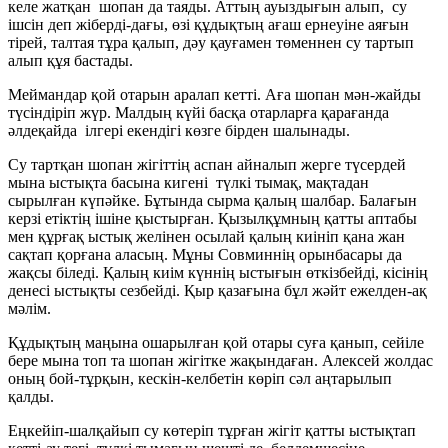
келе жатқан шопан да таяды. Аттың ауыздығын алып, су
ішсін деп жіберді-дағы, өзі құдықтың ағаш ернеуіне аяғын
тірей, талтая тұра қалып, дәу қауғамен төменнен су тартып
алып құя бастады.
Меймандар қой отарын аралап кетті. Аға шопан мән-жайды
түсіндіріп жүр. Малдың күйі басқа отарларға қарағанда
әлдеқайда ілгері екендігі көзге бірден шалынады.
Су тартқан шопан жігіттің аспан айналып жерге түсердей
мына ыстықта басына кигені түлкі тымақ, мақтадан
сырылған күпәйке. Бұтында сырма қалың шалбар. Балағын
керзі етіктің ішіне қыстырған. Қызылқұмның қатты аптабы
мен құрғақ ыстық желінен осылай қалың киініп қана жан
сақтап қорғана аласың. Мұны Совминнің орынбасары да
жақсы біледі. Қалың киім күннің ыстығын өткізбейді, кісінің
денесі ыстықты сезбейді. Қыр қазағына бұл жәйт ежелден-ақ
мәлім.
Құдықтың маңына ошарылған қой отары суға қанып, сейіле
бере мына топ та шопан жігітке жақындаған. Алексей жолдас
оның бой-тұрқын, кескін-келбетін көріп сәл аңтарылып
қалды.
Еңкейіп-шалқайып су көтеріп тұрған жігіт қатты ыстықтап