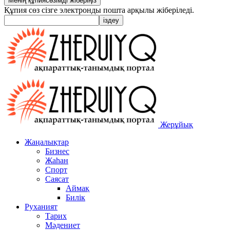
Құпия сөз сізге электронды пошта арқылы жіберіледі.
Жерұйық
Жаңалықтар
Бизнес
Жаһан
Спорт
Саясат
Аймақ
Билік
Руханият
Тарих
Мәдениет