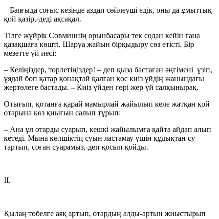
– Баяғыда соғыс кезінде аздап сөйлеуші едік, оны да ұмыттық
қой қазір,-деді ақсақал.
Тілге жүйрік Совминнің орынбасары тек содан кейін ғана
қазақшаға көшті. Шаруа жайын бірқыдыру сөз етісті. Бір
мезетте үй иесі:
– Келіңіздер, төрлетіңіздер! – деп қыза бастаған әңгімені үзіп,
ұядай боп қатар қонақтай қалған қос киіз үйдің жанындағы
жертөлеге бастады. – Киіз үйден гөрі жер үй салқынырақ.
Отығып, қотанға қарай мамырлай жайылып келе жатқан қой
отарына көз қиығын салып тұрып:
– Ана ұл отарды суарып, кешкі жайылымға қайта айдап алып
кетеді. Мына көлшіктің суын ластамау үшін құдықтан су
тартып, соған суарамыз,-деп қосып қойды.
ІІ.
Қылаң төбелге аяқ артып, отардың алды-артын жиыстырып