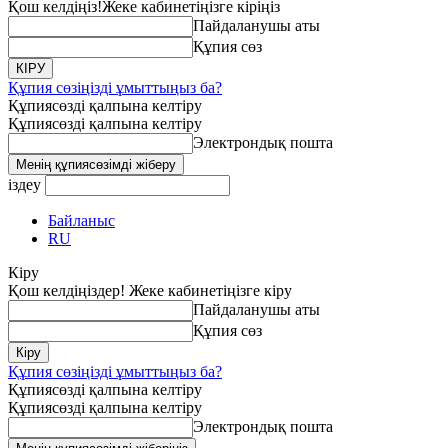
Қош келдіңіз!
Жеке кабинетіңізге кіріңіз
Пайдаланушы аты
Құпия сөз
Құпия сөзіңізді ұмыттыңыз ба?
Құпиясөзді қалпына келтіру
Құпиясөзді қалпына келтіру
Электрондық пошта
іздеу
Байланыс
RU
Кіру
Қош келдіңіздер! Жеке кабинетіңізге кіру
Пайдаланушы аты
Құпия сөз
Құпия сөзіңізді ұмыттыңыз ба?
Құпиясөзді қалпына келтіру
Құпиясөзді қалпына келтіру
Электрондық пошта