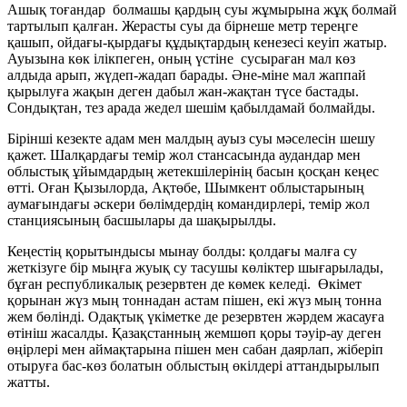
Ашық тоғандар болмашы қардың суы жұмырына жұқ болмай
тартылып қалған. Жерасты суы да бірнеше метр тереңге
қашып, ойдағы-қырдағы құдықтардың кенезесі кеуіп жатыр.
Ауызына көк ілікпеген, оның үстіне сусыраған мал көз
алдыда арып, жүдеп-жадап барады. Әне-міне мал жаппай
қырылуға жақын деген дабыл жан-жақтан түсе бастады.
Сондықтан, тез арада жедел шешім қабылдамай болмайды.
Бірінші кезекте адам мен малдың ауыз суы мәселесін шешу
қажет. Шалқардағы темір жол стансасында аудандар мен
облыстық ұйымдардың жетекшілерінің басын қосқан кеңес
өтті. Оған Қызылорда, Ақтөбе, Шымкент облыстарының
аумағындағы әскери бөлімдердің командирлері, темір жол
станциясының басшылары да шақырылды.
Кеңестің қорытындысы мынау болды: қолдағы малға су
жеткізуге бір мыңға жуық су тасушы көліктер шығарылады,
бұған республикалық резервтен де көмек келеді. Өкімет
қорынан жүз мың тоннадан астам пішен, екі жүз мың тонна
жем бөлінді. Одақтық үкіметке де резервтен жәрдем жасауға
өтініш жасалды. Қазақстанның жемшөп қоры тәуір-ау деген
өңірлері мен аймақтарына пішен мен сабан даярлап, жіберіп
отыруға бас-көз болатын облыстың өкілдері аттандырылып
жатты.