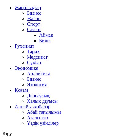
Жаңалықтар
Бизнес
Жаһан
Спорт
Саясат
Аймақ
Билік
Руханият
Тарих
Мәдениет
Сұхбат
Экономика
Аналитика
Бизнес
Экология
Қоғам
Денсаулық
Халық дауысы
Арнайы жобалар
Абай тағылымы
Аталы сөз
Үздік үзінділер
Кіру