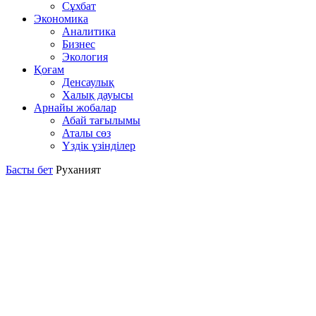
Сұхбат
Экономика
Аналитика
Бизнес
Экология
Қоғам
Денсаулық
Халық дауысы
Арнайы жобалар
Абай тағылымы
Аталы сөз
Үздік үзінділер
Басты бет
Руханият