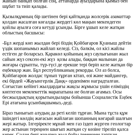
жайын байқап болған соң, аттанарда ауыздарына қымыз бен
шұбат та тиіп қалады.
Қызылқұмның бір шетінен бері қайтқанда жолсерік азаматтар
қолдан жасалған көгалды жердегі көл маңын мекендеген
қойлы ауылға соға кетуді ұсынды. Бірге ұшып келе жатқан
облыстың басшысы:
-Бұл жерді көп жылдан бері біздің Қойбағаров Қуаныш дейтін
үздік шопанымыз жайлап келеді. Сіз, бәлкім, ол кісі жайлы
естіген де боларсыз. Қаракөл қойының жүз саулығынан жыл
сайын жүз сексен-екі жүз қозы алады, баққан малынан да
жоғары сұрыпты, түр-түсі де ерекше тері беріп келе жатқан бір
еңбекқор жан. Бұл республиканың рекорды. Ол аз болса,
Қойбағаров жолдас тұнып тұрған кітап, өзі және майдангер,
екі бірдей «Жауынгерлік Даңқ» орденімен наградталған.
Соғыстан кейінгі жылдардағы жақсы жұмысы үшін еліміздің
көптеген мемлекеттік марапатына ие болған ағамыз. Осы
бесжылдықтың қорытындылары бойынша Социалистік Еңбек
Ері атағына ұсынбақшымыз,-деді.
Біраз тынығып алудың да реті келіп тұрған. Мына тұста құм
ішіндегі көлдің жағасын жайлаған шопанның көгарай шалғын
жері жатыр. Ілгеріректе мұнай мен газ іздеп жүрген геологтар
жер астынан тереңнен шығып жатқан су көзіне тіреліп қалса
керек. Содан бері жиырма жыл бойы төменнен тартқан