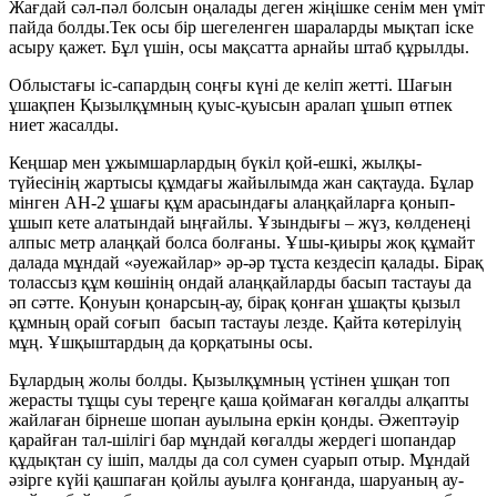
Жағдай сәл-пәл болсын оңалады деген жіңішке сенім мен үміт
пайда болды.Тек осы бір шегеленген шараларды мықтап іске
асыру қажет. Бұл үшін, осы мақсатта арнайы штаб құрылды.
Облыстағы іс-сапардың соңғы күні де келіп жетті. Шағын
ұшақпен Қызылқұмның қуыс-қуысын аралап ұшып өтпек
ниет жасалды.
Кеңшар мен ұжымшарлардың бүкіл қой-ешкі, жылқы-
түйесінің жартысы құмдағы жайылымда жан сақтауда. Бұлар
мінген АН-2 ұшағы құм арасындағы алаңқайларға қонып-
ұшып кете алатындай ыңғайлы. Ұзындығы – жүз, көлденеңі
алпыс метр алаңқай болса болғаны. Ұшы-қиыры жоқ құмайт
далада мұндай «әуежайлар» әр-әр тұста кездесіп қалады. Бірақ
толассыз құм көшінің ондай алаңқайларды басып тастауы да
әп сәтте. Қонуын қонарсың-ау, бірақ қонған ұшақты қызыл
құмның орай соғып басып тастауы лезде. Қайта көтерілуің
мұң. Ұшқыштардың да қорқатыны осы.
Бұлардың жолы болды. Қызылқұмның үстінен ұшқан топ
жерасты тұщы суы тереңге қаша қоймаған көгалды алқапты
жайлаған бірнеше шопан ауылына еркін қонды. Әжептәуір
қарайған тал-шілігі бар мұндай көгалды жердегі шопандар
құдықтан су ішіп, малды да сол сумен суарып отыр. Мұндай
әзірге күйі қашпаған қойлы ауылға қонғанда, шаруаның ау-