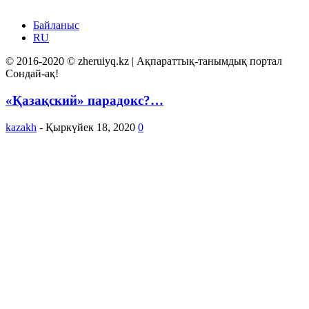
Байланыс
RU
© 2016-2020 © zheruiyq.kz | Ақпараттық-танымдық портал
Сондай-ақ!
«Қазақский» парадокс?…
kazakh
-
Қыркүйек 18, 2020
0