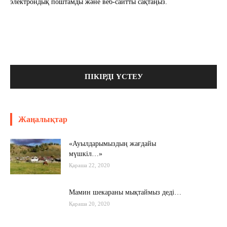
электрондық поштамды және веб-сайтты сақтаңыз.
Жаңалықтар
«Ауылдарымыздың жағдайы
мүшкіл…»
Қараша 22, 2020
Мамин шекараны мықтаймыз деді…
Қараша 20, 2020