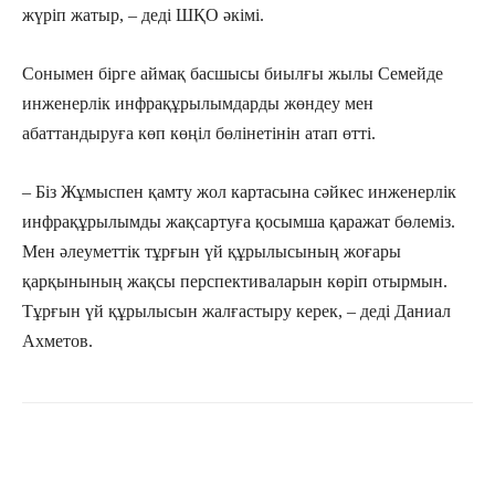
жүріп жатыр, – деді ШҚО әкімі.
Сонымен бірге аймақ басшысы биылғы жылы Семейде
инженерлік инфрақұрылымдарды жөндеу мен
абаттандыруға көп көңіл бөлінетінін атап өтті.
– Біз Жұмыспен қамту жол картасына сәйкес инженерлік
инфрақұрылымды жақсартуға қосымша қаражат бөлеміз.
Мен әлеуметтік тұрғын үй құрылысының жоғары
қарқынының жақсы перспективаларын көріп отырмын.
Тұрғын үй құрылысын жалғастыру керек, – деді Даниал
Ахметов.