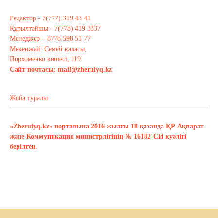
Редактор - 7(777) 319 43 41
Құрылтайшы - 7(778) 419 3337
Менеджер – 8778 598 51 77
Мекенжай: Семей қаласы,
Порхоменко көшесі, 119
Сайт почтасы:
mail@zheruiyq.kz
Жоба туралы
«Zheruiyq.kz» порталына 2016 жылғы 18 қазанда ҚР Ақпарат
және Коммуникация министрлігінің № 16182-СИ куәлігі
берілген.