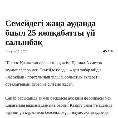
Семейдегі жаңа ауданда
биыл 25 көпқабатты үй
салынбақ
186
Наурыз 28, 2020
Шығыс Қазақстан облысының әкімі Даниал Ахметов
жұмыс сапарымен Семейде болды, – деп хабарлайды
«Жерұйық» порталының тілшісі облыстық ақпарат
орталығының дерегіне сілтеме жасап.
Сапар барысында аймақ басшысы аяқ киім фабрикасы мен
Қарағайлы ықшамауданына барды. Қазіргі уақытта ауданда
тұрғын үй құрылысы белсенді жүргізілуде. Жаңа ауданда