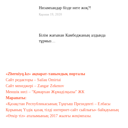
Низамхандар бізде неге жоқ?!
Қараша 19, 2020
Білім жағынан Камбоджаның алдында
тұрмыз…
Қараша 17, 2020
Хабарасу тарихы
Қараша 14, 2020
«Zheruiyq.kz» ақпарат-танымдық порталы
Сайт редакторы – Sailau Omirtai
Сайт менеджері – Zangar Zekenov
Тағы оқу
Меншік иесі – “Қамархан Жұмаділқызы” ЖК
Марапаты:
«Қазақстан Республикасының Тұңғыш Президенті – Елбасы
Қорының Үздік қазақ тілді интернет-сайт сыйлығы» байқауының
«Өткір тіл» аталымының 2017 жылғы жеңімпазы.