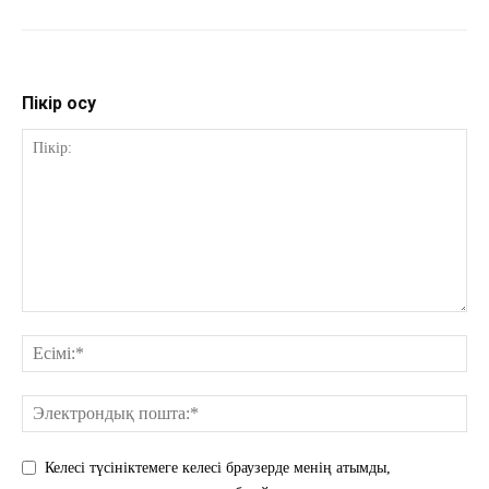
Пікір қосу
Келесі түсініктемеге келесі браузерде менің атымды,