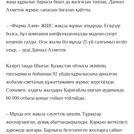
жаңа құрылыс барысы биыл да жалғасын таппақ. Даниал
Ахметов жұмыс сапасын бағалап қайтты.
– «Фирма Азия» ЖШС жақсы жұмыс атқаруда. Есіңізде
болса, бұл компания көпфункционалды мәдени-спорт
кешенін салды. Осы жылы біз мұнда 25 үй салғымыз келіп
отыр, – деді Даниал Ахметов.
Қазіргі таңда Шығыс Қазақстан облысы әкімінің
тапсырмасы бойынша 92 үйдің құрылысына арналған
жобалау-сметалық құжаттамамен жұмыс жүргізілуде.
Сонымен, алдағы жылдары Қарағайлы шағын ауданында
60 000 отбасы қоныс тойын тойлайды.
– Мұнда өте жақсы сәулеттік шешім. Тұрақтар
жоспарланған, аумақ абаттандырылады. Қарқын жеткілікті
дәрежеде жоғары. Барлығы белгіленген жоспарға сәйкес