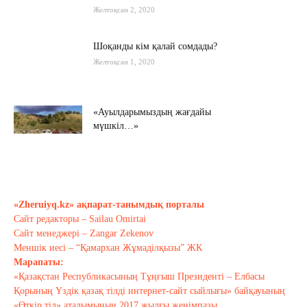
Желтоқсан 2, 2020
Шоқанды кім қалай сомдады?
Желтоқсан 1, 2020
«Ауылдарымыздың жағдайы
мүшкіл…»
Қараша 22, 2020
Мамин шекараны мықтаймыз деді…
Қараша 20, 2020
«Zheruiyq.kz» ақпарат-танымдық порталы
Сайт редакторы – Sailau Omirtai
Сайт менеджері – Zangar Zekenov
Тағы оқу
Меншік иесі – “Қамархан Жұмаділқызы” ЖК
Марапаты:
«Қазақстан Республикасының Тұңғыш Президенті – Елбасы
Қорының Үздік қазақ тілді интернет-сайт сыйлығы» байқауының
«Өткір тіл» аталымының 2017 жылғы жеңімпазы.