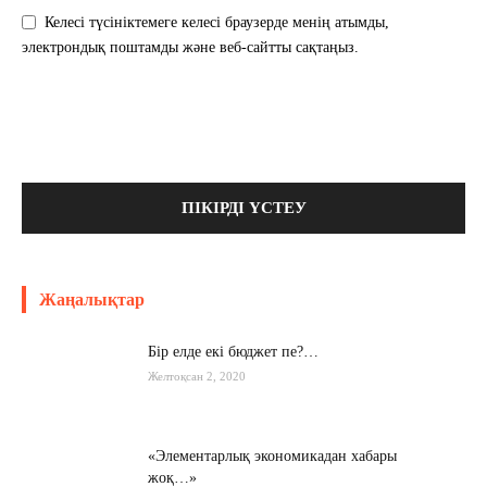
Келесі түсініктемеге келесі браузерде менің атымды,
электрондық поштамды және веб-сайтты сақтаңыз.
Жаңалықтар
Бір елде екі бюджет пе?…
Желтоқсан 2, 2020
«Элементарлық экономикадан хабары
жоқ…»