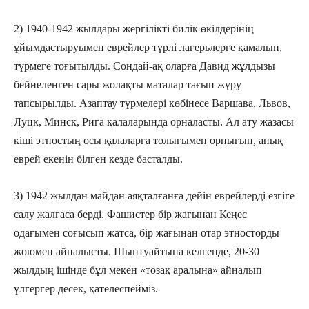
2) 1940-1942 жылдары жергілікті билік өкілдерінің
ұйымдастыруымен еврейлер түрлі лагерьлерге қамалып,
түрмеге тоғытылды. Сондай-ақ оларға Давид жұлдызы
бейнеленген сары жолақты маталар тағып жүру
тапсырылды. Азаптау түрмелері көбінесе Варшава, Львов,
Луцк, Минск, Рига қалаларында орналасты. Ал ату жазасы
кіші этностың осы қалаларға толығымен орнығып, анық
еврей екенін білген кезде басталды.
3) 1942 жылдан майдан аяқталғанға дейін еврейлерді езгіге
салу жалғаса берді. Фашистер бір жағынан Кеңес
одағымен соғысып жатса, бір жағынан отар этносторды
жоюмен айналысты. Шынтуайтына келгенде, 20-30
жылдың ішінде бұл мекен «тозақ аралына» айналып
үлгергер десек, қателеспейміз.