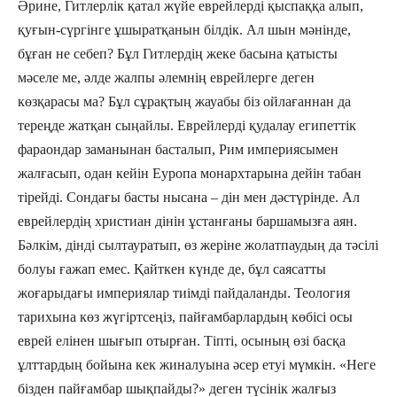
Әрине, Гитлерлік қатал жүйе еврейлерді қыспаққа алып,
қуғын-сүргінге ұшыратқанын білдік. Ал шын мәнінде,
бұған не себеп? Бұл Гитлердің жеке басына қатысты
мәселе ме, әлде жалпы әлемнің еврейлерге деген
көзқарасы ма? Бұл сұрақтың жауабы біз ойлағаннан да
тереңде жатқан сыңайлы. Еврейлерді қудалау египеттік
фараондар заманынан басталып, Рим империясымен
жалғасып, одан кейін Еуропа монархтарына дейін табан
тірейді. Сондағы басты нысана – дін мен дәстүрінде. Ал
еврейлердің христиан дінін ұстанғаны баршамызға аян.
Бәлкім, дінді сылтауратып, өз жеріне жолатпаудың да тәсілі
болуы ғажап емес. Қайткен күнде де, бұл саясатты
жоғарыдағы империялар тиімді пайдаланды. Теология
тарихына көз жүгіртсеңіз, пайғамбарлардың көбісі осы
еврей елінен шығып отырған. Тіпті, осының өзі басқа
ұлттардың бойына кек жиналуына әсер етуі мүмкін. «Неге
бізден пайғамбар шықпайды?» деген түсінік жалғыз