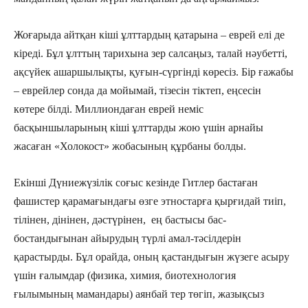
Жоғарыда айтқан кіші ұлттардың қатарына – еврей елі де
кіреді. Бұл ұлттың тарихына зер салсаңыз, талай нәубетті,
ақсүйек ашаршылықты, қуғын-сүргінді көресіз. Бір ғажабы
– еврейлер сонда да мойымай, тізесін тіктеп, еңсесін
көтере білді. Миллиондаған еврей неміс
басқыншыларының кіші ұлттарды жою үшін арнайы
жасаған «Холокост» жобасының құрбаны болды.
Екінші Дүниежүзілік соғыс кезінде Гитлер бастаған
фашистер қарамағындағы өзге этностарға қырғидай тиіп,
тілінен, дінінен, дәстүрінен, ең бастысы бас-
бостандығынан айырудың түрлі амал-тәсілдерін
қарастырды. Бұл орайда, оның қастандығын жүзеге асыру
үшін ғалымдар (физика, химия, биотехнология
ғылымының мамандары) аянбай тер төгіп, жазықсыз