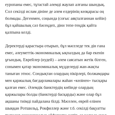
еуропаны емес, тұтастай әлемді жаулап алғаны шындық.
Сол секілді ислам дініне де әлем елдерінің көзқарасы оң
болмады. Дегенмен, соңында (соғыс аяқталғаннан кейін)
бұл қайшылық сәл бәсеңдеп, діни тепе-теңдік қайта
қалпына келді.
Деректерді қарастыра отырып, бұл мәселеде тек дін ғана
емес, әлеуметтік-экономикалық ықпалдың да бар екенін
ұғындық. Еврейлер (иудей) – әлем саясатын жетік білген,
сонымен қатар экономикалық мүдделерді жан-жақты
таныған этнос. Сондықтан олардың пікірлері, болжамдары
мен қаржылық бағдарламалары жаһан «көзінен» тысқары
қалған емес. Әлемдік банктердің көбінде олардың
қаржылары болды (банктерді басқарды) және олар бұл
ақшаны тиімді пайдалана білді. Мәселен, еврей елінен
шыққан Ротшильд, Рокфиллер және т.б. секілді бақуатты