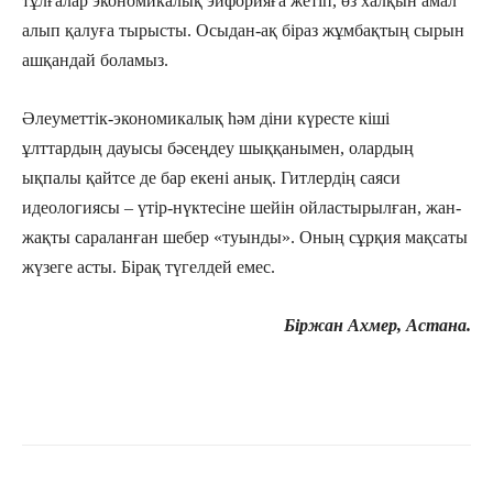
тұлғалар экономикалық эйфорияға жетіп, өз халқын амал
алып қалуға тырысты. Осыдан-ақ біраз жұмбақтың сырын
ашқандай боламыз.
Әлеуметтік-экономикалық һәм діни күресте кіші
ұлттардың дауысы бәсеңдеу шыққанымен, олардың
ықпалы қайтсе де бар екені анық. Гитлердің саяси
идеологиясы – үтір-нүктесіне шейін ойластырылған, жан-
жақты сараланған шебер «туынды». Оның сұрқия мақсаты
жүзеге асты. Бірақ түгелдей емес.
Біржан Ахмер, Астана.