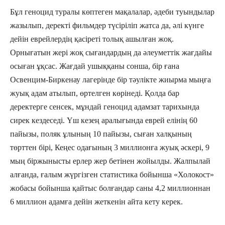
Бұл геноцид туралы көптеген мақалалар, әдеби туындылар
жазылып, деректі фильмдер түсіріліп жатса да, әлі күнге
дейін еврейлердің қасіреті толық ашылған жоқ.
Орнығатын жері жоқ сығандардың да әлеуметтік жағдайы
осыған ұқсас. Жағдай ушыққаны сонша, бір ғана
Освенцим-Биркенау лагерінде бір тәулікте жиырма мыңға
жуық адам атылып, өртелген көрінеді. Қолда бар
деректерге сенсек, мұндай геноцид адамзат тарихында
сирек кездеседі. Үш кезең аралығында еврей елінің 60
пайызы, поляк ұлының 10 пайызы, сыған халқының
төрттен бірі, Кеңес одағының 3 миллионға жуық әскері, 9
мың біржынысты ерлер жер бетінен жойылды. Жалпылай
алғанда, ғалым жүргізген статистика бойынша «Холокост»
жобасы бойынша қайтыс болғандар саны 4,2 миллионнан
6 миллион адамға дейін жеткенін айта кету керек.