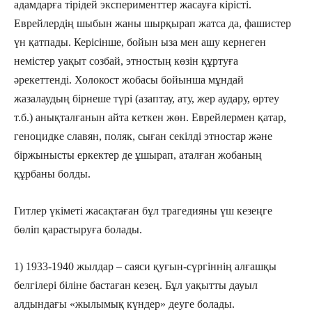
адамдарға тірідей эксперименттер жасауға кірісті.
Еврейлердің шыбын жаны шырқырап жатса да, фашистер
үн қатпады. Керісінше, бойын ыза мен ашу кернеген
немістер уақыт созбай, этностың көзін құртуға
әрекеттенді. Холокост жобасы бойынша мұндай
жазалаудың бірнеше түрі (азаптау, ату, жер аудару, өртеу
т.б.) анықталғанын айта кеткен жөн. Еврейлермен қатар,
геноцидке славян, поляк, сыған секілді этностар және
біржынысты еркектер де ұшырап, аталған жобаның
құрбаны болды.
Гитлер үкіметі жасақтаған бұл трагедияны үш кезеңге
бөліп қарастыруға болады.
1) 1933-1940 жылдар – саяси қуғын-сүргіннің алғашқы
белгілері біліне бастаған кезең. Бұл уақытты дауыл
алдындағы «жылымық күндер» деуге болады.