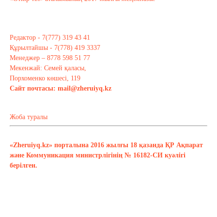
Редактор - 7(777) 319 43 41
Құрылтайшы - 7(778) 419 3337
Менеджер – 8778 598 51 77
Мекенжай: Семей қаласы,
Порхоменко көшесі, 119
Сайт почтасы:
mail@zheruiyq.kz
Жоба туралы
«Zheruiyq.kz» порталына 2016 жылғы 18 қазанда ҚР Ақпарат
және Коммуникация министрлігінің № 16182-СИ куәлігі
берілген.