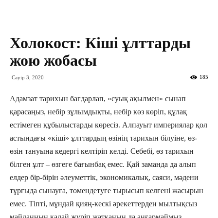
Холокост: Кіші ұлттарды
жою жобасы
185
Сәуір 3, 2020
Адамзат тарихын бағдарлап, «суық ақылмен» сынап
қарасаңыз, небір зұлымдықты, небір көз көріп, құлақ
естімеген құбылыстарды көресіз. Алпауыт империялар қол
астындағы «кіші» ұлттардың өзінің тарихын білуіне, өз-
өзін тануына кедергі келтіріп келді. Себебі, өз тарихын
білген ұлт – өзгеге бағынбақ емес. Қай заманда да алып
елдер бір-бірін әлеуметтік, экономикалық, саяси, мәдени
тұрғыда сынауға, төмендетуге тырысып келгені жасырын
емес. Тіпті, мұндай қияң-кескі әрекеттерден мылтықсыз
майданның қалай жүріп жатқанын да аңғармаймыз.