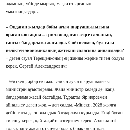
адамның үйінде мырзақамақта отырғанын
ұмытпаңыздар…
– Ондаған жылдар бойы ауыл шаруашылығына
орасан көп ақша – триллиондаған теңге салынып,
сансыз бағдарлама жасалды. Сөйткенмен, бұл сала
неліктен экономиканың жетекші саласына айналмады
?
– деген сауал Терещенконың ең жанды жеріне тиген болуы
керек, Сергей Александрович:
– Өйткені, әрбір екі жыл сайын ауыл шаруашылығы
министрін ауыстырады. Жаңа министр келеді де, жаңа
бағдарлама жасай бастайды. Тұрақты бір нәрсемен
айналысу деген жоқ, – деп салды. -Мінеки, 2028 жылға
дейін тағы да он жылдық бағдарлама құрылды. Енді бұған
тиіспеу керек, қайта-қайта өзгертпеу керек. Азды-көпті
толықтыру жасап отыруға болар, бірақ оның мән-