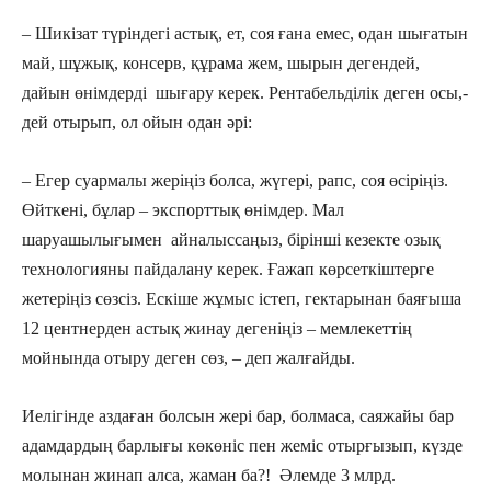
– Шикізат түріндегі астық, ет, соя ғана емес, одан шығатын
май, шұжық, консерв, құрама жем, шырын дегендей,
дайын өнімдерді шығару керек. Рентабельділік деген осы,-
дей отырып, ол ойын одан әрі:
– Егер суармалы жеріңіз болса, жүгері, рапс, соя өсіріңіз.
Өйткені, бұлар – экспорттық өнімдер. Мал
шаруашылығымен айналыссаңыз, бірінші кезекте озық
технологияны пайдалану керек. Ғажап көрсеткіштерге
жетеріңіз сөзсіз. Ескіше жұмыс істеп, гектарынан баяғыша
12 центнерден астық жинау дегеніңіз – мемлекеттің
мойнында отыру деген сөз, – деп жалғайды.
Иелігінде аздаған болсын жері бар, болмаса, саяжайы бар
адамдардың барлығы көкөніс пен жеміс отырғызып, күзде
молынан жинап алса, жаман ба?! Әлемде 3 млрд.