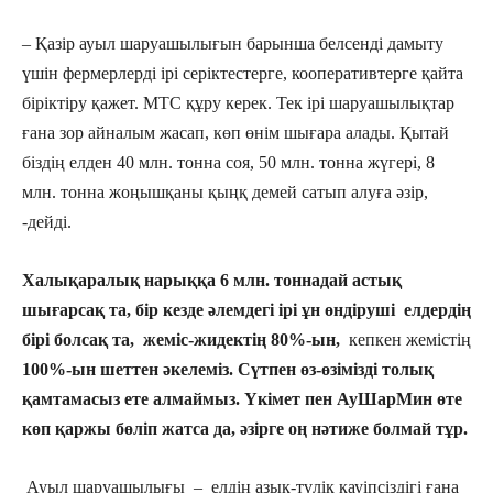
– Қазір ауыл шаруашылығын барынша белсенді дамыту
үшін фермерлерді ірі серіктестерге, кооперативтерге қайта
біріктіру қажет. МТС құру керек. Тек ірі шаруашылықтар
ғана зор айналым жасап, көп өнім шығара алады. Қытай
біздің елден 40 млн. тонна соя, 50 млн. тонна жүгері, 8
млн. тонна жоңышқаны қыңқ демей сатып алуға әзір,
-дейді.
Халықаралық нарыққа 6 млн. тоннадай астық
шығарсақ та, бір кезде әлемдегі ірі ұн өндіруші елдердің
бірі болсақ та, жеміс-жидектің 80%-ын,
кепкен жемістің
100%-ын шеттен әкелеміз. Сүтпен өз-өзімізді толық
қамтамасыз ете алмаймыз. Үкімет пен АуШарМин өте
көп қаржы бөліп жатса да, әзірге оң нәтиже болмай тұр.
Ауыл шаруашылығы – елдің азық-түлік қауіпсіздігі ғана