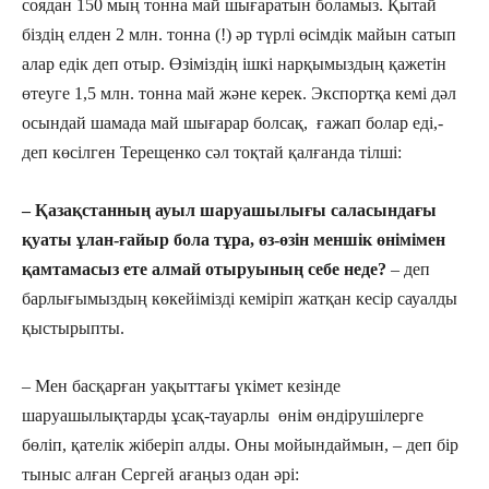
соядан 150 мың тонна май шығаратын боламыз. Қытай
біздің елден 2 млн. тонна (!) әр түрлі өсімдік майын сатып
алар едік деп отыр. Өзіміздің ішкі нарқымыздың қажетін
өтеуге 1,5 млн. тонна май және керек. Экспортқа кемі дәл
осындай шамада май шығарар болсақ, ғажап болар еді,-
деп көсілген Терещенко сәл тоқтай қалғанда тілші:
– Қазақстанның ауыл шаруашылығы саласындағы
қуаты ұлан-ғайыр бола тұра, өз-өзін меншік өнімімен
қамтамасыз ете алмай отыруының себе неде?
– деп
барлығымыздың көкейімізді кеміріп жатқан кесір сауалды
қыстырыпты.
– Мен басқарған уақыттағы үкімет кезінде
шаруашылықтарды ұсақ-тауарлы өнім өндірушілерге
бөліп, қателік жіберіп алды. Оны мойындаймын, – деп бір
тыныс алған Сергей ағаңыз одан әрі: