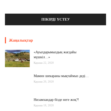
Жаңалықтар
«Ауылдарымыздың жағдайы
мүшкіл…»
Қараша 22, 2020
Мамин шекараны мықтаймыз деді…
Қараша 20, 2020
Низамхандар бізде неге жоқ?!
Қараша 19, 2020