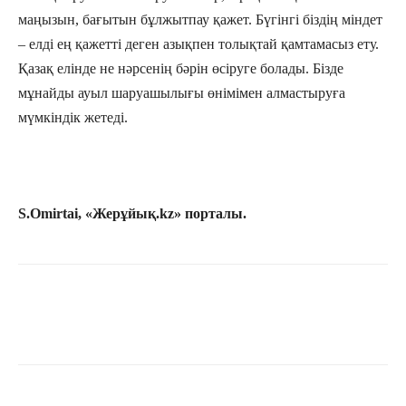
маңызын, бағытын бұлжытпау қажет. Бүгінгі біздің міндет
– елді ең қажетті деген азықпен толықтай қамтамасыз ету.
Қазақ елінде не нәрсенің бәрін өсіруге болады. Бізде
мұнайды ауыл шаруашылығы өнімімен алмастыруға
мүмкіндік жетеді.
S.Omirtai, «Жерұйық.kz» порталы.