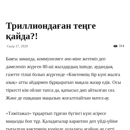
Триллиондаған теңге
қайда?!
314
Сәуір 17, 2020
Баяғы заманда, коммунизмге әне-міне жетеміз деп
дәмеленіп жүрген 80-ші жылдардың ішінде, аудандық
газетте тілші болып жүргенде «Көктемнің бір күні жылға
азық» атты айдармен бұрқыратып мақала жазар едік. Осы
тіркесті кім ойлап тапса да, қапысыз дөп айтылған сөз.
Және де ешқашан маңызын жоғалтпайтын мәтел-ау.
«Тәжітажал» тұқыртып тұрған бүгінгі күні әсіресе
маңызды боп тұр. Қаладағылар карантин деп үйді-үйіне
тығылған көктемнің күнінде даладағы ағайын әр сәтті