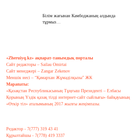
Білім жағынан Камбоджаның алдында
тұрмыз…
Қараша 17, 2020
Хабарасу тарихы
Қараша 14, 2020
«Zheruiyq.kz» ақпарат-танымдық порталы
Сайт редакторы – Sailau Omirtai
Сайт менеджері – Zangar Zekenov
Тағы оқу
Меншік иесі – “Қамархан Жұмаділқызы” ЖК
Марапаты:
«Қазақстан Республикасының Тұңғыш Президенті – Елбасы
Қорының Үздік қазақ тілді интернет-сайт сыйлығы» байқауының
«Өткір тіл» аталымының 2017 жылғы жеңімпазы.
Редактор - 7(777) 319 43 41
Құрылтайшы - 7(778) 419 3337