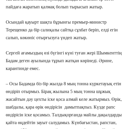
пайдаға жаратып қалмақ болып тырысып жатыр.
Осындай қауырт шақта бұрынғы премьер-министр
Терещенко да бір салиқалы сайтқа сұхбат беріп, елді егін
салып, көкөніс отырғызуға үндеп жатыр.
Сергей ағамыздың өзі бүгінгі күні туған жері Шымкенттің
Бадам деген ауылында тұрып жатқан көрінеді. Әрине,
карантинде емес.
– Осы Бадамда біз бір жылда 8 мың тонна күркетауық етін
өндіріп отырмыз. Бірақ жылына 5 мың тонна шұжық
жасайтын дәу цехты іске қоса алмай келе жатырмыз. Өрік,
шабдалы, қара өрік өндірісін дамытпақпыз. Күзде рапс
өндірісін іске қосамыз. Талдықорғанда майлы дақылдарды
қайта өңдейтін зауыт салудамыз. Күнбағыстан, рапстан,