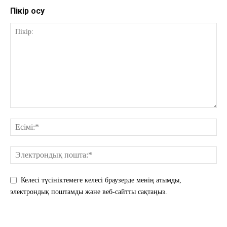
Пікір қосу
Келесі түсініктемеге келесі браузерде менің атымды,
электрондық поштамды және веб-сайтты сақтаңыз.