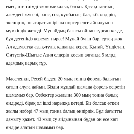
емес, өте тиімді экономикалық бағыт. Қазақстанның
әлемдегі жүгері, рапс, соя, күнбағыс, бал, т.б. өндіріп,
экспортқа шығаратын ірі экспортер елге айналуына
мүмкіндік жетеді. Мұнайдың бағасы ойнап тұрған кезде,
бұл дегеніңіз керемет нәрсе! Мұнай бүгін бар, ертең жоқ.
Ал адамзатқа азық-түлік қашанда керек. Қытай, Үндістан,
Оңтүстік-Шығыс Азия елдерін қосып алғанда 5 млрд.
адамдық нарық тұр.
Мәселенки, Ресей бізден 20 мың тонна форель балығын
сатып алуға дайын. Біздің мұндай шамада форель өсіретін
шамамыз бар. Өзбектер жылына 300 мың тонна балық
өндіреді, бірақ ол ішкі нарыққа кетеді. Біз болсақ өткен
жылы нәбәрі 47 мың тонна балық өндірдік. Бұл бағытты
дамыту қажет. 43 мың су айдынынан бұдан он есе көп
өндіре алатын шамамыз бар.