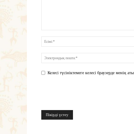
Келесі түсініктемеге келесі браузерде менің 