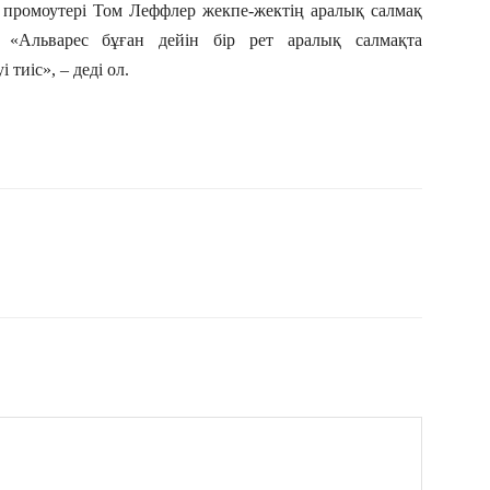
 промоутері Том Леффлер жекпе-жектің аралық салмақ
 «Альварес бұған дейін бір рет аралық салмақта
тиіс», – деді ол.