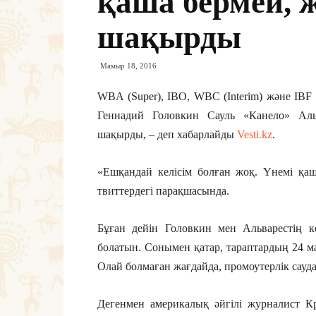
қаша бермей, 
шақырды
Мамыр 18, 2016
WBA (Super), IBO, WBC (Interim) және IB
Геннадий Головкин Сауль «Канело» Аль
шақырды, – деп хабарлайды
Vesti.kz
.
«Ешқандай келісім болған жоқ. Үнемі қаш
твиттердегі парақшасында.
Бұған дейін Головкин мен Альварестің ке
болатын. Сонымен қатар, тараптардың 24 мам
Олай болмаған жағдайда, промоутерлік сауд
Дегенмен америкалық әйгілі журналист Кр