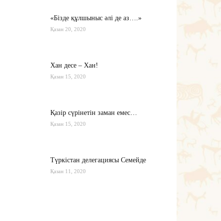
«Бізде құлшыныс әлі де аз….»
Қазан 20, 2020
Хан десе – Хан!
Қазан 15, 2020
Қазір сүрінетін заман емес…
Қазан 15, 2020
Түркістан делегациясы Семейде
Қазан 11, 2020
Қырғызстан: сарапшылар тоқтамы
қандай?