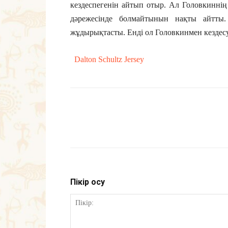
кездеспегенін айтып отыр. Ал Головкиннің
дәрежесінде болмайтынын нақты айтты.
жұдырықтасты. Енді ол Головкинмен кездесуі 
Dalton Schultz Jersey
Пікір қосу