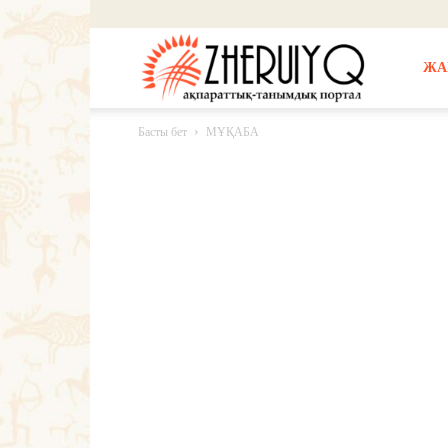
Жерұйық
ЖА
Басты бет
МҰҚАБА