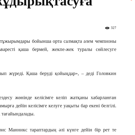
жұдырықтасуға
327
F тұжырымдары бойынша орта салмақта әлем чемпионы
варесті қаша бермей, жекпе-жек туралы сөйлесуге
ып жүреді. Қаша беруді қойыңдар», – деді Головкин
здесу жөнінде келісімге келіп жатқаны хабарланған
ырға дейін келісімге келуге уақыты бар екені белгілі.
а тағайындалады.
ис Манникс тараптардың әлі күнге дейін бір рет те