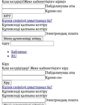
Қош келдіңіз!
Жеке кабинетіңізге кіріңіз
Пайдаланушы аты
Құпия сөз
Құпия сөзіңізді ұмыттыңыз ба?
Құпиясөзді қалпына келтіру
Құпиясөзді қалпына келтіру
Электрондық пошта
іздеу
Байланыс
RU
Кіру
Қош келдіңіздер! Жеке кабинетіңізге кіру
Пайдаланушы аты
Құпия сөз
Құпия сөзіңізді ұмыттыңыз ба?
Құпиясөзді қалпына келтіру
Құпиясөзді қалпына келтіру
Электрондық пошта