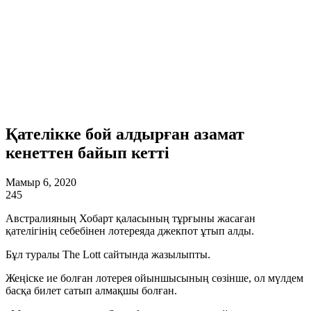
Қателікке бой алдырған азамат
кенеттен байып кетті
Мамыр 6, 2020
245
Австралияның Хобарт қаласының тұрғыны жасаған
қателігінің себебінен лотереяда джекпот ұтып алды.
Бұл туралы The Lott сайтында жазылыпты.
Жеңіске ие болған лотерея ойыншысының сөзінше, ол мүлдем
басқа билет сатып алмақшы болған.