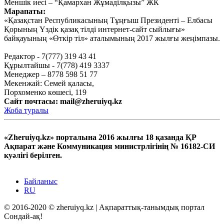
Меншік иесі – “Қамархан Жұмаділқызы” ЖК
Марапаты:
Қыркүйек 15, 2020
«Қазақстан Республикасының Тұңғыш Президенті – Елбасы
Тағы оқу
Қорының Үздік қазақ тілді интернет-сайт сыйлығы»
байқауының «Өткір тіл» аталымының 2017 жылғы жеңімпазы.
Редактор - 7(777) 319 43 41
Құрылтайшы - 7(778) 419 3337
Менеджер – 8778 598 51 77
Мекенжай: Семей қаласы,
Порхоменко көшесі, 119
Сайт почтасы:
mail@zheruiyq.kz
Жоба туралы
«Zheruiyq.kz» порталына 2016 жылғы 18 қазанда ҚР
Ақпарат және Коммуникация министрлігінің № 16182-СИ
куәлігі берілген.
Байланыс
RU
© 2016-2020 © zheruiyq.kz | Ақпараттық-танымдық портал
Сондай-ақ!