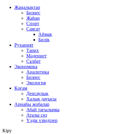
Жаңалықтар
Бизнес
Жаһан
Спорт
Саясат
Аймақ
Билік
Руханият
Тарих
Мәдениет
Сұхбат
Экономика
Аналитика
Бизнес
Экология
Қоғам
Денсаулық
Халық дауысы
Арнайы жобалар
Абай тағылымы
Аталы сөз
Үздік үзінділер
Кіру