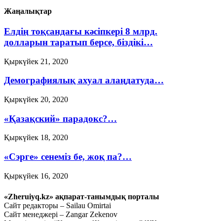
Жаңалықтар
Елдің тоқсандағы кәсіпкері 8 млрд.
долларын таратып берсе, біздікі…
Қыркүйек 21, 2020
Демографиялық ахуал алаңдатуда…
Қыркүйек 20, 2020
«Қазақский» парадокс?…
Қыркүйек 18, 2020
«Сэрге» сенеміз бе, жоқ па?…
Қыркүйек 16, 2020
Ауыл шаруашылығын
«Zheruiyq.kz» ақпарат-танымдық порталы
дамытпай, бәсекеге қабілетті
Сайт редакторы – Sailau Omirtai
Сайт менеджері – Zangar Zekenov
экономика құру мүмкін емес