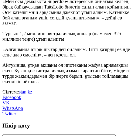
«Мен осы демалыста Superdraw лотереясын ойнағым келген,
бірақ байқаусыздан TattsLotto билетін сатып алып қойыппын.
Осы қателігімнің арқасында джекпот ұтып алдым. Қателікке
бой алдырғаным үшін сондай қуаныштымын», – дейді ер
азамат.
Тұрғын 1,2 миллион австралиялық доллар (шамамен 325
миллион теңге) ұтып алыпты
«Алғашында өтірік шығар деп ойладым. Тіпті қазірдің өзінде
сене алар емеспін», – деп қосты ол.
Айтуынша, ұтқан ақшаны ол ипотеканы жабуға арнамақшы
екен. Бұған қоса автралиялық азамат карантин бітсе, міндетті
түрде жақындарымен бір жерге барып, ұтысын тойламақшы
екендігін айтады.
Сілтеме
stan.kz
Facebook
VK
WhatsApp
Twitter
Пікір қосу