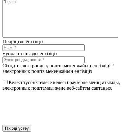
Пікіріңізді енгізіңіз!
мұнда атыңызды енгізіңіз
Сіз қате электрондық пошта мекенжайын енгіздіңіз!
электрондық пошта мекенжайын енгізіңіз
Келесі түсініктемеге келесі браузерде менің атымды,
электрондық поштамды және веб-сайтты сақтаңыз.