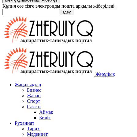
Құпия сөз сізге электронды пошта арқылы жіберіледі.
Жерұйық
Жаңалықтар
Бизнес
Жаһан
Спорт
Саясат
Аймақ
Билік
Руханият
Тарих
Мәдениет