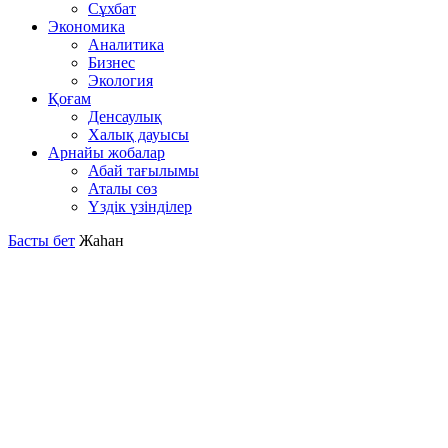
Сұхбат
Экономика
Аналитика
Бизнес
Экология
Қоғам
Денсаулық
Халық дауысы
Арнайы жобалар
Абай тағылымы
Аталы сөз
Үздік үзінділер
Басты бет
Жаһан