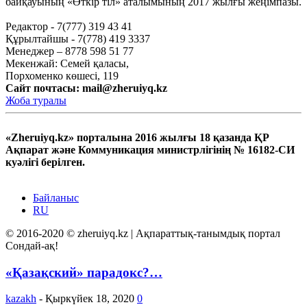
байқауының «Өткір тіл» аталымының 2017 жылғы жеңімпазы.
Редактор - 7(777) 319 43 41
Құрылтайшы - 7(778) 419 3337
Менеджер – 8778 598 51 77
Мекенжай: Семей қаласы,
Порхоменко көшесі, 119
Сайт почтасы:
mail@zheruiyq.kz
Жоба туралы
«Zheruiyq.kz» порталына 2016 жылғы 18 қазанда ҚР
Ақпарат және Коммуникация министрлігінің № 16182-СИ
куәлігі берілген.
Байланыс
RU
© 2016-2020 © zheruiyq.kz | Ақпараттық-танымдық портал
Сондай-ақ!
«Қазақский» парадокс?…
kazakh
-
Қыркүйек 18, 2020
0