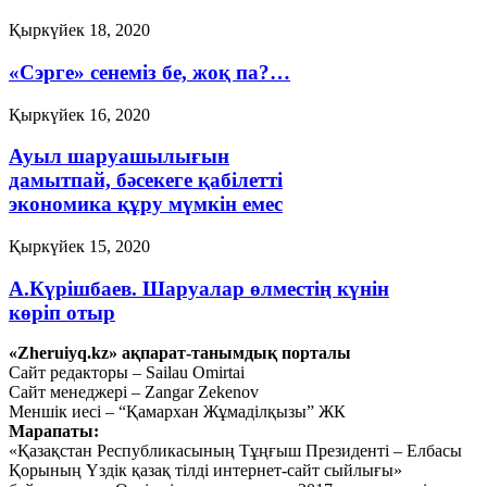
Қыркүйек 18, 2020
«Сэрге» сенеміз бе, жоқ па?…
Қыркүйек 16, 2020
Ауыл шаруашылығын
дамытпай, бәсекеге қабілетті
экономика құру мүмкін емес
Қыркүйек 15, 2020
А.Күрішбаев. Шаруалар өлместің күнін
көріп отыр
«Zheruiyq.kz» ақпарат-танымдық порталы
Қыркүйек 14, 2020
Сайт редакторы – Sailau Omirtai
Сайт менеджері – Zangar Zekenov
Қысқасы, «полный хаос»!
Меншік иесі – “Қамархан Жұмаділқызы” ЖК
Марапаты:
Қыркүйек 10, 2020
«Қазақстан Республикасының Тұңғыш Президенті – Елбасы
Тағы оқу
Қорының Үздік қазақ тілді интернет-сайт сыйлығы»