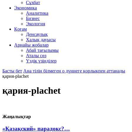
Сұхбат
Экономика
Аналитика
Бизнес
Экология
Қоғам
Денсаулық
Халық дауысы
Арнайы жобалар
Абай тағылымы
Аталы сөз
Үздік үзінділер
Басты бет
Ана тілін білмеген о дүниеге қорлықпен аттанады
қария-plachet
қария-plachet
Жаңалықтар
«Қазақский» парадокс?…