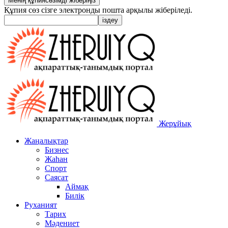
Құпия сөз сізге электронды пошта арқылы жіберіледі.
Жерұйық
Жаңалықтар
Бизнес
Жаһан
Спорт
Саясат
Аймақ
Билік
Руханият
Тарих
Мәдениет