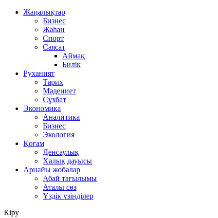
Жаңалықтар
Бизнес
Жаһан
Спорт
Саясат
Аймақ
Билік
Руханият
Тарих
Мәдениет
Сұхбат
Экономика
Аналитика
Бизнес
Экология
Қоғам
Денсаулық
Халық дауысы
Арнайы жобалар
Абай тағылымы
Аталы сөз
Үздік үзінділер
Кіру