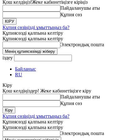
Қош келдіңіз!
Жеке кабинетіңізге кіріңіз
Пайдаланушы аты
Құпия сөз
Құпия сөзіңізді ұмыттыңыз ба?
Құпиясөзді қалпына келтіру
Құпиясөзді қалпына келтіру
Электрондық пошта
іздеу
Байланыс
RU
Кіру
Қош келдіңіздер! Жеке кабинетіңізге кіру
Пайдаланушы аты
Құпия сөз
Құпия сөзіңізді ұмыттыңыз ба?
Құпиясөзді қалпына келтіру
Құпиясөзді қалпына келтіру
Электрондық пошта