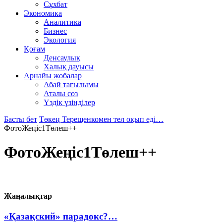
Сұхбат
Экономика
Аналитика
Бизнес
Экология
Қоғам
Денсаулық
Халық дауысы
Арнайы жобалар
Абай тағылымы
Аталы сөз
Үздік үзінділер
Басты бет
Төкең Терещенкомен тел оқып еді…
ФотоЖеңіс1Төлеш++
ФотоЖеңіс1Төлеш++
Жаңалықтар
«Қазақский» парадокс?…