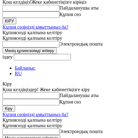
Қош келдіңіз!
Жеке кабинетіңізге кіріңіз
Пайдаланушы аты
Құпия сөз
Құпия сөзіңізді ұмыттыңыз ба?
Құпиясөзді қалпына келтіру
Құпиясөзді қалпына келтіру
Электрондық пошта
іздеу
Байланыс
RU
Кіру
Қош келдіңіздер! Жеке кабинетіңізге кіру
Пайдаланушы аты
Құпия сөз
Құпия сөзіңізді ұмыттыңыз ба?
Құпиясөзді қалпына келтіру
Құпиясөзді қалпына келтіру
Электрондық пошта