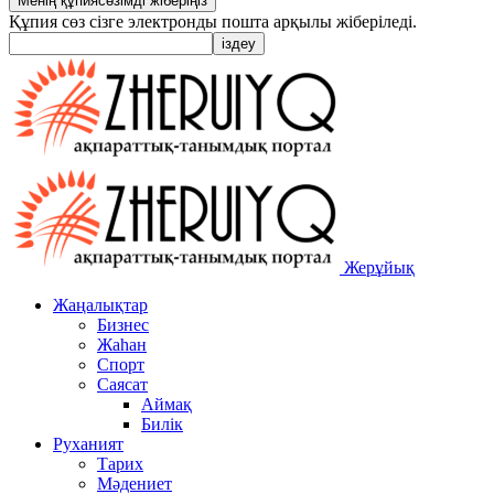
Құпия сөз сізге электронды пошта арқылы жіберіледі.
Жерұйық
Жаңалықтар
Бизнес
Жаһан
Спорт
Саясат
Аймақ
Билік
Руханият
Тарих
Мәдениет