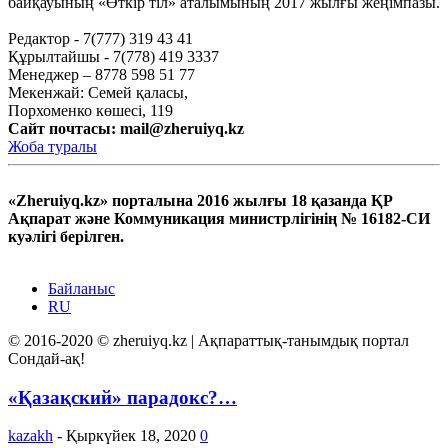
байқауының «Өткір тіл» аталымының 2017 жылғы жеңімпазы.
Редактор - 7(777) 319 43 41
Құрылтайшы - 7(778) 419 3337
Менеджер – 8778 598 51 77
Мекенжай: Семей қаласы,
Порхоменко көшесі, 119
Сайт почтасы:
mail@zheruiyq.kz
Жоба туралы
«Zheruiyq.kz» порталына 2016 жылғы 18 қазанда ҚР
Ақпарат және Коммуникация министрлігінің № 16182-СИ
куәлігі берілген.
Байланыс
RU
© 2016-2020 © zheruiyq.kz | Ақпараттық-танымдық портал
Сондай-ақ!
«Қазақский» парадокс?…
kazakh
-
Қыркүйек 18, 2020
0