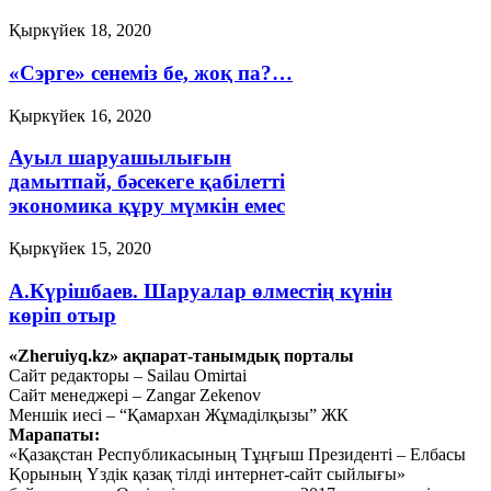
Қыркүйек 18, 2020
«Сэрге» сенеміз бе, жоқ па?…
Қыркүйек 16, 2020
Ауыл шаруашылығын
дамытпай, бәсекеге қабілетті
экономика құру мүмкін емес
Қыркүйек 15, 2020
А.Күрішбаев. Шаруалар өлместің күнін
көріп отыр
«Zheruiyq.kz» ақпарат-танымдық порталы
Қыркүйек 14, 2020
Сайт редакторы – Sailau Omirtai
Сайт менеджері – Zangar Zekenov
Қысқасы, «полный хаос»!
Меншік иесі – “Қамархан Жұмаділқызы” ЖК
Марапаты:
Қыркүйек 10, 2020
«Қазақстан Республикасының Тұңғыш Президенті – Елбасы
Тағы оқу
Қорының Үздік қазақ тілді интернет-сайт сыйлығы»