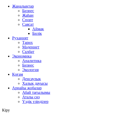
Жаңалықтар
Бизнес
Жаһан
Спорт
Саясат
Аймақ
Билік
Руханият
Тарих
Мәдениет
Сұхбат
Экономика
Аналитика
Бизнес
Экология
Қоғам
Денсаулық
Халық дауысы
Арнайы жобалар
Абай тағылымы
Аталы сөз
Үздік үзінділер
Кіру