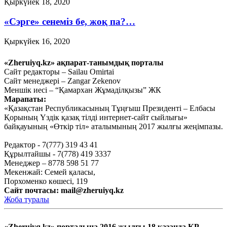
Қыркүйек 18, 2020
«Сэрге» сенеміз бе, жоқ па?…
Қыркүйек 16, 2020
Ауыл шаруашылығын
«Zheruiyq.kz» ақпарат-танымдық порталы
дамытпай, бәсекеге қабілетті
Сайт редакторы – Sailau Omirtai
Сайт менеджері – Zangar Zekenov
экономика құру мүмкін емес
Меншік иесі – “Қамархан Жұмаділқызы” ЖК
Марапаты:
Қыркүйек 15, 2020
«Қазақстан Республикасының Тұңғыш Президенті – Елбасы
Тағы оқу
Қорының Үздік қазақ тілді интернет-сайт сыйлығы»
байқауының «Өткір тіл» аталымының 2017 жылғы жеңімпазы.
Редактор - 7(777) 319 43 41
Құрылтайшы - 7(778) 419 3337
Менеджер – 8778 598 51 77
Мекенжай: Семей қаласы,
Порхоменко көшесі, 119
Сайт почтасы:
mail@zheruiyq.kz
Жоба туралы
«Zheruiyq.kz» порталына 2016 жылғы 18 қазанда ҚР