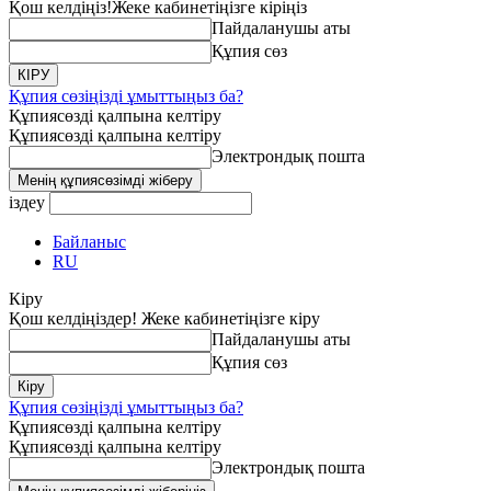
Қош келдіңіз!
Жеке кабинетіңізге кіріңіз
Пайдаланушы аты
Құпия сөз
Құпия сөзіңізді ұмыттыңыз ба?
Құпиясөзді қалпына келтіру
Құпиясөзді қалпына келтіру
Электрондық пошта
іздеу
Байланыс
RU
Кіру
Қош келдіңіздер! Жеке кабинетіңізге кіру
Пайдаланушы аты
Құпия сөз
Құпия сөзіңізді ұмыттыңыз ба?
Құпиясөзді қалпына келтіру
Құпиясөзді қалпына келтіру
Электрондық пошта