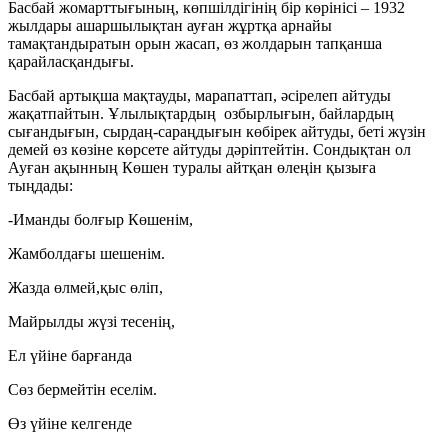
Басбай жомарттығының, көпшілдігінің бір көрінісі – 1932
жылдары ашаршылықтан ауған жұртқа арнайы
тамақтандыратын орын жасап, өз жолдарын тапқанша
қарайласқандығы.
Басбай артықша мақтауды, марапаттап, әсірелеп айтуды
жақатпайтын. Ұлылықтардың озбырлығын, байлардың
сығандығын, сырдаң-сараңдығын көбірек айтуды, беті жүзін
демей өз көзіне көрсете айтуды дәріптейтін. Сондықтан ол
Ауған ақынның Көшен туралы айтқан өлеңін қызыға
тыңдады:
-Иманды болғыр Көшенім,
Жамболдағы шешенім.
Жазда өлмей,қыс өліп,
Майрылды жүзі тесенің,
Ел үйіне барғанда
Сөз бермейтін еселім.
Өз үйіне келгенде