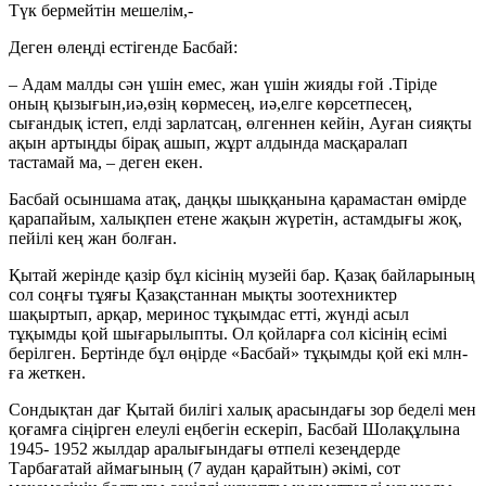
Түк бермейтін мешелім,-
Деген өлеңді естігенде Басбай:
– Адам малды сән үшін емес, жан үшін жияды ғой .Тіріде
оның қызығын,иә,өзің көрмесең, иә,елге көрсетпесең,
сығандық істеп, елді зарлатсаң, өлгеннен кейін, Ауған сияқты
ақын артыңды бірақ ашып, жұрт алдында масқаралап
тастамай ма, – деген екен.
Басбай осыншама атақ, даңқы шыққанына қарамастан өмірде
қарапайым, халықпен етене жақын жүретін, астамдығы жоқ,
пейілі кең жан болған.
Қытай жерінде қазір бұл кісінің музейі бар. Қазақ байларының
сол соңғы тұяғы Қазақстаннан мықты зоотехниктер
шақыртып, арқар, меринос тұқымдас етті, жүнді асыл
тұқымды қой шығарылыпты. Ол қойларға сол кісінің есімі
берілген. Бертінде бұл өңірде «Басбай» тұқымды қой екі млн-
ға жеткен.
Сондықтан дағ Қытай билігі халық арасындағы зор беделі мен
қоғамға сіңірген елеулі еңбегін ескеріп, Басбай Шолақұлына
1945- 1952 жылдар аралығындағы өтпелі кезеңдерде
Тарбағатай аймағының (7 аудан қарайтын) әкімі, сот