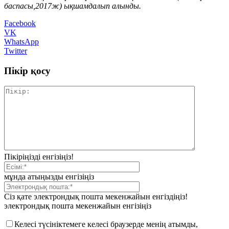
баспасы,2017ж) ықшамдалып алынды.
Facebook
VK
WhatsApp
Twitter
Пікір қосу
Пікіріңізді енгізіңіз!
мұнда атыңызды енгізіңіз
Сіз қате электрондық пошта мекенжайын енгіздіңіз!
электрондық пошта мекенжайын енгізіңіз
Келесі түсініктемеге келесі браузерде менің атымды,