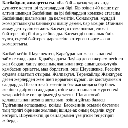
Басбайдың жомарттығы.
«Басбай – қазақ тарихында
дүниеге келген ірі тұрғалардың бірі. Бір өзінен 40 неше пұт
алтын шыққан Басбайдан да ірі байлардың көмекке атағаны
Басбайдың шалымына да келмейтін. Сондықтан, мұндай
жомарттылықты байлықты шашу демей, бар мәзірін Отаннан
аямау деп түсінген жөн. Бәсекең өз заманының еңселі
бәйтерегінің бірі деуге болады. Бәсекеңді соншалық биік
тұлға, еңселі бәйтерек дәрежесіне көтерген нәрсе – сол
жомарттығы.
Басбай кейін Шәуешектен, Қарабураның жазығынан екі
займке салдырды. Қарабурадағы Лауһәр деген жер емшегінен
жан баққан ханзу досының жанынан жер ашып,азық-түлік
қамбасын орнатты, мал борлатып, оны Шәуешекке, Ресейге
саудаға айдатып отырды. Жалпақтал, Төрежайлау, Жанжүрек
деген жерлерден жем-шөп қорығын құрып, ой қыстаулығын
салдырды, Шағантоғай өзенінің бас жағындағы бір білек
жерінен диірмен салдырып, өзіне келіп паналап жүрген екі
татар жігітіне сол диірменді ұстатты. Шағантоғай
қалашығынан асхана аштырып, өзінің ұйғыр баласы
Тұйғынды аспаздыққа қойды. Басекеннің осылай бастаған
тың тірлігі бірнеше жылдың ішінде-ақ оның беделін күрт
көтеріп, Шәуешектің ірі байларымен үзеңгісін теңестіріп
жіберді.