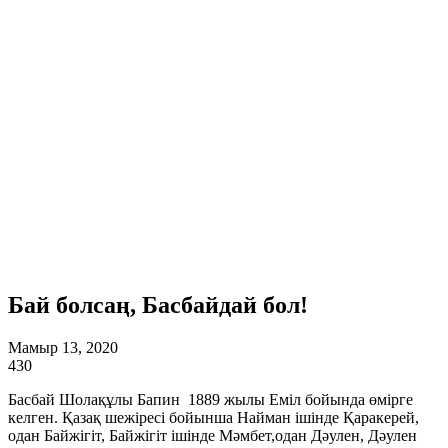
Бай болсаң, Басбайдай бол!
Мамыр 13, 2020
430
Басбай Шолақұлы Бапин 1889 жылы Еміл бойында өмірге
келген. Қазақ шежіресі бойынша Найман ішінде Қаракерей,
одан Байжігіт, Байжігіт ішінде Мәмбет,одан Дәулен, Дәулен