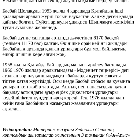
мекемесінің бастығы секілді жауапты қызметтерді ұсынады.
Басбай Шолақұлы 1953 жылы 4 қарашада Қытайдың ішкі
қалаларын аралап жүріп тосын науқастан Хаңжу деген қалада
қайтыс болған. Сүйегі арнаулы ұшақпен Шынжаңға жеткізіліп
туған ауылына жерленеді.
Басбай дүние салғанда артында дәулетінен 8170 басқой
(төлімен 11170 бас) қалған. Өкінішке орай кейінгі жылдары
Басбайдың артында қалған ұрпақтары бұл мол байлықтың
ешбір игілігін көре алған жоқ.
1958 жылы Қытайда байлардың малын тәркілеу басталады.
1966-1976 жылдар аралығындағы «Мәдениет төңкерісі» деп
аталған зор науқаншылдықта «байларды құрту» саясаты
тіптен қатал жүргізілді. Осы кезде Басбай отбасы да қуғынға
ұшырап көп жәбір тартады. Аштық пен панасыздық, қатаң
бақылау астындағы ауыр еңбек діңкелеткен ұрпақтары
кедейшіліктен күндерін әрең көреді. Тек, 1976 жылдардан
кейін ғана Басбайдың жазықсыз жазаланған ұрпақтары
ақталды.
Редакциядан:
Материал жазушы Зейнолла Сәніктің
көптомдық шығармалар жинағының 3 томынан («Ан-Арыс»