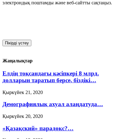
электрондық поштамды және веб-сайтты сақтаңыз.
Жаңалықтар
Елдің тоқсандағы кәсіпкері 8 млрд.
долларын таратып берсе, біздікі…
Қыркүйек 21, 2020
Демографиялық ахуал алаңдатуда…
Қыркүйек 20, 2020
«Қазақский» парадокс?…