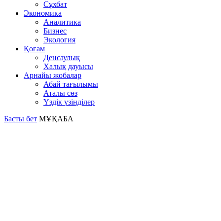
Сұхбат
Экономика
Аналитика
Бизнес
Экология
Қоғам
Денсаулық
Халық дауысы
Арнайы жобалар
Абай тағылымы
Аталы сөз
Үздік үзінділер
Басты бет
МҰҚАБА