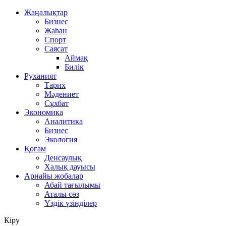
Жаңалықтар
Бизнес
Жаһан
Спорт
Саясат
Аймақ
Билік
Руханият
Тарих
Мәдениет
Сұхбат
Экономика
Аналитика
Бизнес
Экология
Қоғам
Денсаулық
Халық дауысы
Арнайы жобалар
Абай тағылымы
Аталы сөз
Үздік үзінділер
Кіру