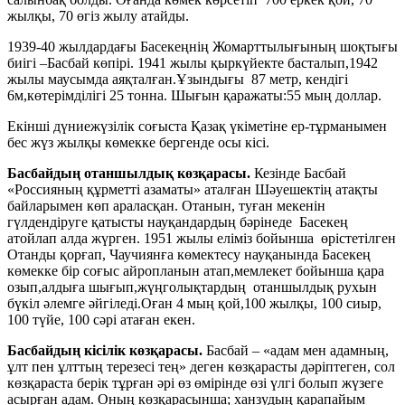
жылқы, 70 өгіз жылу атайды.
1939-40 жылдардағы Басекеңнің Жомарттылығының шоқтығы
биігі –Басбай көпірі. 1941 жылы қыркүйекте басталып,1942
жылы маусымда аяқталған.Ұзындығы 87 метр, кендігі
6м,көтерімділігі 25 тонна. Шығын қаражаты:55 мың доллар.
Екінші дүниежүзілік соғыста Қазақ үкіметіне ер-тұрманымен
бес жүз жылқы көмекке бергенде осы кісі.
Басбайдың отаншылдық көзқарасы.
Кезінде Басбай
«Россияның құрметті азаматы» аталған Шәуешектің атақты
байларымен көп араласқан. Отанын, туған мекенін
гүлдендіруге қатысты науқандардың бәрінеде Басекең
атойлап алда жүрген. 1951 жылы еліміз бойынша өрістетілген
Отанды қорғап, Чаучиянға көмектесу науқанында Басекең
көмекке бір соғыс айропланын атап,мемлекет бойынша қара
озып,алдыға шығып,жүңголықтардың отаншылдық рухын
бүкіл әлемге әйгіледі.Оған 4 мың қой,100 жылқы, 100 сиыр,
100 түйе, 100 сәрі атаған екен.
Басбайдың кісілік көзқарасы.
Басбай – «адам мен адамның,
ұлт пен ұлттың терезесі тең» деген көзқарасты дәріптеген, сол
көзқараста берік тұрған әрі өз өмірінде өзі үлгі болып жүзеге
асырған адам. Оның көзқарасынша; ханзудың қарапайым