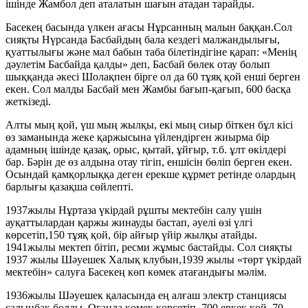
ішінде Жамбол деп аталатын шағын атадан тарайды.
Басекең басында үлкен ағасы Нұрсанның малын баққан.Сол
сияқты Нүрсанда Басбайдың бала кездегі малжандылығы,
қуаттылығы және мал бабын таба білетіндігіне қарап: «Менің
дәулетім Басбайда қалды» деп, Басбай бөлек отау болып
шыққанда әкесі Шолақпен бірге ол да 60 тұяқ қой енші берген
екен. Сол малды Басбай мен Жамбы бағып-қағып, 600 басқа
жеткізеді.
Алты мың қой, үш мың жылқы, екі мың сиыр біткен бұл кісі
өз заманында жеке қаржысына үйлендірген жиырма бір
адамның ішінде қазақ, орыс, қытай, ұйғыр, т.б. ұлт өкілдері
бар. Бәрін де өз алдына отау тігіп, еншісін бөліп берген екен.
Осындай қамқорлыққа деген ерекше құрмет ретінде олардың
барлығы қазақша сөйлепті.
1937жылы Нұртаза үкірдай рұшты мектебін салу үшін
ауқаттылардан қаржы жинауды бастап, әуелі өзі үлгі
көрсетіп,150 тұяқ қой, бір айғыр үйір жылқы атайды.
1941жылы мектеп бітіп, ресми жұмыс бастайды. Сол сияқты
1937 жылы Шәуешек Халық клубын,1939 жылы «төрт үкірдай
мектебін» салуға Басекең көп көмек атағандығы мәлім.
1936жылы Шәуешек қаласында ең алғаш электр станциясы
салынбақ болды. Оғанда көмек көрсетіп 700 еркек қой, 70