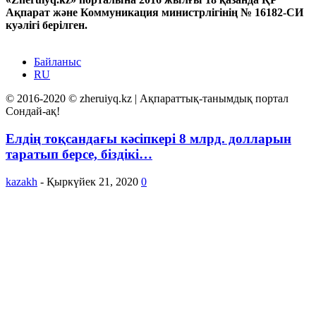
Ақпарат және Коммуникация министрлігінің № 16182-СИ
куәлігі берілген.
Байланыс
RU
© 2016-2020 © zheruiyq.kz | Ақпараттық-танымдық портал
Сондай-ақ!
Елдің тоқсандағы кәсіпкері 8 млрд. долларын
таратып берсе, біздікі…
kazakh
-
Қыркүйек 21, 2020
0