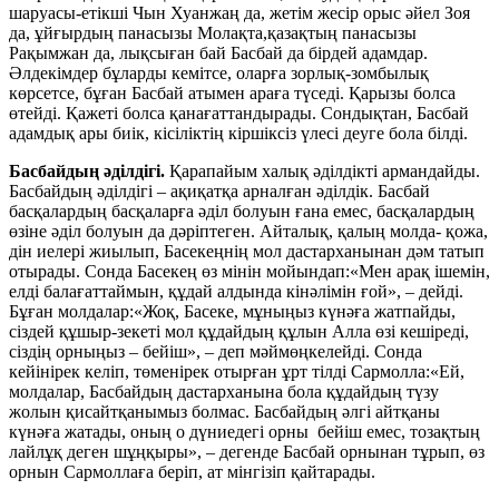
шаруасы-етікші Чын Хуанжаң да, жетім жесір орыс әйел Зоя
да, ұйғырдың панасызы Молақта,қазақтың панасызы
Рақымжан да, лықсыған бай Басбай да бірдей адамдар.
Әлдекімдер бұларды кемітсе, оларға зорлық-зомбылық
көрсетсе, бұған Басбай атымен араға түседі. Қарызы болса
өтейді. Қажеті болса қанағаттандырады. Сондықтан, Басбай
адамдық ары биік, кісіліктің кіршіксіз үлесі деуге бола білді.
Басбайдың әділдігі.
Қарапайым халық әділдікті армандайды.
Басбайдың әділдігі – ақиқатқа арналған әділдік. Басбай
басқалардың басқаларға әділ болуын ғана емес, басқалардың
өзіне әділ болуын да дәріптеген. Айталық, қалың молда- қожа,
дін иелері жиылып, Басекеңнің мол дастарханынан дәм татып
отырады. Сонда Басекең өз мінін мойындап:«Мен арақ ішемін,
елді балағаттаймын, құдай алдында кінәлімін ғой», – дейді.
Бұған молдалар:«Жоқ, Басеке, мұныңыз күнәға жатпайды,
сіздей құшыр-зекеті мол құдайдың құлын Алла өзі кешіреді,
сіздің орныңыз – бейіш», – деп мәймөңкелейді. Сонда
кейінірек келіп, төменірек отырған ұрт тілді Сармолла:«Ей,
молдалар, Басбайдың дастарханына бола құдайдың түзу
жолын қисайтқанымыз болмас. Басбайдың әлгі айтқаны
күнәға жатады, оның о дүниедегі орны бейіш емес, тозақтың
лайлұқ деген шұңқыры», – дегенде Басбай орнынан тұрып, өз
орнын Сармоллаға беріп, ат мінгізіп қайтарады.