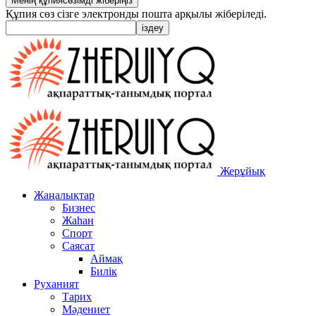
Құпия сөз сізге электронды пошта арқылы жіберіледі.
Жерұйық
Жаңалықтар
Бизнес
Жаһан
Спорт
Саясат
Аймақ
Билік
Руханият
Тарих
Мәдениет