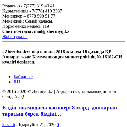
Редактор - 7(777) 319 43 41
Құрылтайшы - 7(778) 419 3337
Менеджер – 8778 598 51 77
Мекенжай: Семей қаласы,
Порхоменко көшесі, 119
Сайт почтасы:
mail@zheruiyq.kz
Жоба туралы
«Zheruiyq.kz» порталына 2016 жылғы 18 қазанда ҚР
Ақпарат және Коммуникация министрлігінің № 16182-СИ
куәлігі берілген.
Байланыс
RU
© 2016-2020 © zheruiyq.kz | Ақпараттық-танымдық портал
Сондай-ақ!
Елдің тоқсандағы кәсіпкері 8 млрд. долларын
таратып берсе, біздікі…
kazakh
-
Қыркүйек 21, 2020
0