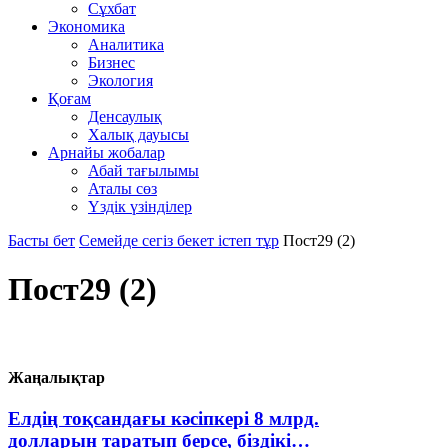
Сұхбат
Экономика
Аналитика
Бизнес
Экология
Қоғам
Денсаулық
Халық дауысы
Арнайы жобалар
Абай тағылымы
Аталы сөз
Үздік үзінділер
Басты бет
Семейде сегіз бекет істеп тұр
Пост29 (2)
Пост29 (2)
Жаңалықтар
Елдің тоқсандағы кәсіпкері 8 млрд.
долларын таратып берсе, біздікі…