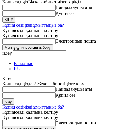
Қош келдіңіз!
Жеке кабинетіңізге кіріңіз
Пайдаланушы аты
Құпия сөз
Құпия сөзіңізді ұмыттыңыз ба?
Құпиясөзді қалпына келтіру
Құпиясөзді қалпына келтіру
Электрондық пошта
іздеу
Байланыс
RU
Кіру
Қош келдіңіздер! Жеке кабинетіңізге кіру
Пайдаланушы аты
Құпия сөз
Құпия сөзіңізді ұмыттыңыз ба?
Құпиясөзді қалпына келтіру
Құпиясөзді қалпына келтіру
Электрондық пошта