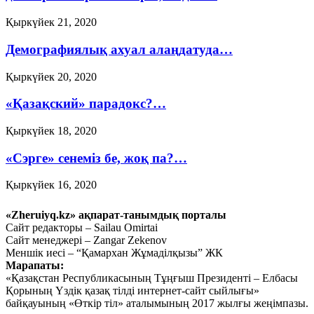
Қыркүйек 21, 2020
Демографиялық ахуал алаңдатуда…
Қыркүйек 20, 2020
«Қазақский» парадокс?…
Қыркүйек 18, 2020
«Сэрге» сенеміз бе, жоқ па?…
Қыркүйек 16, 2020
Ауыл шаруашылығын
«Zheruiyq.kz» ақпарат-танымдық порталы
дамытпай, бәсекеге қабілетті
Сайт редакторы – Sailau Omirtai
Сайт менеджері – Zangar Zekenov
экономика құру мүмкін емес
Меншік иесі – “Қамархан Жұмаділқызы” ЖК
Марапаты:
Қыркүйек 15, 2020
«Қазақстан Республикасының Тұңғыш Президенті – Елбасы
Тағы оқу
Қорының Үздік қазақ тілді интернет-сайт сыйлығы»
байқауының «Өткір тіл» аталымының 2017 жылғы жеңімпазы.