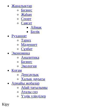
Жаңалықтар
Бизнес
Жаһан
Спорт
Саясат
Аймақ
Билік
Руханият
Тарих
Мәдениет
Сұхбат
Экономика
Аналитика
Бизнес
Экология
Қоғам
Денсаулық
Халық дауысы
Арнайы жобалар
Абай тағылымы
Аталы сөз
Үздік үзінділер
Кіру