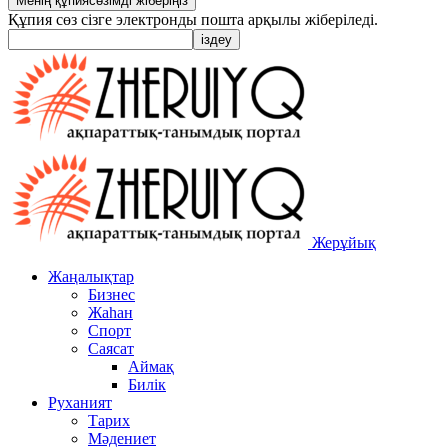
Құпия сөз сізге электронды пошта арқылы жіберіледі.
Жерұйық
Жаңалықтар
Бизнес
Жаһан
Спорт
Саясат
Аймақ
Билік
Руханият
Тарих
Мәдениет