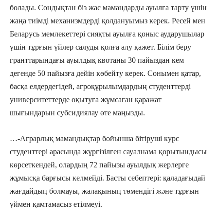
болады. Сондықтан біз жас мамандарды ауылға тарту үшін
жаңа тиімді механизмдерді қолдануымыз керек. Ресей мен
Беларусь мемлекеттері сияқты ауылға қоныс аударушылар
үшін тұрғын үйлер салуды қолға алу қажет. Білім беру
гранттарындағы ауылдық квотаны 30 пайыздан кем
дегенде 50 пайызға дейін көбейту керек. Сонымен қатар,
басқа елдердегідей, агроқұрылымдардың студенттерді
университеттерде оқытуға жұмсаған қаражат
шығындарын субсидиялау өте маңызды.
…-Аграрлық мамандықтар бойынша бітіруші курс
студенттері арасында жүргізілген сауалнама қорытындысы
көрсеткендей, олардың 72 пайызы ауылдық жерлерге
жұмысқа барғысы келмейді. Басты себептері: қаладағыдай
жағдайдың болмауы, жалақының төмендігі және тұрғын
үймен қамтамасыз етілмеуі.