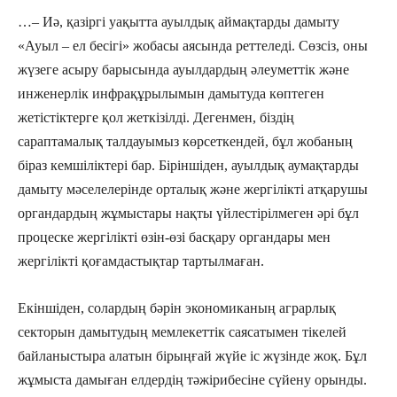
…– Иә, қазіргі уақытта ауылдық аймақтарды дамыту
«Ауыл – ел бесігі» жобасы аясында реттеледі. Сөзсіз, оны
жүзеге асыру барысында ауылдардың әлеуметтік және
инженерлік инфрақұрылымын дамытуда көптеген
жетістіктерге қол жеткізілді. Дегенмен, біздің
сараптамалық талдауымыз көрсеткендей, бұл жобаның
біраз кемшіліктері бар. Біріншіден, ауылдық аумақтарды
дамыту мәселелерінде орталық және жергілікті атқарушы
органдардың жұмыстары нақты үйлестірілмеген әрі бұл
процеске жергілікті өзін-өзі басқару органдары мен
жергілікті қоғамдастықтар тартылмаған.
Екіншіден, солардың бәрін экономиканың аграрлық
секторын дамытудың мемлекеттік саясатымен тікелей
байланыстыра алатын бірыңғай жүйе іс жүзінде жоқ. Бұл
жұмыста дамыған елдердің тәжірибесіне сүйену орынды.