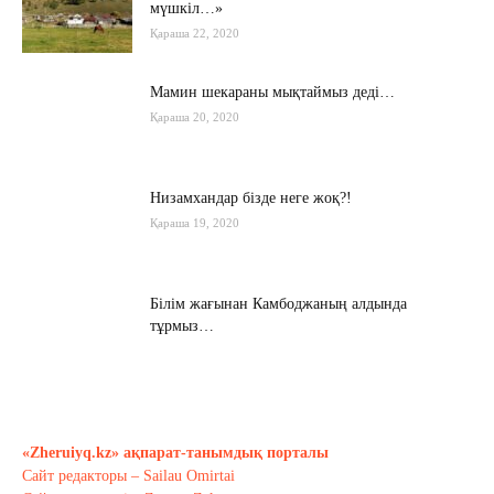
мүшкіл…»
Қараша 22, 2020
Мамин шекараны мықтаймыз деді…
Қараша 20, 2020
Низамхандар бізде неге жоқ?!
Қараша 19, 2020
Білім жағынан Камбоджаның алдында
тұрмыз…
Қараша 17, 2020
Хабарасу тарихы
Қараша 14, 2020
«Zheruiyq.kz» ақпарат-танымдық порталы
Сайт редакторы – Sailau Omirtai