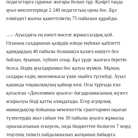
педагогтарға сұраныс жоғары болып тұр. Қазіргі таңда
ауыл мектептерінде 2 240 педагогтың орны бос. Бұл
еліміздегі жалпы қажеттіліктің 75 пайызын құрайды.
…– Ауылдағы ең өзекті мәселе жұмыссыздық қой.
Осының салдарынан қазірдің өзінде еңбекке қабілетті
адамдардың 40 пайызы болашақта қалаға көшуге бел
байлап, буынып, түйініп отыр. Бұл үрдіс жалғаса беретін
болса, біздің ауылдарымыз бос қалуы мүмкін. Мұның
салдары елдің экономикасы үшін оңайға түспейді. Ауыл
қашанда тоқшылықтың қайнар көзі. Осы тұрғыда іске
қосылған «Дипломмен ауылға» бағдарламасының жүзеге
асырылуы бізді қатты алаңдатады. Егер аграрлық
мамандықтар бойынша мемлекеттік гранттармен оқыған
түлектердің жыл сайын тек 30 пайызы ауылға жұмысқа
орналасатынын ескерсек, онда бюджеттен бөлінген 7 млрд
теңгенің тиімсіз пайдаланылып жатқанын байқауға