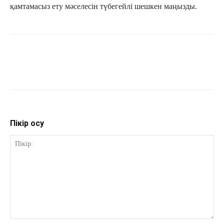
қамтамасыз ету мәселесін түбегейлі шешкен маңызды.
Пікір қосу