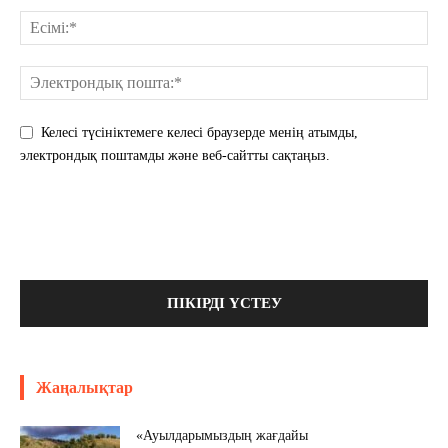
Келесі түсініктемеге келесі браузерде менің атымды,
электрондық поштамды және веб-сайтты сақтаңыз.
Жаңалықтар
«Ауылдарымыздың жағдайы