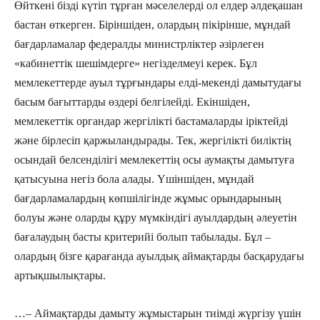
Өйткені бізді күтіп тұрған мәселелерді ол елдер әлдеқашан
бастан өткерген. Біріншіден, олардың пікірінше, мұндай
бағдарламалар федералды министрліктер әзірлеген
«кабинеттік шешімдерге» негізделмеуі керек. Бұл
мемлекеттерде ауыл тұрғындары елді-мекенді дамытудағы
басым бағыттарды өздері белгілейді. Екіншіден,
мемлекеттік органдар жергілікті бастамаларды іріктейді
және бірлесіп қаржыландырады. Тек, жергілікті биліктің
осындай белсенділігі мемлекеттің осы аумақты дамытуға
қатысуына негіз бола алады. Үшіншіден, мұндай
бағдарламалардың көпшілігінде жұмыс орындарының
болуы және оларды құру мүмкіндігі ауылдардың әлеуетін
бағалаудың басты критерийі болып табылады. Бұл –
олардың бізге қарағанда ауылдық аймақтарды басқарудағы
артықшылықтары.
…– Аймақтарды дамыту жұмыстарын тиімді жүргізу үшін