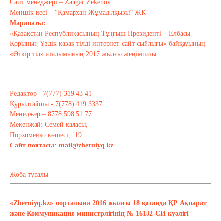
Сайт менеджері – Zangar Zekenov
Тағы оқу
Меншік иесі – “Қамархан Жұмаділқызы” ЖК
Марапаты:
«Қазақстан Республикасының Тұңғыш Президенті – Елбасы
Қорының Үздік қазақ тілді интернет-сайт сыйлығы» байқауының
«Өткір тіл» аталымының 2017 жылғы жеңімпазы.
Редактор - 7(777) 319 43 41
Құрылтайшы - 7(778) 419 3337
Менеджер – 8778 598 51 77
Мекенжай: Семей қаласы,
Порхоменко көшесі, 119
Сайт почтасы:
mail@zheruiyq.kz
Жоба туралы
«Zheruiyq.kz» порталына 2016 жылғы 18 қазанда ҚР Ақпарат
және Коммуникация министрлігінің № 16182-СИ куәлігі