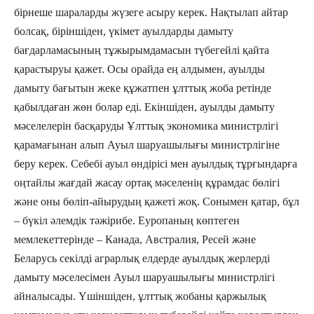
бірнеше шараларды жүзеге асыру керек. Нақтылап айтар
болсақ, біріншіден, үкімет ауылдарды дамыту
бағдарламасының тұжырымдамасын түбегейлі қайта
қарастыруы қажет. Осы орайда ең алдымен, ауылды
дамыту бағытын жеке құжатпен ұлттық жоба ретінде
қабылдаған жөн болар еді. Екіншіден, ауылды дамыту
мәселелерін басқаруды Ұлттық экономика министрлігі
қарамағынан алып Ауыл шаруашылығы министрлігіне
беру керек. Себебі ауыл өндірісі мен ауылдық тұрғындарға
оңтайлы жағдай жасау ортақ мәселенің құрамдас бөлігі
және оны бөліп-айырудың қажеті жоқ. Сонымен қатар, бұл
– бүкіл әлемдік тәжірибе. Еуропаның көптеген
мемлекеттерінде – Канада, Австралия, Ресей және
Беларусь секілді аграрлық елдерде ауылдық жерлерді
дамыту мәселесімен Ауыл шаруашылығы министрлігі
айналысады. Үшіншіден, ұлттық жобаны қаржылық