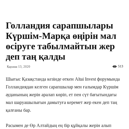
Голландия сарапшылары
Күршім-Марқа өңірін мал
өсіруге табылмайтын жер
деп таң қалды
513
Қараша 13, 2020
Шығыс Қазақстанда кезінде өткен Altai Invest форумында
Голландиядан келген сарапшылар мен ғалымдар Күршім
ауданының жерін аралап көріп, ет пен сүт бағытындағы
мал шаруашылығын дамытуға керемет жер екен деп таң
қалғаны бар.
Расымен де Өр Алтайдың ең бір құйқалы жерін алып