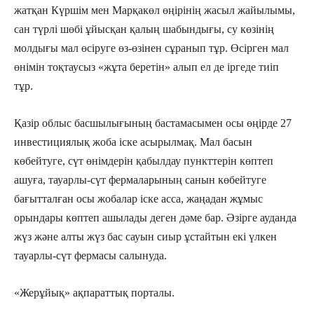
жатқан Күршім мен Марқакөл өңірінің жасыл жайылымы,
сан түрлі шөбі ұйысқан қалың шабындығы, су көзінің
молдығы мал өсіруге өз-өзінен сұранып тұр. Өсірген мал
өнімін тоқтаусыз «жұта беретін» алып ел де іргеде тиіп
тұр.
Қазір облыс басшылығының бастамасымен осы өңірде 27
инвестициялық жоба іске асырылмақ. Мал басын
көбейтуге, сүт өнімдерін қабылдау пункттерін көптеп
ашуға, тауарлы-сүт фермаларының санын көбейтуге
бағытталған осы жобалар іске асса, жаңадан жұмыс
орындары көптеп ашылады деген дәме бар. Әзірге ауданда
жүз және алты жүз бас сауын сиыр ұстайтын екі үлкен
тауарлы-сүт фермасы салынуда.
«Жерұйық» ақпараттық порталы.