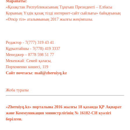
Марапаты:
«Қазақстан Республикасының Тұңғыш Президенті – Елбасы
Қорының Үздік қазақ тілді интернет-сайт сыйлығы» байқауының
«Өткір тіл» аталымының 2017 жылғы жеңімпазы.
Редактор - 7(777) 319 43 41
Құрылтайшы - 7(778) 419 3337
Менеджер – 8778 598 51 77
Мекенжай: Семей қаласы,
Порхоменко көшесі, 119
Сайт почтасы:
mail@zheruiyq.kz
Жоба туралы
«Zheruiyq.kz» порталына 2016 жылғы 18 қазанда ҚР Ақпарат
және Коммуникация министрлігінің № 16182-СИ куәлігі
берілген.