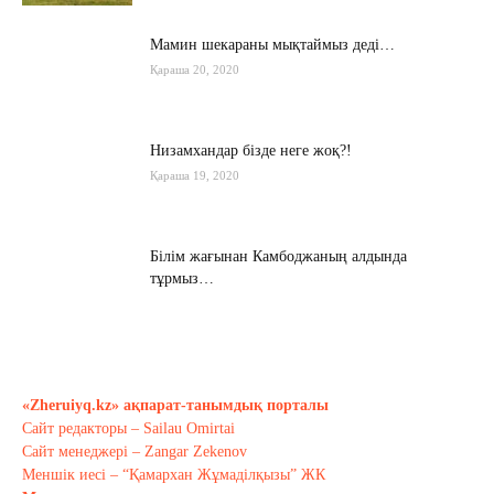
Мамин шекараны мықтаймыз деді…
Қараша 20, 2020
Низамхандар бізде неге жоқ?!
Қараша 19, 2020
Білім жағынан Камбоджаның алдында
тұрмыз…
Қараша 17, 2020
Хабарасу тарихы
Қараша 14, 2020
«Zheruiyq.kz» ақпарат-танымдық порталы
Сайт редакторы – Sailau Omirtai
Сайт менеджері – Zangar Zekenov
Тағы оқу
Меншік иесі – “Қамархан Жұмаділқызы” ЖК