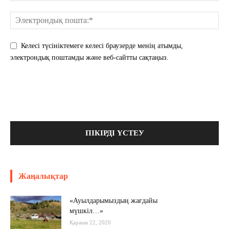
Келесі түсініктемеге келесі браузерде менің атымды,
электрондық поштамды және веб-сайтты сақтаңыз.
Жаңалықтар
«Ауылдарымыздың жағдайы
мүшкіл…»
Қараша 22, 2020