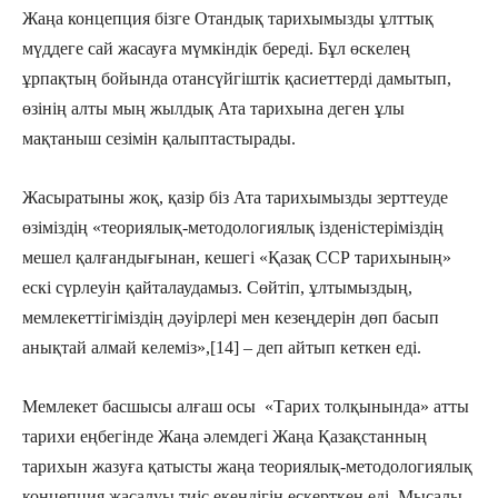
Жаңа концепция бізге Отандық тарихымызды ұлттық
мүддеге сай жасауға мүмкіндік береді. Бұл өскелең
ұрпақтың бойында отансүйгіштік қасиеттерді дамытып,
өзінің алты мың жылдық Ата тарихына деген ұлы
мақтаныш сезімін қалыптастырады.
Жасыратыны жоқ, қазір біз Ата тарихымызды зерттеуде
өзіміздің «теориялық-методологиялық ізденістеріміздің
мешел қалғандығынан, кешегі «Қазақ ССР тарихының»
ескі сүрлеуін қайталаудамыз. Сөйтіп, ұлтымыздың,
мемлекеттігіміздің дәуірлері мен кезеңдерін дөп басып
анықтай алмай келеміз»,[14] – деп айтып кеткен еді.
Мемлекет басшысы алғаш осы «Тарих толқынында» атты
тарихи еңбегінде Жаңа әлемдегі Жаңа Қазақстанның
тарихын жазуға қатысты жаңа теориялық-методологиялық
концепция жасалуы тиіс екендігін ескерткен еді. Мысалы,