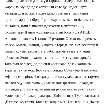
сыныпқа дейін Дүние жүзі тарихы пәндері оқытылады.
Қараңыз, мұнда Қазақстанның ерте дүниедегі, орта
ғасырлардағы, жаңа және қазіргі заманғы тарихына
қатысты арнайы бірде-бір тақырып жазылып берілмеген.
Айталық, 8-ші сыныпта Қазақстан мектептерінің
оқушылары Дүние жүзі тарихы пәні бойынша АҚШ,
Англия, Франция, Италия, Германия, Осман империясы,
Ресей, Қытай, Жапон, Үндістан тәрізді т.б. мемлекеттерді
былай қойып, кешегі ата-бабаларымыз азаттық үшін
айқасқан Жоңғар хандығының тарихы туралы арнайы
тақырып беріледі де, ал енді «бейшара Қазақ хандығы»
туралы түк те жоқ. Бұл не өзі сонда? Сонау бір Азия және
Африка елдеріндегі отарлау тарихы туралы ақпараттармен
мектеп оқушыларының «басын қатырғанша», олардың
бойында ұлттық мақтаныштың рухын егетін ежелгі сақ
және ғұн тайпалық одақтары (Еділ патша), Түркі қағанаты
(Елтеріс, Күлтегін, Білге қағандар мен Тоныкөк би), Дәшті