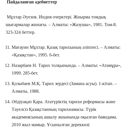
Пайдаланған әдебиеттер
Мұхтар Әуезов. Индия очерктері. Жиырма томдық
шығармалар жинағы. – Алматы: «Жазушы», 1981. Том-8.
323-324 беттер.
Мағауин Мұхтар. Қазақ тарихының әліппесі. – Алматы:
«Қазақстан», 1995. 6-бет.
Назарбаев Н. Тарих толқынында. – Алматы: «Атамұра»,
1999. 285-бет.
Қозыбаев М.Қ. Тарих зердесі (Замана асуы). 1-кітап. –
Алматы, 1988.
Әбдіуақап Қара. Ататүріктің тарихи реформасы және
Тәуелсіз Қазақстанның тарихнамасы. Түрік
академиясының ашылу жиынында оқылған баяндама.
2010 жыл мамыр. Ұсынылған дереккөзі: