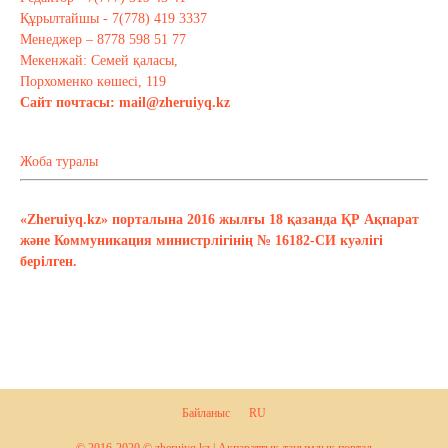
Құрылтайшы - 7(778) 419 3337
Менеджер – 8778 598 51 77
Мекенжай: Семей қаласы,
Порхоменко көшесі, 119
Сайт почтасы:
mail@zheruiyq.kz
Жоба туралы
«Zheruiyq.kz» порталына 2016 жылғы 18 қазанда ҚР Ақпарат
және Коммуникация министрлігінің № 16182-СИ куәлігі
берілген.
Байланыс
RU
© 2016-2020 © zheruiyq.kz | Ақпараттық-танымдық портал