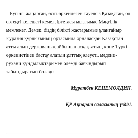
Бүгінгі жаңарған, өсіп-өркендеген тәуелсіз Қазақстан, ол
ертеңгі келешегі кемел, іргетасы мызғымас Мәңгілік
мемлекет. Демек, біздің білікті жастарымыз ұланғайыр
Еуразия құрлығының ортасында орналасқан Қазақстан
атты алып державаның айбынын асқақтатып, көне Түркі
өркениетінен бастау алатын ұлттық әлеуеті, мәдени-
рухани құндылықтарымен әлемді бағындырып
табындыратын болады.
Мұратбек КЕНЕМОЛДИН,
ҚР Ақпарат саласының үздігі.