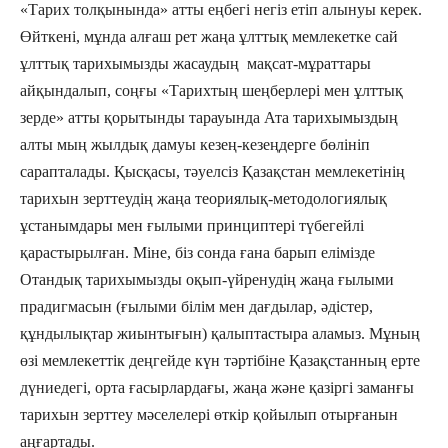
«Тарих толқынында» атты еңбегі негіз етіп алынуы керек.
Өйткені, мұнда алғаш рет жаңа ұлттық мемлекетке сай
ұлттық тарихымызды жасаудың мақсат-мұраттары
айқындалып, соңғы «Тарихтың шеңберлері мен ұлттық
зерде» атты қорытынды тарауында Ата тарихымыздың
алты мың жылдық дамуы кезең-кезеңдерге бөлініп
сарапталады. Қысқасы, тәуелсіз Қазақстан мемлекетінің
тарихын зерттеудің жаңа теориялық-методологиялық
ұстанымдары мен ғылыми принциптері түбегейлі
қарастырылған. Міне, біз сонда ғана барып елімізде
Отандық тарихымызды оқып-үйренудің жаңа ғылыми
прадигмасын (ғылыми білім мен дағдылар, әдістер,
құндылықтар жиынтығын) қалыптастыра аламыз. Мұның
өзі мемлекеттік деңгейде күн тәртібіне Қазақстанның ерте
дүниедегі, орта ғасырлардағы, жаңа және қазіргі заманғы
тарихын зерттеу мәселелері өткір қойылып отырғанын
аңғартады.