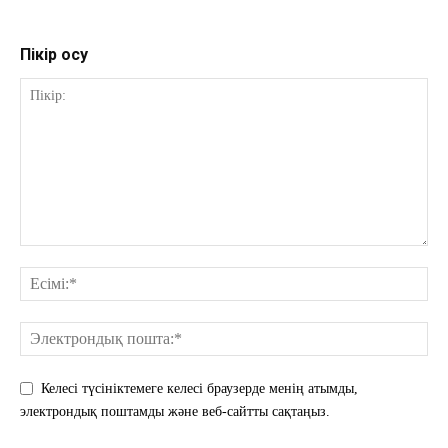
Пікір қосу
Келесі түсініктемеге келесі браузерде менің атымды,
электрондық поштамды және веб-сайтты сақтаңыз.