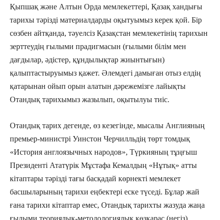
Қыпшақ және Алтын Орда мемлекеттері, Қазақ хандығы
тарихы тәрізді материалдарды оқытуымыз керек қой. Бір
сөзбен айтқанда, тәуелсіз Қазақстан мемлекетінің тарихын
зерттеудің ғылыми прадигмасын (ғылыми білім мен
дағдылар, әдістер, құндылықтар жиынтығын)
қалыптастыруымыз қажет. Әлемдегі дамыған отыз елдің
қатарынан ойып орын алатын дәрежемізге лайықты
Отандық тарихымыз жазылып, оқытылуы тиіс.
Отандық тарих дегенде, өз кезегінде, мысалы Англияның
премьер-министрі Уинстон Черчилльдің төрт томдық
«История англоязычных народов», Түркияның тұңғыш
Президенті Ататүрік Мұстафа Кемалдың «Нұтық» атты
кітаптары тәрізді тағы басқадай көрнекті мемлекет
басшыларының тарихи еңбектері еске түседі. Бұлар жай
ғана тарихи кітаптар емес, Отандық тарихты жазуда жаңа
ғылыми теориялық-методологиялық көзқарас (негіз)