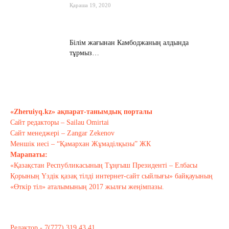
Қараша 19, 2020
Білім жағынан Камбоджаның алдында
тұрмыз…
Қараша 17, 2020
Хабарасу тарихы
Қараша 14, 2020
«Zheruiyq.kz» ақпарат-танымдық порталы
Сайт редакторы – Sailau Omirtai
Сайт менеджері – Zangar Zekenov
Тағы оқу
Меншік иесі – “Қамархан Жұмаділқызы” ЖК
Марапаты:
«Қазақстан Республикасының Тұңғыш Президенті – Елбасы
Қорының Үздік қазақ тілді интернет-сайт сыйлығы» байқауының
«Өткір тіл» аталымының 2017 жылғы жеңімпазы.
Редактор - 7(777) 319 43 41