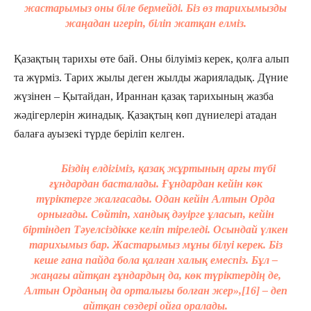
жастарымыз оны біле бермейді. Біз өз тарихымызды
жаңадан игеріп, біліп жатқан елміз.
Қазақтың тарихы өте бай. Оны білуіміз керек, қолға алып
та жүрміз. Тарих жылы деген жылды жарияладық. Дүние
жүзінен – Қытайдан, Ираннан қазақ тарихының жазба
жәдігерлерін жинадық. Қазақтың көп дүниелері атадан
балаға ауызекі түрде беріліп келген.
Біздің елдігіміз, қазақ жұртының арғы түбі
ғұндардан басталады. Ғұндардан кейін көк
түріктерге жалғасады. Одан кейін Алтын Орда
орнығады. Сөйтіп, хандық дәуірге ұласып, кейін
біртіндеп Тәуелсіздікке келіп тіреледі. Осындай үлкен
тарихымыз бар. Жастарымыз мұны білуі керек. Біз
кеше ғана пайда бола қалған халық емеспіз. Бұл –
жаңағы айтқан ғұндардың да, көк түріктердің де,
Алтын Орданың да орталығы болған жер
»,[16] – деп
айтқан сөздері ойға оралады.