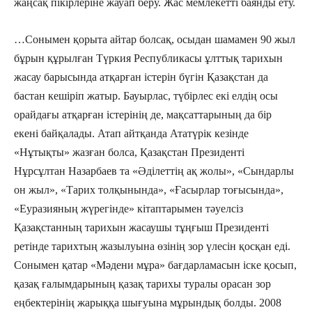
жаңсақ пікірлеріне жауап беру. Жас мемлекетті баянды ету.
…Сонымен қорыта айтар болсақ, осыдан шамамен 90 жыл
бұрын құрылған Түркия Республикасы ұлттық тарихын
жасау барысында атқарған істерін бүгін Қазақстан да
бастан кешіріп жатыр. Бауырлас, түбірлес екі елдің осы
орайдағы атқарған істерінің де, мақсаттарының да бір
екені байқалады. Атап айтқанда Ататүрік кезінде
«Нұтықты» жазған болса, Қазақстан Президенті
Нұрсұлтан Назарбаев та «Әділеттің ақ жолы», «Сындарлы
он жыл», «Тарих толқынында», «Ғасырлар тоғысында»,
«Еуразияның жүрегінде» кітаптарымен тәуелсіз
Қазақстанның тарихын жасаушы тұңғыш Президенті
ретінде тарихтың жазылуына өзінің зор үлесін қосқан еді.
Сонымен қатар «Мәдени мұра» бағдарламасын іске қосып,
қазақ ғалымдарының қазақ тарихы туралы орасан зор
еңбектерінің жарыққа шығуына мұрындық болды. 2008