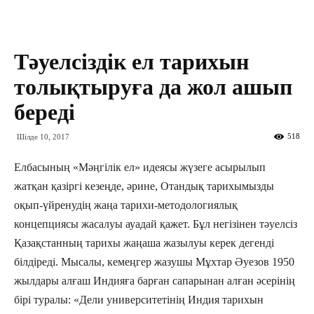
Тәуелсіздік ел тарихын
толықтыруға да жол ашып
береді
518
Шілде 10, 2017
Елбасының «Мәңгілік ел» идеясы жүзеге асырылып
жатқан қазіргі кезеңде, әрине, Отандық тарихымызды
оқып-үйренудің жаңа тарихи-методологиялық
концепциясы жасалуы ауадай қажет. Бұл негізінен тәуелсіз
Қазақстанның тарихы жаңаша жазылуы керек дегенді
білдіреді. Мысалы, кемеңгер жазушы Мұхтар Әуезов 1950
жылдары алғаш Индияға барған сапарынан алған әсерінің
бірі туралы: «Дели университетінің Индия тарихын