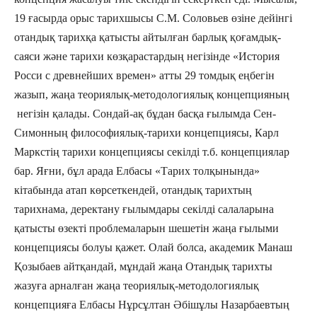
19 ғасырда орыс тарихшысы С.М. Соловьев өзіне дейінгі
отандық тарихқа қатысты айтылған барлық қоғамдық-
саяси және тарихи көзқарастардың негізінде «История
Росси с древнейших времен» атты 29 томдық еңбегін
жазып, жаңа теориялық-методологиялық концепцияның
негізін қалады. Сондай-ақ бұдан басқа ғылымда Сен-
Симонның философиялық-тарихи концепциясы, Карл
Маркстің тарихи концепциясы секілді т.б. концепциялар
бар. Яғни, бұл арада Елбасы «Тарих толқынында»
кітабында атап көрсеткендей, отандық тарихтың
тарихнама, деректану ғылымдары секілді салаларына
қатысты өзекті проблемаларын шешетін жаңа ғылыми
концепциясы болуы қажет. Олай болса, академик Манаш
Қозыбаев айтқандай, мұндай жаңа Отандық тарихты
жазуға арналған жаңа теориялық-методологиялық
концепцияға Елбасы Нұрсұлтан Әбішұлы Назарбаевтың