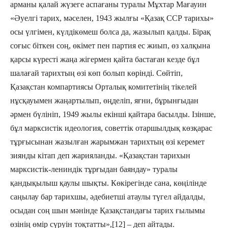
арманы қалай жүзеге аспағаны туралы Мұхтар Мағауин
«Әуелгі тарих, мәселен, 1943 жылғы «Қазақ ССР тарихы»
осы үлгімен, күлдікөмеш болса да, жазылып қалды. Бірақ
соғыс біткен соң, өкімет пен партия ес жиып, өз халқына
қарсы күресті жаңа жігермен қайта бастаған кезде бұл
шалағай тарихтың өзі көп болып көрінді. Сөйтіп,
Қазақстан компартиясы Орталық комитетінің тікелей
нұсқауымен жаңартылып, өңделіп, яғни, бұрынғыдан
әрмен бүлініп, 1949 жылы екінші қайтара басылды. Ізінше,
бұл марксистік идеология, советтік отаршылдық көзқарас
тұрғысынан жазылған жарымжан тарихтың өзі керемет
зиянды кітап деп жарияланды. «Қазақстан тарихын
марксистік-лениндік тұрғыдан баяндау» туралы
қандықылыш қаулы шықты. Көкірегінде сана, көңілінде
саңылау бар тарихшы, әдебиетші атаулы түгел айдалды,
осыдан соң шын мәнінде Қазақстандағы тарих ғылымы
өзінің өмір сүруін тоқтатты»,[12] – деп айтады.