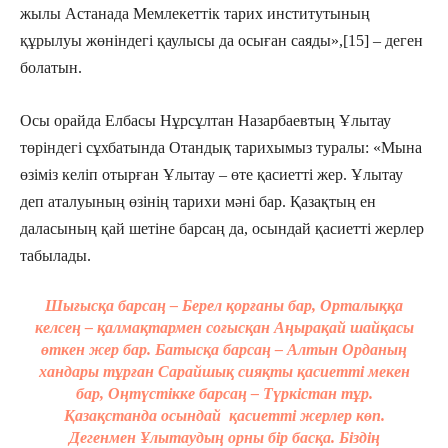
жылы Астанада Мемлекеттік тарих институтының
құрылуы жөніндегі қаулысы да осыған саяды»,[15] – деген
болатын.
Осы орайда Елбасы Нұрсұлтан Назарбаевтың Ұлытау
төріндегі сұхбатында Отандық тарихымыз туралы: «Мына
өзіміз келіп отырған Ұлытау – өте қасиетті жер. Ұлытау
деп аталуының өзінің тарихи мәні бар. Қазақтың ен
даласының қай шетіне барсаң да, осындай қасиетті жерлер
табылады.
Шығысқа барсаң – Берел қорғаны бар, Орталыққа
келсең – қалмақтармен соғысқан Аңырақай шайқасы
өткен жер бар. Батысқа барсаң – Алтын Орданың
хандары тұрған Сарайшық сияқты қасиетті мекен
бар, Оңтүстікке барсаң – Түркістан тұр.
Қазақстанда осындай қасиетті жерлер көп.
Дегенмен Ұлытаудың орны бір басқа. Біздің