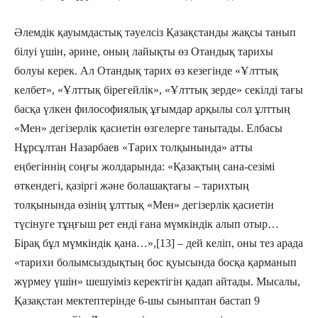
Әлемдік қауымдастық тәуелсіз Қазақстанды жақсы танып
білуі үшін, әрине, оның лайықты өз Отандық тарихы
болуы керек. Ал Отандық тарих өз кезегінде «Ұлттық
келбет», «Ұлттық бірегейлік», «Ұлттық зерде» секілді тағы
басқа үлкен философиялық ұғымдар арқылы сол ұлттың
«Мен» дегізерлік қасиетін өзгелерге танытады. Елбасы
Нұрсұлтан Назарбаев «Тарих толқынында» атты
еңбегіннің соңғы жолдарында: «Қазақтың сана-сезімі
өткендегі, қазіргі және болашақтағы – тарихтың
толқынында өзінің ұлттық «Мен» дегізерлік қасиетін
түсінуге тұңғыш рет енді ғана мүмкіндік алып отыр…
Бірақ бұл мүмкіндік қана…»,[13] – дей келіп, оны тез арада
«тарихи болымсыздықтың бос қуысында босқа қарманып
жүрмеу үшін» шешуіміз керектігін қадап айтады. Мысалы,
Қазақстан мектептерінде 6-шы сыныптан бастап 9