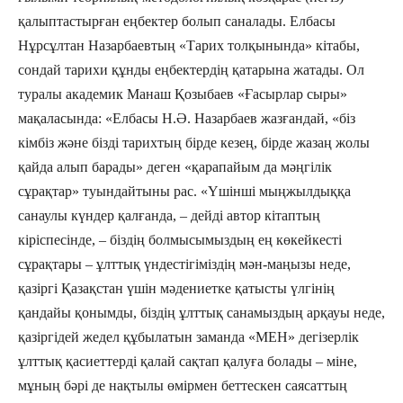
қалыптастырған еңбектер болып саналады. Елбасы
Нұрсұлтан Назарбаевтың «Тарих толқынында» кітабы,
сондай тарихи құнды еңбектердің қатарына жатады. Ол
туралы академик Манаш Қозыбаев «Ғасырлар сыры»
мақаласында: «Елбасы Н.Ә. Назарбаев жазғандай, «біз
кімбіз және бізді тарихтың бірде кезең, бірде жазаң жолы
қайда алып барады» деген «қарапайым да мәңгілік
сұрақтар» туындайтыны рас. «Үшінші мыңжылдыққа
санаулы күндер қалғанда, – дейді автор кітаптың
кіріспесінде, – біздің болмысымыздың ең көкейкесті
сұрақтары – ұлттық үндестігіміздің мән-маңызы неде,
қазіргі Қазақстан үшін мәдениетке қатысты үлгінің
қандайы қонымды, біздің ұлттық санамыздың арқауы неде,
қазіргідей жедел құбылатын заманда «МЕН» дегізерлік
ұлттық қасиеттерді қалай сақтап қалуға болады – міне,
мұның бәрі де нақтылы өмірмен беттескен саясаттың