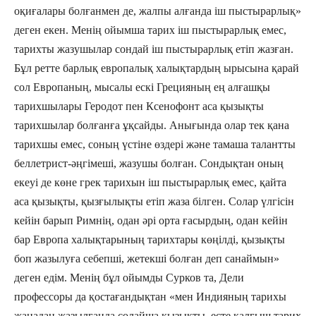
оқиғалары болғанмен де, жалпы алғанда іш пыстырарлық»
деген екен. Менің ойымша тарих іш пыстырарлық емес,
тарихты жазушылар сондай іш пыстырарлық етіп жазған.
Бұл ретте барлық европалық халықтардың ырысына қарай
сол Европаның, мысалы ескі Грецияның ең алғашқы
тарихшылары Геродот пен Ксенофонт аса қызықты
тарихшылар болғанға ұқсайды. Анығында олар тек қана
тарихшы емес, соның үстіне өздері және тамаша талантты
беллетрист-әңгімеші, жазушы болған. Сондықтан оның
екеуі де көне грек тарихын іш пыстырарлық емес, қайта
аса қызықты, қызғылықты етіп жаза білген. Солар үлгісін
кейін барып Римнің, одан әрі орта ғасырдың, одан кейін
бар Европа халықтарының тарихтары көңілді, қызықты
боп жазылуға себепші, жетекші болған деп санаймын»
деген едім. Менің бұл ойымды Сурков та, Дели
профессоры да қостағандықтан «мен Индияның тарихы
жаңадан жазылғанда солайша қызықты, есте қалғыш тарих