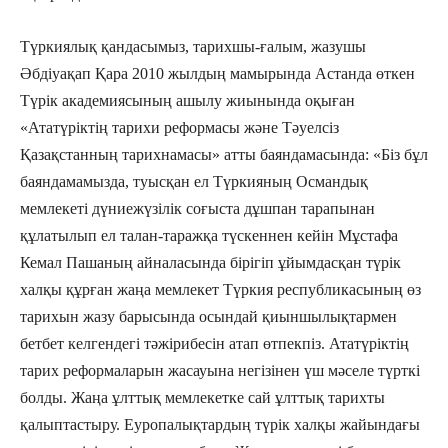
Түркиялық қандасымыз, тарихшы-ғалым, жазушы
Әбдіуақап Қара 2010 жылдың мамырында Астанда өткен
Түрік академиясының ашылу жиынында оқыған
«Ататүріктің тарихи реформасы және Тәуелсіз
Қазақстанның тарихнамасы» атты баяндамасында: «Біз бұл
баяндамамызда, туысқан ел Түркияның Османдық
мемлекеті дүниежүзілік соғыста дұшпан тарапынан
құлатылып ел талан-таражқа түскеннен кейін Мұстафа
Кемал Пашаның айналасында бірігіп ұйымдасқан түрік
халқы құрған жаңа мемлекет Түркия республикасының өз
тарихын жазу барысында осындай қиыншылықтармен
бетбет келгендегі тәжірибесін атап өтпекпіз. Ататүріктің
тарих реформаларын жасауына негізінен үш мәселе түрткі
болды. Жаңа ұлттық мемлекетке сай ұлттық тарихты
қалыптастыру. Еуропалықтардың түрік халқы жайындағы