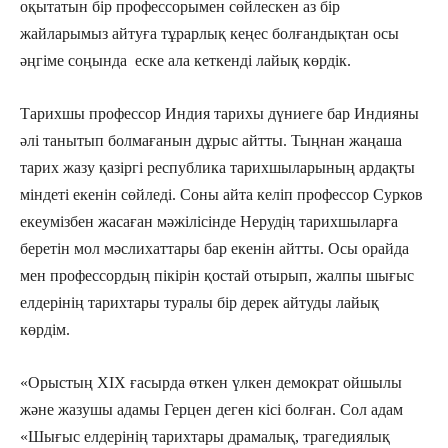
оқытатын бір профессорымен сөйлескен аз бір
жайларымыз айтуға тұрарлық кеңес болғандықтан осы
әңгіме соңында еске ала кеткенді лайық көрдік.
Тарихшы профессор Индия тарихы дүниеге бар Индияны
әлі танытып болмағанын дұрыс айтты. Тыңнан жаңаша
тарих жазу қазіргі республика тарихшыларының ардақты
міндеті екенін сөйледі. Соны айта келіп профессор Сурков
екеумізбен жасаған мәжілісінде Нерудің тарихшыларға
беретін мол мәслихаттары бар екенін айтты. Осы орайда
мен профессордың пікірін қостай отырып, жалпы шығыс
елдерінің тарихтары туралы бір дерек айтуды лайық
көрдім.
«Орыстың XIX ғасырда өткен үлкен демократ ойшылы
және жазушы адамы Герцен деген кісі болған. Сол адам
«Шығыс елдерінің тарихтары драмалық, трагедиялық