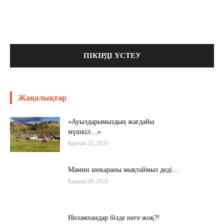
Жаңалықтар
«Ауылдарымыздың жағдайы
мүшкіл…»
Қараша 22, 2020
Мамин шекараны мықтаймыз деді…
Қараша 20, 2020
Низамхандар бізде неге жоқ?!