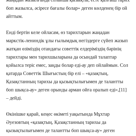
боп жазылса, әсіресе бағалы болар» деген көлденең бір ой
айттым.
Енді бертін келе ойласам, өз тарихтарын жаңадан
маркстік-лениндік ұлы ғылымдық негіздерге сүйеп жазып
жатқан өзіміздің отандағы советтік елдеріміздің бәрінің
тарихтары мен тарихшыларына да осындай талаптар
қойылса теріс емес, заңды болар еді-ау деп ойлаймын. Сол
қатарда Советтік Шығыстың бір елі – «қазақтың,
Қазақстанның тарихы да қызықтылығымен де талантты
боп шықса-ау» деген орынды арман ойға оралып еді»,[11]
– дейді.
Өкінішке қарай, кеңес өкіметі уақытында Мұхтар
Әуезовтың «қазақтың, Қазақстанның тарихы да
қызықтылығымен де талантты боп шықса-ау» деген