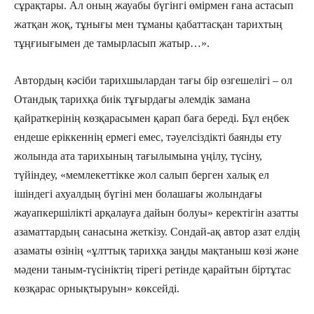
сұрақтары. Ал оның жауабы бүгінгі өмірмен ғана астасып
жатқан жоқ, тұнығы мен тұманы қабаттасқан тарихтың
тұңғиығымен де тамырласып жатыр…».
Автордың кәсіби тарихшылардан тағы бір өзгешелігі – ол
Отандық тарихқа биік тұғырдағы әлемдік замана
қайраткерінің көзқарасымен қарап баға береді. Бұл еңбек
ендеше еріккеннің ермегі емес, тәуелсіздікті баянды ету
жолында ата тарихының тағылымына үңілу, түсіну,
түйіндеу, «мемлекеттікке жол салып берген халық ел
ішіндегі ахуалдың бүгіні мен болашағы жолындағы
жауапкершілікті арқалауға дайын болуы» керектігін азатты
азаматтардың санасына жеткізу. Сондай-ақ автор азат елдің
азаматы өзінің «ұлттық тарихқа заңды мақтаныш көзі және
мәдени таным-түсініктің тірегі ретінде қарайтын біртұтас
көзқарас орнықтыруын» көксейді.