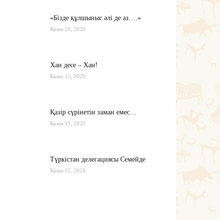
«Бізде құлшыныс әлі де аз….»
Қазан 20, 2020
Хан десе – Хан!
Қазан 15, 2020
Қазір сүрінетін заман емес…
Қазан 15, 2020
Түркістан делегациясы Семейде
Қазан 11, 2020
Қырғызстан: сарапшылар тоқтамы
қандай?