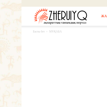
Жерұйық
ЖА
Басты бет
МҰҚАБА