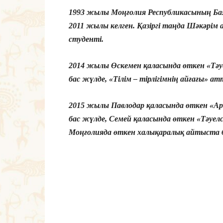
1993 жылы Моңғолия Республикасының Бая
2011 жылы келген. Қазіргі таңда Шәкәрім
студенті.
2014 жылы Өскемен қаласында өткен «Тә
бас жүлде, «Тілім – тірлігімнің айғағы» 
2015 жылы Павлодар қаласында өткен «
бас жүлде, Семей қаласында өткен «Тәуе
Моңғолияда өткен халықаралық айтыста бі