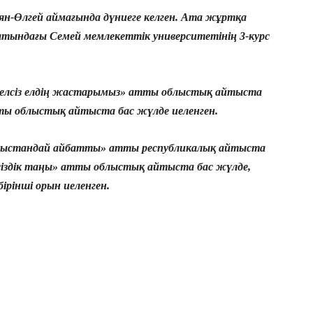
н-Өлгей аймағында дүниеге келген. Ата жұртқа
 атындағы Семей мемлекеттік университетінің 3-курс
уелсіз елдің жастарымыз» атты облыстық айтыста
атты облыстық айтыста бас жүлде иеленген.
Арыстандай айбатты» атты республикалық айтыста
лсіздік таңы» атты облыстық айтыста бас жүлде,
рінші орын иеленген.