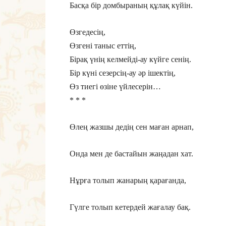
Басқа бір домбыраның құлақ күйін.
Өзгедесің,
Өзгені таныс еттің,
Бірақ үнің келмейді-ау күйге сенің.
Бір күні сезерсің-ау әр ішектің,
Өз тиегі өзіне үйлесерін…
* * *
Өлең жазшы дедің сен маған арнап,
Онда мен де бастайын жаңадан хат.
Нұрға толып жанарың қарағанда,
Гүлге толып кетердей жағалау бақ.