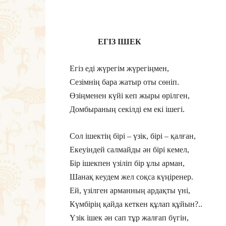
ЕГІЗ ІШЕК
Егіз еді жүрегім жүрегіңмен,
Сезімнің бара жатыр оты сөніп.
Өзіңменен күйі кеп жыры өрілген,
Домбыраның секілді ем екі ішегі.
Сол ішектің бірі – үзік, бірі – қалған,
Екеуіндей салмайды ән бірі кемел,
Бір ішекпен үзіліп бір ұлы арман,
Шанақ кеудем жел соқса күңіренер.
Ей, үзілген арманның ардақты үні,
Күмбірің қайда кеткен құлап құйын?..
Үзік ішек ән сап тұр жалғап бүгін,