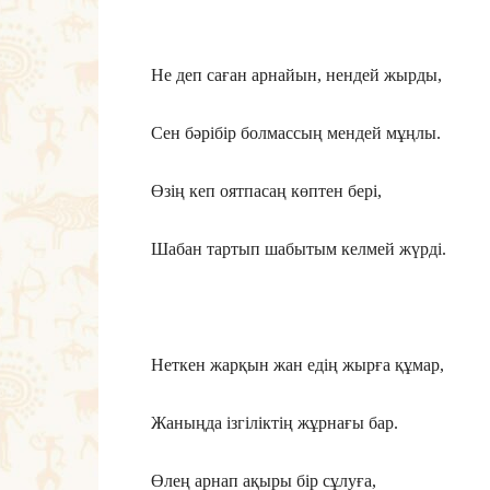
Не деп саған арнайын, нендей жырды,
Сен бәрібір болмассың мендей мұңлы.
Өзің кеп оятпасаң көптен бері,
Шабан тартып шабытым келмей жүрді.
Неткен жарқын жан едің жырға құмар,
Жаныңда ізгіліктің жұрнағы бар.
Өлең арнап ақыры бір сұлуға,