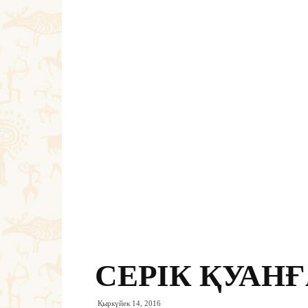
СЕРІК ҚУАН
Қыркүйек 14, 2016