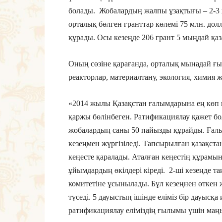
болады. Жобалардың жалпы ұзақтығы – 2-3
орталық бөлген гранттар көлемі 75 млн. д
құрады. Осы кезеңде 206 грант 5 мыңдай қаз
Оның сөзіне қарағанда, орталық мынадай ғ
реакторлар, материалтану, экология, химия 
«2014 жылы Қазақстан ғалымдарына ең көп гр
қаржы бөлінбеген. Ратификациялау қажет бо
жобалардың саны 50 пайызды құрайды. Ғал
кезеңмен жүргізіледі. Тапсырылған қазақс
кеңесте қаралады. Аталған кеңестің құрамын
ұйымдардың өкілдері кіреді. 2-ші кезеңде 
комитетіне ұсынылады. Бұл кезеңнен өткен 
түседі. 5 дауыстың ішінде еліміз бір дауысқа 
ратификациялау еліміздің ғылымы үшін маңы