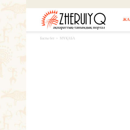
Жерұйық
ЖА
Басты бет
МҰҚАБА