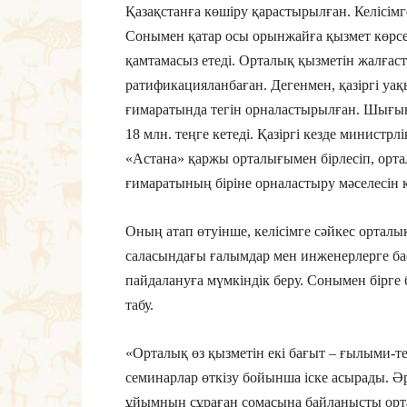
Қазақстанға көшіру қарастырылған. Келісімг
Сонымен қатар осы орынжайға қызмет көрсет
қамтамасыз етеді. Орталық қызметін жалғаст
ратификацияланбаған. Дегенмен, қазіргі уақ
ғимаратында тегін орналастырылған. Шығы
18 млн. теңге кетеді. Қазіргі кезде минис
«Астана» қаржы орталығымен бірлесіп, орт
ғимаратының біріне орналастыру мәселесін қ
Оның атап өтуінше, келісімге сәйкес ортал
саласындағы ғалымдар мен инженерлерге басқ
пайдалануға мүмкіндік беру. Сонымен бірге
табу.
«Орталық өз қызметін екі бағыт – ғылыми-т
семинарлар өткізу бойынша іске асырады. 
ұйымның сұраған сомасына байланысты ор