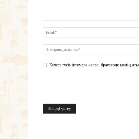
Келесі түсініктемеге келесі браузерде менің 