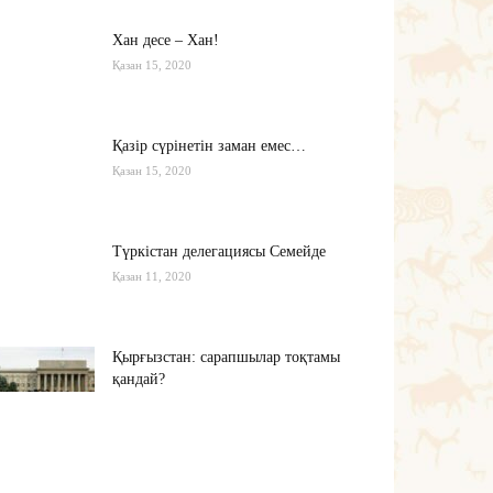
Хан десе – Хан!
Қазан 15, 2020
Қазір сүрінетін заман емес…
Қазан 15, 2020
Түркістан делегациясы Семейде
Қазан 11, 2020
Қырғызстан: сарапшылар тоқтамы
қандай?
Қазан 10, 2020
Алиев не дейді? Пашинян ше?
Қазан 10, 2020