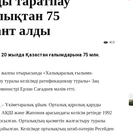
ы таратпау
лықтан 75
ант алды
413
қ 20 жылда Қазақстан ғалымдарына 75 млн.
нің жалпы отырысында «Халықаралық ғылыми-
у туралы келісімді ратификациялау туралы» Заң
инистрі Ерлан Сағадиев мәлім етті.
– Үкіметаралық ұйым. Орталық ядролық қаруды
, АҚШ және Жапония арасындағы келісім ретінде 1992
осылған. Орталықтың қызметін жалғастыру туралы
қойылған. Келісімде орталықтың штаб-пәтерін Ресейден