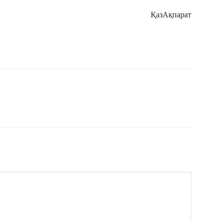
ҚазАқпарат