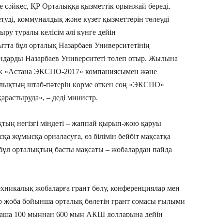
е сәйкес, ҚР Орталыққа қызметтік орынжай береді.
уді, коммуналдық және күзет қызметтерін төлеуді
ыру туралы келісім әлі күнге дейін
ытта бұл орталық Назарбаев Университетінің
ндарды Назарбаев Университеті төлеп отыр. Жылына
трлік «Астана ЭКСПО-2017» компаниясымен және
алықтың штаб-пәтерін көрме өткен соң «ЭКСПО»
арастыруда», – деді министр.
ықтың негізгі міндеті – жаппай қырып-жою қаруы
а жұмысқа орналасуға, өз білімін бейбіт мақсатқа
 бұл орталықтың басты мақсаты – жобалардан пайда
ехникалық жобаларға грант бөлу, конференциялар мен
Әр жоба бойынша орталық бөлетін грант сомасы ғылыми
таша 100 мыңнан 600 мың АҚШ долларына дейін