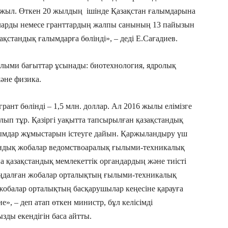
 жыл. Өткен 20 жылдың ішінде Қазақстан ғалымдарына
олларды немесе гранттардың жалпы санының 13 пайызын
ақстандық ғалымдарға бөлінді», – деді Е.Сағадиев.
ылыми бағыттар ұсынады: биотехнология, ядролық
және физика.
ант бөлінді – 1,5 млн. доллар. Ал 2016 жылы елімізге
лып тұр. Қазіргі уақытта тапсырылған қазақстандық
ымдар жұмыстарын істеуге дайын. Қаржыландыру үш
тандық жобалар ведомствоаралық ғылыми-техникалық
а қазақстандық мемлекеттік органдардың және тиісті
таңдалған жобалар орталықтың ғылыми-техникалық
жобалар орталықтың басқарушылар кеңесіне қарауға
ие», – деп атап өткен министр, бұл келісімді
зды екендігін баса айтты.