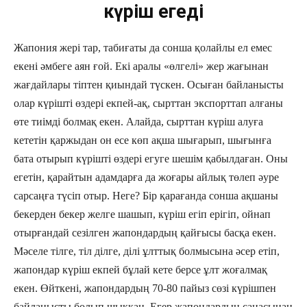
күріш егеді
Жапония жері тар, табиғаты да сонша қолайлы ел емес
екені әмбеге аян ғой. Екі аралы «өлгелі» жер жағынан
жағдайлары тіптен қиындай түскен. Осыған байланысты
олар күрішті өздері екпей-ақ, сырттан экспорттап алғаны
өте тиімді болмақ екен. Алайда, сырттан күріш алуға
кететін қаржыдан он есе көп ақша шығарып, шығынға
бата отырып күрішті өздері егуге шешім қабылдаған. Оны
егетін, қарайтын адамдарға да жоғары айлық төлеп әуре
сарсаңға түсіп отыр. Неге? Бір қарағанда сонша ақшаны
бекерден бекер желге шашып, күріш егіп ерігіп, ойнап
отырғандай сезілген жапондардың қайғысы басқа екен.
Мәселе тілге, тіл ділге, ділі ұлттық болмысына әсер етіп,
жапондар күріш екпей бұлай кете берсе ұлт жоғалмақ
екен. Өйткені, жапондардың 70-80 пайыз сөзі күрішпен
байланысты болып шыққан. Егер жапондардың санасынан