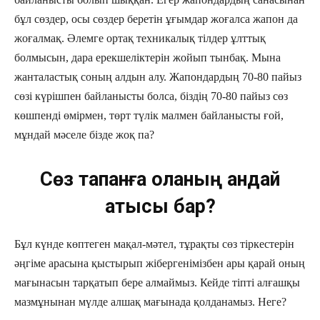
бұл сөздер, осы сөздер беретін ұғымдар жоғалса жапон да
жоғалмақ. Әлемге ортақ техникалық тілдер ұлттық
болмысын, дара ерекшеліктерін жойып тынбақ. Мына
жанталастық соның алдын алу. Жапондардың 70-80 пайыз
сөзі күрішпен байланысты болса, біздің 70-80 пайыз сөз
көшпенді өмірмен, төрт түлік малмен байланысты ғой,
мұндай мәселе бізде жоқ па?
Сөз тапқанға қолқаның қандай
қатысы бар?
Бұл күнде көптеген мақал-мәтел, тұрақты сөз тіркестерін
әңгіме арасына қыстырып жібергенімізбен ары қарай оның
мағынасын тарқатып бере алмаймыз. Кейде тіпті алғашқы
мазмұнынан мүлде алшақ мағынада қолданамыз. Неге?