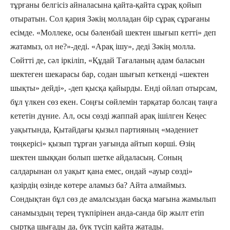
тұрғаны белгісіз айналасына қайта-қайта сұрақ қойып
отыратын. Сол қария Зәкің молладан бір сұрақ сұрағаны
есімде. «Моллеке, осы бәленбай шектен шығып кетті» деп
жатамыз, ол не?»-деді. «Арақ ішу», деді Зәкің молла.
Сөйтті де, сәл іркіліп, «Құдай Тағаланың адам баласын
шектеген шекарасы бар, содан шығып кеткенді «шектен
шықты» дейді», -деп қысқа қайырды. Енді ойлап отырсам,
бұл үлкен сөз екен. Соңғы сөйлемін тарқатар болсаң таңға
кететін дүние. Ал, осы сөзді жаппай арақ ішілген Кеңес
уақытында, Қытайдағы қызыл партияның «мәдениет
төңкерісі» қызып тұрған уағында айтып көрші. Өзің
шектен шыққан болып шетке айдаласың. Соның
салдарынан ол уақыт қана емес, ондай «ауыр сөзді»
қазірдің өзінде көтере аламыз ба? Айта алмаймыз.
Сондықтан бұл сөз де амалсыздан басқа мағына жамылып
санамыздың терең түкпірінен анда-санда бір жылт етіп
сыртқа шығады да, бүк түсіп қайта жатады.