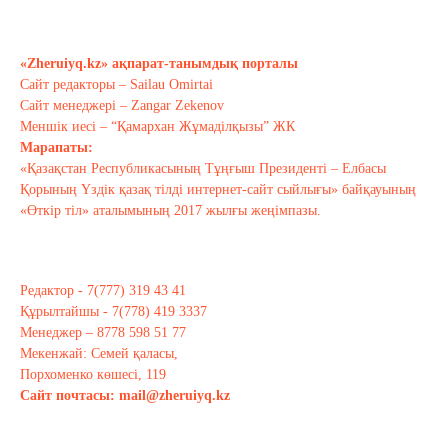
Қырғызстан: сарапшылар тоқтамы
қандай?
«Zheruiyq.kz» ақпарат-танымдық порталы
Қазан 10, 2020
Сайт редакторы – Sailau Omirtai
Сайт менеджері – Zangar Zekenov
Тағы оқу
Меншік иесі – “Қамархан Жұмаділқызы” ЖК
Марапаты:
«Қазақстан Республикасының Тұңғыш Президенті – Елбасы
Қорының Үздік қазақ тілді интернет-сайт сыйлығы» байқауының
«Өткір тіл» аталымының 2017 жылғы жеңімпазы.
Редактор - 7(777) 319 43 41
Құрылтайшы - 7(778) 419 3337
Менеджер – 8778 598 51 77
Мекенжай: Семей қаласы,
Порхоменко көшесі, 119
Сайт почтасы:
mail@zheruiyq.kz