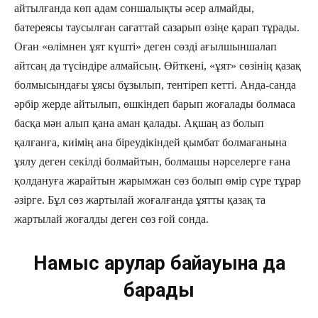
айтылғанда көп адам соншалықты әсер алмайды,
батереясы таусылған сағаттай сазарып өзіңе қарап тұрады.
Оған «өлімнен ұят күшті» деген сөзді ағылшыншалап
айтсаң да түсіндіре алмайсың. Өйткені, «ұят» сөзінің қазақ
болмысындағы ұясы бұзылып, тентіреп кетті. Анда-санда
әрбір жерде айтылып, өшкіндеп барып жоғалады болмаса
басқа мән алып қана аман қалады. Ақшаң аз болып
қалғанға, киімің ана біреудікіндей қымбат болмағанына
ұялу деген секілді болмайтын, болмашы нәрселерге ғана
қолдануға жарайтын жарымжан сөз болып өмір сүре тұрар
әзірге. Бұл сөз жартылай жоғалғанда ұятты қазақ та
жартылай жоғалды деген сөз ғой сонда.
Намыс арулар байқауына да
барады