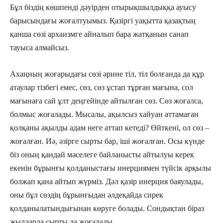
Бұл біздің көшпенді дәуірден отырықшылдыққа ауысу
барысындағы жоғалтуымыз. Қазіргі уақытта қазақтың
қанша сөзі архаизмге айналып бара жатқанын санап
тауыса алмайсыз.
Ахаңның жоғарыдағы сөзі әрине тіл, тіл болғанда да құр
атаулар тізбегі емес, сөз, сөз ұстап тұрған мағына, сол
мағынаға сай ұлт деңгейінде айтылған сөз. Сөз жоғалса,
болмыс жоғалады. Мысалы, ақылсыз хайуан аттамаған
қолқаны ақылды адам неге аттап кетеді? Өйткені, ол сөз –
жоғалған. Иә, әзірге сырты бар, іші жоғалған. Осы күнде
біз оның қандай мәселеге байланысты айтылуы керек
екенін бұрынғы қолданыстағы инерциямен түйсік арқылы
болжап қана айтып жүрміз. Дәл қазір инерция баяулады,
оны бұл сөздің бұрынғыдан әлдеқайда сирек
қолданылатындығынан көруге болады. Сондықтан біраз
жылдарда сырты да жоғалады.