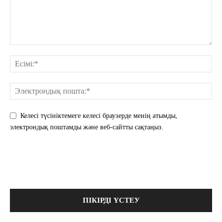
Келесі түсініктемеге келесі браузерде менің атымды,
электрондық поштамды және веб-сайтты сақтаңыз.