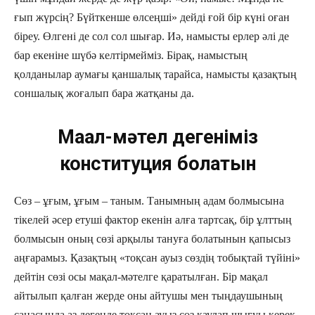
ғып жүрсің? Бүйткенше өлсеңші» дейді ғой бір күні оған
біреу. Өлгені де сол сол шығар. Иә, намысты ерлер әлі де
бар екеніне шүбә келтірмейміз. Бірақ, намыстың
қолданылар аумағы қаншалық тарайса, намысты қазақтың
соншалық жоғалып бара жатқаны да.
Мақал-мәтел дегеніміз
конституция болатын
Сөз – ұғым, ұғым – таным. Танымның адам болмысына
тікелей әсер етуші фактор екенін алға тартсақ, бір ұлттың
болмысын оның сөзі арқылы тануға болатынын қапысыз
аңғарамыз. Қазақтың «тоқсан ауыз сөздің тобықтай түйіні»
дейтін сөзі осы мақал-мәтелге қаратылған. Бір мақал
айтылып қалған жерде оны айтушы мен тыңдаушының
санасында аз дегенде тоқсан ауыз сөз қаулап шығуы керек.