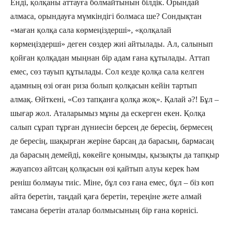
Енді, қолқаны аттауға болмайтынын білдік. Орындай
алмаса, орындауға мүмкіндігі болмаса ше? Сондықтан
«маған қолқа сала көрмеңіздерші», «қолқалай
көрмеңіздерші» деген сөздер жиі айтылады. Ал, салынып
қойған қолқадан мыңнан бір адам ғана құтылады. Аттап
емес, сөз тауып құтылады. Сол кезде қолқа сала келген
адамның өзі оған риза болып қолқасын кейін тартып
алмақ. Өйткені, «Сөз тапқанға қолқа жоқ». Қалай ә?! Бұл –
шығар жол. Аталарымыз мұны да ескерген екен. Қолқа
салып сұрап тұрған дүниесін берсең де бересің, бермесең
де бересің, шақырған жеріне барсаң да барасың, бармасаң
да барасың демейді, көкейге қонымды, қызықты да тапқыр
жауапсөз айтсаң қолқасын өзі қайтып алуы керек һәм
реніш болмауы тиіс. Міне, бұл сөз ғана емес, бұл – біз көп
айта беретін, таңдай қаға беретін, тереңіне жете алмай
тамсана беретін аталар болмысының бір ғана көрнісі.