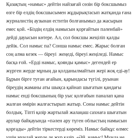
Қазақтың «намыс» дейтін найзағай сөзін бір боксшымыз
өзге бір елдің боксшысымен жұдырықтасып жатқанда ғана
журналистің аузынан еститін болғанымыз да жасырын
емес қой. «Біздің елдің намысын қорғайтын пәленбай»
дейді дауысын көтере. Ал, сол боксшы жеңіліп қалды
дейік. Сол намыс па? Сонша намыс емес. Жарыс болған
соң алма кезек — біреуі жеңеді, біреуі жеңіледі. Намыс
басқа ғой. «Ерді намыс, қоянды қамыс» дегендей ер
жүрген жерде мұның да қолданылмайтын жері жоқ еді-ау!
Бұрын бірге туған ағайын, қарындасы түгілі, руынан
біреудің жаманы аты шықса қайнап шығатын қандағы
намыс енді боксшының бір уыс қолғабын паналап қана
жалған өмірін жалғастырып жатыр. Соны намыс дейтін
болдық. Тіпті қазір жартылай жалаңаш сахнаға шығатын
арулар байқауында «пәлен ару түген облыстың намысын
қорғады» дейтін тіркестерді көреміз. Намыс байқұс өлмес
үшін мұндай жерде де жүр қазір. «Әй, намыс! Мұнда не