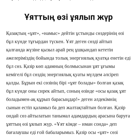
Ұяттың өзі ұялып жүр
Қазақтың «ұят», «намыс» дейтін ұстынды сөздерінің өзі
бұл күнде тұғырдан түскен. Ұят деген сөзді айтып
қалғанда жүзіне қызыл арай рең ұшқындап кететін
әжелеріміздің бойында толық энергиялық қуатқа енетін еді
бұл сөз. Қазір көп адамның болмысынан ұят ұғымы
кемігелі бұл сөздің энергиялық қуаты мүлдем әлсіреп
қалды. Бұрын екі сөзінің бірі «ұят болады» болған қазақ
бұл күнде оны сирек айтып, соның өзінде «осы қазақ ұят
боладымен-ақ құрып барасыңдар!» деген әлдекімнің
сынын естіп қаламыз ба деп жалтақтайтын болған. Қазір
ондай сөз айтылатын танымал адамдардың арасына баруға
ұяттың өзі ұялып жүр. «Ұят кімде – иман сонда» деп
бағалаушы еді ғой бабаларымыз. Қазір осы «ұят» сөзі