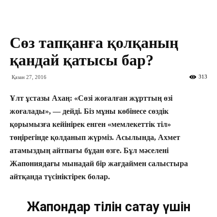
Сөз тапқанға қолқаның
қандай қатысы бар?
313
Қазан 27, 2016
Ұлт ұстазы Ахаң: «Сөзі жоғалған жұрттың өзі
жоғалады», — дейді. Біз мұны көбінесе сөздік
қорымызға кейінірек енген «мемлекеттік тіл»
төңірегінде қолданып жүрміз. Асылында, Ахмет
атамыздың айтпағы бұдан өзге. Бұл мәселені
Жапониядағы мынадай бір жағдаймен салыстыра
айтқанда түсініктірек болар.
Жапондар тілін сақтау үшін