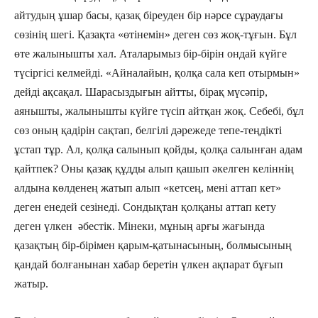
айтудың ұшар басы, қазақ біреуден бір нәрсе сұраудағы
сөзінің шегі. Қазақта «өтінемін» деген сөз жоқ-тұғын. Бұл
өте жалынышты хал. Аталарымыз бір-бірін ондай күйге
түсіргісі келмейді. «Айналайын, қолқа сала кеп отырмын»
дейді ақсақал. Шарасыздығын айтты, бірақ мүсәпір,
аянышты, жалынышты күйге түсіп айтқан жоқ. Себебі, бұл
сөз оның қадірін сақтап, белгілі дәрежеде тепе-теңдікті
ұстап тұр. Ал, қолқа салынып қойды, қолқа салынған адам
қайтпек? Оны қазақ құдды алып қашып әкелген келіннің
алдына көлденең жатып алып «кетсең, мені аттап кет»
деген енедей сезінеді. Сондықтан қолқаны аттап кету
деген үлкен әбестік. Мінеки, мұның арғы жағында
қазақтың бір-бірімен қарым-қатынасының, болмысының
қандай болғанынан хабар беретін үлкен ақпарат бұғып
жатыр.