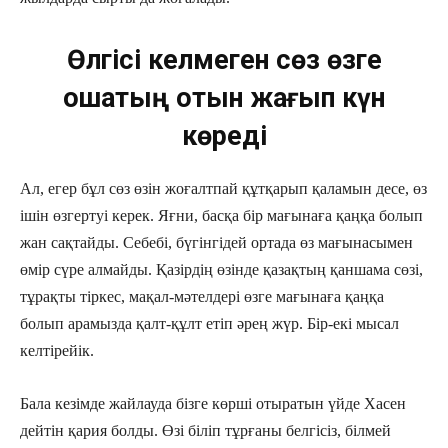
Өлгісі келмеген сөз өзге
ошақтың отын жағып күн
көреді
Ал, егер бұл сөз өзін жоғалтпай құтқарып қаламын десе, өз
ішін өзгертуі керек. Яғни, басқа бір мағынаға қаңқа болып
жан сақтайды. Себебі, бүгінгідей ортада өз мағынасымен
өмір сүре алмайды. Қазірдің өзінде қазақтың қаншама сөзі,
тұрақты тіркес, мақал-мәтелдері өзге мағынаға қаңқа
болып арамызда қалт-құлт етіп әрең жүр. Бір-екі мысал
келтірейік.
Бала кезімде жайлауда бізге көрші отыратын үйде Хасен
дейтін қария болды. Өзі біліп тұрғаны белгісіз, білмей