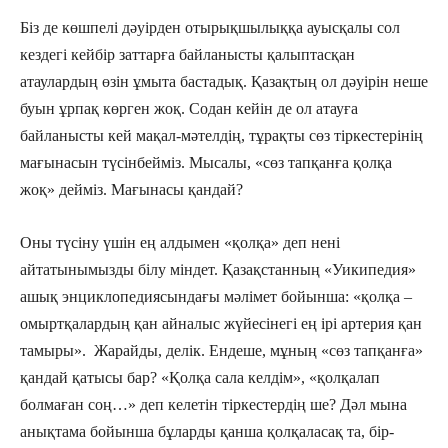
Біз де көшпелі дәуірден отырықшылыққа ауысқалы сол
кездегі кейбір заттарға байланысты қалыптасқан
атаулардың өзін ұмыта бастадық. Қазақтың ол дәуірін неше
буын ұрпақ көрген жоқ. Содан кейін де ол атауға
байланысты кей мақал-мәтелдің, тұрақты сөз тіркестерінің
мағынасын түсінбейміз. Мысалы, «сөз тапқанға қолқа
жоқ» дейміз. Мағынасы қандай?
Оны түсіну үшін ең алдымен «қолқа» деп нені
айтатынымызды білу міндет. Қазақстанның «Уикипедия»
ашық энциклопедиясындағы мәлімет бойынша: «қолқа –
омыртқалардың қан айналыс жүйесінегі ең ірі артерия қан
тамыры». Жарайды, делік. Ендеше, мұның «сөз тапқанға»
қандай қатысы бар? «Қолқа сала келдім», «қолқалап
болмаған соң…» деп келетін тіркестердің ше? Дәл мына
анықтама бойынша бұларды қанша қолқаласақ та, бір-