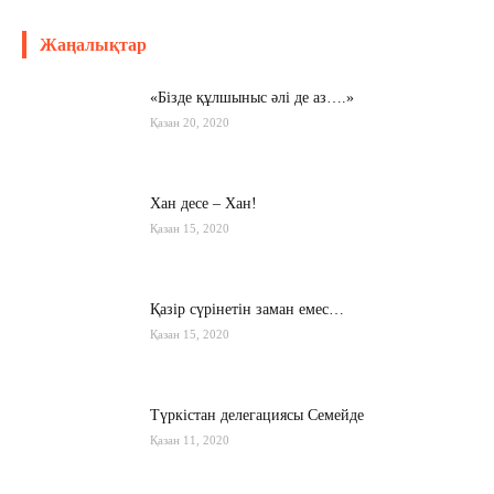
Жаңалықтар
«Бізде құлшыныс әлі де аз….»
Қазан 20, 2020
Хан десе – Хан!
Қазан 15, 2020
Қазір сүрінетін заман емес…
Қазан 15, 2020
Түркістан делегациясы Семейде
Қазан 11, 2020