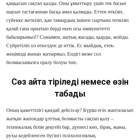
қаңқасын сақтап қалды. Оны ұмыттыру үшін тек басын
шауып тастағаннан басқа амал қалмады. Еттен өткізіп,
сүйекке жеткізіп, қан тамырдың ішінен сыртына тепкізіп
қалай ғана орнатып берді екен осы иммунитетті
бабаларымыз!? Сонымен, аштық жасады, қырды, жойды.
Сүйретіліп ол өткелден де өттік. Ес жыйдық, етек-
жеңімізді жинап жатырмыз. Ендігі меже сол
болмысымызға оралу болуы тиіс.
Сөз қайта тіріледі немесе өзін
табады
Оның қажеттілігі қандай дейсіз-ау? Күріш егіп жанталасып
жатқан жапондар ұлттық болмысты сақтап қалу –
техникалық білім деңгейі бар, дүниесі көп, бірақ, жаны,
рухы кедейленген бүгінгі психологиялық