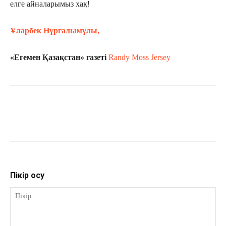
елге айналарымыз хақ!
Ұларбек Нұрғалымұлы,
«Егемен Қазақстан» газеті
Randy Moss Jersey
Пікір қосу