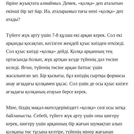
біріне жуықтата алмаймыз. Демек, «қолқа» деп аталатын
екінші бір зат бар. Иә, аталарымыз тағы нені «қолқа» деп
атады?
Түйеге жүк арту үшін 7-8 құлаш екі арқан керек. Сол екі
арқанды қосақтап, кесілген жеңдей қуыс киізден өткізеді.
Сол қуыс киізді «қолқа» дейді. Қолқа арқанның тең
ортасында болып, жүк артқан кезде түйенің дәл төсіне
келеді. Яғни, түйенің төсіне арқан батпас үшін
жасалынған зат. Бір қызығы, бұл киіздің сыртқы формасы
анау ағзадағы қолқамен ұқсас. Сол үшін де осы қуыс киізге
ағзадағы қолқаның атауын берсе керек.
Міне, біздің мақал-мәтелдеріміздегі «қолқа» сөзі осы затқа
байланысты. Себебі, түйеге жүк арту үшін оны шөгеру
керек, шөгеру үшін арқанның бір жағын шумақтап алып
қолқаны төс тұсына келтіре, түйенің мінер жағынан