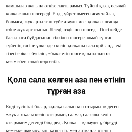
қамшылар жағына өткізе лақтырамыз. Түйені қазақ осылай
қолқа салып шөгереді. Енді, үйретілмеген асау тайлақ
болмаса, жүк артылған түйе атаулы иесі қолқа салғанда
өзіне жүк артатынын біледі, өздігінен шөгеді. Тіпті кейде
бала-шаға бұйдасынан сілкілеп шөгере алмай тұрған
түйенің төсіне үлкендер келіп қолқаны сала қойғанда екі
тізесі еріксіз бүгіліп, «бық» етіп шөге қалатынын өз
көзімізбен талай көргенбіз.
Қолқа сала келген қазақ пен өтініп
тұрған қазақ
Енді түсінікті болар, «қолқа салып кеп отырмын» деген
«жүк артқалы келіп отырмын, салмақ салғалы келіп
отырмын» дегенді білдіреді. Қолқа – қалаудың, біреуді
көмекке шақырудың, қазіргі тілмен айтқанда өтініш