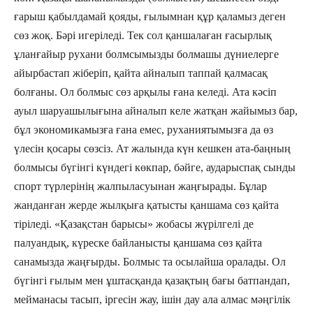
ғарыш қабылдамай қояды, ғылымнан құр қаламыз деген
сөз жоқ. Бәрі игеріледі. Тек сол қаншалаған ғасырлық
ұланғайыр рухани болмсымызды болмашы дүниелерге
айырбастап жіберіп, қайта айналып таппай қалмасақ
болғаны. Ол болмыс сөз арқылы ғана келеді. Ата кәсіп
ауыл шаруашылығына айналып келе жатқан жайымыз бар,
бұл экономикамызға ғана емес, руханиятымызға да өз
үлесін қосары сөзсіз. Ат жалында күн кешкен ата-баңның
болмысы бүгінгі күндегі көкпар, бәйге, аударыспақ сынды
спорт түрлерінің жалпыласуынан жаңғырады. Бұлар
жанданған жерде жылқыға қатысты қаншама сөз қайта
тіріледі. «Қазақстан барысы» жобасы жүрілгелі де
палуандық, күреске байланысты қаншама сөз қайта
санамызда жаңғырды. Болмыс та осылайша оралады. Ол
бүгінгі ғылым мен ұштасқанда қазақтың бағы батпандап,
мейманасы тасып, іргесін жау, ішін дау ала алмас мәңгілік