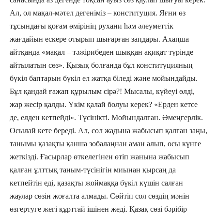
Ал, ол мақал-мәтел дегеніміз – конституция. Яғни өз
тұсындағы қоғам өмірінің рухани һәм әлеуметтік
жағдайын ескере отырып шығарған заңдары. Ахаңша
айтқанда «мақал – тәжірибеден шыққан ақиқат түрінде
айтылатын сөз». Қызық болғанда бұл конституцияның
бүкіл баптарын бүкіл ел жатқа біледі және мойындайды.
Бұл қандай ғажап құрылым сірә?! Мысалы, күйеуі өлді,
жар жесір қалды. Үкім қалай болуы керек? «Ерден кетсе
де, елден кетпейді». Түсінікті. Мойындалған. Әмеңгерлік.
Осылай кете береді. Ал, сол жадына жабысып қалған заңы,
танымы қазақты қанша зобалаңнан аман алып, осы күнге
жеткізді. Ғасырлар өткелегінен өтіп жанына жабысып
қалған ұлттық таным-түсінігін миынан қырсаң да
кетпейтін еді, қазақты жоймаққа бүкіл күшін салған
жаулар сөзін жоғалта алмады. Сөйтіп сол сөздің мәнін
өзгертуге жегі құрттай ішінен жеді. Қазақ сөзі бәрібір