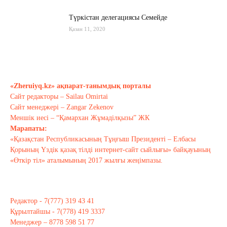
Түркістан делегациясы Семейде
Қазан 11, 2020
Қырғызстан: сарапшылар тоқтамы
қандай?
«Zheruiyq.kz» ақпарат-танымдық порталы
Қазан 10, 2020
Сайт редакторы – Sailau Omirtai
Сайт менеджері – Zangar Zekenov
Тағы оқу
Меншік иесі – “Қамархан Жұмаділқызы” ЖК
Марапаты:
«Қазақстан Республикасының Тұңғыш Президенті – Елбасы
Қорының Үздік қазақ тілді интернет-сайт сыйлығы» байқауының
«Өткір тіл» аталымының 2017 жылғы жеңімпазы.
Редактор - 7(777) 319 43 41
Құрылтайшы - 7(778) 419 3337
Менеджер – 8778 598 51 77