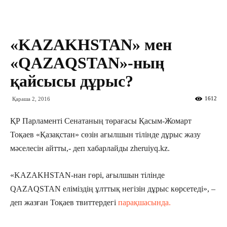
«KAZAKHSTAN» мен
«QAZAQSTAN»-ның
қайсысы дұрыс?
1612
Қараша 2, 2016
ҚР Парламенті Сенатаның төрағасы Қасым-Жомарт
Тоқаев «Қазақстан» сөзін ағылшын тілінде дұрыс жазу
мәселесін айтты,- деп хабарлайды zheruiyq.kz.
«KAZAKHSTAN-нан гөрі, ағылшын тілінде
QAZAQSTAN еліміздің ұлттық негізін дұрыс көрсетеді», –
деп жазған Тоқаев твиттердегі
парақшасында.