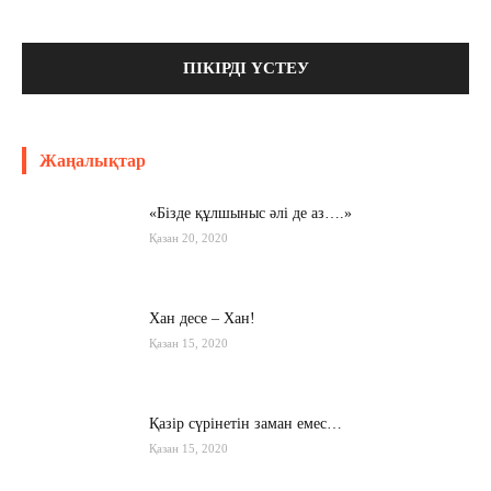
Жаңалықтар
«Бізде құлшыныс әлі де аз….»
Қазан 20, 2020
Хан десе – Хан!
Қазан 15, 2020
Қазір сүрінетін заман емес…
Қазан 15, 2020