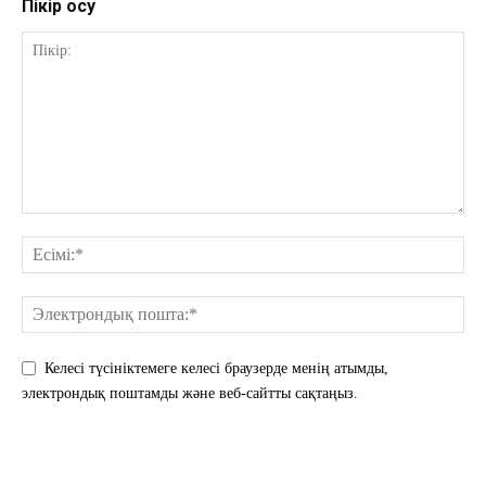
Пікір қосу
Келесі түсініктемеге келесі браузерде менің атымды,
электрондық поштамды және веб-сайтты сақтаңыз.