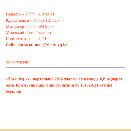
Редактор - 7(777) 319 43 41
Құрылтайшы - 7(778) 419 3337
Менеджер – 8778 598 51 77
Мекенжай: Семей қаласы,
Порхоменко көшесі, 119
Сайт почтасы:
mail@zheruiyq.kz
Жоба туралы
«Zheruiyq.kz» порталына 2016 жылғы 18 қазанда ҚР Ақпарат
және Коммуникация министрлігінің № 16182-СИ куәлігі
берілген.