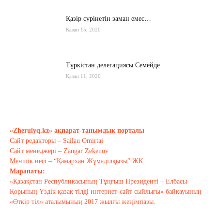
Қазір сүрінетін заман емес…
Қазан 15, 2020
Түркістан делегациясы Семейде
Қазан 11, 2020
Қырғызстан: сарапшылар тоқтамы
қандай?
«Zheruiyq.kz» ақпарат-танымдық порталы
Қазан 10, 2020
Сайт редакторы – Sailau Omirtai
Сайт менеджері – Zangar Zekenov
Тағы оқу
Меншік иесі – “Қамархан Жұмаділқызы” ЖК
Марапаты:
«Қазақстан Республикасының Тұңғыш Президенті – Елбасы
Қорының Үздік қазақ тілді интернет-сайт сыйлығы» байқауының
«Өткір тіл» аталымының 2017 жылғы жеңімпазы.