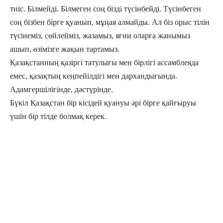
тиіс. Білмейді. Білмеген соң бізді түсінбейді. Түсінбеген
соң бізбен бірге қуанып, мұңая алмайды. Ал біз орыс тілін
түсінеміз, сөйлейміз, жазамыз, яғни оларға жанымыз
ашып, өзімізге жақын тартамыз.
Қазақстанның қазіргі татулығы мен бірлігі ассамблеяда
емес, қазақтың кеңпейілдігі мен дархандығында.
Адамгершілігінде, дәстүрінде.
Бүкіл Қазақстан бір кісідей қуануы әрі бірге қайғыруы
үшін бір тілде болмақ керек.