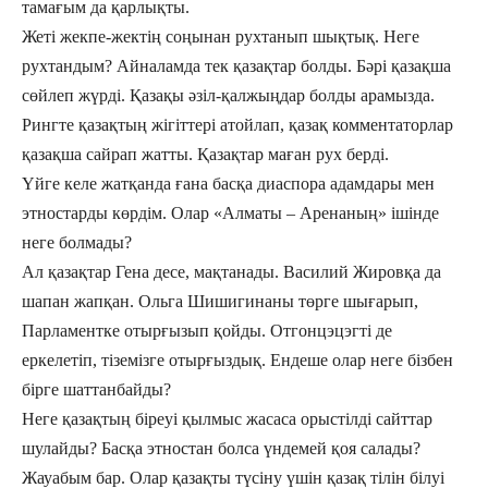
тамағым да қарлықты.
Жеті жекпе-жектің соңынан рухтанып шықтық. Неге
рухтандым? Ай
наламда тек қазақтар болды. Бәрі қазақша
сөйлеп жүрді. Қазақы әзіл-қалжыңдар болды арамызда.
Рингте қазақтың жігіттері атойлап, қазақ комментаторлар
қазақша сайрап жатты. Қазақтар маған рух берді.
Үйге келе жатқанда ғана басқа диаспора адамдары мен
этностарды көрдім. Олар «Алматы – Аренаның» ішінде
неге болмады?
Ал қазақтар Гена десе, мақтанады. Василий Жировқа да
шапан жапқан. Ольга Шишигинаны төрге шығарып,
Парламентке отырғызып қойды. Отгонцэцэгті де
еркелетіп, тіземізге отырғыздық. Ендеше олар неге бізбен
бірге шаттанбайды?
Неге қазақтың біреуі қылмыс жасаса орыстілді сайттар
шулайды? Басқа этностан болса үндемей қоя салады?
Жауабым бар. Олар қазақты түсіну үшін қазақ тілін білуі