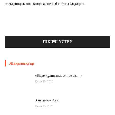
электрондық поштамды және веб-сайтты сақтаңыз.
Жаңалықтар
«Бізде құлшыныс әлі де аз….»
Қазан 20, 2020
Хан десе – Хан!
Қазан 15, 2020