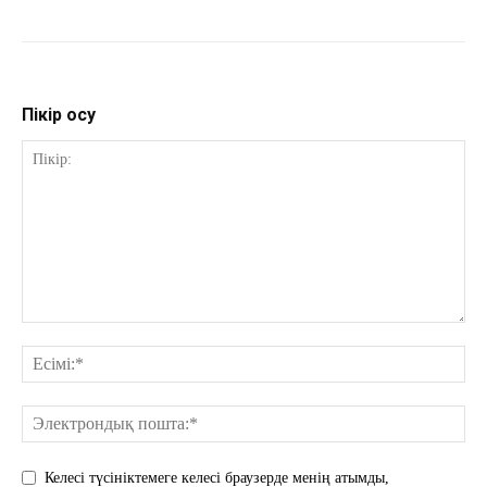
Пікір қосу
Келесі түсініктемеге келесі браузерде менің атымды,