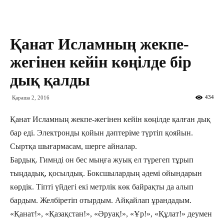
Қанат Исламның жекпе-
жегінен кейін көңілде бір
дық қалды
434
Қараша 2, 2016
Қанат Исламның жекпе-жегінен кейін көңілде қалған дық
бар еді. Электронды қойын дәптеріме түртіп қояйын.
Сыртқа шығармасам, шерге айналар.
Бардық. Гимнді он бес мыңға жуық ел түрегеп тұрып
тыңдадық, қосылдық. Боксшылардың әдемі ойындарын
көрдік. Тіпті үйдегі екі метрлік көк байрақты да алып
бардым. Желбіретіп отырдым. Айқайлап ұрандадым.
«Қанат!», «Қазақстан!», «Әруақ!», «Ұр!», «Құлат!» деумен