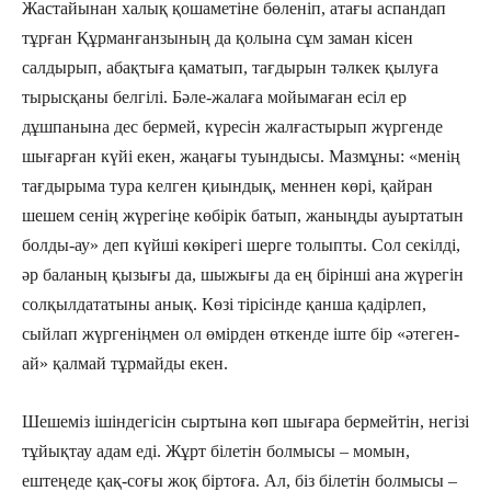
Жастайынан халық қошаметіне бөленіп, атағы аспандап
тұрған Құрманғанзының да қолына сұм заман кісен
салдырып, абақтыға қаматып, тағдырын тәлкек қылуға
тырысқаны белгілі. Бәле-жалаға мойымаған есіл ер
дұшпанына дес бермей, күресін жалғастырып жүргенде
шығарған күйі екен, жаңағы туындысы. Мазмұны: «менің
тағдырыма тура келген қиындық, меннен көрі, қайран
шешем сенің жүрегіңе көбірік батып, жаныңды ауыртатын
болды-ау» деп күйші көкірегі шерге толыпты. Сол секілді,
әр баланың қызығы да, шыжығы да ең бірінші ана жүрегін
солқылдататыны анық. Көзі тірісінде қанша қадірлеп,
сыйлап жүргеніңмен ол өмірден өткенде іште бір «әтеген-
ай» қалмай тұрмайды екен.
Шешеміз ішіндегісін сыртына көп шығара бермейтін, негізі
тұйықтау адам еді. Жұрт білетін болмысы – момын,
ештеңеде қақ-соғы жоқ біртоға. Ал, біз білетін болмысы –