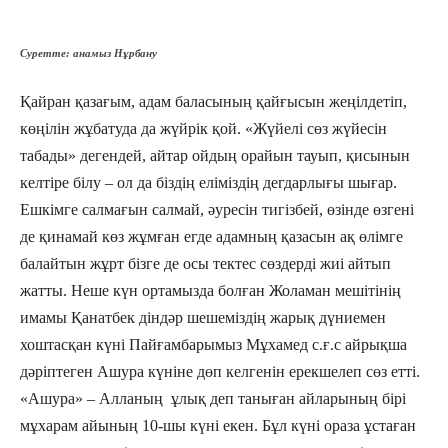
Суретте: анамыз Нұрбану
Қайран қазағым, адам баласының қайғысын жеңілдетіп,
көңілін жұбатуда да жүйрік қой. «Жүйелі сөз жүйесін
табады» дегендей, айтар ойдың орайын тауып, қисынын
келтіре білу – ол да біздің еліміздің дегдарлығы шығар.
Ешкімге салмағын салмай, әуресін тигізбей, өзінде өзгені
де қинамай көз жұмған егде адамның қазасын ақ өлімге
балайтын жұрт бізге де осы тектес сөздерді жиі айтып
жатты. Неше күн ортамызда болған Жоламан мешітінің
имамы Қанатбек діндәр шешеміздің жарық дүниемен
хоштасқан күні Пайғамбарымыз Мұхамед с.ғ.с айрықша
дәріптеген Ашура күніне дөп келгенін ерекшелеп сөз етті.
«Ашура» – Алланың ұлық деп таныған айларының бірі
мұхарам айының 10-шы күні екен. Бұл күні ораза ұстаған