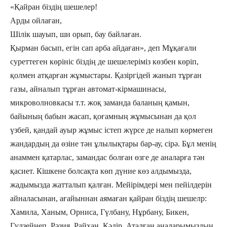
«Қайран біздің шешелер!
Арды ойлаған,
Шілік шауып, ши орып, бау байлаған.
Қырман басып, егін caп арба айдаған», деп Мұқағали
суреттеген көрініс біздің де шешелеріміз көзбен көріп,
қолмен атқарған жұмыстары. Қазіргідей жанып тұрған
газы, айналып тұрған автомат-кірмашинасы,
микроволновкасы т.т. жоқ заманда баланың қамын,
байының бабын жасап, қоғамның жұмысынан да қол
үзбей, қандай ауыр жұмыс істеп жүрсе де налып көрмеген
жандардың да өзіне тән ұлылықтары бар-ау, сірә. Бұл менің
анаммен қатарлас, замандас болған өзге де аналарға тән
қасиет. Кішкене болсақта көп дүние көз алдымызда,
жадымызда жатталып қалған. Мейірімдері мен пейілдерін
айналасынан, ағайыннан аямаған қайран біздің шешелр:
Хамила, Ханым, Орниса, Гүлбану, Нұрбану, Бикен,
Гүлзейнеп, Рәзия, Райхан, Кәдір. Аталған аналарымыздың