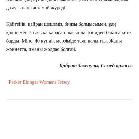
да аузынан тастамай жүреді.
Қайтейік, қайран шешеміз, биязы болмысымен, ұяң
қалпымен 75 жасқа қараған шағында фәниден бақиға кете
барды. Міне, 40 күндік мерзіміде таяп қалыпты. Жаны
жәннетта, иманы жолдас болғай.
Қайрат Зекенұлы, Семей қаласы.
Parker Ehinger Womens Jersey