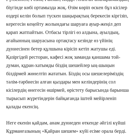
біүгінде көбі ортамызда жоқ. Өзім көріп өскен бұл кісілер
өздері келін болып түскен шаңырақтың берекесін кіргізіп,
керегесін кеңейту жолындағы шаруаға ауыр-жеңіл деп
қарап жатпайтын. Отбасы тірлігі өз алдына, ауылдың,
ағайынның шаруасына ортақтасу кезінде өз үйінің
дүниесінен бетер құлшына кірісіп кетіп жатушы еді.
Қазіргідей ресторан, кафесі жоқ заманда қаншама той-
думан, құран-хатымды біздің шешейлер ың-шыңын
білдірмей жөнелтіп жататын. Біздің осы шешелеріміздің
тәлім-тәрбиесін алған қыздары мен келіндерінің сол
кісілердің өнегесін өшірмей, өрістету барысында барынша
тырысып жүретіндерін байқағанда іштей мейірленіп
қалады екенсің.
Неге екенін қайдам, анам дүниеден өткенде әйгілі күйші
Құрманғазының «Қайран шешем» күйі есіме орала берді.