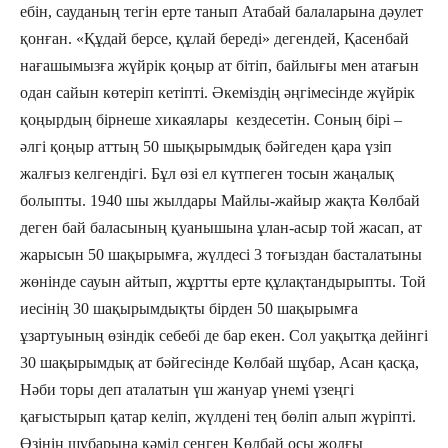
ебін, сауданың тегін ерте танып Атабай балаларына дәулет
қонған. «Құдай берсе, құлай береді» дегендей, Қасенбай
нағашымызға жүйрік қоңыр ат бітіп, байлығы мен атағын
одан сайын көтеріп кетіпті. Әкеміздің әңгімесінде жүйрік
қоңырдың бірнеше хикаялары кездесетін. Соның бірі –
әлгі қоңыр аттың 50 шықырымдық бәйгеден қара үзіп
жалғыз келгендігі. Бұл өзі ел күтпеген тосын жаңалық
болыпты. 1940 шы жылдары Майлы-жайыр жақта Көлбай
деген бай баласының қуанышына ұлан-асыр той жасап, ат
жарысын 50 шақырымға, жүлдесі 3 тоғыздан басталатыны
жөнінде сауын айтып, жұртты ерте құлақтандырыпты. Той
иесінің 30 шақырымдықты бірден 50 шақырымға
ұзартуының өзіндік себебі де бар екен. Сол уақытқа дейінгі
30 шақырымдық ат бәйгесінде Көлбай шұбар, Асан қасқа,
Нәби торы деп аталатын үш жануар үнемі үзеңгі
қағыстырып қатар келіп, жүлдені тең бөліп алып жүріпті.
Өзінің шұбарына кәміл сенген Көлбай осы жолғы