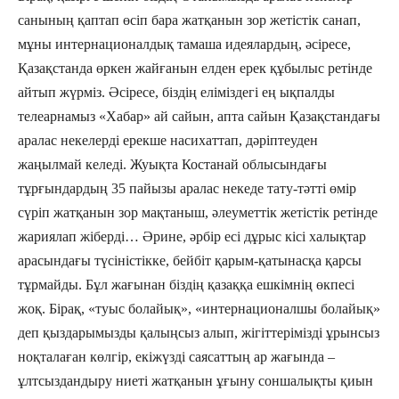
санының қаптап өсіп бара жатқанын зор жетістік санап,
мұны интернационалдық тамаша идеялардың, әсіресе,
Қазақстанда өркен жайғанын елден ерек құбылыс ретінде
айтып жүрміз. Әсіресе, біздің еліміздегі ең ықпалды
телеарнамыз «Хабар» ай сайын, апта сайын Қазақстандағы
аралас некелерді ерекше насихаттап, дәріптеуден
жаңылмай келеді. Жуықта Костанай облысындағы
тұрғындардың 35 пайызы аралас некеде тату-тәтті өмір
сүріп жатқанын зор мақтаныш, әлеуметтік жетістік ретінде
жариялап жіберді… Әрине, әрбір есі дұрыс кісі халықтар
арасындағы түсіністікке, бейбіт қарым-қатынасқа қарсы
тұрмайды. Бұл жағынан біздің қазаққа ешкімнің өкпесі
жоқ. Бірақ, «туыс болайық», «интернационалшы болайық»
деп қыздарымызды қалыңсыз алып, жігіттерімізді ұрынсыз
ноқталаған көлгір, екіжүзді саясаттың ар жағында –
ұлтсыздандыру ниеті жатқанын ұғыну соншалықты қиын