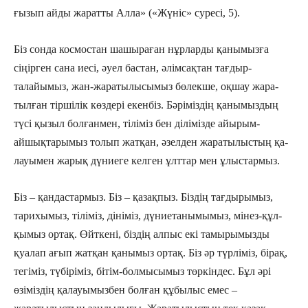
ғызып айды жаратты Алла» («Жүніс» суресі, 5).
Біз сонда космостан шашыраған нұр­ларды қанымызға
сіңірген сана иесі, әуел бастан, әлімсақтан тағдыр-
талайымыз, жан-жаратылысымыз бөлекше, оқшау жара­
тылған тіршілік көздері екенбіз. Бәріміздің қаны­мыздың
түсі қызыл болғанмен, тіліміз бен ділімізде айырым-
айшықтарымыз толып жатқан, әзелден жаратылыстың қа­
лауы­мен жарық дүниеге келген ұлттар мен ұлыстармыз.
Біз – қандастармыз. Біз – қазақпыз. Біздің тағдырымыз,
тарихымыз, тіліміз, дініміз, дүниетанымымыз, мінез-құл­
қымыз ортақ. Өйткені, біздің алпыс екі тамырымызды
қуалап ағып жатқан қанымыз ортақ. Біз әр түрліміз, бірақ,
тегіміз, түбіріміз, бітім-болмысымыз төркіндес. Бұл әрі
өзіміздің қалауымызбен болған құбылыс емес –