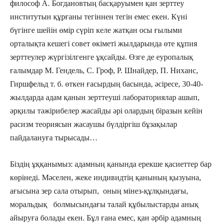
философ А. Богдановтың басқаруымен қан зерттеу
институтын құрғаны тегіннен тегін емес екен. Күні
бүгінге шейін өмір сүріп келе жатқан осы ғылыми
орталықта кешегі совет өкіметі жылдарында өте құпия
зерттеулер жүргізілгенге ұқсайды. Өзге де еуропалық
ғалымдар М. Гендель, С. Гроф, Р. Шнайдер, П. Ниханс,
Гиршфельд т. б. өткен ғасырдың басында, әсіресе, 30-40-
жылдарда адам қанын зерттеуші лабораториялар ашып,
әрқилы тәжірибелер жасайды әрі олардың біразын кейін
расизм теориясын жасаушы бүлдіргіш бұзақылар
пайдалануға тырысады…
Біздің ұққанымыз: адамның қанында ерекше қасиеттер бар
көрінеді. Мәселен, жеке индивидтің қанының қы­зуына,
ағысына зер сала отырып, оның мінез-құл­қындағы,
моральдық бол­мысындағы талай құбылыстарды анық
айыруға болады екен. Бұл ғана емес, қан әрбір адамның