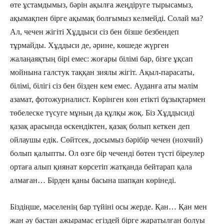
өте ұстамдымыз, бәрін ақылға жеңдіруге тырысамыз,
ақымақпен бірге ақымақ болғымыз келмейді. Солай ма?
Ал, чечен жігіті Хұддыси сіз бен бізше безбендеп
тұрмайды. Хұддыси де, әрине, көшеде жүрген
жалаңаяқтың бірі емес: жоғары білімі бар, бізге ұқсап
мойнына галстук таққан зиялы жігіт. Ақыл-парасаты,
білімі, білігі сіз бен бізден кем емес. Ауданға аты мәлім
азамат, фотожурналист. Көрінген көн етікті бұзықтармен
төбелеске түсуге мұның да құлқы жоқ. Біз Хұддысиді
қазақ арасында өскендіктен, қазақ болып кеткен деп
ойлаушы едік. Сөйтсек, досымыз бәрібір чечен (нохчий)
болып қалыпты. Ол өзге бір чеченді бөтен түсті біреулер
ортаға алып қиянат көрсетіп жатқанда бейтарап қала
алмаған… Бірден қаны басына шапқан көрінеді.
Біздіңше, мәселенің бар түйіні осы жерде. Қан… Қан мен
жан әу бастан ажырамас егіздей бірге жаратылған болуы