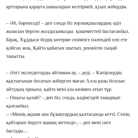
арттарына қарауға шамаларын келтірмей, қуып жібердім.
– Әб, бәрекелді! – деп сонда біз зор­лықшылардың әділ
жазасын берген жолдасымызды қошеметтей бастаған­быз.
Бірақ, Хұддыси біздің көтерме сөзімізге пәлендей елп ете
қойған жоқ. Қайта қабағын шытып, ренжіген сыңай
танытты.
– Әлгі экспедиторды айтамын-ау, – деді. – Кәпірлердің
қыспағынан босатып жіберген маған Алла разы болсын
айтудың орнына, қайта мені ала көзімен атып тұр.
– Онысы қалай? – деп біз, сонда, кәдімгідей таңырқап
қалғанбыз.
– «Менің ақшам ана бұзықтардың қалтасында кетті. Сенің
қайтарып беруге шамаң жетпеді», – деп мені сөге
бастады…