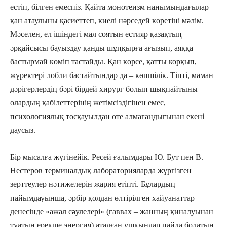
естіп, білген емеспіз. Қайта монотеизм нанымындағылар
қан атаулыны қасиеттеп, киелі нәрседей көретіні мәлім.
Мәселен, ел ішіндегі мал соятын естияр қазақтың
әрқайсысы бауыздау қанды шұңқырға ағызып, аяққа
бастырмай көміп тастайды. Қан көрсе, қатты корқып,
жүректері лобли бастайтындар да – көпшілік. Тіпті, маман
дәрігерлердің бәрі бірдей хирург болып шықпайтыны
олардың қабілеттерінің жетімсіздігінен емес,
психологиялық тосқауылдан өте алмағандығынан екені
даусыз.
Бір мысалға жүгінейік. Ресей ғалымдары Ю. Бут пен В.
Нестеров терминалдық лабораторияларда жүргізген
зерттеулер нәти­желерін жария етіпті. Бұлардың
пайымдауынша, әрбір қолдан өлтірілген хайуанаттар
денесінде «ажал сәулелері» (гаввах – жанның қиналуынан
туатын ерекше энергия) аталған ұшқындар пайда болатын