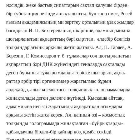
нәсілдік, жеке бастық сипаттарын сақтап қалушы бірден-
бір субстанция ретінде анықталыпты. Бұл ғана емес, Ресей
ғылым академиясының ми зерттеу орталығын ұзақ жылдар
басқарған И. П. Бехтереваның пікірінше, адамның миына
шоғырланатын ақ­парат­тың бәрі сырттан, әлдебір белгісіз
толқындар ағыны арқылы жетіп жатады. Ал, П. Гаряев, А.
Березин, Г. Комиссаров т. б. ғұламалар сол шоғырланатын
ақпараттың бәрі ДНК жүйесіндегі геналарда сақталады
деген бұрынғы тұжырымдарды теріске шығарып, ақ­па­
раттар әрбір тірі организмдер жара­тылмас бұрын
әлдеқайда, алыс космостағы толқындық голограммаларда
жинақталады деген дәлелге жүгінеді. Қысқаша айтсақ,
адам миына негізгі жаратынды ақпарат қан ағымдары
арқылы жетіп жатса керек. Ал, қанның өзі – космостық
толқынды голограммада жинақталған «бұйрықтарды»
қабыл­даушы бірден-бір қайнар көз, қамба секілді.