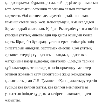
қандастарымыз бұрындары да, кейіндері де ар-намысын
әсте астамсыған бөтеннің табанына салып таптатып
көрмеген. Әлі жетпесе де, әлуеттінің табанын жалап
төменшіктеген жері жоқ. Кенесарыдан, Аманкелдіден
бермен қарай жалғасып, Қайрат Рысқұлбекұлына шейін
ұласқан ұлттық мінезіміздің бір қыры осындай болса
керек. Бірақ, біз бұл арада ұлттық ерекшеліктеріміздің
сипаттарын анықтап, зерттемек емеспіз. Сол ұлттық
ерекшеліктердің түп қазығы – қанда, қандастықта
жатқанына назар аудармақ ниеттеміз. Әлемдік тарихи
құбылыстарға, этностардың өсіп-өркендеуі мен жер
бетінен жоғалып кету себептеріне жаңа көзқарастар
қалыптастырған Л.Н. Гумилев: «Қан араластыру түптің
түбінде кез келген ұлтты, кез келген мемлекетті аз
уақыттың ішінде құрдымға кетіретіні ақиқат», – деп
жазыпты.