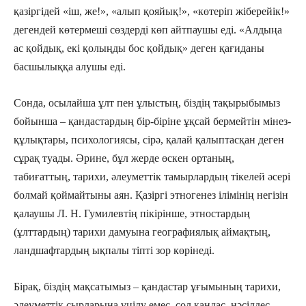
қазіргідей «іш, же!», «алып қояйық!», «көтеріп жіберейік!»
дегендей көтермеші сөздерді көп айтпаушы еді. «Алдыңа
ас қойдық, екі қолыңды бос қойдық» деген қағиданы
басшылыққа алушы еді.
Сонда, осылайша ұлт пен ұлыстың, біздің тақырыбымыз
бойынша – қандас­тардың бір-біріне ұқсай бермейтін мінез-
құлықтары, психологиясы, сірә, қалай қалыптасқан деген
сұрақ туады. Әрине, бұл жерде өскен ортаның,
табиғаттың, тарихи, әлеуметтік тамырлардың тіке­лей әсері
болмай қоймайтыны аян. Қазіргі этногенез ілімінің негізін
қалау­шы Л. Н. Гумилевтің пікірінше, этнос­тардың
(ұлттардың) тарихи дамуына географиялық аймақтың,
ланд­шаф­тардың ықпалы тіпті зор көрі­неді.
Бірақ, біздің мақсатымыз – қандастар ұғымының тарихи,
әлеуметтік сырларына үңілу емес, сол қандас, нәсілдес