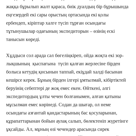
жаққа бұрылып жалт қараса, биік дуалдың бір бұрышында
еңгезердей екі сары орыстың ортасында екі қолы
ербендеп, кіріптар халге түсіп тұрған осындағы
тұтынушылар одағының экспедиторын – өзінің ескі
танысын көреді.
Хұддыси сол арада сәл бөгеліңкіреп, ойда жоқта екі зор­
лық­шының қыспағына түсіп қалған жерлесіне бірден
болыса кетудің қисынын таппай, екіұдай халді басынан
кешірсе керек. Бұның бірден ілгері ұмтылмай, кібіртіктей
беруінің себептері де жоқ емес екен. Өйткені, әлгі
экспедитордың ұлты чечен болғанымен, алған қатыны
мұсылман емес көрінеді. Содан да шығар, ол неме
осындағы азғантай қандастарының бас қосуларынан,
құрапаттарынан бойын аулақ салып, бөлектеніп жүретінге
ұқсайды. Ал, мұның өзі чечендер арасында сирек