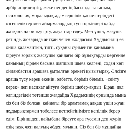
әрбір индивидтің, жеке пенденің басындағы таным,
психология, мораль­дық-адам­гершілік қасиеттеріндегі
өзгеше­ліктер мен айырмалардың түп төркін­дері қайда
жатқанына ой жүгірту, жауаптар іздеу. Мен үшін, жазушы
ретінде, жоғарыда айтқан чечен жолдасым Хұддысидің өзі
онша қаламайтын, тіпті, суқаны сүймейтін қайымана
біреуге зорлық жасаушы қайдағы бір бұзық­тарды көргенде
қанының бірден басына шапшып шыға келгені, содан көп
ойланбастан арашаға ұмтылған әрекеті қызығырақ. Әлсізге
араша түсу керек екенін, әлбетте, бәріміз білеміз, «сөйту
керек» деп насихат айтуға бәріміз шебер-ақпыз. Бірақ, дәл
әлгіндегідей төтенше жағдайда Хұддысидің орнында мына
сіз бен біз болсақ, қайдағы бір арамтамақ алқаш үшін жуан
жұдырықтармен төбелесе кетпейтінімізге кепілдік берер
едім. Біріншіден, қайыбана біреуге ара түсемін деп жүріп,
өзің таяқ жеп қалуың әбден мүмкін. Сіз бен біз мұндайда