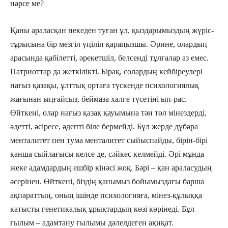
нәрсе ме?
Қаны араласқан некеден туған ұл, қыздарымыздың жүріс-
тұрысына бір мезгіл үңіліп қараңызшы. Әрине, олардың
арасында қабілетті, әрекетшіл, белсенді тұлғалар аз емес.
Патриоттар да жеткілікті. Бірақ, солардың кейбіреулері
нағыз қазақы, ұлттық ортаға түскенде психологиялық
жағынан ыңғайсыз, беймаза халге түсетіні ып-рас.
Өйткені, олар нағыз қазақ қауымына тән төл мінездерді,
әдетті, әсіресе, әдепті біле бермейді. Бұл жерде дүбәра
менталитет пен тума менталитет сыйыспайды, бірін-бірі
қанша сыйлағысы келсе де, сәйкес келмейді. Әрі мұнда
жеке адамдардың ешбір кінәсі жоқ. Бәрі – қан араласудың
әсерінен. Өйткені, біздің қанымыз бойымыздағы барша
ақпараттың, оның ішінде психологияға, мінез-құлыққа
катысты генетикалық ұрық­тардың көзі көрінеді. Бұл
ғылым – адамтану ғылымы дәлелдеген ақиқат.