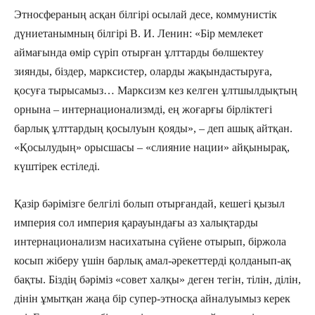
Этносфераның асқан білгірі осылай десе, коммунистік
дүниетанымның білгірі В. И. Ленин: «Бір мемлекет
аймағында өмір сүріп отырған ұлттарды бөлшектеу
зиянды, біздер, марксистер, оларды жақындастыруға,
қосуға тырысамыз… Марксизм кез келген ұлтшылдықтың
орнына – интернационализмді, ең жо­ғарғы бірліктегі
барлық ұлттардың қосы­луын қояды», – деп ашық айтқан.
«Қосылудың» орысшасы – «слияние нации» айқынырақ,
күштірек естіледі.
Қазір бәрімізге белгілі болып отырғандай, кешегі қызыл
империя сол империя қарауындағы аз халықтарды
интернационализм насихатына сүйене отырып, біржола
косып жіберу үшін барлық амал-әрекеттерді қолданып-ақ
бақты. Біздің бәріміз «совет халқы» деген тегін, тілін, ділін,
дінін ұмытқан жаңа бір супер-этносқа айналуымыз керек