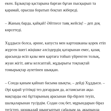
екен. Бұзықтар қас­тарына барған бұған пысқырып та
қарамай, орысша боратып боқтап жібереді.
– Жаның барда, қайқай! Әйтпесе таяқ жейсің! – деп доқ
көрсетеді.
Хұддыси болса, әрине, капуста мен картошканы қорек етіп
жүрген ішегі жіңішке әлсіздердің қатарынан емес, қазақ
арасында өсіп қазы мен қартаға тойып үйренген толық,
жуан жігіт, аяғы келсаптай, жұдырығы тоқпақтай
томырықтар әулетінен шыққан.
– Сонда қаным қайнап басыма шықты, – дейді Хұддыси. –
Әрі қарай үгі­тімді тез доғардым да, астамсыған ақы­
мақтарды екі бұттарының арасынан бір-бірлеп теуіп,
шалқаларынан түсірдім. Содан соң бет, мұрындарын біраз
тегістеп, шошқадай шыңғыртып сабадым да, ақырында