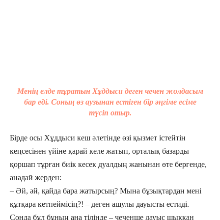
Менің елде тұратын Хұддыси деген чечен жолдасым
бар еді. Соның өз аузынан естіген бір әңгіме есіме
түсіп отыр.
Бірде осы Хұддыси кеш әлетінде өзі қызмет істейтін
кеңсесінен үйіне қарай келе жатып, орталық базарды
қоршап тұрған биік кесек дуалдың жанынан өте бергенде,
анадай жерден:
– Әй, әй, қайда бара жатырсың? Мына бұзықтардан мені
құтқара кетпеймісің?! – деген ашулы дауысты естиді.
Сонда бұл бұның ана тілінде – чеченше дауыс шыққан