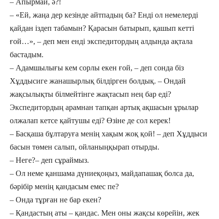
– Апырмай, ә?!
– «Ей, жаңа дер кезінде айтпадың ба? Енді ол немелерді
қайдан іздеп табамын? Қарасын батырып, қашып кетті
ғой…», – деп мен енді экспедитордың алдында ақтала
бастадым.
– Адамшылығы кем сорлы екен ғой, – деп сонда біз
Хұддысиге жанашырлық білдірген болдық. – Ондай
жақсылықты білмейтінге жақтасып нең бар еді?
Экспедитордың арамнан тапқан артық ақшасын ұрылар
олжалап кетсе қай­тушы еді? Өзіне де сол керек!
– Басқаша бұлтаруға менің хақым жоқ қой! – деп Хұддыси
басын төмен салып, ойланыңқырап отырды.
– Неге?– деп сұраймыз.
– Ол неме қаншама дүниеқоңыз, майдапашақ болса да,
бәрібір менің қандасым емес пе?
– Онда тұрған не бар екен?
– Қандастың аты – қандас. Мен оны жақсы көрейін, жек