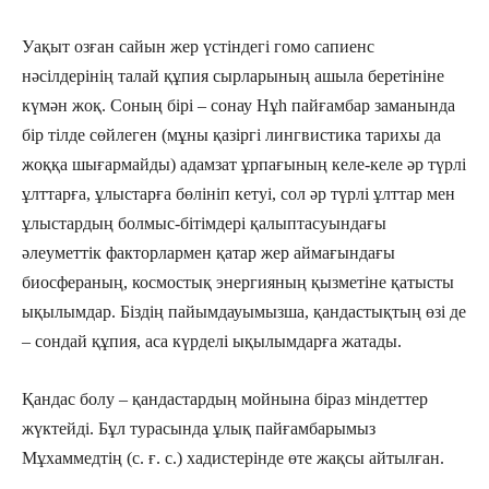
Уақыт озған сайын жер үстіндегі гомо сапиенс
нәсілдерінің талай құпия сырла­рының ашыла беретініне
күмән жоқ. Соның бірі – сонау Нұһ пайғамбар заманында
бір тілде сөйлеген (мұны қазіргі лингвистика тарихы да
жоққа шығармайды) адамзат ұрпағының келе-келе әр түрлі
ұлттарға, ұлыстарға бөлініп кетуі, сол әр түрлі ұлттар мен
ұлыстардың болмыс-бітімдері қалыптасуындағы
әлеуметтік факторлармен қатар жер аймағындағы
биосфераның, космостық энергияның қызметіне қатысты
ықылымдар. Біздің пайымдауымызша, қандастықтың өзі де
– сондай құпия, аса күр­делі ықылымдарға жатады.
Қандас болу – қандастардың мойнына біраз міндеттер
жүктейді. Бұл турасында ұлық пайғамбарымыз
Мұхаммедтің (с. ғ. с.) хадистерінде өте жақсы айтылған.