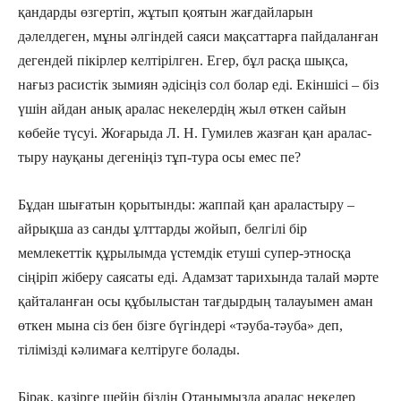
қандарды өзгертіп, жұтып қоятын жағдайларын
дәлелдеген, мұны әлгіндей саяси мақсаттарға пайдаланған
дегендей пікірлер келтірілген. Егер, бұл расқа шықса,
нағыз расистік зымиян әдісіңіз сол болар еді. Екіншісі – біз
үшін айдан анық аралас некелердің жыл өткен сайын
көбейе түсуі. Жоғарыда Л. Н. Гумилев жазған қан аралас­
тыру науқаны дегеніңіз тұп-тура осы емес пе?
Бұдан шығатын қорытынды: жаппай қан араластыру –
айрықша аз санды ұлттарды жойып, белгілі бір
мемлекеттік құрылымда үстемдік етуші супер-этносқа
сіңіріп жіберу саясаты еді. Адамзат тарихында талай мәрте
қайталанған осы құбылыстан тағдырдың талауымен аман
өткен мына сіз бен бізге бүгіндері «тәуба-тәуба» деп,
тілімізді кәлимаға келтіруге болады.
Бірақ, қазірге шейін біздің Отанымызда аралас некелер