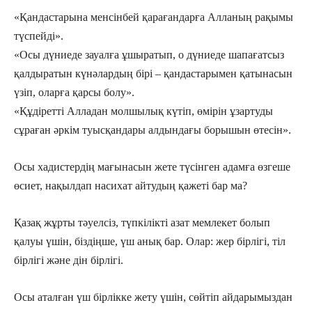
«Қандастарына менсінбей қараған­дарға Алланың рақымы
түспейді».
«Осы дүниеде зауалға ұшыратып, о дүниеде шапағатсыз
қалдыратын күнә­лардың бірі – қандастарымен қаты­насын
үзіп, оларға қарсы болу».
«Құдіретті Алладан молшылық күтіп, өмірін ұзартуды
сұраған әркім туыс­қандары алдындағы борышын өтесін».
Осы хадистердің мағынасын жете түсінген адамға өзгеше
өсиет, нақылдап насихат айтудың қажеті бар ма?
Қазақ жұрты тәуелсіз, түпкілікті азат мемлекет болып
қалуы үшін, біздіңше, үш анық бар. Олар: жер бірлігі, тіл
бірлігі және дін бірлігі.
Осы аталған үш бірлікке жету үшін, сөйтіп айдарымыздан