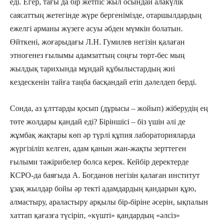
еді. Егер, тағы да бір жетпіс жыл осындай алакүлік
саясаттың жетегінде жүре бергенімізде, отаршылдардың
ежелгі арманы жүзеге асуы әбден мүмкін болатын.
Өйткені, жоғарыдағы Л.Н. Гумилев негізін қалаған
этногенез ғылымы адамзаттың соңғы төрт-бес мың
жылдық тарихында мұндай құбылыстардың жиі
кездескенін тайға таңба басқандай етіп дәлелдеп берді.
Сонда, аз ұлттарды қосып (дұрысы – жойып) жіберудің ең
төте жолдары қандай еді? Біріншісі – біз үшін әлі де
жұмбақ жақтары көп әр түрлі құпия лабораторияларда
жүргізіліп келген, адам қанын жан-жақты зерттеген
ғылыми тәжірибелер болса керек. Кейбір деректерде
КСРО-да баяғыда А. Богданов негізін қалаған институт
ұзақ жылдар бойы әр текті адамдардың қандарын құю,
алмастыру, араластыру арқылы бір-біріне әсерін, ықпалын
хаттап қағазға түсіріп, «күшті» қандардың «әлсіз»