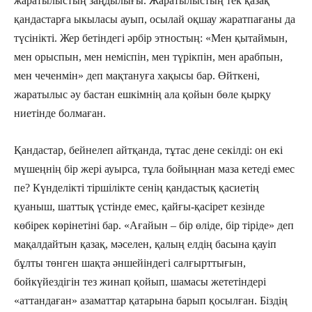
жаратылыстың заңдылығы. Жаратылыстың тек қазақ
қандастарға ыкыласы ауып, осылай оқшау жаратпағаны да
түсінікті. Жер бетіндегі әрбір этностың: «Мен қытаймын,
мен орыспын, мен неміспін, мен түрікпін, мен арабпын,
мен чеченмін» деп мақтануға хақысы бар. Өйткені,
жаратылыс әу бастан ешкімнің ала қойын бөле қырқу
ниетінде болмаған.
Қандастар, бейнелеп айтқанда, тұтас дене секілді: он екі
мүшеңнің бір жері ауырса, тұла бойыңнан маза кетеді емес
пе? Күнделікті тіршілікте сенің қандастық қасиетің
қуаныш, шаттық үстінде емес, қайғы-қасірет кезінде
көбірек көрінетіні бар. «Ағайын – бір өліде, бір тіріде» деп
мақалдайтын қазақ, мәселен, қалың елдің басына қауіп
бұлты төнген шақта әншейіндегі салғырттығын,
бойкүйездігін тез жинап қойып, шамасы жететіндері
«аттандаған» азаматтар қатарына барып қосылған. Біздің