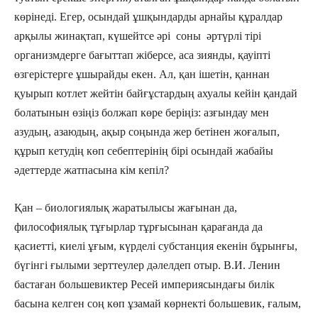
көрінеді. Егер, осындай ұшқындарды арнайы құралдар
арқылы жинақтап, күшейтсе әрі соны әртүрлі тірі
организмдерге бағыттап жіберсе, аса зиянды, қауіпті
өзгерістерге ұшы­райды екен. Ал, қан ішетін, қаннан
қуырып котлет жейтін байғұстардың ахуалы кейін қандай
болатынын өзіңіз болжап көре беріңіз: азғындау мен
азудың, азаюдың, ақыр соңында жер бетінен жоғалып,
құрып кетудің көп себептерінің бірі осындай жабайы
әдеттерде жатпасына кім кепіл?
Қан – биологиялық жаратылысы жағынан да,
философиялық тұғырлар тұр­ғысынан қарағанда да
қасиетті, киелі ұғым, күрделі субстанция екенін бұрынғы,
бүгінгі ғылыми зерттеулер дәлелдеп отыр. В.И. Ленин
бастаған большевиктер Ресей империясындағы билік
басына келген соң көп ұзамай көрнекті большевик, ғалым,