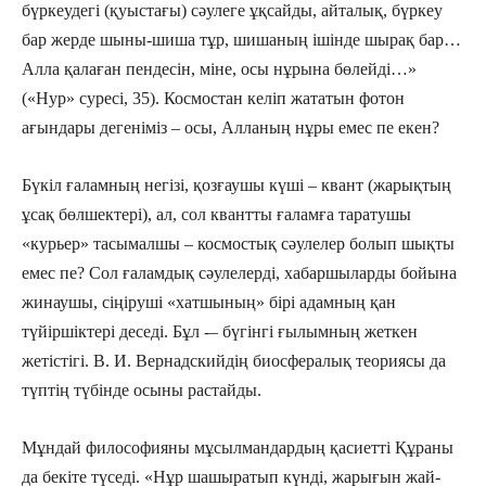
бүркеудегі (қуыстағы) сәулеге ұқсайды, айталық, бүркеу
бар жерде шыны-шиша тұр, шишаның ішінде шырақ бар…
Алла қалаған пендесін, міне, осы нұрына бөлейді…»
(«Нур» суресі, 35). Космостан келіп жататын фотон
ағындары дегеніміз – осы, Алланың нұры емес пе екен?
Бүкіл ғаламның негізі, қозғаушы күші – квант (жарықтың
ұсақ бөлшектері), ал, сол квантты ғаламға таратушы
«курьер» тасымалшы – космостық сәулелер болып шықты
емес пе? Сол ғаламдық сәулелерді, хабаршыларды бойына
жинаушы, сіңіруші «хатшының» бірі адамның қан
түйіршіктері деседі. Бұл -– бүгінгі ғылымның жеткен
жетістігі. В. И. Вернадскийдің биосфералық теориясы да
түптің түбінде осыны растайды.
Мұндай философияны мұсылман­дар­дың қасиетті Құраны
да бекіте түседі. «Нұр шашыратып күнді, жарығын жай­