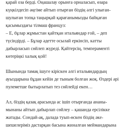
қарай оза берді. Оңашалау орынға орналасып, өзара
күңкілдесіп әңгіме айтып отырған біздің әлгі улыған-
шулыған топқа таңырқай қара­ғанымызды байқаған
қасымыздағы тілмаш француз:
– Е, бұлар жұмыстан қайтқан итальяндар ғой, – деп
түсіндірді. – Бұлар әдетте осылай еркінсіп, катты
дабырласып сөйлеп жүреді. Қайтерсің, темпераменті
көтеріңкі халық қой!
Шынында тамақ ішуге кіріскен әлгі итальяндардың
ауыздарына бұдан кейін де тыным болған жоқ. Өздері әрі
пулеметше бытырлатып тез сөйлейді екен…
Ал, біздің қазақ арасында ас ішіп отырғанда ананы-
мынаны айтып дабырлап сөйлеу – қашанда ерсілікке
жатады. Сондай-ақ, далада туып-өскен біздің әке-
шешелеріміз дастарқан басына жиналған меймандарына