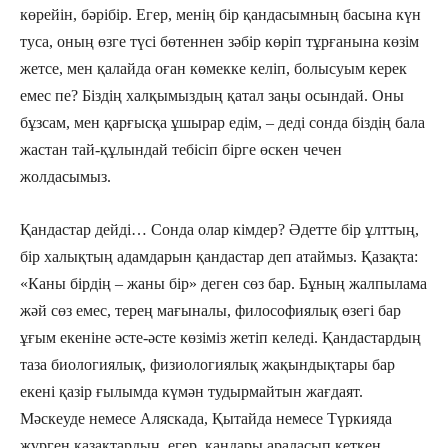
көрейін, бәрібір. Егер, менің бір қандасымның басына күн
туса, оның өзге түсі бөтеннен зәбір көріп тұрғанына көзім
жетсе, мен қалайда оған көмекке келіп, болысуым керек
емес пе? Біздің халқымыздың қатал заңы осындай. Оны
бұзсам, мен қарғысқа ұшырар едім, – деді сонда біздің бала
жастан тай-құлындай тебісіп бірге өскен чечен
жолдасымыз.
Қандастар дейді… Сонда олар кімдер? Әдетте бір ұлттың,
бір халықтың адамдарын қандастар деп атаймыз. Қазақта:
«Каны бірдің – жаны бір» деген сөз бар. Бұның жалпылама
жәй сөз емес, терең мағыналы, философиялық өзегі бар
ұғым екеніне әсте-әсте көзіміз жетіп келеді. Қандастардың
таза биологиялық, физиологиялық жақындықтары бар
екені қазір ғылымда күмән тудырмайтын жағдаят.
Мәскеуде немесе Аляскада, Қытайда немесе Түркияда
жүрген қазақтардың, егер, қандары араласып кеткен