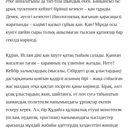
етке айналатыны да тап-таза шындық екен. Байқайсыз ба:
ұрық түскеннен кейінгі бірінші кезекте – қан тұрады.
Демек, әуелгі кезектегі (биологиялық жағынан қара­саңыз)
жаратынды – кәдімгі қызыл сұйық қан. Қан! Мұнда осы
күнге шейін сыры толық ашылмаған тылсым құпиялар бар
секілді көрінеді.
Құран, Ислам діні қан ішуге қатаң тыйым салады. Қаннан
жасалған тағам – харамның ең үлкеніне жатады. Неге?
Кейбір халықтардың (мысалы, Сібірдегі ұсақ ұлыстардың)
дастарқанына қоятын қадірлі асының бірі – жаңа сойылған
жас малдың отқа қақтап пісірген қаны көрінеді. Бірақ, әлгі
ұсақ ұлыстардың жын, шайтанға, от пен суға табынатын
шамандық политеизм нанымындағы ұрпақтар екенін
ескеру керек. Ал, бір Құдайға құлшылық етуші монотеизм
(ислам, иудаизм, христиан) нанымындағы нәсілдестер
арасында мұндай жабайы әдеттердің кездесетіні жөнінде