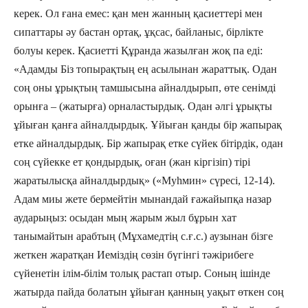
керек. Ол ғана емес: қан мен жанның қасиеттері мен
сипаттары әу бастан ортақ, ұқсас, байланыс, бірлікте
болуы керек. Қасиетті Құранда жазылған жоқ па еді:
«Адамды Біз топырақтың ең асылынан жараттық. Одан
соң оны ұрықтың тамшысына айналдырып, өте сенімді
орынға – (жатырға) орналастырдық. Одан әлгі ұрықты
ұйыған қанға айналдырдық. Ұйыған қанды бір жапырақ
етке айналдырдық. Бір жапырақ етке сүйек бітірдік, одан
соң сүйекке ет қондырдық, оған (жан кіргізіп) тірі
жаратылысқа айналдырдық» («Муһмин» сүресі, 12-14).
Адам миы жете бермейтін мынандай ғажайыпқа назар
аударыңыз: осыдан мың жарым жыл бұрын хат
танымайтын арабтың (Мұхамедтің с.ғ.с.) аузынан бізге
жеткен жаратқан Иеміздің сөзін бүгінгі тәжірибеге
сүйенетін ілім-білім толық растап отыр. Соның ішінде
жатырда пайда болатын ұйыған қанның уақыт өткен соң