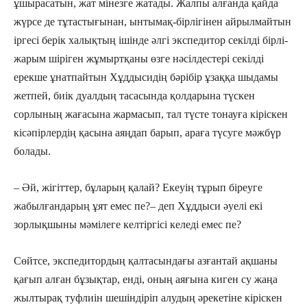
ұшырасатын, жат мінезге жатады. Жалпы алғанда қайда
жүрсе де тұтастығынан, ынтымақ-бірлігінен айрылмайтын
іргесі берік ха­лықтың ішінде әлгі экспедитор секілді бірлі-
жарым шіріген жұмыртқаны өзге нәсілдестері секілді
ерекше ұнатпайтын Хұддысидің бәрібір ұзаққа шыдамы
жетпей, биік дуалдың тасасында қолдарына түскен
сорлының жағасына жармасып, тал түсте тонауға кіріскен
кісәпірлердің қасына аяңдап барып, араға түсуге мәжбүр
болады.
– Әй, жігіттер, бұларың қалай? Екеуің тұрып біреуге
жабылғандарың ұят емес пе?– деп Хұддыси әуелі екі
зорлықшыны мәмілеге келтіргісі келеді емес пе?
Сөйтсе, экспедитордың қалтасын­дағы азғантай ақшаны
қағып алған бұзықтар, енді, оның аяғына киген су жаңа
жыл­тырақ туфлиін шешіндіріп алудың әрекетіне кіріскен