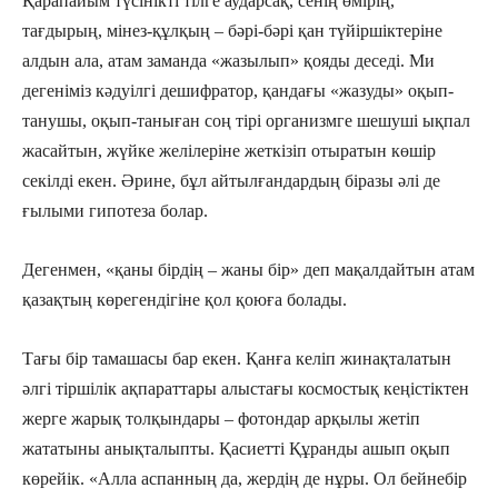
Қарапайым түсінікті тілге аударсақ, сенің өмірің,
тағдырың, мінез-құлқың – бәрі-бәрі қан түйіршіктеріне
алдын ала, атам заманда «жазылып» қояды деседі. Ми
дегеніміз кәдуілгі дешифратор, қандағы «жазуды» оқып-
танушы, оқып-таныған соң тірі организмге шешуші ықпал
жасайтын, жүйке желілеріне жеткізіп отыратын көшір
секілді екен. Әрине, бұл айтылғандардың біразы әлі де
ғылыми гипотеза болар.
Дегенмен, «қаны бірдің – жаны бір» деп мақалдайтын атам
қазақтың көре­гендігіне қол қоюға болады.
Тағы бір тамашасы бар екен. Қанға келіп жинақталатын
әлгі тіршілік ақпараттары алыстағы космостық кеңістіктен
жерге жарық толқындары – фотондар арқылы жетіп
жататыны анықталыпты. Қасиетті Құ­ранды ашып оқып
көрейік. «Алла аспан­ның да, жердің де нұры. Ол бейнебір