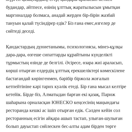
будандар, әйтпесе, өзінің ұлттық жаратылысын ұмытқан
маргиналдар болмаса, анадай жерден бір-бірін жазбай
тануын қалай түсіндірер едік? Біз ғана емес,өзгелер де
сөйтеді деседі.
Қандастардың дүниетанымы, пси­хо­логиясы, мінез-құлқы
дара-дара, өзгеше сипаттарды құрайтыны күн­делікті
тұрмыстың өзінде де белгілі. Әсіресе, өзара жиі араласып,
көрші отырған елдердің ұлттық ерекшеліктері көмескілене
бастағандай көрінгенмен, бәрібір біржола жоғалып
кетпейтініне кәрі тарих куәлік етеді. Бір ғана мысал келтіре
кетейік. Бірде біз, Алматыдан барған екі қазақ, Париж
шаһарына орналасқан ЮНЕСКО кеңсесінің маңындағы
ресторанда кешкі ас ішіп отырған едік. Сәлден кейін сол
ресторанның есігін айқара ашып тастап, улыған-шулыған
болып дауыстап сөйлескен бес-алты адам бірден төрге