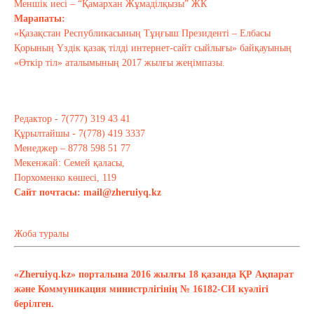
Меншік иесі – “Қамархан Жұмаділқызы” ЖК
Марапаты:
«Қазақстан Республикасының Тұңғыш Президенті – Елбасы
Қорының Үздік қазақ тілді интернет-сайт сыйлығы» байқауының
«Өткір тіл» аталымының 2017 жылғы жеңімпазы.
Редактор - 7(777) 319 43 41
Құрылтайшы - 7(778) 419 3337
Менеджер – 8778 598 51 77
Мекенжай: Семей қаласы,
Порхоменко көшесі, 119
Сайт почтасы:
mail@zheruiyq.kz
Жоба туралы
«Zheruiyq.kz» порталына 2016 жылғы 18 қазанда ҚР Ақпарат
және Коммуникация министрлігінің № 16182-СИ куәлігі
берілген.