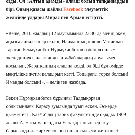
озды. Ол «Алтын адамды» алғаш болып тапқандардың
бірі. Оның қазасы жайлы
Facebook
әлеуметтік
желісінде ұлдары Мирас пен Арман естіртті.
«Кеше, 2016 жылдың 12 маусымында 23:30-да менің әкем,
аңызға айналған археолог, Найманның ішінде Матайдан
тараған Бекмұханбет Нұрмұханбетов өзінің «соңғы»
экспедициясына аттанды, ата-бабалардың әруағымен
қосылып, Жаратқанның алдына келді, ол біді бұл өмірде
мәңгілікке жетім қалдырып кетті. Топырағы торқа болсын!
Иманды болсын!», – делінген жазбада.
Бекен Нұрмұханбетов бұрынғы Талдықорған
облысындағы Қарасу ауылында туып-өскен. Әскерде
қызмет етті, ҚазҰУ-дың тарих факультетінде оқыды. 1969
жылы Алматы маңындағы Есік қорғанын зерттеу
барысында жас археолог пен оның ғылыми жетекшісі