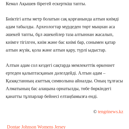
Кемал Ақышев бірегей ескерткіш тапты.
Биіктігі алты метр болатын сақ қорғанында алтын киімді
адам табылды. Археологтар мүрдеден төрт мыңнан аса
әшекей тапты, бұл әшекейлер таза алтыннан жасалып,
киімге тігілген, киім және бас киімі бар, сонымен қатар
алтын жүзік, қола және алтын қару, түрлі ыдыстар.
Алтын адам сол кездегі сақтарда мемлекеттік өркениет
ертеден қалыптасқанын дәлелдейді. Алтын адам –
Қазақстанның азаттық символына айналды. Оның тұлғасы
Алматының бас алаңына орнатылды, төбе бөркіндегі
қанатты тұлпарлар бейнесі елтаңбамызға енді.
©
tengrinews.kz
Dontae Johnson Womens Jersey