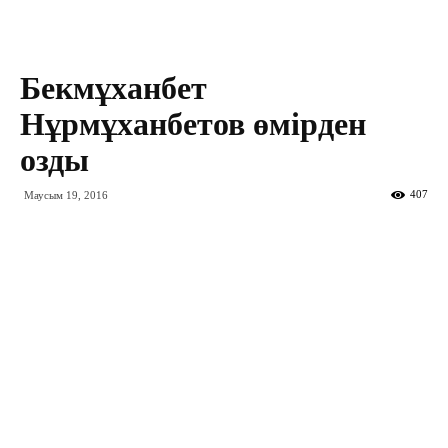
Бекмұханбет
Нұрмұханбетов өмірден
озды
407
Маусым 19, 2016