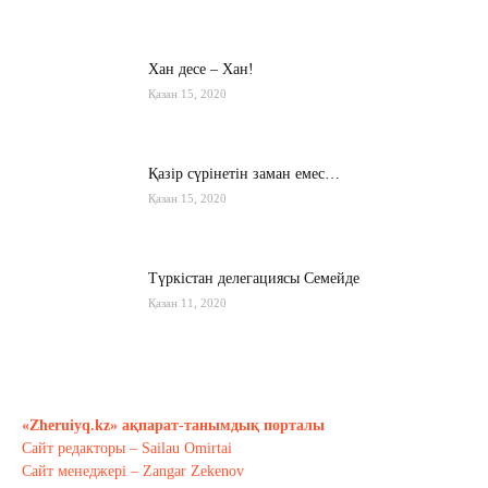
Хан десе – Хан!
Қазан 15, 2020
Қазір сүрінетін заман емес…
Қазан 15, 2020
Түркістан делегациясы Семейде
Қазан 11, 2020
Қырғызстан: сарапшылар тоқтамы
қандай?
«Zheruiyq.kz» ақпарат-танымдық порталы
Қазан 10, 2020
Сайт редакторы – Sailau Omirtai
Сайт менеджері – Zangar Zekenov
Тағы оқу