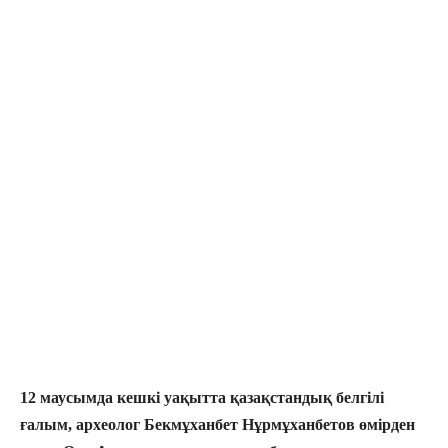
12 маусымда кешкі уақытта қазақстандық белгілі
ғалым, археолог Бекмұханбет Нұрмұханбетов өмірден