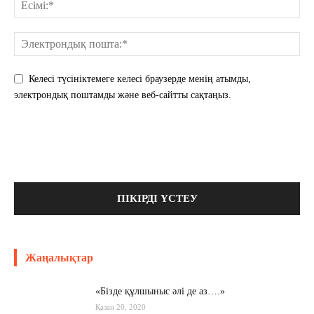
Келесі түсініктемеге келесі браузерде менің атымды,
электрондық поштамды және веб-сайтты сақтаңыз.
Жаңалықтар
«Бізде құлшыныс әлі де аз….»
Қазан 20, 2020