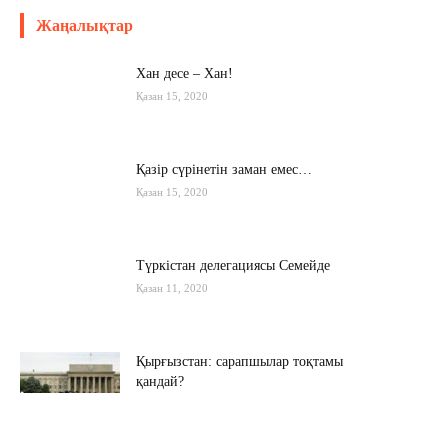
Жаңалықтар
Хан десе – Хан!
Қазан 15, 2020
Қазір сүрінетін заман емес…
Қазан 15, 2020
Түркістан делегациясы Семейде
Қазан 11, 2020
Қырғызстан: сарапшылар тоқтамы
қандай?
Қазан 10, 2020