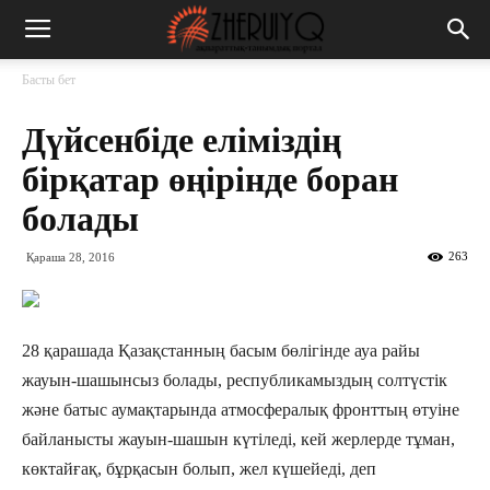
Басты бет
Дүйсенбіде еліміздің
бірқатар өңірінде боран
болады
263
Қараша 28, 2016
28 қарашада Қазақстанның басым бөлігінде ауа райы
жауын-шашынсыз болады, республикамыздың солтүстік
және батыс аумақтарында атмосфералық фронттың өтуіне
байланысты жауын-шашын күтіледі, кей жерлерде тұман,
көктайғақ, бұрқасын болып, жел күшейеді, деп