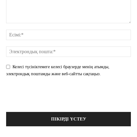
Келесі түсініктемеге келесі браузерде менің атымды,
электрондық поштамды және веб-сайтты сақтаңыз.