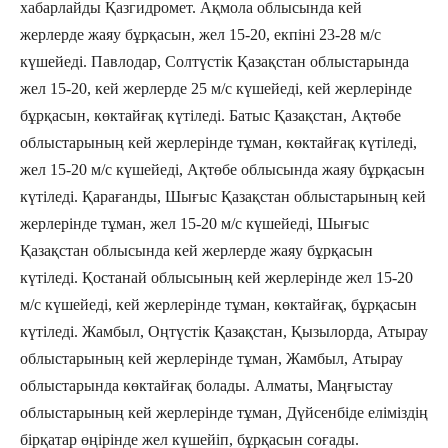
хабарлайды Қазгидромет. Ақмола облысында кей
жерлерде жаяу бұрқасын, жел 15-20, екпіні 23-28 м/с
күшейеді. Павлодар, Солтүстік Қазақстан облыстарында
жел 15-20, кей жерлерде 25 м/с күшейеді, кей жерлерінде
бұрқасын, көктайғақ күтіледі. Батыс Қазақстан, Ақтөбе
облыстарының кей жерлерінде тұман, көктайғақ күтіледі,
жел 15-20 м/с күшейеді, Ақтөбе облысында жаяу бұрқасын
күтіледі. Қарағанды, Шығыс Қазақстан облыстарының кей
жерлерінде тұман, жел 15-20 м/с күшейеді, Шығыс
Қазақстан облысында кей жерлерде жаяу бұрқасын
күтіледі. Қостанай облысының кей жерлерінде жел 15-20
м/с күшейеді, кей жерлерінде тұман, көктайғақ, бұрқасын
күтіледі. Жамбыл, Оңтүстік Қазақстан, Қызылорда, Атырау
облыстарының кей жерлерінде тұман, Жамбыл, Атырау
облыстарында көктайғақ болады. Алматы, Маңғыстау
облыстарының кей жерлерінде тұман, Дүйсенбіде еліміздің
бірқатар өңірінде жел күшейіп, бұрқасын соғады.