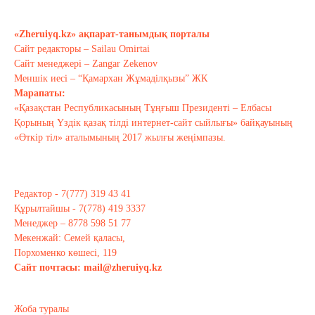
Алиев не дейді? Пашинян ше?
Қазан 10, 2020
«Zheruiyq.kz» ақпарат-танымдық порталы
Сайт редакторы – Sailau Omirtai
Сайт менеджері – Zangar Zekenov
Тағы оқу
Меншік иесі – “Қамархан Жұмаділқызы” ЖК
Марапаты:
«Қазақстан Республикасының Тұңғыш Президенті – Елбасы
Қорының Үздік қазақ тілді интернет-сайт сыйлығы» байқауының
«Өткір тіл» аталымының 2017 жылғы жеңімпазы.
Редактор - 7(777) 319 43 41
Құрылтайшы - 7(778) 419 3337
Менеджер – 8778 598 51 77
Мекенжай: Семей қаласы,
Порхоменко көшесі, 119
Сайт почтасы:
mail@zheruiyq.kz
Жоба туралы