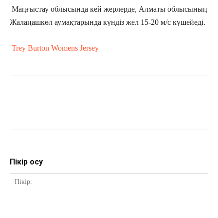
Маңғыстау облысында кей жерлерде, Алматы облысының
Жалаңашкөл аумақтарында күндіз жел 15-20 м/с күшейеді.
Trey Burton Womens Jersey
Пікір қосу