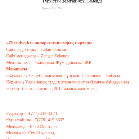
Түркістан делегациясы Семейде
Қазан 11, 2020
Қырғызстан: сарапшылар тоқтамы
қандай?
«Zheruiyq.kz» ақпарат-танымдық порталы
Қазан 10, 2020
Сайт редакторы – Sailau Omirtai
Сайт менеджері – Zangar Zekenov
Тағы оқу
Меншік иесі – “Қамархан Жұмаділқызы” ЖК
Марапаты:
«Қазақстан Республикасының Тұңғыш Президенті – Елбасы
Қорының Үздік қазақ тілді интернет-сайт сыйлығы» байқауының
«Өткір тіл» аталымының 2017 жылғы жеңімпазы.
Редактор - 7(777) 319 43 41
Құрылтайшы - 7(778) 419 3337
Менеджер – 8778 598 51 77
Мекенжай: Семей қаласы,