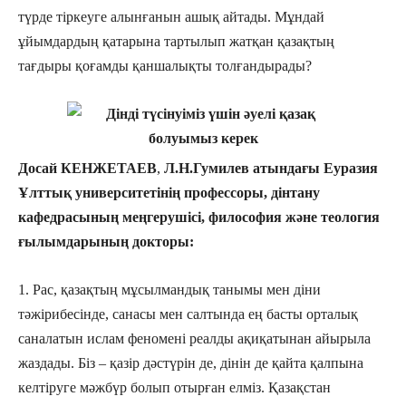
түрде тіркеуге алынғанын ашық айтады. Мұндай
ұйымдардың қатарына тартылып жатқан қазақтың
тағдыры қоғамды қаншалықты толғандырады?
Досай КЕНЖЕТАЕВ
,
Л.Н.Гумилев атындағы Еуразия
Ұлттық университетінің профессоры, дінтану
кафедрасының меңгерушісі, философия және теология
ғылымдарының докторы:
1. Рас, қазақтың мұсылмандық танымы мен діни
тәжірибесінде, санасы мен салтында ең басты орталық
саналатын ислам феномені реалды ақиқатынан айырыла
жаздады. Біз – қазір дәстүрін де, дінін де қайта қалпына
келтіруге мәжбүр болып отырған елміз. Қазақстан