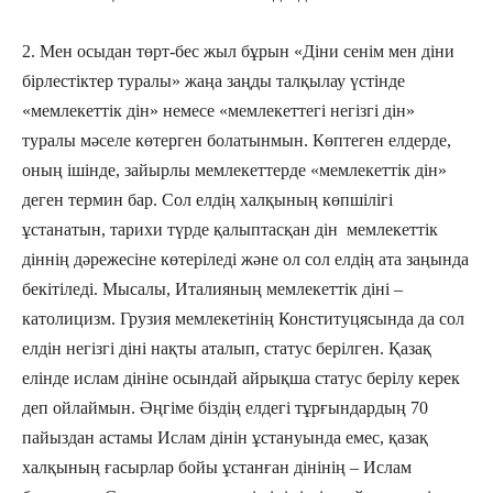
2. Мен осыдан төрт-бес жыл бұрын «Діни сенім мен діни
бірлестіктер туралы» жаңа заңды талқылау үстінде
«мемлекеттік дін» немесе «мемлекеттегі негізгі дін»
туралы мәселе көтерген болатынмын. Көптеген елдерде,
оның ішінде, зайырлы мемлекеттерде «мемлекеттік дін»
деген термин бар. Сол елдің халқының көпшілігі
ұстанатын, тарихи түрде қалыптасқан дін мемлекеттік
діннің дәрежесіне көтеріледі және ол сол елдің ата заңында
бекітіледі. Мысалы, Италияның мемлекеттік діні –
католицизм. Грузия мемлекетінің Конституцясында да сол
елдін негізгі діні нақты аталып, статус берілген. Қазақ
елінде ислам дініне осындай айрықша статус берілу керек
деп ойлаймын. Әңгіме біздің елдегі тұрғындардың 70
пайыздан астамы Ислам дінін ұстануында емес, қазақ
халқының ғасырлар бойы ұстанған дінінің – Ислам