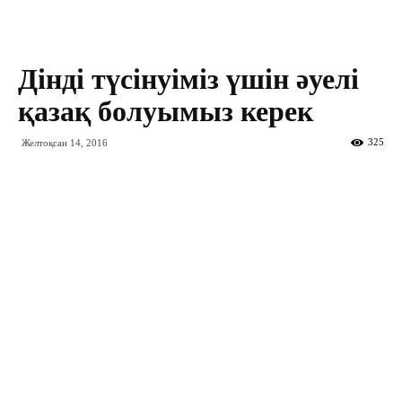
Дінді түсінуіміз үшін әуелі
қазақ болуымыз керек
325
Желтоқсан 14, 2016