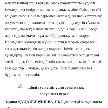
жамағатының саны артуда. Бірақ шариғаттағы күрделі
ілімдерді түсіндіруге халықтың санасы, діни білім деңгейі
әлі даяр емес. Пайғамбарымыз Ислам дінін насихаттағанда
он үш жыл тілді кәлимаға келтірудің – таухидтің (Алланы
ұлықтау, пәктеу) маңызын түсіндірді. Содан кейін басқа
парыздарды (намаз, ораза, т.б.) орындауға шақырды.
Исламдағы құқықтық жүйені біртіндеп орнықтырғасын
ғана артынан ерген халқы шариғат ілімін тереңірек
түсіндіруді, ақ пен қараның жігін ажыратып беруді талап
ете бастады. Сол секілді біздің қоғам қазір осындай өтпелі
кезеңде тұр. Түбінде, қазақ ұлты негізгі діңгегіне бет
бұратынына сенемін.
Зарина ҚҰДАЙБЕРДИЕВА
,
БҚО дін істері басқармасы