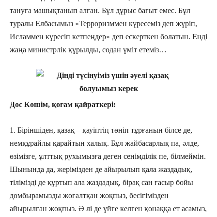
тануға машықтанып алған. Бұл дұрыс бағыт емес. Бұл
туралы Елбасымыз «Терроризммен күресеміз деп жүріп,
Исламмен күресіп кетпеңдер» деп ескерткен болатын. Енді
жаңа министрлік құрылды, содан үміт етеміз…
Дос Көшім, қоғам қайраткері:
1. Біріншіден, қазақ – қауіптің төніп тұрғанын білсе де,
немқұрайлы қарайтын халық. Бұл жайбасарлық па, әлде,
өзімізге, ұлттық рухымызға деген сенімділік пе, білмеймін.
Шынында да, жерімізден де айырылып қала жаздадық,
тілімізді де құртып ала жаздадық, бірақ сан ғасыр бойы
домбырамызды жоғалтқан жоқпыз, бесігімізден
айырылған жоқпыз. Ә лі де үйге келген қонаққа ет асамыз,