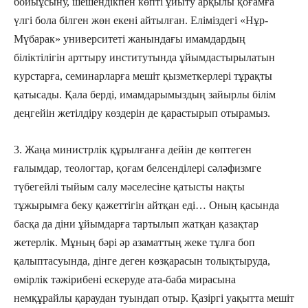
бойыұсыну, шешендікпен көпті ұйыту арқылы қоғамға
үлгі бола білген жөн екені айтылған. Еліміздегі «Нұр-
Мүбарак» университеті жанындағы имамдардың
біліктілігін арттыру институтында ұйымдастырылатын
курстарға, семинарларға мешіт қызметкерлері тұрақты
қатысады. Қала берді, имамдарымыздың зайырлы білім
деңгейін жетілдіру көздерін де қарастырып отырамыз.
3. Жаңа министрлік құрылғанға дейін де көптеген
ғалымдар, теологтар, қоғам белсенділері сәләфизмге
түбегейлі тыйым салу мәселесіне қатысты нақты
тұжырымға беку қажеттігін айтқан еді… Оның қасында
басқа да діни ұйымдарға тартылып жатқан қазақтар
жетерлік. Мұның бәрі әр азаматтың жеке тұлға боп
қалыптасуында, дінге деген көзқарасын толықтыруда,
өмірлік тәжірибені ескеруде ата-баба мирасына
немқұрайлы қараудан туындап отыр. Қазіргі уақытта мешіт