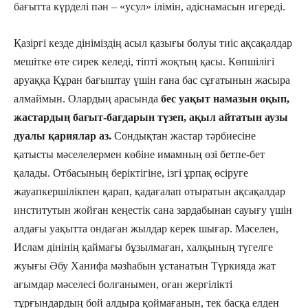
бағытта күрделі пән – «усул» ілімін, әдіснамасын игереді.
Қазіргі кезде дініміздің асыл қазығы болуы тиіс ақсақалдар
мешітке өте сирек келеді, тіпті жоқтың қасы. Көпшілігі
аруаққа Құран бағыштау үшін ғана бас сұғатынын жасыра
алмаймын. Олардың арасында
бес уақыт намазын оқып,
жастардың бағыт-бағдарын түзеп, ақыл айтатын аузы
дуалы қариялар аз.
Сондықтан жастар тәрбиесіне
қатысты мәселелермен көбіне имамның өзі бетпе-бет
қалады. Отбасының беріктігіне, ізгі ұрпақ өсіруге
жауапкершілікпен қарап, қадағалап отыратын ақсақалдар
институтын жойған кеңестік сана зардабынан сауығу үшін
алдағы уақытта ондаған жылдар керек шығар. Мәселен,
Ислам дінінің қаймағы бұзылмаған, халқының түгелге
жуығы Әбу Ханифа мәзһабын ұстанатын Түркияда жат
ағымдар мәселесі болғанымен, оған жергілікті
тұрғындардың бой алдыра қоймағанын, тек басқа елден