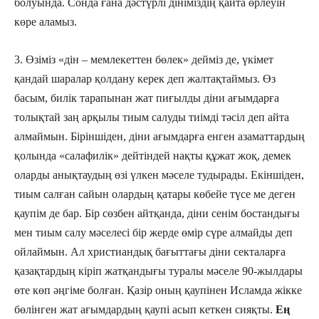
болуында. Сонда ғана дәстүрлі дініміздің қайта өрлеуін
көре аламыз.
3. Өзіміз «дін – мемлекеттен бөлек» дейміз де, үкімет
қандай шаралар қолдану керек деп жалтақтаймыз. Өз
басым, билік тарапынан жат пиғылды діни ағымдарға
толықтай заң арқылы тиым салуды тиімді тәсіл деп айта
алмаймын. Біріншіден, діни ағымдарға енген азаматтардың
қолында «салафилік» дейтіндей нақты құжат жоқ, демек
оларды анықтаудың өзі үлкен мәселе тудырады. Екіншіден,
тиым салған сайын олардың қатары көбейе түсе ме деген
қаупім де бар. Бір сөзбен айтқанда, діни сенім бостандығы
мен тиым салу мәселесі бір жерде өмір сүре алмайды деп
ойлаймын. Ал христиандық бағыттағы діни секталарға
қазақтардың кіріп жатқандығы туралы мәселе 90-жылдары
өте көп әңгіме болған. Қазір оның қаупінен Исламда жікке
бөлінген жат ағымдардың қаупі асып кеткен сияқты.
Ең