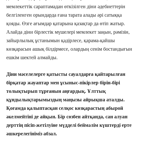
мемлекеттік сараптамадан өткізілген діни әдебиеттерін
белгіленген орындарда ғана тарата алады әрі сатыққа
қояды. Өзге ағымдар қатарына қазақтар да өтіп жатыр.
Алайда діни бірлестік мүшелері мемлекет заңын, рәмізін,
зайырлылық ұстанымын қадірлесе, қарама-қайшы
көзқарасын ашық білдірмесе, олардың сенім бостандығын
ешкім шектей алмайды.
Діни мәселелерге қатысты сауалдарға қайтарылған
бірқатар жауаптар мен ұсыныс-пікірлер бірін-бірі
толықтырып тұрғанын аңғардық. Ұлттық
құндылықтарымыздың маңызы айрықша аталды.
Қоғамда қалыптасқан селқос көзқарастың абырой
әкелмейтіні де айқын. Бір сөзбен айтқанда, сан алуан
дерттің пісіп-жетілуіне мүдделі беймәлім күштерді ерте
әшкерелегініміз абзал.