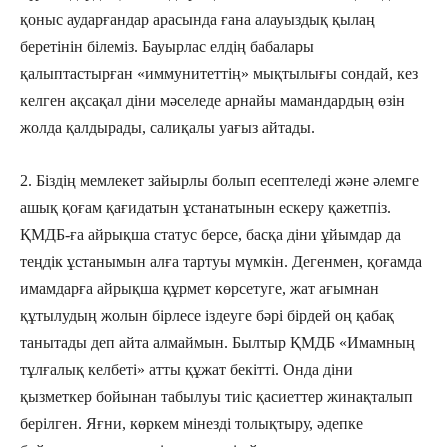
қоныс аударғандар арасында ғана алауыздық қылаң
беретінін білеміз. Бауырлас елдің бабалары
қалыптастырған «иммунитеттің» мықтылығы сондай, кез
келген ақсақал діни мәселеде арнайы мамандардың өзін
жолда қалдырады, салиқалы уағыз айтады.
2. Біздің мемлекет зайырлы болып есептеледі және әлемге
ашық қоғам қағидатын ұстанатынын ескеру қажетпіз.
ҚМДБ-ға айрықша статус берсе, басқа діни ұйымдар да
теңдік ұстанымын алға тартуы мүмкін. Дегенмен, қоғамда
имамдарға айрықша құрмет көрсетуге, жат ағымнан
құтылудың жолын бірлесе іздеуге бәрі бірдей оң қабақ
танытады деп айта алмаймын. Былтыр ҚМДБ «Имамның
тұлғалық келбеті» атты құжат бекітті. Онда діни
қызметкер бойынан табылуы тиіс қасиеттер жинақталып
берілген. Яғни, көркем мінезді толықтыру, әдепке