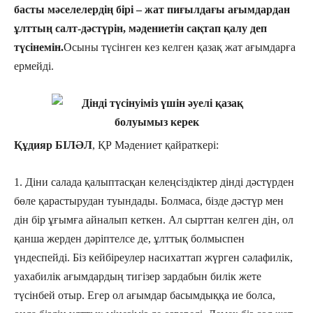
басты мәселелердің бірі – жат пиғылдағы ағымдардан
ұлттың салт-дәстүрін, мәдениетін сақтап қалу деп
түсінемін.
Осыны түсінген кез келген қазақ жат ағымдарға
ермейді.
Құдияр БІЛӘЛ
, ҚР Мәдениет қайраткері:
1. Діни салада қалыптасқан келеңсіздіктер дінді дәстүрден
бөле қарастырудан туындады. Болмаса, бізде дәстүр мен
дін бір ұғымға айналып кеткен. Ал сырттан келген дін, ол
қанша жерден дәріптелсе де, ұлттық болмыспен
үндеспейді. Біз кейбіреулер насиxаттап жүрген сәлафилік,
уаxабилік ағымдардың тигізер зардабын билік жете
түсінбей отыр. Егер ол ағымдар басымдыққа ие болса,