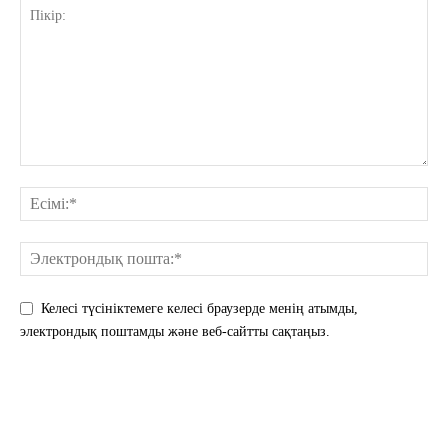
Келесі түсініктемеге келесі браузерде менің атымды,
электрондық поштамды және веб-сайтты сақтаңыз.