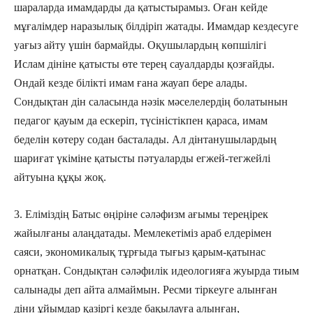
шараларда имамдарды да қатыстырамыз. Оған кейде
мұғалімдер наразылық білдіріп жатады. Имамдар кездесуге
уағыз айту үшін бармайды. Оқушылардың көпшілігі
Ислам дініне қатысты өте терең сауалдарды қозғайды.
Ондай кезде білікті имам ғана жауап бере алады.
Сондықтан дін саласында нәзік мәселелердің болатынын
педагог қауым да ескеріп, түсіністікпен қараса, имам
беделін көтеру содан басталады. Ал дінтанушылардың
шариғат үкіміне қатысты пәтуаларды егжей-тегжейлі
айтуына құқы жоқ.
3. Еліміздің Батыс өңіріне сәләфизм ағымы тереңірек
жайылғаны алаңдатады. Мемлекетіміз араб елдерімен
саяси, экономикалық тұрғыда тығыз қарым-қатынас
орнатқан. Сондықтан сәләфилік идеологияға жуырда тиым
салынады деп айта алмаймын. Ресми тіркеуге алынған
діни ұйымдар қазіргі кезде бақылауға алынған,