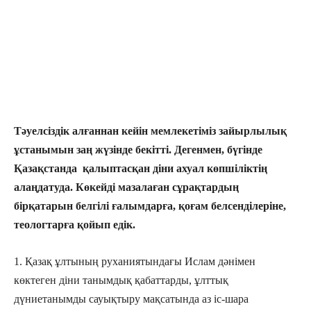
Тәуелсіздік алғаннан кейін мемлекетіміз зайырлылық
ұстанымын заң жүзінде бекітті. Дегенмен, бүгінде
Қазақстанда қалыптасқан діни ахуал көпшіліктің
алаңдатуда. Көкейді мазалаған сұрақтардың
бірқатарын белгілі ғалымдарға, қоғам белсенділеріне,
теологтарға қойып едік.
1. Қазақ ұлтының руханиятындағы Ислам дәнімен
көктеген діни танымдық қабаттарды, ұлттық
дүниетанымды сауықтыру мақсатында аз іс-шара