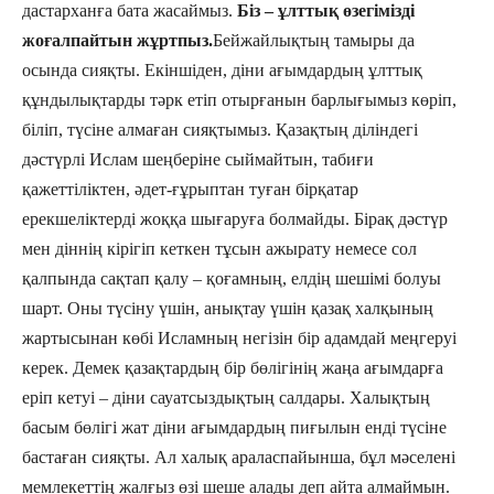
дастарханға бата жасаймыз.
Біз – ұлттық өзегімізді
жоғалпайтын жұртпыз.
Бейжайлықтың тамыры да
осында сияқты. Екіншіден, діни ағымдардың ұлттық
құндылықтарды тәрк етіп отырғанын барлығымыз көріп,
біліп, түсіне алмаған сияқтымыз. Қазақтың діліндегі
дәстүрлі Ислам шеңберіне сыймайтын, табиғи
қажеттіліктен, әдет-ғұрыптан туған бірқатар
ерекшеліктерді жоққа шығаруға болмайды. Бірақ дәстүр
мен діннің кірігіп кеткен тұсын ажырату немесе сол
қалпында сақтап қалу – қоғамның, елдің шешімі болуы
шарт. Оны түсіну үшін, анықтау үшін қазақ халқының
жартысынан көбі Исламның негізін бір адамдай меңгеруі
керек. Демек қазақтардың бір бөлігінің жаңа ағымдарға
еріп кетуі – діни сауатсыздықтың салдары. Халықтың
басым бөлігі жат діни ағымдардың пиғылын енді түсіне
бастаған сияқты. Ал халық араласпайынша, бұл мәселені
мемлекеттің жалғыз өзі шеше алады деп айта алмаймын.