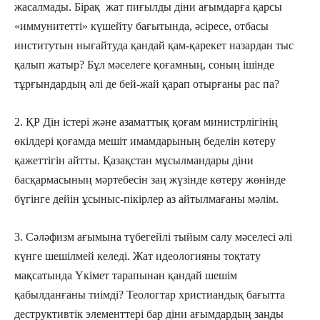
жасалмады. Бірақ жат пиғылды діни ағымдарға қарсы
«иммунитетті» күшейту бағытында, әсіресе, отбасы
институтын нығайтуда қандай қам-қарекет назардан тыс
қалып жатыр? Бұл мәселеге қоғамның, соның ішінде
тұрғындардың әлі де бей-жай қарап отырғаны рас па?
2. ҚР Дін істері және азаматтық қоғам министрлігінің
өкілдері қоғамда мешіт имамдарының беделін көтеру
қажеттігін айтты. Қазақстан мұсылмандары діни
басқармасының мәртебесін заң жүзінде көтеру жөнінде
бүгінге дейін ұсыныс-пікірлер аз айтылмағаны мәлім.
3. Сәләфизм ағымына түбегейлі тыйым салу мәселесі әлі
күнге шешілмей келеді. Жат идеологияны тоқтату
мақсатында Үкімет тарапынан қандай шешім
қабылданғаны тиімді? Теологтар христиандық бағытта
деструктивтік элементтері бар діни ағымдардың заңды