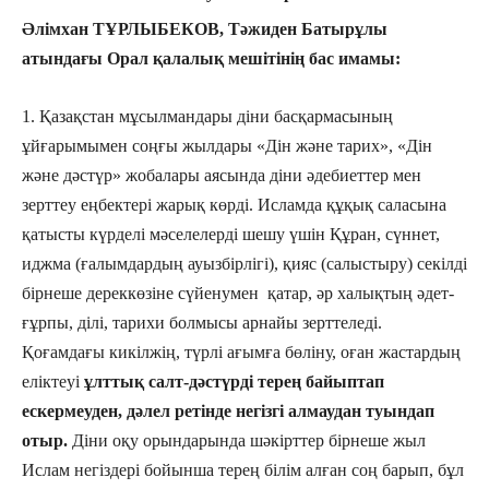
Әлімхан ТҰРЛЫБЕКОВ, Тәжиден Батырұлы
атындағы Орал қалалық мешітінің бас имамы:
1. Қазақстан мұсылмандары діни басқармасының
ұйғарымымен соңғы жылдары «Дін және тарих», «Дін
және дәстүр» жобалары аясында діни әдебиеттер мен
зерттеу еңбектері жарық көрді. Исламда құқық саласына
қатысты күрделі мәселелерді шешу үшін Құран, сүннет,
иджма (ғалымдардың ауызбірлігі), қияс (салыстыру) секілді
бірнеше дереккөзіне сүйенумен қатар, әр халықтың әдет-
ғұрпы, ділі, тарихи болмысы арнайы зерттеледі.
Қоғамдағы кикілжің, түрлі ағымға бөліну, оған жастардың
еліктеуі
ұлттық салт-дәстүрді терең байыптап
ескермеуден, дәлел ретінде негізгі алмаудан туындап
отыр.
Діни оқу орындарында шәкірттер бірнеше жыл
Ислам негіздері бойынша терең білім алған соң барып, бұл