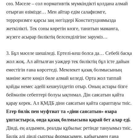
сөз. Мәселе – сол нормативтік мүмкіндікті қолдана алмай
отырған өзімізде… Мен айтар едім салафизмге,
терроризмге қарсы заң негіздері Конституциямызда
жеткілікті. Тек соны көретін көзге, танитын маманға,
жүзеге асырар биліктің белсенділігіне зәруміз…
3. Бұл мәселе шешіледі. Ертелі-кеш болса да… Себебі басқа
жол жоқ. Ал айтылған уәждер тек биліктің бұл істе дайын
еместігін ғана көрсетеді. Мемлекет қазақ болмысының
мәніне жете көңіл бөле алмай келеді. Орта жол таппай
қойды немес әдейі кешеуілдетіп отыр. Оның астары бізге
беймәлім себептері болуы ықтимал. Дін саясатын қайта
қарау керек. Ал ҚМДБ діни саясатын қайта сараптауы тиіс.
Егер билік пен муфтиат та «діни саясатын» өзара
ұштастырса, онда қазақ болмысына қарай бет алар еді.
Дінді, ең алдымен, реалды құбылыс ретінде тануымыз тиіс.
Билік әлі дінді сыртқы формасымен, қабығымен ғана