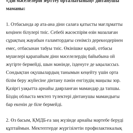
«Дін мәселелерін зерттеу орталығының» дінтанушы
маманы:
1. Отбасында әр ата-ана діни салаға қатысты мағлұматты
кеңінен білулері тиіс. Себебі жасөспірім өзін мазалаған
сұрақтың жауабын ғаламтордағы сенімсіз дерекөздерінен
емес, отбасынан табуы тиіс. Өкінішке қарай, отбасы
мүшелері қарапайым діни мәселелердің байыбына ой
жүгірте бермейді, шын мәнінде, ізденуге де ықылассыз.
Сондықтан оқушылардың танымын кеңейту үшін орта
білім беру жүйесіне дінтану пәнін енгізудің маңызы зор.
Қазіргі уақытта арнайы даярланған мамандар да тапшы.
Біздің облыста мектеп түлектері дінтанушы мамандығы
бар екенін де біле бермейді.
2. Өз басым, ҚМДБ-ға заң жүзінде арнайы мәртебе беруді
құптаймын. Мектептерде жүргізілетін профилактикалық