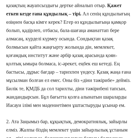
қазақтың жауапсыздығы дертке айналып отыр.
Қажет
еткен кезде ғана құндылық – тірі.
Ал сенің құндылығың
өзіңнен басқа кімге керек? Егер өз құндылығыңа қамқор
болып, қадірлеп, отбасы, бала-шағаңа аманаттап бере
алмасаң, күрделі күрмеу осында. Сондықтан қазақ
болмысын қайта жаңғырту жолында дін, мемлекет,
қоғамдық институт және әрбір қазақ арасында қоян-
қолтық ымыра болмаса, іс-әрекет, еңбек еш кетеді. Ең
бастыcы, дұрыс бағдар – тарихпен үндесу. Қазақ жаңа ғана
мұсылман болған ел емес. Оны біз «діни тәжірибе» дейміз.
Билік те, ҚМДБ да сол тарихты, діни тәжірибені тапсын,
жандандырсын. Бұл бағытта қолға алынатын шараларды
Иасауи ілімі мен мәдениетімен ұштастыруды ұсынар ем.
2. Ата Заңымыз бар, құқықтық, демократиялық, зайырлы
елміз. Жалпы біздің мемлекет үшін зайырлылық ұстаным