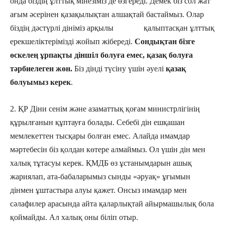
онда біздің ұлттық мінезіміз де өзгереді. Демек біз сол жат
ағым әсерінен қазақылықтан алшақтай бастаймыз. Олар
біздің дәстүрлі дініміз арқылы қалыптасқан ұлттық
ерекшеліктерімізді жойып жібереді.
Сондықтан бізге
өскелең ұрпақты діншіл болуға емес, қазақ болуға
тәрбиелеген жөн.
Біз дінді түсіну үшін әуелі
қазақ
болуымыз керек
.
2. ҚР Діни сенім және азаматтық қоғам министрлігінің
құрылғанын құптауға болады. Себебі дін ешқашан
мемлекеттен тысқары болған емес. Алайда имамдар
мәртебесін біз қолдан көтере алмаймыз. Ол үшін дін мен
xалық тұтасуы керек. ҚМДБ өз ұстанымдарын ашық
жариялап, ата-бабаларымыз сынды «әруақ» ұғымын
дінмен ұштастыра алуы қажет. Онсыз имамдар мен
сәлафилер арасында айта қаларлықтай айырмашылық бола
қоймайды. Ал xалық оны біліп отыр.