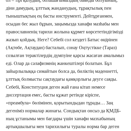
ол – тірі қалудың, болашағымыздың баянды болуының,
діни дамудың, ұлттық жанданудың, тұрақтылық пен
тыныштықтың ең басты инструменті. Дейтұрғанмен,
осыдан бес жыл бұрын, заңымызда ханафи мазһабы мен
православиенің тарихи жолына құрмет көрсететіндігімізді
жазып қойдық. Неге? Себебі сол кездегі Батыс өңірінен
(Ақтөбе, Ақтаудан) басталып, сонау Оңтүстікке (Тараз)
созылған терактілердің дүмпуіне қарсы жасаған амалымыз
еді. Олар да сәлафизмнің жанкештілері болатын. Бұл
зайырлылыққа симайтын болса да, биліктің мәдениетті,
ұлттық болмысты сақтаудағы қамқорлығы деуге саяды.
Себебі, Конституция деген жай ғана кітап немесе
диссертация емес, басты құжат ретінде кіріспе,
«преамбула» бөлімінен, қорытындыдан тұрады… Заң
дегеніміз нормалар жинағы. Сондықтан онсыз да ҚМДБ-
ның ұстанымы мен бағдары үшін ханафи мазхабының
артықшылығы мен тарихилығы туралы норма бар деген