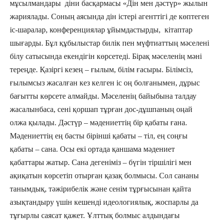
мұсылмандары діни басқармасы «Дін мен дәстүр» жылын
жариялады. Соның аясында дін істері агенттігі де көптеген
іс-шаралар, конференциялар ұйымдастырды, кітаптар
шығарды. Бұл құбылыстар билік пен мүфтиаттың мәселені
білу сатысында екендігін көрсетеді. Бірақ мәселенің мәні
тереңде. Қазіргі кезең – ғылым, білім ғасыры. Білімсіз,
ғылымсыз жасалған кез келген іс оң болғанымен, дұрыс
бағытты көрсете алмайды. Мәселенің байыбына талдау
жасалынбаса, сені қоршап тұрған дос-дұшпаның оңай
олжа қылады. Дәстүр – мәдениеттің бір қабаты ғана.
Мәдениеттің ең басты бірінші қабаты – тіл, ең соңғы
қабаты – сана. Осы екі ортада қаншама мәдениет
қабаттары жатыр. Сана дегеніміз – бүгін тіршілігі мен
ақиқатын көрсетіп отырған қазақ болмысы. Сол сананы
танымдық, тәжірибелік және сенім тұрғысынан қайта
азықтандыру үшін кешенді идеологиялық, жоспарлы да
тұғырлы саясат қажет. Ұлттық болмыс алдындағы