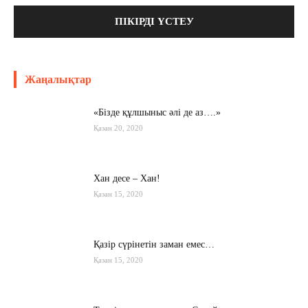
Жаңалықтар
«Бізде құлшыныс әлі де аз….»
Қазан 20, 2020
Хан десе – Хан!
Қазан 15, 2020
Қазір сүрінетін заман емес…
Қазан 15, 2020