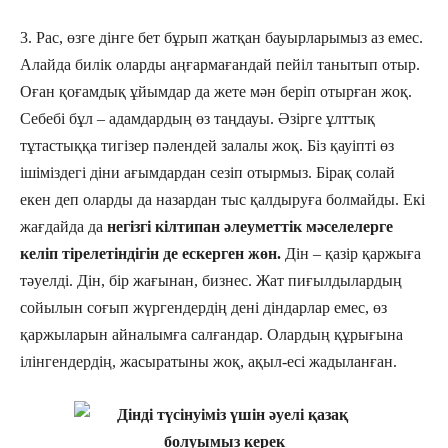
3. Рас, өзге дінге бет бұрып жатқан бауырларымыз аз емес.
Алайда билік оларды аңғармағандай пейіл танытып отыр.
Оған қоғамдық ұйымдар да жете мән беріп отырған жоқ.
Себебі бұл – адамдардың өз таңдауы. Әзірге ұлттық
тұтастыққа тигізер пәлендей залалы жоқ. Біз қауіпті өз
ішіміздегі діни ағымдардан сезіп отырмыз. Бірақ солай
екен деп оларды да назардан тыс қалдыруға болмайды. Екі
жағдайда да
негізгі кілтипан әлеуметтік мәселелерге
келіп тірелетіндігін де ескерген жөн.
Дін – қазір қаржыға
тәуелді. Дін, бір жағынан, бизнес. Жат пиғылдылардың
сойылын соғып жүргендердің дені діндарлар емес, өз
қаржыларын айналымға салғандар. Олардың құрығына
ілінгендердің, жасыратыны жоқ, ақыл-есі жадыланған.