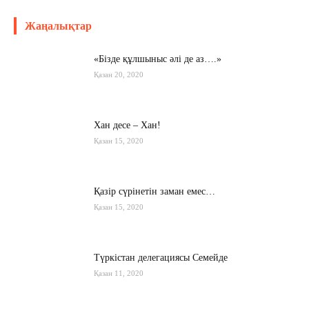
Жаңалықтар
«Бізде құлшыныс әлі де аз….»
Қазан 20, 2020
Хан десе – Хан!
Қазан 15, 2020
Қазір сүрінетін заман емес…
Қазан 15, 2020
Түркістан делегациясы Семейде
Қазан 11, 2020