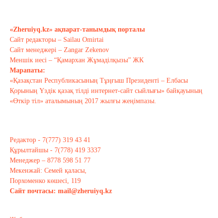
Қырғызстан: сарапшылар тоқтамы
қандай?
«Zheruiyq.kz» ақпарат-танымдық порталы
Қазан 10, 2020
Сайт редакторы – Sailau Omirtai
Сайт менеджері – Zangar Zekenov
Тағы оқу
Меншік иесі – “Қамархан Жұмаділқызы” ЖК
Марапаты:
«Қазақстан Республикасының Тұңғыш Президенті – Елбасы
Қорының Үздік қазақ тілді интернет-сайт сыйлығы» байқауының
«Өткір тіл» аталымының 2017 жылғы жеңімпазы.
Редактор - 7(777) 319 43 41
Құрылтайшы - 7(778) 419 3337
Менеджер – 8778 598 51 77
Мекенжай: Семей қаласы,
Порхоменко көшесі, 119
Сайт почтасы:
mail@zheruiyq.kz