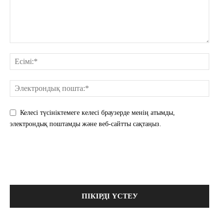
Келесі түсініктемеге келесі браузерде менің атымды,
электрондық поштамды және веб-сайтты сақтаңыз.