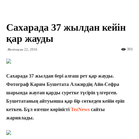
Сахарада 37 жылдан кейін
қар жауды
311
Желтоқсан 22, 2016
Сахарада 37 жылдан бері алғаш рет қар жауды.
Фотограф Карим Бушетата Алжирдің Айн-Сефра
шарында жауған қарды суретке түсіріп үлгерген.
Бушетатаның айтуынша қар бір сөткеден кейін еріп
кеткен. Бұл өзгеше көріністі
TezNews
сайты
жариялады.