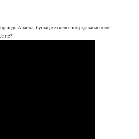
 көрінеді. Алайда, бұның кез келгеннің қолынан келе
ес пе?