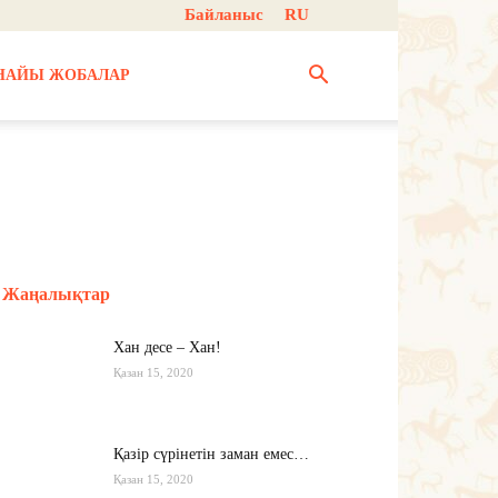
Байланыс
RU
НАЙЫ ЖОБАЛАР
Жаңалықтар
Хан десе – Хан!
Қазан 15, 2020
Қазір сүрінетін заман емес…
Қазан 15, 2020