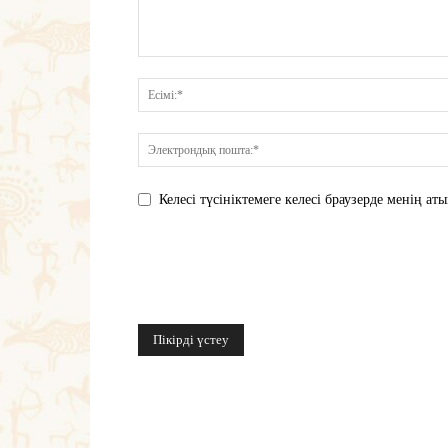
Келесі түсініктемеге келесі браузерде менің 