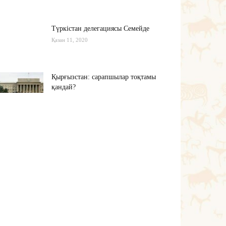
Түркістан делегациясы Семейде
Қазан 11, 2020
Қырғызстан: сарапшылар тоқтамы
қандай?
Қазан 10, 2020
Алиев не дейді? Пашинян ше?
Қазан 10, 2020
Тағы оқу