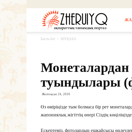
Жерұйық
ЖА
Басты бет
МҰҚАБА
Монеталардан 
туындылары (ф
Желтоқсан 24, 2016
Өз өміріңізде тым болмаса бір рет монетала
жапониялық жігіттің өнері Сіздің көңіліңізд
Ескертеміз, фотолардың ешқайсысы өңдеуде