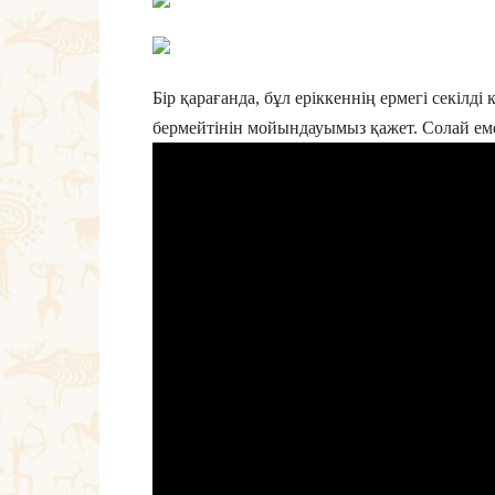
Бір қарағанда, бұл еріккеннің ермегі секілді
бермейтінін мойындауымыз қажет. Солай ем