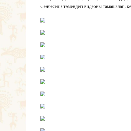
Сенбесеңіз төмендегі видеоны тамашалап, көз