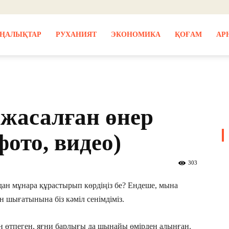
ҢАЛЫҚТАР
РУХАНИЯТ
ЭКОНОМИКА
ҚОҒАМ
АР
жасалған өнер
ото, видео)
303
рдан мұнара құрастырып көрдіңіз бе? Ендеше, мына
ен шығатынына біз кәміл сенімдіміз.
н өтпеген, яғни барлығы да шынайы өмірден алынған.