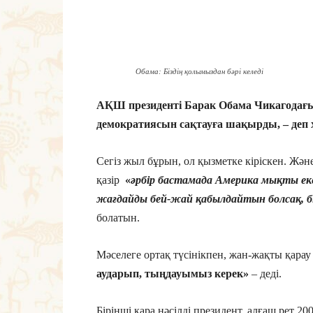
Обама: Біздің қолымыздан бәрі келеді
АҚШ президенті Барак Обама Чикагодағы
демократиясын сақтауға шақырды, – деп 
Сегіз жыл бұрын, ол қызметке кіріскен. Жә
қазір
«
әрбір бастамада Америка мықты еке
жағдайды бей-жай қабылдайтын болсақ, бі
болатын.
Мәселеге ортақ түсінікпен, жан-жақты қарау
аударып, тыңдауымыз керек»
– деді.
Бірінші қара нәсілді президент, алғаш рет 2