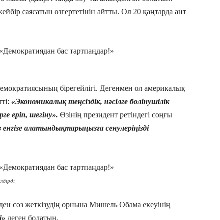
йбір саясатын өзгертетінін айтты. Ол 20 қаңтарда ант
емократиясының бірегейлігі. Дегенмен ол америкалық
тті:
«Экономикалық теңсіздік, нәсілге бөлінушілік
ге еріп, шегіну».
Өзінің президент ретіндегі соңғы
із енгізе алатындықтарыңызға сенулеріңізді
лдірді
ен сөз жеткізудің орнына Мишель Обама екеуінің
і»
деген болатын.