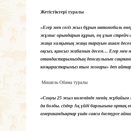
Жетістіктері туралы
«Егер мен сегіз жыл бұрын автомобиль өне
жұмыс орындарын құрып, ең ұзын стрейч а
жаңа халқының жаңа тарауын ашам десем,
оқсыз, қансыз жабамын десем… Егер мен не
отандастарымыздың денсаулығын сақтанды
көзқарастарымыз тым жоғары» деп айтар е
Мишель Обама туралы
«Соңғы 25 жыл көлемінде менің жұбайым 
да болды. сіздер Ақ үйді барлығына ортақ 
американдықтар үшін саяси дәстүрге ай