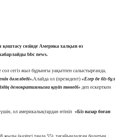
 қоштасу сөзінде Америка халқын өз
хабарлайды bbc news.
не сол сегіз жыл бұрынғы уақытпен салыстырғанда,
нін дәлелдеді».
Алайда ол (президент)
«Егер де біз бұл
здің демократиямызға қауіп төнеді»
деп ескерткен
 үшін, ол америкалықтардан өтініп
«Біз назар боған
008 жылы (қазіргі таңда 55) тағайындалған болатын.