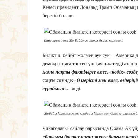
Келесі президент Дональд Трамп Обаманың ке
беретін болады.
Вице президент Жо Байденге жақындығын көрсетті
Биліктің бейбіт жолмен ауысуы – Америка д
демократияға төнген үш қауіп-қатерді атап ө
және нақты фактілерге емес, «көбік» сөздер
соңғы сөзінде:
«Өзгерісті мен емес, өздерің
сұраймын». –
деді.
Жұбайы Мишелге және қыздары Малия мен Сашаға алғысын бі
Чикагодағы сайлау барысында Обама Ақ үйд
«барлығы бастау алған жерге барғым келед