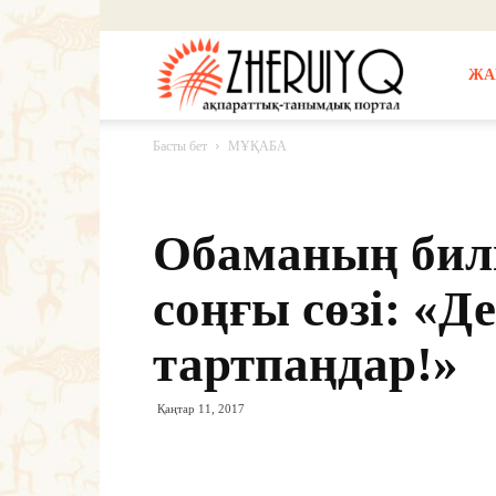
Жерұйық
ЖА
Басты бет
МҰҚАБА
Обаманың билі
соңғы сөзі: «Д
тартпаңдар!»
Қаңтар 11, 2017