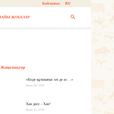
Байланыс
RU
НАЙЫ ЖОБАЛАР
Жаңалықтар
«Бізде құлшыныс әлі де аз….»
Қазан 20, 2020
Хан десе – Хан!
Қазан 15, 2020