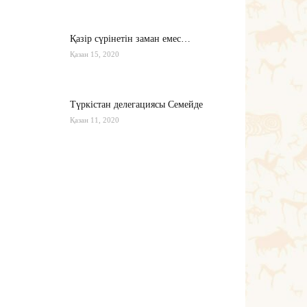
Қазір сүрінетін заман емес…
Қазан 15, 2020
Түркістан делегациясы Семейде
Қазан 11, 2020
Қырғызстан: сарапшылар тоқтамы
қандай?
Қазан 10, 2020
Тағы оқу