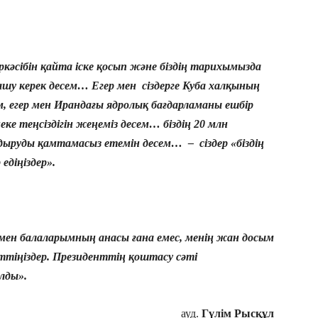
ркәсібін қайта іске қосып және
біздің тарихымызда
шу керек десем… Егер мен сіздерге Куба халқының
 егер мен Ирандағы ядролық бағдарламаны ешбір
ке теңсіздігін жеңеміз десем… біздің
20 млн
руды қамтамасыз етемін десем… – сіздер «біздің
діңіздер».
мен балаларымның анасы ғана емес, менің жан досым
еттіңіздер. Президенттің қоштасу сәті
налды».
ауд.
Гүлім Рысқұл