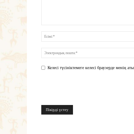
Келесі түсініктемеге келесі браузерде менің 