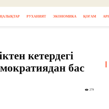
ҢАЛЫҚТАР
РУХАНИЯТ
ЭКОНОМИКА
ҚОҒАМ
АР
ктен кетердегі
емократиядан бас
279