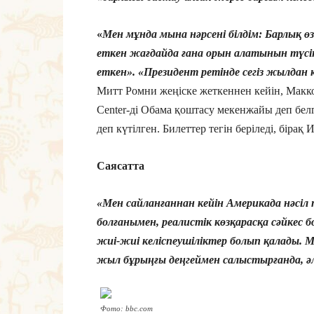
«
Мен мұнда мына нәрсені білдім: Барлық 
еткен жағдайда ғана орын алатынын түсін
еткен». «Президент ретінде сегіз жылдан
Митт Ромни жеңіске жеткеннен кейін, Макко
Center-ді Обама қоштасу мекенжайы деп бел
деп күтілген. Билеттер тегін беріледі, бірақ
Саясатта
«Мен сайланғаннан кейін Америкада нәсіл
болғанымен, реалистік көзқарасқа сәйкес 
жиі-жиі келіспеушіліктер болып қалады. М
жыл бұрыңғы деңгеймен салыстырғанда, ә
Фото: bbc.com