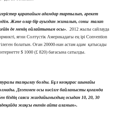
өзгерістер қарапайым адамдар тартылып, әрекет
дім. Және олар бір ауыздан жиналып, соны талап
 кейін де менің ойлайтыным осы»
.
2012 жылы сайлауда
рмикті, яғни Солтүстік Америкадағы ең ірі Convention
гілеген болатын. Оған 20000-нан астам адам қатысады
 Интернетте $ 1000 (£ 820) бағасына сатылды.
 туралы талқылау болды. Бұл көзқарас шынайы
болмады. Дегенмен осы нәсілге байланысты қоғамда
ен біздің саяси жағдайымыздың осыдан 10, 20, 30
лдеқайда жақсы екенін айта аламын».